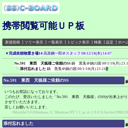
携帯閲覧可能ＵＰ板
新規投稿
┃
ツリー表示
┃
一覧表示
┃
トピック表示
┃
検索
┃
設定
┃
ホー
▼
完成依頼物置き場14
高原鋼一郎＠スタッフ
08/12/18(木) 14:07
No.591 東西 天狐様ご依頼のSS
鍋 黒兎＠鍋の国
09/1/19(月) 23:
添付忘れました
鍋 黒兎＠鍋の国
09/1/19(月) 23:21
No.591 東西 天狐様ご依頼のSS
いつもお世話になっております。
このたび、受注いたしました「No.591 東西 天狐様」のSSが出来上が
させていただきます。
宜しくお願いいたします。
<Mozilla/5.0 (Windows; U; Windows NT 5.1; ja; rv:1.9.0.5) Gecko/200812
添付忘れました