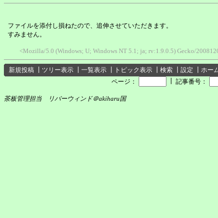
ファイルを添付し損ねたので、追伸させていただきます。
すみません。
<Mozilla/5.0 (Windows; U; Windows NT 5.1; ja; rv:1.9.0.5) Gecko/200812
新規投稿
┃
ツリー表示
┃
一覧表示
┃
トピック表示
┃
検索
┃
設定
┃
ホー
┃
ページ：
記事番号：
茶板管理担当 リバーウィンド＠akiharu国