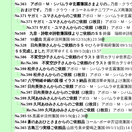
No.563 アポロ・Ｍ・シバムラ＠玄霧藩国さまよりの...
乃亜・クラ
おまけです。
乃亜・クラウ・オコーネル＠ナニワアームズ商藩
No.571 ヤガミ・ユマさんからのご依頼
アポロ・Ｍ・シバムラ＠玄霧
No.571 ヤガミ・ユマさんからのご依頼（2枚目）
アポロ・Ｍ・シ
No.571 ヤガミ・ユマさんからのご依頼（3枚目）
アポロ・Ｍ
No569 九音・詩歌＠詩歌藩国様よりご依頼のＳＳ
鈴藤 瑞樹＠詩
No.587 SS提出
黒霧＠涼州藩国
08/12/31(水) 23:56
No.528 日向美弥さんからご依頼のＳＳ
やひろ＠宰相府藩国
09/1/1
ＳＳ完成しました
芹沢琴＠ＦＥＧ
09/1/2(金) 13:57
No.586 不変空沙子さんからご依頼のイラスト
優羽カヲリ＠世界忍
Re:No.586 不変空沙子さんからご依頼のイラスト
優羽カヲリ＠
No.590 松井さんからのご依頼
アポロ・Ｍ・シバムラ＠玄霧藩国
09/
No.590 松井さんからのご依頼（2枚目）
アポロ・Ｍ・シバムラ＠
No/587 八守時緒＠鍋の国 様 イラスト納品
夜國涼華＠海法よけ藩国
No.597 日向美弥さんからのご依頼
アポロ・Ｍ・シバムラ＠玄霧藩国
No.597 日向美弥さんからのご依頼（2枚目）
アポロ・Ｍ・シバム
No.599 久珂あゆみさんからのご依頼
アポロ・Ｍ・シバムラ＠玄霧藩
No.599 久珂あゆみさんからのご依頼（2枚目）
アポロ・Ｍ・シバ
Re:No.599 久珂あゆみさんからのご依頼（2枚目）
アポロ・Ｍ
No.595 SS
黒霧＠涼州藩国
09/1/9(金) 2:36
No.584 蒼のあおひとさまからのご依頼品
コール･ポー＠芥辺境藩国
No.565 古島三つ実様ご依頼品
山吹弓美＠愛鳴之藩国
09/1/11(日) 14: