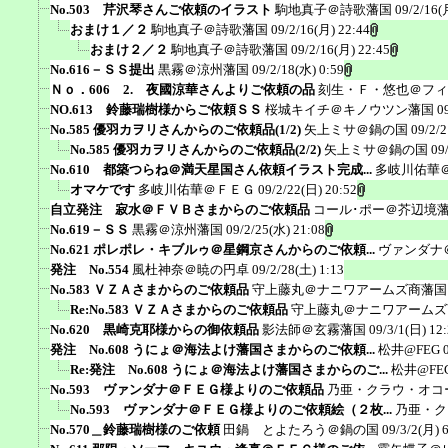
No.503 芹沢琴さんご依頼のイラスト
駒地真子＠詩歌藩国
09/2/16(
おまけ１／２
駒地真子＠詩歌藩国
09/2/16(月) 22:44
おまけ２／２
駒地真子＠詩歌藩国
09/2/16(月) 22:45
No.616－ＳＳ提出
黒霧＠涼州藩国
09/2/18(水) 0:59
Ｎｏ．606 2. 夜國涼華さんよりご依頼の品
刻生・Ｆ・悠也＠フィ
NO.613 鈴藤瑞樹様からご依頼ＳＳ
桜城キイチ＠キノウツン藩国
0
No.585 優羽カヲリさんからのご依頼品(1/2)
矢上ミサ＠鍋の国
09/2/2
No.585 優羽カヲリさんからのご依頼品(2/2)
矢上ミサ＠鍋の国
09
No.610 都築つらね＠満天星国さん依頼イラスト完成...
多岐川佑華
オマケです
多岐川佑華＠ＦＥＧ
09/2/22(日) 20:52
自立発注 寂水＠ＦＶＢさまからのご依頼品
コール･ポー＠芥辺境
No.619－ＳＳ
黒霧＠涼州藩国
09/2/25(水) 21:08
No.621 ポレポレ・キブルゥ＠星鋼京さんからのご依頼...
ヴァンダナ
発注 No.554
風杜神奈＠暁の円卓
09/2/28(土) 1:13
No.583 ＶＺＡさまからのご依頼品
守上藤丸＠ナニワアームズ商藩国
Re:No.583 ＶＺＡさまからのご依頼品
守上藤丸＠ナニワアームズ
No.620 黒崎克耶様からの御依頼品
影法師＠玄霧藩国
09/3/1(日) 12
発注 No.608 うにょ＠海法よけ藩国さまからのご依頼...
松井@FEG
Re:発注 No.608 うにょ＠海法よけ藩国さまからのご...
松井@FE
No.593 ヴァンダナ＠ＦＥＧ様よりのご依頼品
乃亜・クラウ・オコ
No.593 ヴァンダナ＠ＦＥＧ様よりのご依頼絵（２枚...
乃亜・ク
No.570＿鈴藤瑞樹様のご依頼
田鍋 とよたろう＠鍋の国
09/3/2(月) 