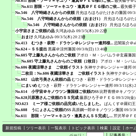
No.611 那限・ソーマ＝キユウ・逢真＠ＦＥＧ様のご依...
霰矢蝶子＠
No.611 那限・ソーマ＝キユウ・逢真＠ＦＥＧ様のご依...
霰矢蝶
No.546 八守時緒さんからの依頼
月光ほろほろ@たけきの藩国
09/3
No.546 八守時緒さんからの依頼（おまけ1）
月光ほろほろ@た
No.546 八守時緒さんからの依頼（おまけ2）
月光ほろほろ
小宇宙さまご依頼の品
久珂あゆみ
09/3/5(木) 20:22
おまけ
久珂あゆみ
09/3/5(木) 20:23
No.413 むつき・萩野・ドラケン＠レンジャー連邦様...
忌闇装介＠ak
No.624－ＳＳ提出
黒霧＠涼州藩国
09/3/8(日) 13:46
No.605 守上藤丸さんからのご依頼
アポロ・Ｍ・シバムラ＠玄霧藩国
No.605 守上藤丸さんからのご依頼（2枚目）
アポロ・Ｍ・シバム
No.606 夜國涼華さま ご依頼イラスト
矢神サク＠レンジャー連邦
0
二枚目：No.606 夜國涼華さま ご依頼イラスト
矢神サク＠レン
No.602 山吹弓美さん依頼の品
むつき・萩野・ドラケン＠レンジャ
にまいめ
むつき・萩野・ドラケン＠レンジャー連邦
09/3/11(水) 
No.614 小宇宙＠キノウツン藩国様ご依頼のSS
比野青狸＠キノウツ
No.628川原雅さんご依頼のＳＳ完成
藤原ひろ子＠ＦＥＧ
09/3/20(金)
NO.623 ミーア様ご依頼の品完成いたしました。
ぱんくす＠羅幻王
No.608 うにょさんご依頼のSS
高原鋼一郎＠キノウツン藩国
09/3/3
No.611 那限・ソーマ＝キユウ・逢真さんＳＳ完成し...
芹沢琴＠Ｆ
新規投稿
┃
ツリー表示
┃
一覧表示
┃
トピック表示
┃
検索
┃
設定
┃
ホー
┃
ページ：
記事番号：