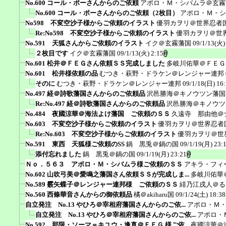
No.600 コール・ポーさんからのご依頼
アポロ・Ｍ・シバムラ＠玄霧
No.600 コール・ポーさんからのご依頼（2枚目）
アポロ・Ｍ・シ
No598 不変空沙子様からご依頼のイラスト
優羽カヲリ＠世界忍者
Re:No598 不変空沙子様からご依頼のイラスト
優羽カヲリ＠世
No.591 天狐さんからご依頼のイラスト
イク＠玄霧藩国
09/1/13(火)
２枚目です
イク＠玄霧藩国
09/1/13(火) 2:15
No.601 松井＠ＦＥＧさん依頼ＳＳ完成しました
多岐川佑華＠ＦＥＧ
No.601 松井様依頼の品
むつき・萩野・ドラケン＠レンジャー連邦
そのに
むつき・萩野・ドラケン＠レンジャー連邦
09/1/18(日) 16
No.497 経＠詩歌藩国さんからのご依頼品
沢邑勝海＠キノウツン藩国
Re:No.497 経＠詩歌藩国さんからのご依頼品
沢邑勝海＠キノウツ
No.484 夜國涼華＠海法よけ藩国 ご依頼のＳＳ
久遠寺 那由他＠
No.603 不変空沙子様からご依頼のイラスト
優羽カヲリ＠世界忍者
Re:No.603 不変空沙子様からご依頼のイラスト
優羽カヲリ＠世
No.591 東西 天狐様ご依頼のSS
鍋 黒兎＠鍋の国
09/1/19(月) 23:
添付忘れました
鍋 黒兎＠鍋の国
09/1/19(月) 23:21
Ｎｏ．５６３ アポロ・Ｍ・シバムラ様ご依頼のＳＳ
アキラ・フィ
No.602 山吹弓美＠愛鳴之藩国さん依頼ＳＳが完成しま...
多岐川佑華
No.589 霰矢蝶子＠レンジャー連邦様 ご依頼のＳＳ
緋乃江戌人＠る
No.560 西條華音さんからの御依頼品
橘＠akiharu国
09/1/24(土) 18:38
自立発注 No.13 やひろ＠宰相府藩国さんからのご依...
アポロ・Ｍ
自立発注 No.13 やひろ＠宰相府藩国さんからのご依...
アポロ・
No.592 那限・ソーマ＝キユウ・逢真＠ＦＥＧ 様ご依...
夜國涼華＠