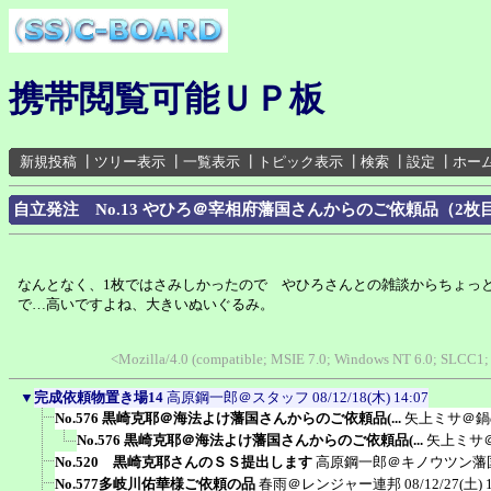
携帯閲覧可能ＵＰ板
新規投稿
┃
ツリー表示
┃
一覧表示
┃
トピック表示
┃
検索
┃
設定
┃
ホー
自立発注 No.13 やひろ＠宰相府藩国さんからのご依頼品（2枚
なんとなく、1枚ではさみしかったので やひろさんとの雑談からちょっ
で…高いですよね、大きいぬいぐるみ。
<Mozilla/4.0 (compatible; MSIE 7.0; Windows NT 6.0; SLCC1;
▼
完成依頼物置き場14
高原鋼一郎＠スタッフ
08/12/18(木) 14:07
No.576 黒崎克耶＠海法よけ藩国さんからのご依頼品(...
矢上ミサ＠鍋
No.576 黒崎克耶＠海法よけ藩国さんからのご依頼品(...
矢上ミサ
No.520 黒崎克耶さんのＳＳ提出します
高原鋼一郎＠キノウツン藩
No.577多岐川佑華様ご依頼の品
春雨＠レンジャー連邦
08/12/27(土) 