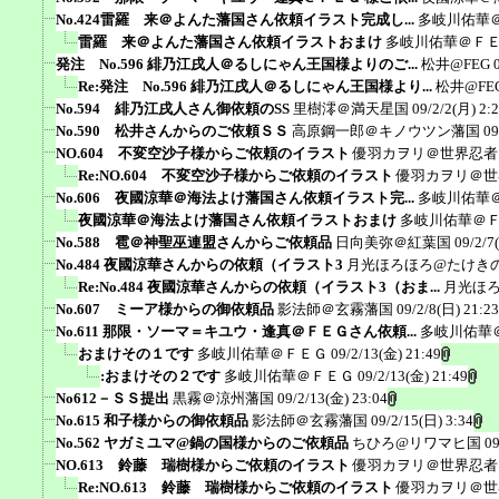
No.424雷羅 来＠よんた藩国さん依頼イラスト完成し...
多岐川佑華
雷羅 来＠よんた藩国さん依頼イラストおまけ
多岐川佑華＠Ｆ
発注 No.596 緋乃江戌人＠るしにゃん王国様よりのご...
松井@FEG
Re:発注 No.596 緋乃江戌人＠るしにゃん王国様より...
松井@FE
No.594 緋乃江戌人さん御依頼のSS
里樹澪＠満天星国
09/2/2(月) 2:
No.590 松井さんからのご依頼ＳＳ
高原鋼一郎＠キノウツン藩国
09
NO.604 不変空沙子様からご依頼のイラスト
優羽カヲリ＠世界忍者
Re:NO.604 不変空沙子様からご依頼のイラスト
優羽カヲリ＠世
No.606 夜國涼華＠海法よけ藩国さん依頼イラスト完...
多岐川佑華
夜國涼華＠海法よけ藩国さん依頼イラストおまけ
多岐川佑華＠
No.588 雹＠神聖巫連盟さんからご依頼品
日向美弥＠紅葉国
09/2/7
No.484 夜國涼華さんからの依頼（イラスト3
月光ほろほろ@たけき
Re:No.484 夜國涼華さんからの依頼（イラスト3（おま...
月光ほ
No.607 ミーア様からの御依頼品
影法師＠玄霧藩国
09/2/8(日) 21:23
No.611 那限・ソーマ＝キユウ・逢真＠ＦＥＧさん依頼...
多岐川佑華
おまけその１です
多岐川佑華＠ＦＥＧ
09/2/13(金) 21:49
:おまけその２です
多岐川佑華＠ＦＥＧ
09/2/13(金) 21:49
No612－ＳＳ提出
黒霧＠涼州藩国
09/2/13(金) 23:04
No.615 和子様からの御依頼品
影法師＠玄霧藩国
09/2/15(日) 3:34
No.562 ヤガミユマ@鍋の国様からのご依頼品
ちひろ@リワマヒ国
09
NO.613 鈴藤 瑞樹様からご依頼のイラスト
優羽カヲリ＠世界忍者
Re:NO.613 鈴藤 瑞樹様からご依頼のイラスト
優羽カヲリ＠世