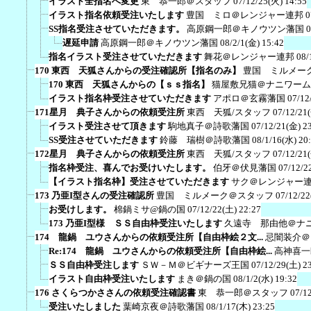
イラスト全指名へ変更
東 恭一郎＠スタッフ
07/12/25(火) 14:55
イラスト指名依頼受注いたします
豊国 ミロ＠レンジャー連邦
0
SS指名受注させていただきます。
高原鋼一郎＠キノウツン藩国
0
遅延申請
高原鋼一郎＠キノウツン藩国
08/2/1(金) 15:42
指名イラスト受注させていただきます
舞花＠レンジャー連邦
08/
170 東西 天狐さんからの受注確認所【指名のみ】
豊国 ミルメー
170 東西 天狐さんからの【ｓｓ指名】
猫屋敷兄猫＠ナニワーム
イラスト指名枠受注させていただきます
アポロ＠玄霧藩国
07/12
171星月 典子さんからの依頼受注所
東西 天狐/スタッフ
07/12/21
イラスト受注させて頂きます
駒地真子＠詩歌藩国
07/12/21(金) 2
SS受注させていただきます
鈴藤 瑞樹＠詩歌藩国
08/1/16(水) 20
172星月 典子さんからの依頼受注所
東西 天狐/スタッフ
07/12/21
指名枠受注、喜んでお受けいたします。
伯牙＠伏見藩国
07/12/2
【イラスト指名枠】受注させていただきます
サク＠レンジャー
173 乃亜I型さんの受注確認所
豊国 ミルメーク＠スタッフ
07/12/22
お受けします。
棉鍋ミサ@鍋の国
07/12/22(土) 22:27
173 乃亜I型様 ＳＳ自由枠受注いたします
久遠寺 那由他＠ナ
174 龍鍋 ユウさんからの依頼受注所【自由枠絵２文...
忌闇装介＠
Re:174 龍鍋 ユウさんからの依頼受注所【自由枠絵...
高神喜一
ＳＳ自由枠受注します
ＳＷ－Ｍ＠ビギナーズ王国
07/12/29(土) 2
イラスト自由枠受注いたします
まき＠鍋の国
08/1/2(水) 19:32
176 さくらつかささんの依頼受注確認書
東 恭一郎＠スタッフ
07/1
受注いたしました
葉崎京夜＠詩歌藩国
08/1/17(木) 23:25