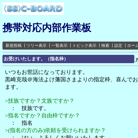
携帯対応内部作業板
新規投稿
┃
ツリー表示
┃
一覧表示
┃
トピック表示
┃
検索
┃
設定
┃
ホー
お受けいたします。（指名枠）
いつもお世話になっております。
黒崎克哉＠海法よけ藩国さまよりの指定枠、喜んでお
ます。
>技族ですか？文族ですか？
： 技族です。
>指名ですか？自由枠ですか？
： 指名
>(指名の方のみ)依頼を受けられますか？
： はい。よろしくお願いいたします。