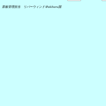
茶板管理担当 リバーウィンド＠akiharu国