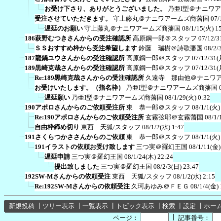
お受け下さり、ありがとうございました。
乃亜I型＠ナニワ
受注させていただきます。
守上藤丸＠ナニワアームズ商藩国
07/
遅延のお願い
守上藤丸＠ナニワアームズ商藩国
08/1/15(火) 1
186萩野むつきさんからの受注確認所
高原鋼一郎＠スタッフ
07/12/3
ＳＳおすすめ枠から受注希望します
鈴藤 瑞樹＠詩歌藩国
08/2/
187龍鍋ユウさんからの受注確認所
高原鋼一郎＠スタッフ
07/12/31(
189黒崎克哉さんからの受注確認所
高原鋼一郎＠スタッフ
07/12/31(
Re:189黒崎克哉さんからの受注確認所
久遠寺 那由他＠ナニワ
お受けいたします。（指名枠）
乃亜I型＠ナニワアームズ商藩国
遅延願い
乃亜I型＠ナニワアームズ商藩国
08/1/29(火) 0:32
190アポロさんからのご依頼受注所
東 恭一郎＠スタッフ
08/1/1(火)
Re:190アポロさんからのご依頼受注所
玄霧弦耶＠玄霧藩国
08/1/
自由枠締め切り
東西 天狐/スタッフ
08/1/2(水) 1:47
191さくらつかささんからのご依頼
東 恭一郎＠スタッフ
08/1/1(火)
191イラストの依頼お受け致します
三つ実＠羅幻王国
08/1/11(金)
遅延申請
三つ実＠羅幻王国
08/1/24(木) 22:24
提出致しました
三つ実＠羅幻王国
08/2/3(日) 23:47
192SW-Mさんからの依頼受注
東西 天狐/スタッフ
08/1/2(水) 2:15
Re:192SW-Mさんからの依頼受注
久珂あゆみ＠ＦＥＧ
08/1/4(金) 
新規投稿
┃
ツリー表示
┃
一覧表示
┃
トピック表示
┃
検索
┃
設定
┃
ホー
┃
ページ：
記事番号：