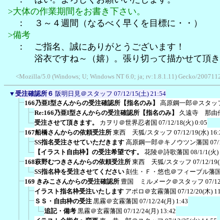
>大体の作業期間をお書き下さい。
： ３～４週間（なるべく早くを目標に・・）
>備考
： ご指名、誠にありがとうございます！
浴衣ですね～（嬉）。張り切って描かせて頂き
<Mozilla/5.0 (Windows; U; Windows NT 6.0; ja; rv:1.8.1.11) Gecko/2007112
▼
受注確認所６
阪明日見＠スタッフ
07/12/15(土) 21:54
166乃亜I型さんからの受注確認所【指名のみ】
高原鋼一郎＠スタッ
Re:166乃亜I型さんからの受注確認所【指名のみ】
久遠寺 那由
受注させて頂きます。
カヲリ＠世界忍者国
07/12/18(火) 0:05
167船橋さんからの依頼受注所
東西 天狐/スタッフ
07/12/19(水) 16:
SS指名受注させていただきます
高原鋼一郎＠キノウツン藩国
07/
【イラスト自由枠】の受注希望です。
花陵＠詩歌藩国
08/1/1(火)
168萩野むつきさんからの依頼受注所
東西 天狐/スタッフ
07/12/19
SS指名枠を受注させてください
刻生・Ｆ・悠也＠フィーブル藩
169 きみこさんからの受注確認所
豊国 ミルメーク＠スタッフ
07/1
イラスト指名枠受注いたします
アポロ＠玄霧藩国
07/12/20(木) 1
ＳＳ・自由枠の受注
黒霧＠玄霧藩国
07/12/24(月) 1:43
追記・備考
黒霧＠玄霧藩国
07/12/24(月) 13:42