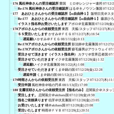
176 風杜神奈さんの受注確認所
豊国 ミロ＠レンジャー連邦
07/12/
Re:176 風杜神奈さんの受注確認所
はる＠キノウツン藩国
07/12/
177 あおひとさんからの受注確認所【ss自由枠１】
阪明日見＠スタ
Re:177 あおひとさんからの受注確認所【ss自由枠１】
藤原ひろ
イラスト指名枠お受けいたします
アポロ＠玄霧藩国
07/12/28(金)
178アポロさんからの依頼受注所
東西 天狐/スタッフ
07/12/27(木) 
ＳＳ受注いたします
かすみ＠ＦＥＧ
07/12/27(木) 16:54
遅延願い
かすみ＠ＦＥＧ
08/1/11(金) 0:13
Re:178アポロさんからの依頼受注所
影法師＠玄霧藩国
07/12/27(
Re:178アポロさんからの依頼受注所
癖毛爆男@アウトウェイ
07/
受注させて頂きます（イラスト指名枠）
カヲリ＠世界忍者国
07/
受注させていただきます
イク＠玄霧藩国
07/12/28(金) 1:32
遅延願い
イク＠玄霧藩国
08/1/22(火) 1:08
受注させていただきます
くま＠鍋の国
07/12/28(金) 22:28
遅延申請
くま＠鍋の国
08/1/12(土) 23:12
179時雨さんからの依頼受注所
東西 天狐/スタッフ
07/12/27(木) 11:
受注申請
風杜神奈＠暁の円卓
08/1/13(日) 17:09
180 玄霧弦耶さんからの依頼受注所【指名のみ】
忌闇装介＠スタッ
受注します。
忌闇装介＠akiharu国
07/12/28(金) 8:59
指名ご依頼承ります
伯牙＠伏見藩国
07/12/28(金) 23:05
お受けいたします
橘＠akiharu国
07/12/28(金) 23:08
受注いたします
時雨＠ＦＶＢ
07/12/29(土) 20:51