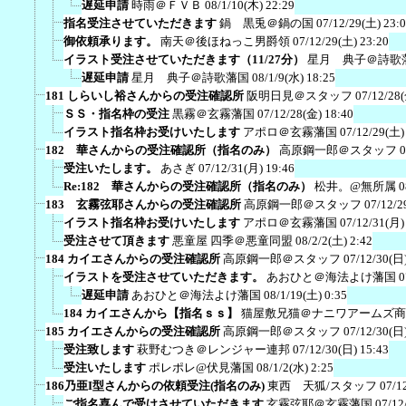
遅延申請
時雨＠ＦＶＢ
08/1/10(木) 22:29
指名受注させていただきます
鍋 黒兎＠鍋の国
07/12/29(土) 23:
御依頼承ります。
南天＠後ほねっこ男爵領
07/12/29(土) 23:20
イラスト受注させていただきます（11/27分）
星月 典子＠詩歌
遅延申請
星月 典子＠詩歌藩国
08/1/9(水) 18:25
181 しらいし裕さんからの受注確認所
阪明日見＠スタッフ
07/12/28
ＳＳ・指名枠の受注
黒霧＠玄霧藩国
07/12/28(金) 18:40
イラスト指名枠お受けいたします
アポロ＠玄霧藩国
07/12/29(土)
182 華さんからの受注確認所（指名のみ）
高原鋼一郎＠スタッフ
0
受注いたします。
あさぎ
07/12/31(月) 19:46
Re:182 華さんからの受注確認所（指名のみ）
松井。@無所属
0
183 玄霧弦耶さんからの受注確認所
高原鋼一郎＠スタッフ
07/12/2
イラスト指名枠お受けいたします
アポロ＠玄霧藩国
07/12/31(月)
受注させて頂きます
悪童屋 四季＠悪童同盟
08/2/2(土) 2:42
184 カイエさんからの受注確認所
高原鋼一郎＠スタッフ
07/12/30(日)
イラストを受注させていただきます。
あおひと＠海法よけ藩国
0
遅延申請
あおひと＠海法よけ藩国
08/1/19(土) 0:35
184 カイエさんから【指名ｓｓ】
猫屋敷兄猫＠ナニワアームズ商
185 カイエさんからの受注確認所
高原鋼一郎＠スタッフ
07/12/30(日)
受注致します
萩野むつき＠レンジャー連邦
07/12/30(日) 15:43
受注いたします
ポレポレ@伏見藩国
08/1/2(水) 2:25
186乃亜I型さんからの依頼受注(指名のみ)
東西 天狐/スタッフ
07/1
ご指名喜んで受けさせていただきます
玄霧弦耶＠玄霧藩国
07/12