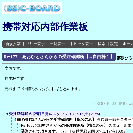
携帯対応内部作業板
新規投稿
┃
ツリー表示
┃
一覧表示
┃
トピック表示
┃
検索
┃
設定
┃
ホー
Re:177 あおひとさんからの受注確認所【ss自由枠１】
藤原ひろ
文族です。
自由枠です。
完成まで10日前後いただければと思います。
<KDDI-KC38 UP.Browse
▼
受注確認所６
阪明日見＠スタッフ
07/12/15(土) 21:54
166乃亜I型さんからの受注確認所【指名のみ】
高原鋼一郎＠スタッ
Re:166乃亜I型さんからの受注確認所【指名のみ】
久遠寺 那由
受注させて頂きます。
カヲリ＠世界忍者国
07/12/18(火) 0:05