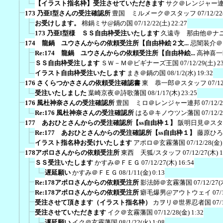
【イラスト指名枠】受注させていただきます
サク＠レンジャー
173 乃亜I型さんの受注確認所
豊国 ミルメーク＠スタッフ
07/12/22
お受けします。
棉鍋ミサ@鍋の国
07/12/22(土) 22:27
173 乃亜I型様 ＳＳ自由枠受注いたします
久遠寺 那由他＠ナ
174 龍鍋 ユウさんからの依頼受注所【自由枠絵２文...
忌闇装介＠
Re:174 龍鍋 ユウさんからの依頼受注所【自由枠絵...
高神喜一
ＳＳ自由枠受注します
ＳＷ－Ｍ＠ビギナーズ王国
07/12/29(土) 2
イラスト自由枠受注いたします
まき＠鍋の国
08/1/2(水) 19:32
176 さくらつかささんの依頼受注確認書
東 恭一郎＠スタッフ
07/1
受注いたしました
葉崎京夜＠詩歌藩国
08/1/17(木) 23:25
176 風杜神奈さんの受注確認所
豊国 ミロ＠レンジャー連邦
07/12/
Re:176 風杜神奈さんの受注確認所
はる＠キノウツン藩国
07/12/
177 あおひとさんからの受注確認所【ss自由枠１】
阪明日見＠スタ
Re:177 あおひとさんからの受注確認所【ss自由枠１】
藤原ひろ
イラスト指名枠お受けいたします
アポロ＠玄霧藩国
07/12/28(金)
178アポロさんからの依頼受注所
東西 天狐/スタッフ
07/12/27(木) 
ＳＳ受注いたします
かすみ＠ＦＥＧ
07/12/27(木) 16:54
遅延願い
かすみ＠ＦＥＧ
08/1/11(金) 0:13
Re:178アポロさんからの依頼受注所
影法師＠玄霧藩国
07/12/27(
Re:178アポロさんからの依頼受注所
癖毛爆男@アウトウェイ
07/
受注させて頂きます（イラスト指名枠）
カヲリ＠世界忍者国
07/
受注させていただきます
イク＠玄霧藩国
07/12/28(金) 1:32
遅延願い
イク＠玄霧藩国
08/1/22(火) 1:08