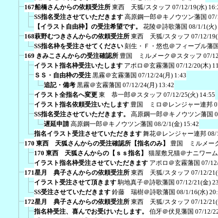
167船橋さんからの依頼受注所
東西 天狐/スタッフ
07/12/19(水) 16:
SS指名受注させていただきます
高原鋼一郎＠キノウツン藩国
07/
【イラスト自由枠】の受注希望です。
花陵＠詩歌藩国
08/1/1(火)
168萩野むつきさんからの依頼受注所
東西 天狐/スタッフ
07/12/19
SS指名枠を受注させてください
刻生・Ｆ・悠也＠フィーブル藩
169 きみこさんからの受注確認所
豊国 ミルメーク＠スタッフ
07/1
イラスト指名枠受注いたします
アポロ＠玄霧藩国
07/12/20(木) 1
ＳＳ・自由枠の受注
黒霧＠玄霧藩国
07/12/24(月) 1:43
追記・備考
黒霧＠玄霧藩国
07/12/24(月) 13:42
イラスト全指名へ変更
東 恭一郎＠スタッフ
07/12/25(火) 14:55
イラスト指名依頼受注いたします
豊国 ミロ＠レンジャー連邦
0
SS指名受注させていただきます。
高原鋼一郎＠キノウツン藩国
0
遅延申請
高原鋼一郎＠キノウツン藩国
08/2/1(金) 15:42
指名イラスト受注させていただきます
舞花＠レンジャー連邦
08/
170 東西 天狐さんからの受注確認所【指名のみ】
豊国 ミルメー
170 東西 天狐さんからの【ｓｓ指名】
猫屋敷兄猫＠ナニワーム
イラスト指名枠受注させていただきます
アポロ＠玄霧藩国
07/12
171星月 典子さんからの依頼受注所
東西 天狐/スタッフ
07/12/21
イラスト受注させて頂きます
駒地真子＠詩歌藩国
07/12/21(金) 2
SS受注させていただきます
鈴藤 瑞樹＠詩歌藩国
08/1/16(水) 20
172星月 典子さんからの依頼受注所
東西 天狐/スタッフ
07/12/21
指名枠受注、喜んでお受けいたします。
伯牙＠伏見藩国
07/12/2