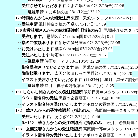
受注させていただきます
くま＠鍋の国
07/12/28(金) 22:28
遅延申請
くま＠鍋の国
08/1/12(土) 23:12
179時雨さんからの依頼受注所
東西 天狐/スタッフ
07/12/27(木) 11:
受注申請
風杜神奈＠暁の円卓
08/1/13(日) 17:09
180 玄霧弦耶さんからの依頼受注所【指名のみ】
忌闇装介＠スタッ
受注します。
忌闇装介＠akiharu国
07/12/28(金) 8:59
指名ご依頼承ります
伯牙＠伏見藩国
07/12/28(金) 23:05
お受けいたします
橘＠akiharu国
07/12/28(金) 23:08
受注いたします
時雨＠ＦＶＢ
07/12/29(土) 20:51
遅延申請
時雨＠ＦＶＢ
08/1/10(木) 22:29
指名受注させていただきます
鍋 黒兎＠鍋の国
07/12/29(土) 23:
御依頼承ります。
南天＠後ほねっこ男爵領
07/12/29(土) 23:20
イラスト受注させていただきます（11/27分）
星月 典子＠詩歌
遅延申請
星月 典子＠詩歌藩国
08/1/9(水) 18:25
181 しらいし裕さんからの受注確認所
阪明日見＠スタッフ
07/12/28
ＳＳ・指名枠の受注
黒霧＠玄霧藩国
07/12/28(金) 18:40
イラスト指名枠お受けいたします
アポロ＠玄霧藩国
07/12/29(土)
182 華さんからの受注確認所（指名のみ）
高原鋼一郎＠スタッフ
0
受注いたします。
あさぎ
07/12/31(月) 19:46
Re:182 華さんからの受注確認所（指名のみ）
松井。@無所属
0
183 玄霧弦耶さんからの受注確認所
高原鋼一郎＠スタッフ
07/12/2
イラスト指名枠お受けいたします
アポロ＠玄霧藩国
07/12/31(月)