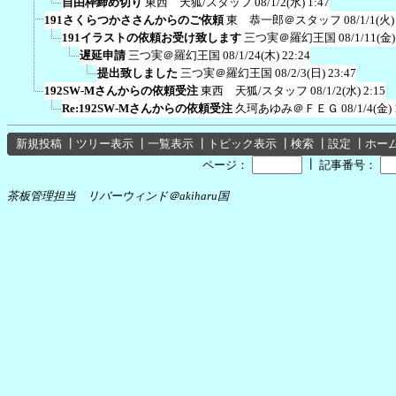
自由枠締め切り
東西 天狐/スタッフ
08/1/2(水) 1:47
191さくらつかささんからのご依頼
東 恭一郎＠スタッフ
08/1/1(火)
191イラストの依頼お受け致します
三つ実＠羅幻王国
08/1/11(金)
遅延申請
三つ実＠羅幻王国
08/1/24(木) 22:24
提出致しました
三つ実＠羅幻王国
08/2/3(日) 23:47
192SW-Mさんからの依頼受注
東西 天狐/スタッフ
08/1/2(水) 2:15
Re:192SW-Mさんからの依頼受注
久珂あゆみ＠ＦＥＧ
08/1/4(金) 
新規投稿
┃
ツリー表示
┃
一覧表示
┃
トピック表示
┃
検索
┃
設定
┃
ホー
┃
ページ：
記事番号：
茶板管理担当 リバーウィンド＠akiharu国