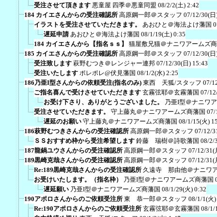
受注させて頂きます
悪童屋 四季＠悪童同盟
08/2/2(土) 2:42
184 カイエさんからの受注確認所
高原鋼一郎＠スタッフ
07/12/30(日)
イラストを受注させていただきます。
あおひと＠海法よけ藩国
0
遅延申請
あおひと＠海法よけ藩国
08/1/19(土) 0:35
184 カイエさんから【指名ｓｓ】
猫屋敷兄猫＠ナニワアームズ商
185 カイエさんからの受注確認所
高原鋼一郎＠スタッフ
07/12/30(日)
受注致します
萩野むつき＠レンジャー連邦
07/12/30(日) 15:43
受注いたします
ポレポレ@伏見藩国
08/1/2(水) 2:25
186乃亜I型さんからの依頼受注(指名のみ)
東西 天狐/スタッフ
07/1
ご指名喜んで受けさせていただきます
玄霧弦耶＠玄霧藩国
07/12
お受け下さり、ありがとうございました。
乃亜I型＠ナニワ
受注させていただきます。
守上藤丸＠ナニワアームズ商藩国
07/
遅延のお願い
守上藤丸＠ナニワアームズ商藩国
08/1/15(火) 1
186萩野むつきさんからの受注確認所
高原鋼一郎＠スタッフ
07/12/3
ＳＳおすすめ枠から受注希望します
鈴藤 瑞樹＠詩歌藩国
08/2/
187龍鍋ユウさんからの受注確認所
高原鋼一郎＠スタッフ
07/12/31(
189黒崎克哉さんからの受注確認所
高原鋼一郎＠スタッフ
07/12/31(
Re:189黒崎克哉さんからの受注確認所
久遠寺 那由他＠ナニワ
お受けいたします。（指名枠）
乃亜I型＠ナニワアームズ商藩国
遅延願い
乃亜I型＠ナニワアームズ商藩国
08/1/29(火) 0:32
190アポロさんからのご依頼受注所
東 恭一郎＠スタッフ
08/1/1(火)
Re:190アポロさんからのご依頼受注所
玄霧弦耶＠玄霧藩国
08/1/