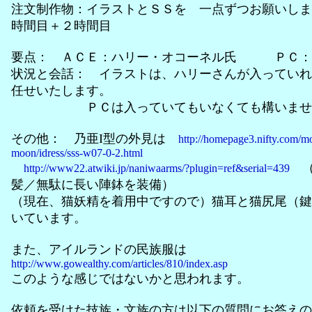
注文制作物：イラストとＳＳを 一点ずつお願いしま
時間目＋２時間目
要点： ＡＣＥ：ハリー・オコーネル氏 ＰＣ：
状況と会話： イラストは、ハリーさんが入っていれ
任せいたします。
ＰＣは入っていてもいなくても構いませ
その他： 乃亜I型の外見は
http://homepage3.nifty.com/m
moon/idress/sss-w07-0-2.html
（
http://www22.atwiki.jp/naniwaarms/?plugin=ref&serial=439
髪／無駄に長い陣鉢を装備）
（現在、猫妖精を着用中ですので）猫耳と猫尻尾（鍵
いています。
また、アイルランドの民族服は
http://www.gowealthy.com/articles/810/index.asp
このような感じではないかと思われます。
依頼を受けた技族・文族の方は以下の質問にお答えの