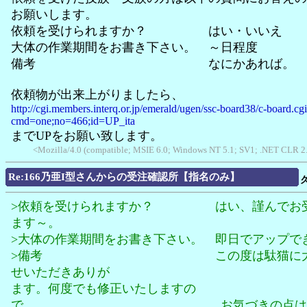
お願いします。
依頼を受けられますか？ はい・いいえ
大体の作業期間をお書き下さい。 ～日程度
備考 なにかあれば。
依頼物が出来上がりましたら、
http://cgi.members.interq.or.jp/emerald/ugen/ssc-board38/c-board.cg
cmd=one;no=466;id=UP_ita
までUPをお願い致します。
<Mozilla/4.0 (compatible; MSIE 6.0; Windows NT 5.1; SV1; .NET CLR 2
Re:166乃亜I型さんからの受注確認所【指名のみ】
>依頼を受けられますか？ はい、謹んでお受
ます～。
>大体の作業期間をお書き下さい。 即日でアップで
>備考 この度は駄猫に大役
せいただきありが とう
ます。何度でも修正いたしますの
で お気づきの点はお申