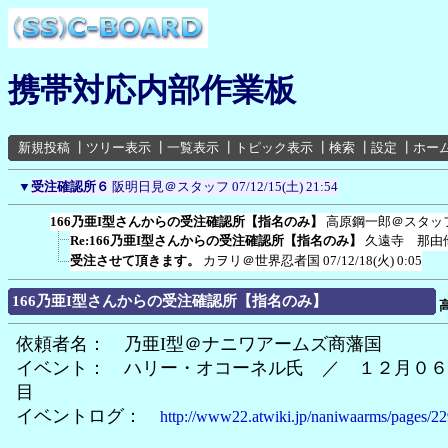
携帯対応内部作業板
新規投稿
┃
ツリー表示
┃
一覧表示
┃
トピック表示
┃
検索
┃
設定
┃
ホー
▼
受注確認所６
阪明日見＠スタッフ
07/12/15(土) 21:54
166乃亜I型さんからの受注確認所【指名のみ】
高原鋼一郎＠スタッ
Re:166乃亜I型さんからの受注確認所【指名のみ】
久遠寺 那由
受注させて頂きます。
カヲリ＠世界忍者国
07/12/18(火) 0:05
166乃亜I型さんからの受注確認所【指名のみ】
依頼者名： 乃亜I型＠ナニワアームズ商藩国
イベント： ハリー・オコーネル氏 ／ １２月０６
目
イベントログ：
http://www22.atwiki.jp/naniwaarms/pages/22