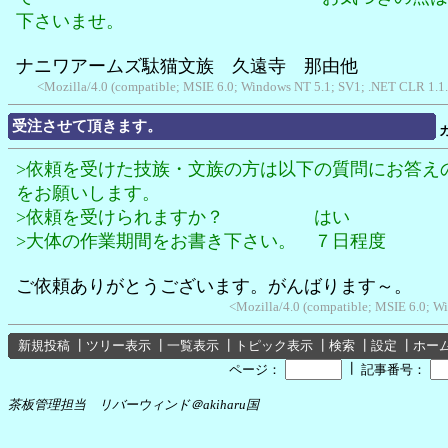
下さいませ。
ナニワアームズ駄猫文族 久遠寺 那由他
<Mozilla/4.0 (compatible; MSIE 6.0; Windows NT 5.1; SV1; .NET CLR 1.
受注させて頂きます。
>依頼を受けた技族・文族の方は以下の質問にお答え
をお願いします。
>依頼を受けられますか？ はい
>大体の作業期間をお書き下さい。 ７日程度
ご依頼ありがとうございます。がんばります～。
<Mozilla/4.0 (compatible; MSIE 6.0; 
新規投稿
┃
ツリー表示
┃
一覧表示
┃
トピック表示
┃
検索
┃
設定
┃
ホー
┃
ページ：
記事番号：
茶板管理担当 リバーウィンド＠akiharu国