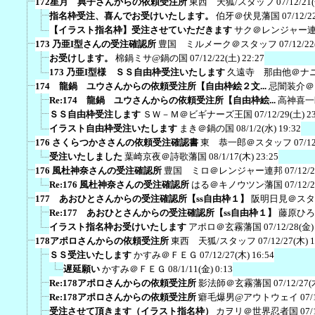
172星月 典子さんからの依頼受注所
東西 天狐/スタッフ
07/12/21
指名枠受注、喜んでお受けいたします。
伯牙＠伏見藩国
07/12/2
【イラスト指名枠】受注させていただきます
サク＠レンジャー
173 乃亜I型さんの受注確認所
豊国 ミルメーク＠スタッフ
07/12/22
お受けします。
棉鍋ミサ@鍋の国
07/12/22(土) 22:27
173 乃亜I型様 ＳＳ自由枠受注いたします
久遠寺 那由他＠ナ
174 龍鍋 ユウさんからの依頼受注所【自由枠絵２文...
忌闇装介＠
Re:174 龍鍋 ユウさんからの依頼受注所【自由枠絵...
高神喜一
ＳＳ自由枠受注します
ＳＷ－Ｍ＠ビギナーズ王国
07/12/29(土) 2
イラスト自由枠受注いたします
まき＠鍋の国
08/1/2(水) 19:32
176 さくらつかささんの依頼受注確認書
東 恭一郎＠スタッフ
07/1
受注いたしました
葉崎京夜＠詩歌藩国
08/1/17(木) 23:25
176 風杜神奈さんの受注確認所
豊国 ミロ＠レンジャー連邦
07/12/
Re:176 風杜神奈さんの受注確認所
はる＠キノウツン藩国
07/12/
177 あおひとさんからの受注確認所【ss自由枠１】
阪明日見＠スタ
Re:177 あおひとさんからの受注確認所【ss自由枠１】
藤原ひろ
イラスト指名枠お受けいたします
アポロ＠玄霧藩国
07/12/28(金)
178アポロさんからの依頼受注所
東西 天狐/スタッフ
07/12/27(木) 
ＳＳ受注いたします
かすみ＠ＦＥＧ
07/12/27(木) 16:54
遅延願い
かすみ＠ＦＥＧ
08/1/11(金) 0:13
Re:178アポロさんからの依頼受注所
影法師＠玄霧藩国
07/12/27(
Re:178アポロさんからの依頼受注所
癖毛爆男@アウトウェイ
07/
受注させて頂きます（イラスト指名枠）
カヲリ＠世界忍者国
07/