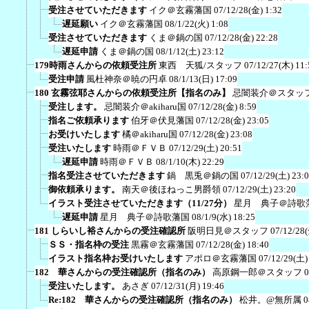
受注させていただきます
イク＠玄霧藩国
07/12/28(金) 1:32
遅延願い
イク＠玄霧藩国
08/1/22(火) 1:08
受注させていただきます
くま＠鍋の国
07/12/28(金) 22:28
遅延申請
くま＠鍋の国
08/1/12(土) 23:12
179時雨さんからの依頼受注所
東西 天狐/スタッフ
07/12/27(木) 11:
受注申請
風杜神奈＠暁の円卓
08/1/13(日) 17:09
180 玄霧弦耶さんからの依頼受注所【指名のみ】
忌闇装介＠スタッ
受注します。
忌闇装介＠akiharu国
07/12/28(金) 8:59
指名ご依頼承ります
伯牙＠伏見藩国
07/12/28(金) 23:05
お受けいたします
橘＠akiharu国
07/12/28(金) 23:08
受注いたします
時雨＠ＦＶＢ
07/12/29(土) 20:51
遅延申請
時雨＠ＦＶＢ
08/1/10(木) 22:29
指名受注させていただきます
鍋 黒兎＠鍋の国
07/12/29(土) 23:
御依頼承ります。
南天＠後ほねっこ男爵領
07/12/29(土) 23:20
イラスト受注させていただきます（11/27分）
星月 典子＠詩歌
遅延申請
星月 典子＠詩歌藩国
08/1/9(水) 18:25
181 しらいし裕さんからの受注確認所
阪明日見＠スタッフ
07/12/28
ＳＳ・指名枠の受注
黒霧＠玄霧藩国
07/12/28(金) 18:40
イラスト指名枠お受けいたします
アポロ＠玄霧藩国
07/12/29(土)
182 華さんからの受注確認所（指名のみ）
高原鋼一郎＠スタッフ
0
受注いたします。
あさぎ
07/12/31(月) 19:46
Re:182 華さんからの受注確認所（指名のみ）
松井。@無所属
0