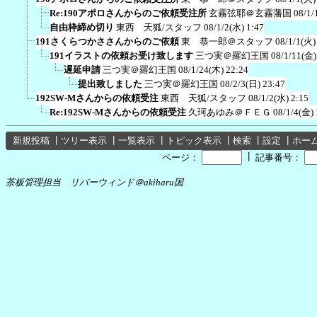
Re:190アポロさんからのご依頼受注所
玄霧弦耶＠玄霧藩国
08/1/
自由枠締め切り
東西 天狐/スタッフ
08/1/2(水) 1:47
191さくらつかささんからのご依頼
東 恭一郎＠スタッフ
08/1/1(火)
191イラストの依頼お受け致します
三つ実＠羅幻王国
08/1/11(金)
遅延申請
三つ実＠羅幻王国
08/1/24(木) 22:24
提出致しました
三つ実＠羅幻王国
08/2/3(日) 23:47
192SW-Mさんからの依頼受注
東西 天狐/スタッフ
08/1/2(水) 2:15
Re:192SW-Mさんからの依頼受注
久珂あゆみ＠ＦＥＧ
08/1/4(金) 
新規投稿
┃
ツリー表示
┃
一覧表示
┃
トピック表示
┃
検索
┃
設定
┃
ホー
┃
ページ：
記事番号：
茶板管理担当 リバーウィンド＠akiharu国