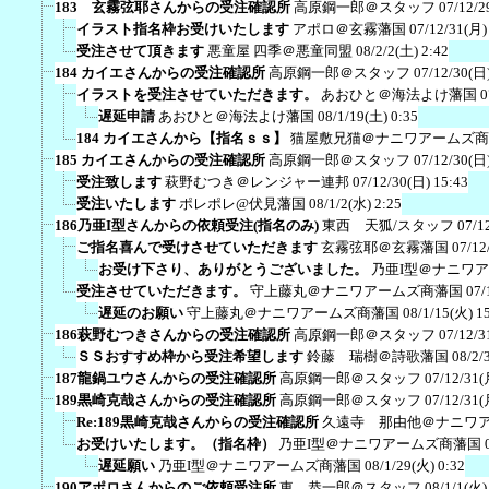
183 玄霧弦耶さんからの受注確認所
高原鋼一郎＠スタッフ
07/12/2
イラスト指名枠お受けいたします
アポロ＠玄霧藩国
07/12/31(月)
受注させて頂きます
悪童屋 四季＠悪童同盟
08/2/2(土) 2:42
184 カイエさんからの受注確認所
高原鋼一郎＠スタッフ
07/12/30(日)
イラストを受注させていただきます。
あおひと＠海法よけ藩国
0
遅延申請
あおひと＠海法よけ藩国
08/1/19(土) 0:35
184 カイエさんから【指名ｓｓ】
猫屋敷兄猫＠ナニワアームズ商
185 カイエさんからの受注確認所
高原鋼一郎＠スタッフ
07/12/30(日)
受注致します
萩野むつき＠レンジャー連邦
07/12/30(日) 15:43
受注いたします
ポレポレ@伏見藩国
08/1/2(水) 2:25
186乃亜I型さんからの依頼受注(指名のみ)
東西 天狐/スタッフ
07/1
ご指名喜んで受けさせていただきます
玄霧弦耶＠玄霧藩国
07/12
お受け下さり、ありがとうございました。
乃亜I型＠ナニワ
受注させていただきます。
守上藤丸＠ナニワアームズ商藩国
07/
遅延のお願い
守上藤丸＠ナニワアームズ商藩国
08/1/15(火) 1
186萩野むつきさんからの受注確認所
高原鋼一郎＠スタッフ
07/12/3
ＳＳおすすめ枠から受注希望します
鈴藤 瑞樹＠詩歌藩国
08/2/
187龍鍋ユウさんからの受注確認所
高原鋼一郎＠スタッフ
07/12/31(
189黒崎克哉さんからの受注確認所
高原鋼一郎＠スタッフ
07/12/31(
Re:189黒崎克哉さんからの受注確認所
久遠寺 那由他＠ナニワ
お受けいたします。（指名枠）
乃亜I型＠ナニワアームズ商藩国
遅延願い
乃亜I型＠ナニワアームズ商藩国
08/1/29(火) 0:32
190アポロさんからのご依頼受注所
東 恭一郎＠スタッフ
08/1/1(火)