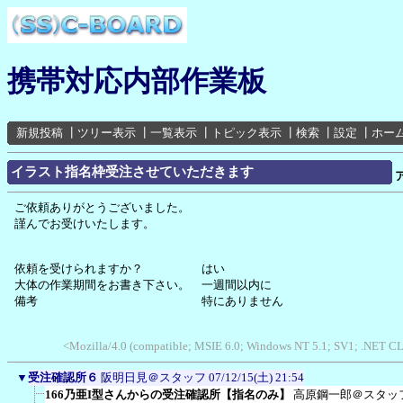
携帯対応内部作業板
新規投稿
┃
ツリー表示
┃
一覧表示
┃
トピック表示
┃
検索
┃
設定
┃
ホー
イラスト指名枠受注させていただきます
ご依頼ありがとうございました。
謹んでお受けいたします。
依頼を受けられますか？ はい
大体の作業期間をお書き下さい。 一週間以内に
備考 特にありません
<Mozilla/4.0 (compatible; MSIE 6.0; Windows NT 5.1; SV1; .NET CL
▼
受注確認所６
阪明日見＠スタッフ
07/12/15(土) 21:54
166乃亜I型さんからの受注確認所【指名のみ】
高原鋼一郎＠スタッ