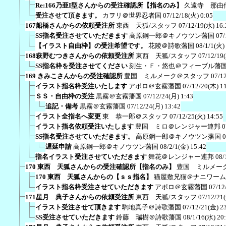
Re:166乃亜I型さんからの受注確認所【指名のみ】
久遠寺 那由
受注させて頂きます。
カヲリ＠世界忍者国
07/12/18(火) 0:05
167船橋さんからの依頼受注所
東西 天狐/スタッフ
07/12/19(水) 16:
SS指名受注させていただきます
高原鋼一郎＠キノウツン藩国
07/
【イラスト自由枠】の受注希望です。
花陵＠詩歌藩国
08/1/1(火)
168萩野むつきさんからの依頼受注所
東西 天狐/スタッフ
07/12/19
SS指名枠を受注させてください
刻生・Ｆ・悠也＠フィーブル藩
169 きみこさんからの受注確認所
豊国 ミルメーク＠スタッフ
07/1
イラスト指名枠受注いたします
アポロ＠玄霧藩国
07/12/20(木) 1
ＳＳ・自由枠の受注
黒霧＠玄霧藩国
07/12/24(月) 1:43
追記・備考
黒霧＠玄霧藩国
07/12/24(月) 13:42
イラスト全指名へ変更
東 恭一郎＠スタッフ
07/12/25(火) 14:55
イラスト指名依頼受注いたします
豊国 ミロ＠レンジャー連邦
0
SS指名受注させていただきます。
高原鋼一郎＠キノウツン藩国
0
遅延申請
高原鋼一郎＠キノウツン藩国
08/2/1(金) 15:42
指名イラスト受注させていただきます
舞花＠レンジャー連邦
08/
170 東西 天狐さんからの受注確認所【指名のみ】
豊国 ミルメー
170 東西 天狐さんからの【ｓｓ指名】
猫屋敷兄猫＠ナニワーム
イラスト指名枠受注させていただきます
アポロ＠玄霧藩国
07/12
171星月 典子さんからの依頼受注所
東西 天狐/スタッフ
07/12/21
イラスト受注させて頂きます
駒地真子＠詩歌藩国
07/12/21(金) 2
SS受注させていただきます
鈴藤 瑞樹＠詩歌藩国
08/1/16(水) 20