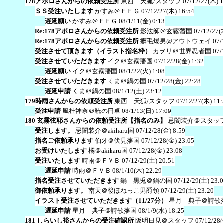
178アポロさんからの依頼受注所
東西 天狐/スタッフ
07/12/27(木) 
ＳＳ受注いたします
かすみ＠ＦＥＧ
07/12/27(木) 16:54
遅延願い
かすみ＠ＦＥＧ
08/1/11(金) 0:13
Re:178アポロさんからの依頼受注所
影法師＠玄霧藩国
07/12/27(
Re:178アポロさんからの依頼受注所
癖毛爆男@アウトウェイ
07/
受注させて頂きます（イラスト指名枠）
カヲリ＠世界忍者国
07/
受注させていただきます
イク＠玄霧藩国
07/12/28(金) 1:32
遅延願い
イク＠玄霧藩国
08/1/22(火) 1:08
受注させていただきます
くま＠鍋の国
07/12/28(金) 22:28
遅延申請
くま＠鍋の国
08/1/12(土) 23:12
179時雨さんからの依頼受注所
東西 天狐/スタッフ
07/12/27(木) 11:
受注申請
風杜神奈＠暁の円卓
08/1/13(日) 17:09
180 玄霧弦耶さんからの依頼受注所【指名のみ】
忌闇装介＠スタッ
受注します。
忌闇装介＠akiharu国
07/12/28(金) 8:59
指名ご依頼承ります
伯牙＠伏見藩国
07/12/28(金) 23:05
お受けいたします
橘＠akiharu国
07/12/28(金) 23:08
受注いたします
時雨＠ＦＶＢ
07/12/29(土) 20:51
遅延申請
時雨＠ＦＶＢ
08/1/10(木) 22:29
指名受注させていただきます
鍋 黒兎＠鍋の国
07/12/29(土) 23:
御依頼承ります。
南天＠後ほねっこ男爵領
07/12/29(土) 23:20
イラスト受注させていただきます（11/27分）
星月 典子＠詩歌
遅延申請
星月 典子＠詩歌藩国
08/1/9(水) 18:25
181 しらいし裕さんからの受注確認所
阪明日見＠スタッフ
07/12/28