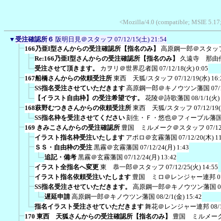
<Mozilla/4.0 (compatible; MSIE 5.1
▼
受注確認所６
阪明日見＠スタッフ
07/12/15(土) 21:54
166乃亜I型さんからの受注確認所【指名のみ】
高原鋼一郎＠スタッ
Re:166乃亜I型さんからの受注確認所【指名のみ】
久遠寺 那由
受注させて頂きます。
カヲリ＠世界忍者国
07/12/18(火) 0:05
167船橋さんからの依頼受注所
東西 天狐/スタッフ
07/12/19(水) 16:
SS指名受注させていただきます
高原鋼一郎＠キノウツン藩国
07/
【イラスト自由枠】の受注希望です。
花陵＠詩歌藩国
08/1/1(火)
168萩野むつきさんからの依頼受注所
東西 天狐/スタッフ
07/12/19
SS指名枠を受注させてください
刻生・Ｆ・悠也＠フィーブル藩
169 きみこさんからの受注確認所
豊国 ミルメーク＠スタッフ
07/1
イラスト指名枠受注いたします
アポロ＠玄霧藩国
07/12/20(木) 1
ＳＳ・自由枠の受注
黒霧＠玄霧藩国
07/12/24(月) 1:43
追記・備考
黒霧＠玄霧藩国
07/12/24(月) 13:42
イラスト全指名へ変更
東 恭一郎＠スタッフ
07/12/25(火) 14:55
イラスト指名依頼受注いたします
豊国 ミロ＠レンジャー連邦
0
SS指名受注させていただきます。
高原鋼一郎＠キノウツン藩国
0
遅延申請
高原鋼一郎＠キノウツン藩国
08/2/1(金) 15:42
指名イラスト受注させていただきます
舞花＠レンジャー連邦
08/
170 東西 天狐さんからの受注確認所【指名のみ】
豊国 ミルメー