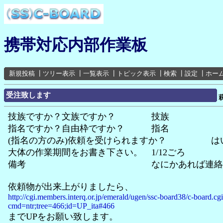
携帯対応内部作業板
新規投稿
┃
ツリー表示
┃
一覧表示
┃
トピック表示
┃
検索
┃
設定
┃
ホー
受注致します
技族ですか？文族ですか？ 技族
指名ですか？自由枠ですか？ 指名
(指名の方のみ)依頼を受けられますか？ は
大体の作業期間をお書き下さい。 1/12ごろ
備考 なにかあれば連絡致し
依頼物が出来上がりましたら、
http://cgi.members.interq.or.jp/emerald/ugen/ssc-board38/c-board.cg
cmd=ntr;tree=466;id=UP_ita#466
までUPをお願い致します。