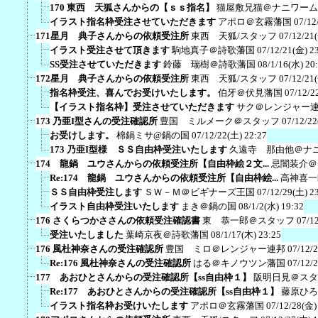
170 東西 天狐さんからの【ｓｓ指名】
猫屋敷兄猫＠ナニワーム
イラスト指名枠受注させていただきます
アポロ＠玄霧藩国
07/12
171星月 典子さんからの依頼受注所
東西 天狐/スタッフ
07/12/21
イラスト受注させて頂きます
駒地真子＠詩歌藩国
07/12/21(金) 2
SS受注させていただきます
鈴藤 瑞樹＠詩歌藩国
08/1/16(水) 20
172星月 典子さんからの依頼受注所
東西 天狐/スタッフ
07/12/21
指名枠受注、喜んでお受けいたします。
伯牙＠伏見藩国
07/12/2
【イラスト指名枠】受注させていただきます
サク＠レンジャー
173 乃亜I型さんの受注確認所
豊国 ミルメーク＠スタッフ
07/12/22
お受けします。
棉鍋ミサ@鍋の国
07/12/22(土) 22:27
173 乃亜I型様 ＳＳ自由枠受注いたします
久遠寺 那由他＠ナ
174 龍鍋 ユウさんからの依頼受注所【自由枠絵２文...
忌闇装介＠
Re:174 龍鍋 ユウさんからの依頼受注所【自由枠絵...
高神喜一
ＳＳ自由枠受注します
ＳＷ－Ｍ＠ビギナーズ王国
07/12/29(土) 2
イラスト自由枠受注いたします
まき＠鍋の国
08/1/2(水) 19:32
176 さくらつかささんの依頼受注確認書
東 恭一郎＠スタッフ
07/1
受注いたしました
葉崎京夜＠詩歌藩国
08/1/17(木) 23:25
176 風杜神奈さんの受注確認所
豊国 ミロ＠レンジャー連邦
07/12/
Re:176 風杜神奈さんの受注確認所
はる＠キノウツン藩国
07/12/
177 あおひとさんからの受注確認所【ss自由枠１】
阪明日見＠スタ
Re:177 あおひとさんからの受注確認所【ss自由枠１】
藤原ひろ
イラスト指名枠お受けいたします
アポロ＠玄霧藩国
07/12/28(金)