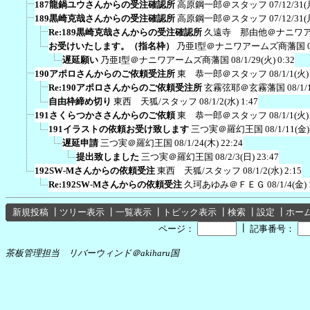
187龍鍋ユウさんからの受注確認所
高原鋼一郎＠スタッフ
07/12/31(
189黒崎克哉さんからの受注確認所
高原鋼一郎＠スタッフ
07/12/31(
Re:189黒崎克哉さんからの受注確認所
久遠寺 那由他＠ナニワ
お受けいたします。（指名枠）
乃亜I型＠ナニワアームズ商藩国
遅延願い
乃亜I型＠ナニワアームズ商藩国
08/1/29(火) 0:32
190アポロさんからのご依頼受注所
東 恭一郎＠スタッフ
08/1/1(火)
Re:190アポロさんからのご依頼受注所
玄霧弦耶＠玄霧藩国
08/1/
自由枠締め切り
東西 天狐/スタッフ
08/1/2(水) 1:47
191さくらつかささんからのご依頼
東 恭一郎＠スタッフ
08/1/1(火)
191イラストの依頼お受け致します
三つ実＠羅幻王国
08/1/11(金)
遅延申請
三つ実＠羅幻王国
08/1/24(木) 22:24
提出致しました
三つ実＠羅幻王国
08/2/3(日) 23:47
192SW-Mさんからの依頼受注
東西 天狐/スタッフ
08/1/2(水) 2:15
Re:192SW-Mさんからの依頼受注
久珂あゆみ＠ＦＥＧ
08/1/4(金) 
新規投稿
┃
ツリー表示
┃
一覧表示
┃
トピック表示
┃
検索
┃
設定
┃
ホー
┃
ページ：
記事番号：
茶板管理担当 リバーウィンド＠akiharu国