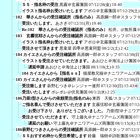
ＳＳ・指名枠の受注
黒霧＠玄霧藩国
07/12/28(金) 18:40
イラスト指名枠お受けいたします
アポロ＠玄霧藩国
07/12/29(土)
182 華さんからの受注確認所（指名のみ）
高原鋼一郎＠スタッフ
0
受注いたします。
あさぎ
07/12/31(月) 19:46
Re:182 華さんからの受注確認所（指名のみ）
松井。@無所属
0
183 玄霧弦耶さんからの受注確認所
高原鋼一郎＠スタッフ
07/12/2
イラスト指名枠お受けいたします
アポロ＠玄霧藩国
07/12/31(月)
受注させて頂きます
悪童屋 四季＠悪童同盟
08/2/2(土) 2:42
184 カイエさんからの受注確認所
高原鋼一郎＠スタッフ
07/12/30(日)
イラストを受注させていただきます。
あおひと＠海法よけ藩国
0
遅延申請
あおひと＠海法よけ藩国
08/1/19(土) 0:35
184 カイエさんから【指名ｓｓ】
猫屋敷兄猫＠ナニワアームズ商
185 カイエさんからの受注確認所
高原鋼一郎＠スタッフ
07/12/30(日)
受注致します
萩野むつき＠レンジャー連邦
07/12/30(日) 15:43
≪
受注いたします
ポレポレ@伏見藩国
08/1/2(水) 2:25
186乃亜I型さんからの依頼受注(指名のみ)
東西 天狐/スタッフ
07/1
ご指名喜んで受けさせていただきます
玄霧弦耶＠玄霧藩国
07/12
お受け下さり、ありがとうございました。
乃亜I型＠ナニワ
受注させていただきます。
守上藤丸＠ナニワアームズ商藩国
07/
遅延のお願い
守上藤丸＠ナニワアームズ商藩国
08/1/15(火) 1
186萩野むつきさんからの受注確認所
高原鋼一郎＠スタッフ
07/12/3
ＳＳおすすめ枠から受注希望します
鈴藤 瑞樹＠詩歌藩国
08/2/