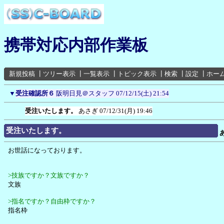
携帯対応内部作業板
新規投稿
┃
ツリー表示
┃
一覧表示
┃
トピック表示
┃
検索
┃
設定
┃
ホー
▼
受注確認所６
阪明日見＠スタッフ
07/12/15(土) 21:54
受注いたします。
あさぎ
07/12/31(月) 19:46
受注いたします。
お世話になっております。
>技族ですか？文族ですか？
文族
>指名ですか？自由枠ですか？
指名枠