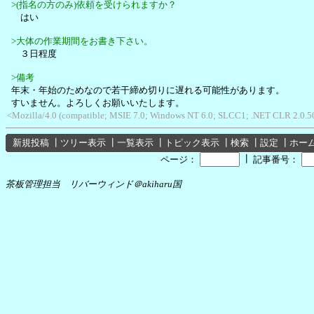
>(指名の方のみ)依頼を受けられますか？
はい
>大体の作業期間をお書き下さい。
３日程度
>備考
年末・年始のためなので若干締め切りに遅れる可能性があります。
すいません。よろしくお願いいたします。
<Mozilla/4.0 (compatible; MSIE 7.0; Windows NT 6.0; SLCC1; .NET CLR 2.0.
新規投稿
┃
ツリー表示
┃
一覧表示
┃
トピック表示
┃
検索
┃
設定
┃
ホー
┃
ページ：
記事番号：
茶板管理担当 リバーウィンド＠akiharu国