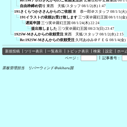
Re:190アポロさんからのご依頼受注所
玄霧弦耶＠玄霧藩国
08/1/
自由枠締め切り
東西 天狐/スタッフ
08/1/2(水) 1:47
191さくらつかささんからのご依頼
東 恭一郎＠スタッフ
08/1/1(火)
191イラストの依頼お受け致します
三つ実＠羅幻王国
08/1/11(金)
遅延申請
三つ実＠羅幻王国
08/1/24(木) 22:24
提出致しました
三つ実＠羅幻王国
08/2/3(日) 23:47
192SW-Mさんからの依頼受注
東西 天狐/スタッフ
08/1/2(水) 2:15
Re:192SW-Mさんからの依頼受注
久珂あゆみ＠ＦＥＧ
08/1/4(金) 
新規投稿
┃
ツリー表示
┃
一覧表示
┃
トピック表示
┃
検索
┃
設定
┃
ホー
┃
ページ：
記事番号：
茶板管理担当 リバーウィンド＠akiharu国