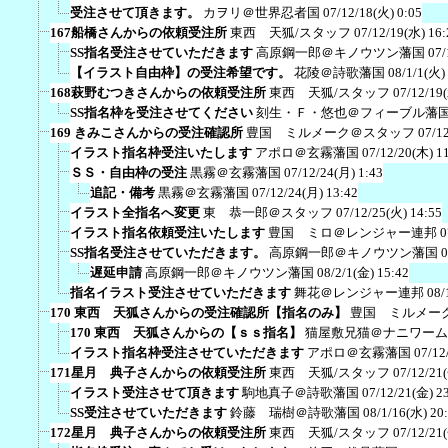
受注させて頂きます。
カヲリ＠世界忍者国
07/12/18(火) 0:05
167船橋さんからの依頼受注所
東西 天狐/スタッフ
07/12/19(水) 16:
SS指名受注させていただきます
高原鋼一郎＠キノウツン藩国
07/
【イラスト自由枠】の受注希望です。
花陵＠詩歌藩国
08/1/1(火)
168萩野むつきさんからの依頼受注所
東西 天狐/スタッフ
07/12/19
SS指名枠を受注させてください
刻生・Ｆ・悠也＠フィーブル藩
169 きみこさんからの受注確認所
豊国 ミルメーク＠スタッフ
07/1
イラスト指名枠受注いたします
アポロ＠玄霧藩国
07/12/20(木) 1
ＳＳ・自由枠の受注
黒霧＠玄霧藩国
07/12/24(月) 1:43
追記・備考
黒霧＠玄霧藩国
07/12/24(月) 13:42
イラスト全指名へ変更
東 恭一郎＠スタッフ
07/12/25(火) 14:55
イラスト指名依頼受注いたします
豊国 ミロ＠レンジャー連邦
0
SS指名受注させていただきます。
高原鋼一郎＠キノウツン藩国
0
遅延申請
高原鋼一郎＠キノウツン藩国
08/2/1(金) 15:42
指名イラスト受注させていただきます
舞花＠レンジャー連邦
08/
170 東西 天狐さんからの受注確認所【指名のみ】
豊国 ミルメー
170 東西 天狐さんからの【ｓｓ指名】
猫屋敷兄猫＠ナニワーム
イラスト指名枠受注させていただきます
アポロ＠玄霧藩国
07/12
171星月 典子さんからの依頼受注所
東西 天狐/スタッフ
07/12/21
イラスト受注させて頂きます
駒地真子＠詩歌藩国
07/12/21(金) 2
SS受注させていただきます
鈴藤 瑞樹＠詩歌藩国
08/1/16(水) 20
172星月 典子さんからの依頼受注所
東西 天狐/スタッフ
07/12/21