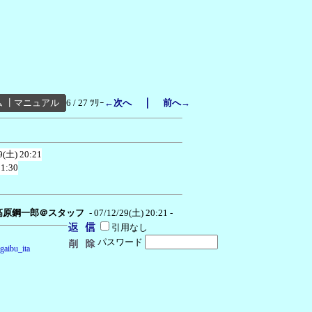
｜
ム
┃
マニュアル
6 / 27 ﾂﾘｰ
←次へ
前へ→
9(土) 20:21
 1:30
高原鋼一郎＠スタッフ
- 07/12/29(土) 20:21 -
引用なし
パスワード
gaibu_ita