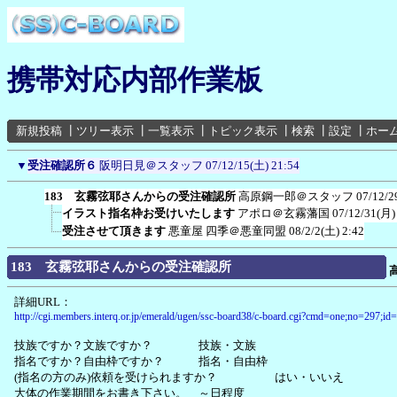
携帯対応内部作業板
新規投稿
┃
ツリー表示
┃
一覧表示
┃
トピック表示
┃
検索
┃
設定
┃
ホー
▼
受注確認所６
阪明日見＠スタッフ
07/12/15(土) 21:54
183 玄霧弦耶さんからの受注確認所
高原鋼一郎＠スタッフ
07/12/2
イラスト指名枠お受けいたします
アポロ＠玄霧藩国
07/12/31(月)
受注させて頂きます
悪童屋 四季＠悪童同盟
08/2/2(土) 2:42
183 玄霧弦耶さんからの受注確認所
詳細URL：
http://cgi.members.interq.or.jp/emerald/ugen/ssc-board38/c-board.cgi?cmd=one;no=297;id=
技族ですか？文族ですか？ 技族・文族
指名ですか？自由枠ですか？ 指名・自由枠
(指名の方のみ)依頼を受けられますか？ はい・いいえ
大体の作業期間をお書き下さい。 ～日程度