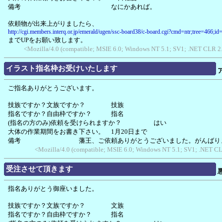
備考 なにかあれば。
依頼物が出来上がりましたら、
http://cgi.members.interq.or.jp/emerald/ugen/ssc-board38/c-board.cgi?cmd=ntr;tree=466;i
までUPをお願い致します。
<Mozilla/4.0 (compatible; MSIE 6.0; Windows NT 5.1; SV1; .NET CLR 2
イラスト指名枠お受けいたします
ご指名ありがとうございます。
技族ですか？文族ですか？ 技族
指名ですか？自由枠ですか？ 指名
(指名の方のみ)依頼を受けられますか？ はい
大体の作業期間をお書き下さい。 1月20日まで
備考 藩王、ご依頼ありがとうございました。がんばり
<Mozilla/4.0 (compatible; MSIE 6.0; Windows NT 5.1; SV1; .NET CL
受注させて頂きます
指名ありがとう御座いました。
技族ですか？文族ですか？ 文族
指名ですか？自由枠ですか？ 指名