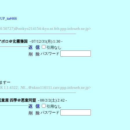
d=UP_ita#466
.0.50727)＠nttkyo214154.tkyo.nt.ftth.ppp.infoweb.ne.jp>
アポロ＠玄霧藩国
- 07/12/31(月) 1:30 -
引用なし
パスワード
ますー
R 1.1.4322; .NE...＠nkno116111.catv.ppp.infoweb.ne.jp>
悪童屋 四季＠悪童同盟
- 08/2/2(土) 2:42 -
引用なし
パスワード