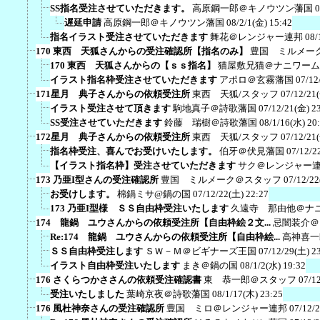
SS指名受注させていただきます。
高原鋼一郎＠キノウツン藩国
0
遅延申請
高原鋼一郎＠キノウツン藩国
08/2/1(金) 15:42
指名イラスト受注させていただきます
舞花＠レンジャー連邦
08/
170 東西 天狐さんからの受注確認所【指名のみ】
豊国 ミルメー
170 東西 天狐さんからの【ｓｓ指名】
猫屋敷兄猫＠ナニワーム
イラスト指名枠受注させていただきます
アポロ＠玄霧藩国
07/12
171星月 典子さんからの依頼受注所
東西 天狐/スタッフ
07/12/21
イラスト受注させて頂きます
駒地真子＠詩歌藩国
07/12/21(金) 2
SS受注させていただきます
鈴藤 瑞樹＠詩歌藩国
08/1/16(水) 20
172星月 典子さんからの依頼受注所
東西 天狐/スタッフ
07/12/21
指名枠受注、喜んでお受けいたします。
伯牙＠伏見藩国
07/12/2
【イラスト指名枠】受注させていただきます
サク＠レンジャー
173 乃亜I型さんの受注確認所
豊国 ミルメーク＠スタッフ
07/12/22
お受けします。
棉鍋ミサ@鍋の国
07/12/22(土) 22:27
173 乃亜I型様 ＳＳ自由枠受注いたします
久遠寺 那由他＠ナ
174 龍鍋 ユウさんからの依頼受注所【自由枠絵２文...
忌闇装介＠
Re:174 龍鍋 ユウさんからの依頼受注所【自由枠絵...
高神喜一
ＳＳ自由枠受注します
ＳＷ－Ｍ＠ビギナーズ王国
07/12/29(土) 2
イラスト自由枠受注いたします
まき＠鍋の国
08/1/2(水) 19:32
176 さくらつかささんの依頼受注確認書
東 恭一郎＠スタッフ
07/1
受注いたしました
葉崎京夜＠詩歌藩国
08/1/17(木) 23:25
176 風杜神奈さんの受注確認所
豊国 ミロ＠レンジャー連邦
07/12/