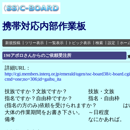
携帯対応内部作業板
新規投稿
┃
ツリー表示
┃
一覧表示
┃
トピック表示
┃
検索
┃
設定
┃
ホー
190アポロさんからのご依頼受注所
詳細URL：
http://cgi.members.interq.or.jp/emerald/ugen/ssc-board38/c-board.cg
cmd=one;no=306;id=gaibu_ita
技族ですか？文族ですか？ 技族・文族
指名ですか？自由枠ですか？ 指名・自由枠
(指名の方のみ)依頼を受けられますか？ は
大体の作業期間をお書き下さい。 ～日程度
備考 なにかあれば。