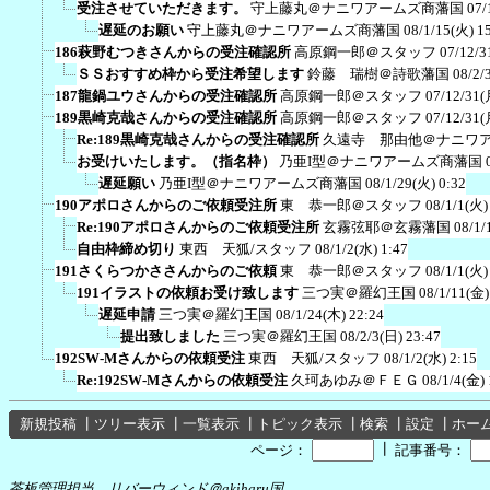
受注させていただきます。
守上藤丸＠ナニワアームズ商藩国
07/
遅延のお願い
守上藤丸＠ナニワアームズ商藩国
08/1/15(火) 1
186萩野むつきさんからの受注確認所
高原鋼一郎＠スタッフ
07/12/3
ＳＳおすすめ枠から受注希望します
鈴藤 瑞樹＠詩歌藩国
08/2/
187龍鍋ユウさんからの受注確認所
高原鋼一郎＠スタッフ
07/12/31(
189黒崎克哉さんからの受注確認所
高原鋼一郎＠スタッフ
07/12/31(
Re:189黒崎克哉さんからの受注確認所
久遠寺 那由他＠ナニワ
お受けいたします。（指名枠）
乃亜I型＠ナニワアームズ商藩国
遅延願い
乃亜I型＠ナニワアームズ商藩国
08/1/29(火) 0:32
190アポロさんからのご依頼受注所
東 恭一郎＠スタッフ
08/1/1(火)
Re:190アポロさんからのご依頼受注所
玄霧弦耶＠玄霧藩国
08/1/
自由枠締め切り
東西 天狐/スタッフ
08/1/2(水) 1:47
191さくらつかささんからのご依頼
東 恭一郎＠スタッフ
08/1/1(火)
191イラストの依頼お受け致します
三つ実＠羅幻王国
08/1/11(金)
遅延申請
三つ実＠羅幻王国
08/1/24(木) 22:24
提出致しました
三つ実＠羅幻王国
08/2/3(日) 23:47
192SW-Mさんからの依頼受注
東西 天狐/スタッフ
08/1/2(水) 2:15
Re:192SW-Mさんからの依頼受注
久珂あゆみ＠ＦＥＧ
08/1/4(金) 
新規投稿
┃
ツリー表示
┃
一覧表示
┃
トピック表示
┃
検索
┃
設定
┃
ホー
┃
ページ：
記事番号：
茶板管理担当 リバーウィンド＠akiharu国