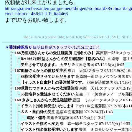
依頼物が出来上がりましたら、
http://cgi.members.interq.or.jp/emerald/ugen/ssc-board38/c-board.cg
cmd=ntr;tree=466;id=UP_ita#466
までUPをお願い致します。
<Mozilla/4.0 (compatible; MSIE 6.0; Windows NT 5.1; SV1; .NET C
▼
受注確認所６
阪明日見＠スタッフ
07/12/15(土) 21:54
166乃亜I型さんからの受注確認所【指名のみ】
高原鋼一郎＠スタッ
Re:166乃亜I型さんからの受注確認所【指名のみ】
久遠寺 那由
受注させて頂きます。
カヲリ＠世界忍者国
07/12/18(火) 0:05
167船橋さんからの依頼受注所
東西 天狐/スタッフ
07/12/19(水) 16:
SS指名受注させていただきます
高原鋼一郎＠キノウツン藩国
07/
【イラスト自由枠】の受注希望です。
花陵＠詩歌藩国
08/1/1(火)
168萩野むつきさんからの依頼受注所
東西 天狐/スタッフ
07/12/19
SS指名枠を受注させてください
刻生・Ｆ・悠也＠フィーブル藩
169 きみこさんからの受注確認所
豊国 ミルメーク＠スタッフ
07/1
イラスト指名枠受注いたします
アポロ＠玄霧藩国
07/12/20(木) 1
ＳＳ・自由枠の受注
黒霧＠玄霧藩国
07/12/24(月) 1:43
追記・備考
黒霧＠玄霧藩国
07/12/24(月) 13:42
イラスト全指名へ変更
東 恭一郎＠スタッフ
07/12/25(火) 14:55
イラスト指名依頼受注いたします
豊国 ミロ＠レンジャー連邦
0