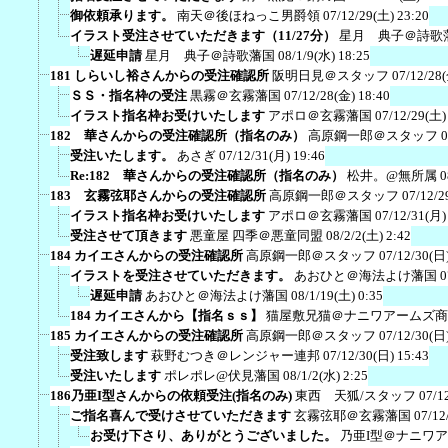
御依頼承ります。
南天＠後ほねっこ男爵領
07/12/29(土) 23:20
イラスト受注させていただきます（11/27分）
星月 典子＠詩歌
遅延申請
星月 典子＠詩歌藩国
08/1/9(水) 18:25
181 しらいし裕さんからの受注確認所
阪明日見＠スタッフ
07/12/28
ＳＳ・指名枠の受注
黒霧＠玄霧藩国
07/12/28(金) 18:40
イラスト指名枠お受けいたします
アポロ＠玄霧藩国
07/12/29(土)
182 華さんからの受注確認所（指名のみ）
高原鋼一郎＠スタッフ
0
受注いたします。
あさぎ
07/12/31(月) 19:46
Re:182 華さんからの受注確認所（指名のみ）
松井。@無所属
0
183 玄霧弦耶さんからの受注確認所
高原鋼一郎＠スタッフ
07/12/2
イラスト指名枠お受けいたします
アポロ＠玄霧藩国
07/12/31(月)
受注させて頂きます
悪童屋 四季＠悪童同盟
08/2/2(土) 2:42
184 カイエさんからの受注確認所
高原鋼一郎＠スタッフ
07/12/30(日)
イラストを受注させていただきます。
あおひと＠海法よけ藩国
0
遅延申請
あおひと＠海法よけ藩国
08/1/19(土) 0:35
184 カイエさんから【指名ｓｓ】
猫屋敷兄猫＠ナニワアームズ商
185 カイエさんからの受注確認所
高原鋼一郎＠スタッフ
07/12/30(日)
受注致します
萩野むつき＠レンジャー連邦
07/12/30(日) 15:43
受注いたします
ポレポレ@伏見藩国
08/1/2(水) 2:25
186乃亜I型さんからの依頼受注(指名のみ)
東西 天狐/スタッフ
07/1
ご指名喜んで受けさせていただきます
玄霧弦耶＠玄霧藩国
07/12
お受け下さり、ありがとうございました。
乃亜I型＠ナニワ