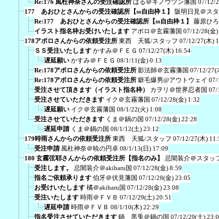
Re:176 風杜神奈さんの受注確認所
はる＠キノウツン藩国
07/12/
177 あおひとさんからの受注確認所【ss自由枠１】
阪明日見＠スタ
Re:177 あおひとさんからの受注確認所【ss自由枠１】
藤原ひろ
イラスト指名枠お受けいたします
アポロ＠玄霧藩国
07/12/28(金)
178アポロさんからの依頼受注所
東西 天狐/スタッフ
07/12/27(木) 
ＳＳ受注いたします
かすみ＠ＦＥＧ
07/12/27(木) 16:54
遅延願い
かすみ＠ＦＥＧ
08/1/11(金) 0:13
Re:178アポロさんからの依頼受注所
影法師＠玄霧藩国
07/12/27(
Re:178アポロさんからの依頼受注所
癖毛爆男@アウトウェイ
07/
受注させて頂きます（イラスト指名枠）
カヲリ＠世界忍者国
07/
受注させていただきます
イク＠玄霧藩国
07/12/28(金) 1:32
遅延願い
イク＠玄霧藩国
08/1/22(火) 1:08
受注させていただきます
くま＠鍋の国
07/12/28(金) 22:28
遅延申請
くま＠鍋の国
08/1/12(土) 23:12
179時雨さんからの依頼受注所
東西 天狐/スタッフ
07/12/27(木) 11:
受注申請
風杜神奈＠暁の円卓
08/1/13(日) 17:09
180 玄霧弦耶さんからの依頼受注所【指名のみ】
忌闇装介＠スタッ
受注します。
忌闇装介＠akiharu国
07/12/28(金) 8:59
指名ご依頼承ります
伯牙＠伏見藩国
07/12/28(金) 23:05
お受けいたします
橘＠akiharu国
07/12/28(金) 23:08
受注いたします
時雨＠ＦＶＢ
07/12/29(土) 20:51
遅延申請
時雨＠ＦＶＢ
08/1/10(木) 22:29
指名受注させていただきます
鍋 黒兎＠鍋の国
07/12/29(土) 23: