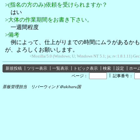
>(指名の方のみ)依頼を受けられますか？
はい
>大体の作業期間をお書き下さい。
一週間程度
>備考
例によって、仕上がりまでの時間にムラがあるかも
が、よろしくお願いします。
<Mozilla/5.0 (Windows; U; Windows NT 5.1; ja; rv:1.8.1.11) Ge
新規投稿
┃
ツリー表示
┃
一覧表示
┃
トピック表示
┃
検索
┃
設定
┃
ホー
┃
ページ：
記事番号：
茶板管理担当 リバーウィンド＠akiharu国