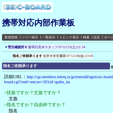
携帯対応内部作業板
新規投稿
┃
ツリー表示
┃
一覧表示
┃
トピック表示
┃
検索
┃
設定
┃
ホー
▼
受注確認所６
阪明日見＠スタッフ
07/12/15(土) 21:54
指名ご依頼承ります
伯牙＠伏見藩国
07/12/28(金) 23:05
指名ご依頼承ります
詳細URL：
http://cgi.members.interq.or.jp/emerald/ugen/ssc-board
board.cgi?cmd=one;no=293;id=gaibu_ita
>技族ですか？文族ですか？
文族
>指名ですか？自由枠ですか？
指名