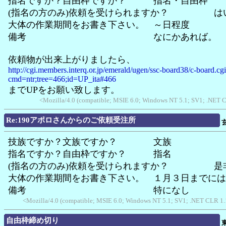
指名ですか？自由枠ですか？ 指名・自由枠
(指名の方のみ)依頼を受けられますか？ は
大体の作業期間をお書き下さい。 ～日程度
備考 なにかあれば。
依頼物が出来上がりましたら、
http://cgi.members.interq.or.jp/emerald/ugen/ssc-board38/c-board.cg
cmd=ntr;tree=466;id=UP_ita#466
までUPをお願い致します。
<Mozilla/4.0 (compatible; MSIE 6.0; Windows NT 5.1; SV1; .NET C
Re:190アポロさんからのご依頼受注所
技族ですか？文族ですか？ 文族
指名ですか？自由枠ですか？ 指名
(指名の方のみ)依頼を受けられますか？ 是
大体の作業期間をお書き下さい。 １月３日までには
備考 特になし
<Mozilla/4.0 (compatible; MSIE 6.0; Windows NT 5.1; SV1; .NET CLR 1.
自由枠締め切り