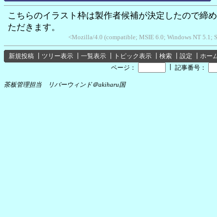
こちらのイラスト枠は製作者候補が決定したので締め
ただきます。
<Mozilla/4.0 (compatible; MSIE 6.0; Windows NT 5.1;
新規投稿
┃
ツリー表示
┃
一覧表示
┃
トピック表示
┃
検索
┃
設定
┃
ホー
┃
ページ：
記事番号：
茶板管理担当 リバーウィンド＠akiharu国