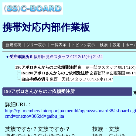
携帯対応内部作業板
新規投稿
┃
ツリー表示
┃
一覧表示
┃
トピック表示
┃
検索
┃
設定
┃
ホー
▼
受注確認所６
阪明日見＠スタッフ
07/12/15(土) 21:54
190アポロさんからのご依頼受注所
東 恭一郎＠スタッフ
08/1/1(火)
Re:190アポロさんからのご依頼受注所
玄霧弦耶＠玄霧藩国
08/1/
自由枠締め切り
東西 天狐/スタッフ
08/1/2(水) 1:47
190アポロさんからのご依頼受注所
詳細URL：
http://cgi.members.interq.or.jp/emerald/ugen/ssc-board38/c-board.cg
cmd=one;no=306;id=gaibu_ita
技族ですか？文族ですか？ 技族・文族