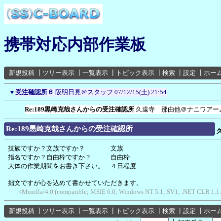
携帯対応内部作業板
新規投稿
┃
ツリー表示
┃
一覧表示
┃
トピック表示
┃
検索
┃
設定
┃
ホー
▼
受注確認所６
阪明日見＠スタッフ
07/12/15(土) 21:54
Re:189黒崎克哉さんからの受注確認所
久遠寺 那由他＠ナニワアー
Re:189黒崎克哉さんからの受注確認所
技族ですか？文族ですか？ 文族
指名ですか？自由枠ですか？ 自由枠
大体の作業期間をお書き下さい。 ４日程度
拙文ですが心を込めて書かせていただきます。
<Mozilla/4.0 (compatible; MSIE 6.0; Windows NT 5.1; SV1; .NET CLR 1.
新規投稿
┃
ツリー表示
┃
一覧表示
┃
トピック表示
┃
検索
┃
設定
┃
ホー