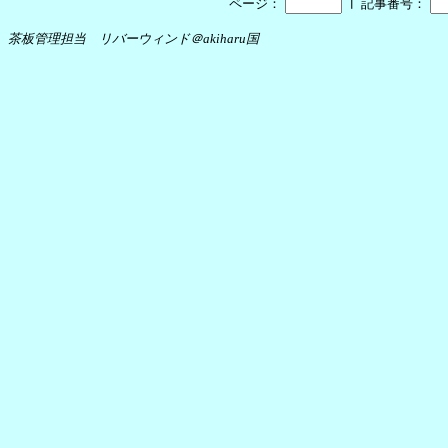
┃
ページ：
記事番号：
茶板管理担当 リバーウィンド＠akiharu国