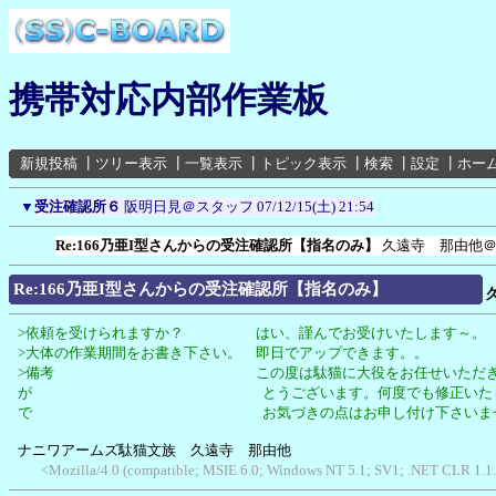
携帯対応内部作業板
新規投稿
┃
ツリー表示
┃
一覧表示
┃
トピック表示
┃
検索
┃
設定
┃
ホー
▼
受注確認所６
阪明日見＠スタッフ
07/12/15(土) 21:54
Re:166乃亜I型さんからの受注確認所【指名のみ】
久遠寺 那由他
Re:166乃亜I型さんからの受注確認所【指名のみ】
>依頼を受けられますか？ はい、謹んでお受けいたします～。
>大体の作業期間をお書き下さい。 即日でアップできます。。
>備考 この度は駄猫に大役をお任せいただき
が とうございます。何度でも修正いたし
で お気づきの点はお申し付け下さいま
ナニワアームズ駄猫文族 久遠寺 那由他
<Mozilla/4.0 (compatible; MSIE 6.0; Windows NT 5.1; SV1; .NET CLR 1.