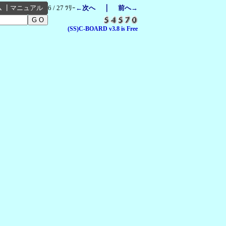
｜
ム
┃
マニュアル
6 / 27 ﾂﾘｰ
←次へ
前へ→
(SS)C-BOARD v3.8 is Free