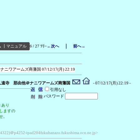
｜
ム
┃
マニュアル
6 / 27 ﾂﾘｰ
←次へ
前へ→
＠ナニワアームズ商藩国
07/12/17(月) 22:19
久遠寺 那由他＠ナニワアームズ商藩国
- 07/12/17(月) 22:19 -
引用なし
パスワード
あり
ますの
せ。
1.4322)＠p4252-ipad204fukuhanazo.fukushima.ocn.ne.jp>