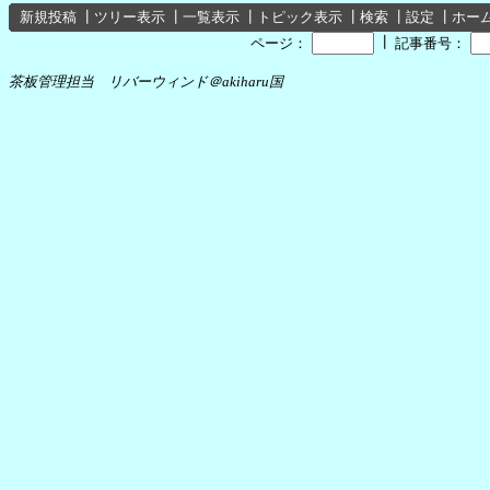
新規投稿
┃
ツリー表示
┃
一覧表示
┃
トピック表示
┃
検索
┃
設定
┃
ホー
┃
ページ：
記事番号：
茶板管理担当 リバーウィンド＠akiharu国