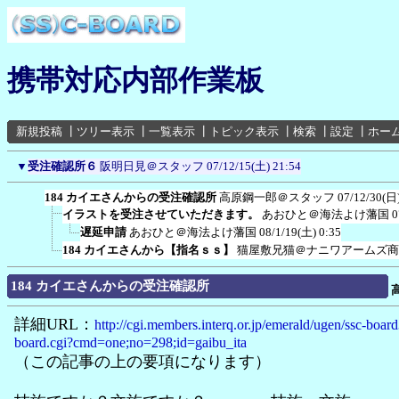
携帯対応内部作業板
新規投稿
┃
ツリー表示
┃
一覧表示
┃
トピック表示
┃
検索
┃
設定
┃
ホー
▼
受注確認所６
阪明日見＠スタッフ
07/12/15(土) 21:54
184 カイエさんからの受注確認所
高原鋼一郎＠スタッフ
07/12/30(日)
イラストを受注させていただきます。
あおひと＠海法よけ藩国
0
遅延申請
あおひと＠海法よけ藩国
08/1/19(土) 0:35
184 カイエさんから【指名ｓｓ】
猫屋敷兄猫＠ナニワアームズ商
184 カイエさんからの受注確認所
詳細URL：
http://cgi.members.interq.or.jp/emerald/ugen/ssc-board
board.cgi?cmd=one;no=298;id=gaibu_ita
（この記事の上の要項になります）