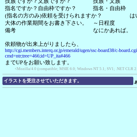
技族ですか？文族ですか？ 技族・文族
指名ですか？自由枠ですか？ 指名・自由枠
(指名の方のみ)依頼を受けられますか？ は
大体の作業期間をお書き下さい。 ～日程度
備考 なにかあれば。
依頼物が出来上がりましたら、
http://cgi.members.interq.or.jp/emerald/ugen/ssc-board38/c-board.cg
cmd=ntr;tree=466;id=UP_ita#466
までUPをお願い致します。
<Mozilla/4.0 (compatible; MSIE 6.0; Windows NT 5.1; SV1; .NET CLR 2
イラストを受注させていただきます。