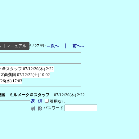
｜
ム
┃
マニュアル
6 / 27 ﾂﾘｰ
←次へ
前へ→
ク＠スタッフ
07/12/20(木) 2:22
ズ商藩国
07/12/22(土) 10:02
/26(水) 17:03
豊国 ミルメーク＠スタッフ
- 07/12/20(木) 2:22 -
引用なし
パスワード