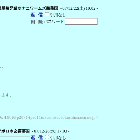
猫屋敷兄猫＠ナニワームズ商藩国
- 07/12/22(土) 10:02 -
引用なし
パスワード
･
します。
 9x 4.90)＠p2071-ipad11tokusinwcc.tokushima.ocn.ne.jp>
アポロ＠玄霧藩国
- 07/12/26(水) 17:03 -
引用なし