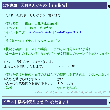
170 東西 天狐さんからの【ｓｓ指名】
ご指名いただき ありがとうございます。
>依頼者名： 東西 天狐@akiharu国
>イベント： 12月9日 結城火焔
>イベントログ：
http://www35.atwiki.jp/mariari/pages/39.html
>
>注文制作物：イラストＳＳ各１点ずつ
>
>状況と会話（イラストの場合、ログのどの部分がいいか等）
>えーあーものすごい情けないのですが２時間目のシーンでお願いします･･
について受注させていただきます。
よろしくお願いいたします。ｍ（_ _）ｍ ﾍﾟｺﾘ
>依頼を受けた技族・文族の方は以下の質問にお答えの上、レスをお願い
○依頼を受けられますか？ はい
○大体の作業期間をお書き下さい。 １０日以内
>備考 なにかあれば。
<Mozilla/4.0 (compatible; MSIE 6.0; Windows 98; Win
イラスト指名枠受注させていただきます