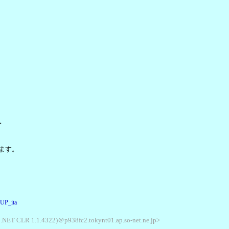
･
ます。
=UP_ita
; .NET CLR 1.1.4322)＠p938fc2.tokynt01.ap.so-net.ne.jp>