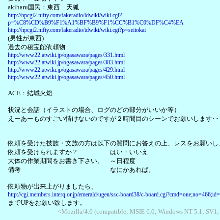
akiharu国民：東西 天狐
http://hpcgi2.nifty.com/fakeradio/idwiki/wiki.cgi?
p=%C8%CD%B9%F1%A1%BF%B9%F1%CC%B1%C0%DF%C4%EA
http://hpcgi2.nifty.com/fakeradio/idwiki/wiki.cgi?p=seitokai
(男性が東西)
過去の秘宝館依頼物
http://www22.atwiki.jp/ogasawara/pages/331.html
http://www22.atwiki.jp/ogasawara/pages/383.html
http://www22.atwiki.jp/ogasawara/pages/429.html
http://www22.atwiki.jp/ogasawara/pages/450.html
ACE：結城火焔
状況と会話（イラストの場合、ログのどの部分がいいか等）
えーあーものすごい情けないのですが２時間目のシーンでお願いします･･
依頼を受けた技族・文族の方は以下の質問にお答えの上、レスをお願いし
依頼を受けられますか？ はい・いいえ
大体の作業期間をお書き下さい。 ～日程度
備考 なにかあれば。
依頼物が出来上がりましたら、
http://cgi.members.interq.or.jp/emerald/ugen/ssc-board38/c-board.cgi?cmd=one;no=466;id
までUPをお願い致します。
<Mozilla/4.0 (compatible; MSIE 6.0; Windows NT 5.1; SV1