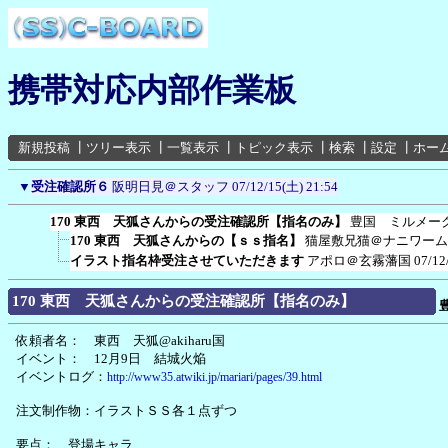
携帯対応内部作業板
新規投稿
┃
ツリー表示
┃
一覧表示
┃
トピック表示
┃
検索
┃
設定
┃
ホー
▼
受注確認所６
阪明日見＠スタッフ
07/12/15(土) 21:54
170 東西 天狐さんからの受注確認所【指名のみ】
豊国 ミルメー
170 東西 天狐さんからの【ｓｓ指名】
猫屋敷兄猫＠ナニワーム
イラスト指名枠受注させていただきます
アポロ＠玄霧藩国
07/12
170 東西 天狐さんからの受注確認所【指名のみ】
依頼者名： 東西 天狐@akiharu国
イベント： 12月9日 結城火焔
イベントログ：
http://www35.atwiki.jp/mariari/pages/39.html
注文制作物：イラストＳＳ各１点ずつ
要点： 登場キャラ