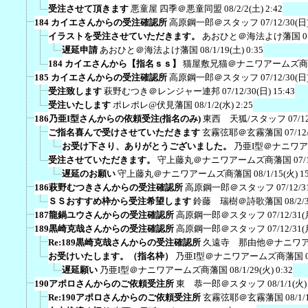
受注させて頂きます
悪童屋 四季＠悪童同盟
08/2/2(土) 2:42
184 カイエさんからの受注確認所
高原鋼一郎＠スタッフ
07/12/30(日)
イラストを受注させていただきます。
あおひと＠海法よけ藩国
0
遅延申請
あおひと＠海法よけ藩国
08/1/19(土) 0:35
184 カイエさんから【指名ｓｓ】
猫屋敷兄猫＠ナニワアームズ商
185 カイエさんからの受注確認所
高原鋼一郎＠スタッフ
07/12/30(日)
受注致します
萩野むつき＠レンジャー連邦
07/12/30(日) 15:43
受注いたします
ポレポレ@伏見藩国
08/1/2(水) 2:25
186乃亜I型さんからの依頼受注(指名のみ)
東西 天狐/スタッフ
07/1
ご指名喜んで受けさせていただきます
玄霧弦耶＠玄霧藩国
07/12
お受け下さり、ありがとうございました。
乃亜I型＠ナニワ
受注させていただきます。
守上藤丸＠ナニワアームズ商藩国
07/
遅延のお願い
守上藤丸＠ナニワアームズ商藩国
08/1/15(火) 1
186萩野むつきさんからの受注確認所
高原鋼一郎＠スタッフ
07/12/3
ＳＳおすすめ枠から受注希望します
鈴藤 瑞樹＠詩歌藩国
08/2/
187龍鍋ユウさんからの受注確認所
高原鋼一郎＠スタッフ
07/12/31(
189黒崎克哉さんからの受注確認所
高原鋼一郎＠スタッフ
07/12/31(
Re:189黒崎克哉さんからの受注確認所
久遠寺 那由他＠ナニワ
お受けいたします。（指名枠）
乃亜I型＠ナニワアームズ商藩国
遅延願い
乃亜I型＠ナニワアームズ商藩国
08/1/29(火) 0:32
190アポロさんからのご依頼受注所
東 恭一郎＠スタッフ
08/1/1(火)
Re:190アポロさんからのご依頼受注所
玄霧弦耶＠玄霧藩国
08/1/