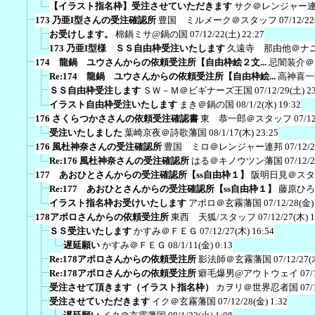
【イラスト指名枠】受注させていただきます
サク＠レンジャー
173 乃亜I型さんの受注確認所
豊国 ミルメーク＠スタッフ
07/12/22
お受けします。
棉鍋ミサ@鍋の国
07/12/22(土) 22:27
173 乃亜I型様 ＳＳ自由枠受注いたします
久遠寺 那由他＠ナ
174 龍鍋 ユウさんからの依頼受注所【自由枠絵２文...
忌闇装介＠
Re:174 龍鍋 ユウさんからの依頼受注所【自由枠絵...
高神喜一
ＳＳ自由枠受注します
ＳＷ－Ｍ＠ビギナーズ王国
07/12/29(土) 2
イラスト自由枠受注いたします
まき＠鍋の国
08/1/2(水) 19:32
176 さくらつかささんの依頼受注確認書
東 恭一郎＠スタッフ
07/1
受注いたしました
葉崎京夜＠詩歌藩国
08/1/17(木) 23:25
176 風杜神奈さんの受注確認所
豊国 ミロ＠レンジャー連邦
07/12/
Re:176 風杜神奈さんの受注確認所
はる＠キノウツン藩国
07/12/
177 あおひとさんからの受注確認所【ss自由枠１】
阪明日見＠スタ
Re:177 あおひとさんからの受注確認所【ss自由枠１】
藤原ひろ
イラスト指名枠お受けいたします
アポロ＠玄霧藩国
07/12/28(金)
178アポロさんからの依頼受注所
東西 天狐/スタッフ
07/12/27(木) 
ＳＳ受注いたします
かすみ＠ＦＥＧ
07/12/27(木) 16:54
遅延願い
かすみ＠ＦＥＧ
08/1/11(金) 0:13
Re:178アポロさんからの依頼受注所
影法師＠玄霧藩国
07/12/27(
Re:178アポロさんからの依頼受注所
癖毛爆男@アウトウェイ
07/
受注させて頂きます（イラスト指名枠）
カヲリ＠世界忍者国
07/
受注させていただきます
イク＠玄霧藩国
07/12/28(金) 1:32