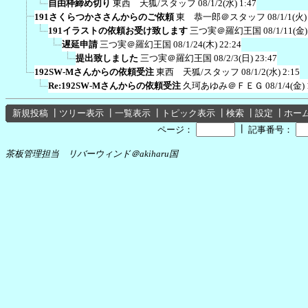
自由枠締め切り
東西 天狐/スタッフ
08/1/2(水) 1:47
191さくらつかささんからのご依頼
東 恭一郎＠スタッフ
08/1/1(火)
191イラストの依頼お受け致します
三つ実＠羅幻王国
08/1/11(金)
遅延申請
三つ実＠羅幻王国
08/1/24(木) 22:24
提出致しました
三つ実＠羅幻王国
08/2/3(日) 23:47
192SW-Mさんからの依頼受注
東西 天狐/スタッフ
08/1/2(水) 2:15
Re:192SW-Mさんからの依頼受注
久珂あゆみ＠ＦＥＧ
08/1/4(金) 
新規投稿
┃
ツリー表示
┃
一覧表示
┃
トピック表示
┃
検索
┃
設定
┃
ホー
┃
ページ：
記事番号：
茶板管理担当 リバーウィンド＠akiharu国