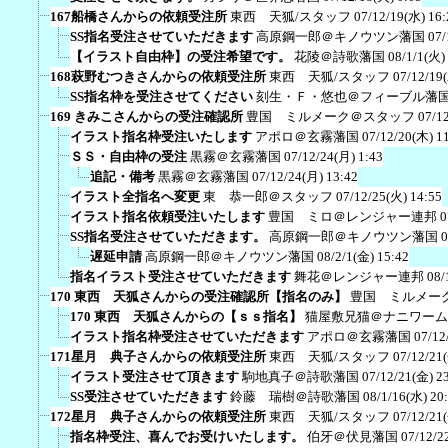
167船橋さんからの依頼受注所
東西 天狐/スタッフ
07/12/19(水) 16:
SS指名受注させていただきます
高原鋼一郎＠キノウツン藩国
07/
【イラスト自由枠】の受注希望です。
花陵＠詩歌藩国
08/1/1(火)
168萩野むつきさんからの依頼受注所
東西 天狐/スタッフ
07/12/19
SS指名枠を受注させてください
刻生・Ｆ・悠也＠フィーブル藩
169 きみこさんからの受注確認所
豊国 ミルメーク＠スタッフ
07/1
イラスト指名枠受注いたします
アポロ＠玄霧藩国
07/12/20(木) 1
ＳＳ・自由枠の受注
黒霧＠玄霧藩国
07/12/24(月) 1:43
追記・備考
黒霧＠玄霧藩国
07/12/24(月) 13:42
イラスト全指名へ変更
東 恭一郎＠スタッフ
07/12/25(火) 14:55
イラスト指名依頼受注いたします
豊国 ミロ＠レンジャー連邦
0
SS指名受注させていただきます。
高原鋼一郎＠キノウツン藩国
0
遅延申請
高原鋼一郎＠キノウツン藩国
08/2/1(金) 15:42
指名イラスト受注させていただきます
舞花＠レンジャー連邦
08/
170 東西 天狐さんからの受注確認所【指名のみ】
豊国 ミルメー
170 東西 天狐さんからの【ｓｓ指名】
猫屋敷兄猫＠ナニワーム
イラスト指名枠受注させていただきます
アポロ＠玄霧藩国
07/12
171星月 典子さんからの依頼受注所
東西 天狐/スタッフ
07/12/21
イラスト受注させて頂きます
駒地真子＠詩歌藩国
07/12/21(金) 2
SS受注させていただきます
鈴藤 瑞樹＠詩歌藩国
08/1/16(水) 20
172星月 典子さんからの依頼受注所
東西 天狐/スタッフ
07/12/21
指名枠受注、喜んでお受けいたします。
伯牙＠伏見藩国
07/12/2