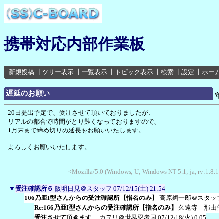
携帯対応内部作業板
新規投稿
┃
ツリー表示
┃
一覧表示
┃
トピック表示
┃
検索
┃
設定
┃
ホー
遅延のお願い
20日提出予定で、受注させて頂いておりましたが、
リアルの都合で時間がとり難くなっておりますので、
1月末まで締め切りの延長をお願いいたします。
よろしくお願いいたします。
<Mozilla/5.0 (Windows; U; Windows NT 5.1; ja; rv:1.8.
▼
受注確認所６
阪明日見＠スタッフ
07/12/15(土) 21:54
166乃亜I型さんからの受注確認所【指名のみ】
高原鋼一郎＠スタッ
Re:166乃亜I型さんからの受注確認所【指名のみ】
久遠寺 那由
受注させて頂きます。
カヲリ＠世界忍者国
07/12/18(火) 0:05