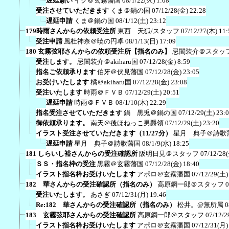
遅延願い
イク＠玄霧藩国
08/1/22(火) 1:08
受注させていただきます
くま＠鍋の国
07/12/28(金) 22:28
遅延申請
くま＠鍋の国
08/1/12(土) 23:12
179時雨さんからの依頼受注所
東西 天狐/スタッフ
07/12/27(木) 11:
受注申請
風杜神奈＠暁の円卓
08/1/13(日) 17:09
180 玄霧弦耶さんからの依頼受注所【指名のみ】
忌闇装介＠スタッ
受注します。
忌闇装介＠akiharu国
07/12/28(金) 8:59
指名ご依頼承ります
伯牙＠伏見藩国
07/12/28(金) 23:05
お受けいたします
橘＠akiharu国
07/12/28(金) 23:08
受注いたします
時雨＠ＦＶＢ
07/12/29(土) 20:51
遅延申請
時雨＠ＦＶＢ
08/1/10(木) 22:29
指名受注させていただきます
鍋 黒兎＠鍋の国
07/12/29(土) 23:
御依頼承ります。
南天＠後ほねっこ男爵領
07/12/29(土) 23:20
イラスト受注させていただきます（11/27分）
星月 典子＠詩歌
遅延申請
星月 典子＠詩歌藩国
08/1/9(水) 18:25
181 しらいし裕さんからの受注確認所
阪明日見＠スタッフ
07/12/28
ＳＳ・指名枠の受注
黒霧＠玄霧藩国
07/12/28(金) 18:40
イラスト指名枠お受けいたします
アポロ＠玄霧藩国
07/12/29(土)
182 華さんからの受注確認所（指名のみ）
高原鋼一郎＠スタッフ
0
受注いたします。
あさぎ
07/12/31(月) 19:46
Re:182 華さんからの受注確認所（指名のみ）
松井。@無所属
0
183 玄霧弦耶さんからの受注確認所
高原鋼一郎＠スタッフ
07/12/2
イラスト指名枠お受けいたします
アポロ＠玄霧藩国
07/12/31(月)