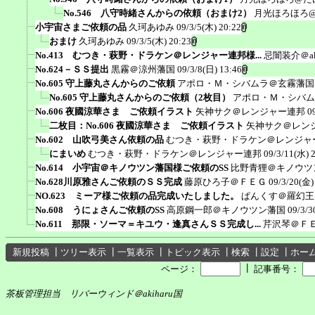
No.546 八守時緒さんからの依頼（おまけ2）
月光ほろほろ
小宇宙さまご依頼の品
久珂あゆみ
09/3/5(木) 20:22
おまけ
久珂あゆみ
09/3/5(木) 20:23
No.413 むつき・萩野・ドラケン＠レンジャー連邦様...
忌闇装介＠ak
No.624－ＳＳ提出
黒霧＠涼州藩国
09/3/8(日) 13:46
No.605 守上藤丸さんからのご依頼
アポロ・Ｍ・シバムラ＠玄霧藩国
No.605 守上藤丸さんからのご依頼（2枚目）
アポロ・Ｍ・シバム
No.606 夜國涼華さま ご依頼イラスト
矢神サク＠レンジャー連邦
0
二枚目：No.606 夜國涼華さま ご依頼イラスト
矢神サク＠レン
No.602 山吹弓美さん依頼の品
むつき・萩野・ドラケン＠レンジャ
にまいめ
むつき・萩野・ドラケン＠レンジャー連邦
09/3/11(水) 
No.614 小宇宙＠キノウツン藩国様ご依頼のSS
比野青狸＠キノウツ
No.628川原雅さんご依頼のＳＳ完成
藤原ひろ子＠ＦＥＧ
09/3/20(金)
NO.623 ミーア様ご依頼の品完成いたしました。
ぱんくす＠羅幻王
No.608 うにょさんご依頼のSS
高原鋼一郎＠キノウツン藩国
09/3/3
No.611 那限・ソーマ＝キユウ・逢真さんＳＳ完成し...
芹沢琴＠Ｆ
新規投稿
┃
ツリー表示
┃
一覧表示
┃
トピック表示
┃
検索
┃
設定
┃
ホー
┃
ページ：
記事番号：
茶板管理担当 リバーウィンド＠akiharu国