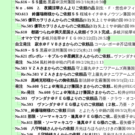
No.616－ＳＳ提出
黒霧＠涼州藩国
09/2/18(水) 0:59
Ｎｏ．606 2. 夜國涼華さんよりご依頼の品
刻生・Ｆ・悠也＠フィ
NO.613 鈴藤瑞樹様からご依頼ＳＳ
桜城キイチ＠キノウツン藩国
0
No.585 優羽カヲリさんからのご依頼品(1/2)
矢上ミサ＠鍋の国
09/2/2
No.585 優羽カヲリさんからのご依頼品(2/2)
矢上ミサ＠鍋の国
09
No.610 都築つらね＠満天星国さん依頼イラスト完成...
多岐川佑華
オマケです
多岐川佑華＠ＦＥＧ
09/2/22(日) 20:52
自立発注 寂水＠ＦＶＢさまからのご依頼品
コール･ポー＠芥辺境
No.619－ＳＳ
黒霧＠涼州藩国
09/2/25(水) 21:08
No.621 ポレポレ・キブルゥ＠星鋼京さんからのご依頼...
ヴァンダナ
発注 No.554
風杜神奈＠暁の円卓
09/2/28(土) 1:13
No.583 ＶＺＡさまからのご依頼品
守上藤丸＠ナニワアームズ商藩国
Re:No.583 ＶＺＡさまからのご依頼品
守上藤丸＠ナニワアームズ
No.620 黒崎克耶様からの御依頼品
影法師＠玄霧藩国
09/3/1(日) 12
発注 No.608 うにょ＠海法よけ藩国さまからのご依頼...
松井@FEG
Re:発注 No.608 うにょ＠海法よけ藩国さまからのご...
松井@FE
No.593 ヴァンダナ＠ＦＥＧ様よりのご依頼品
乃亜・クラウ・オコ
No.593 ヴァンダナ＠ＦＥＧ様よりのご依頼絵（２枚...
乃亜・ク
No.570＿鈴藤瑞樹様のご依頼
田鍋 とよたろう＠鍋の国
09/3/2(月) 
No.611 那限・ソーマ＝キユウ・逢真＠ＦＥＧ様のご依...
霰矢蝶子＠
No.611 那限・ソーマ＝キユウ・逢真＠ＦＥＧ様のご依...
霰矢蝶
No.546 八守時緒さんからの依頼
月光ほろほろ@たけきの藩国
09/3
No.546 八守時緒さんからの依頼（おまけ1）
月光ほろほろ@た