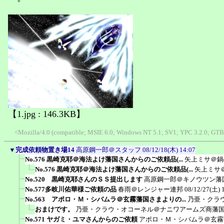
【1.jpg : 146.3KB】
<Mozilla/4.0 (compatible; MSIE 6.0; Windows NT 5.1; SV1; YPC 3.2.0; GTB5
▼
完成依頼物置き場14
高原鋼一郎＠スタッフ
08/12/18(木) 14:07
No.576 黒崎克耶＠海法よけ藩国さんからのご依頼品(...
矢上ミサ＠鍋
No.576 黒崎克耶＠海法よけ藩国さんからのご依頼品(...
矢上ミサ
No.520 黒崎克耶さんのＳＳ提出します
高原鋼一郎＠キノウツン藩
No.577多岐川佑華様ご依頼の品
春雨＠レンジャー連邦
08/12/27(土) 
No.563 アポロ・Ｍ・シバムラ＠玄霧藩国さまよりの...
乃亜・クラ
おまけです。
乃亜・クラウ・オコーネル＠ナニワアームズ商藩
No.571 ヤガミ・ユマさんからのご依頼
アポロ・Ｍ・シバムラ＠玄霧