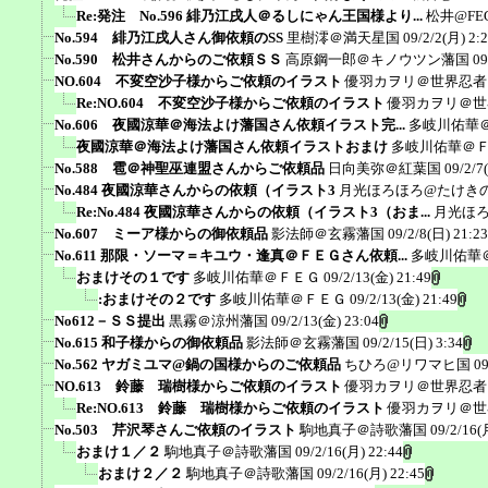
Re:発注 No.596 緋乃江戌人＠るしにゃん王国様より...
松井@FE
No.594 緋乃江戌人さん御依頼のSS
里樹澪＠満天星国
09/2/2(月) 2:
No.590 松井さんからのご依頼ＳＳ
高原鋼一郎＠キノウツン藩国
09
NO.604 不変空沙子様からご依頼のイラスト
優羽カヲリ＠世界忍者
Re:NO.604 不変空沙子様からご依頼のイラスト
優羽カヲリ＠世
No.606 夜國涼華＠海法よけ藩国さん依頼イラスト完...
多岐川佑華
夜國涼華＠海法よけ藩国さん依頼イラストおまけ
多岐川佑華＠
No.588 雹＠神聖巫連盟さんからご依頼品
日向美弥＠紅葉国
09/2/7
No.484 夜國涼華さんからの依頼（イラスト3
月光ほろほろ@たけき
Re:No.484 夜國涼華さんからの依頼（イラスト3（おま...
月光ほ
No.607 ミーア様からの御依頼品
影法師＠玄霧藩国
09/2/8(日) 21:23
No.611 那限・ソーマ＝キユウ・逢真＠ＦＥＧさん依頼...
多岐川佑華
おまけその１です
多岐川佑華＠ＦＥＧ
09/2/13(金) 21:49
:おまけその２です
多岐川佑華＠ＦＥＧ
09/2/13(金) 21:49
No612－ＳＳ提出
黒霧＠涼州藩国
09/2/13(金) 23:04
No.615 和子様からの御依頼品
影法師＠玄霧藩国
09/2/15(日) 3:34
No.562 ヤガミユマ@鍋の国様からのご依頼品
ちひろ@リワマヒ国
09
NO.613 鈴藤 瑞樹様からご依頼のイラスト
優羽カヲリ＠世界忍者
Re:NO.613 鈴藤 瑞樹様からご依頼のイラスト
優羽カヲリ＠世
No.503 芹沢琴さんご依頼のイラスト
駒地真子＠詩歌藩国
09/2/16(
おまけ１／２
駒地真子＠詩歌藩国
09/2/16(月) 22:44
おまけ２／２
駒地真子＠詩歌藩国
09/2/16(月) 22:45