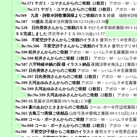
No.571 ヤガミ・ユマさんからのご依頼（2枚目）
アポロ・Ｍ・シ
No.571 ヤガミ・ユマさんからのご依頼（3枚目）
アポロ・Ｍ
No569 九音・詩歌＠詩歌藩国様よりご依頼のＳＳ
鈴藤 瑞樹＠詩
No.587 SS提出
黒霧＠涼州藩国
08/12/31(水) 23:56
No.528 日向美弥さんからご依頼のＳＳ
やひろ＠宰相府藩国
09/1/1
ＳＳ完成しました
芹沢琴＠ＦＥＧ
09/1/2(金) 13:57
No.586 不変空沙子さんからご依頼のイラスト
優羽カヲリ＠世界忍
Re:No.586 不変空沙子さんからご依頼のイラスト
優羽カヲリ＠
No.590 松井さんからのご依頼
アポロ・Ｍ・シバムラ＠玄霧藩国
09/
No.590 松井さんからのご依頼（2枚目）
アポロ・Ｍ・シバムラ＠
No/587 八守時緒＠鍋の国 様 イラスト納品
夜國涼華＠海法よけ藩国
No.597 日向美弥さんからのご依頼
アポロ・Ｍ・シバムラ＠玄霧藩国
No.597 日向美弥さんからのご依頼（2枚目）
アポロ・Ｍ・シバム
No.599 久珂あゆみさんからのご依頼
アポロ・Ｍ・シバムラ＠玄霧藩
No.599 久珂あゆみさんからのご依頼（2枚目）
アポロ・Ｍ・シバ
Re:No.599 久珂あゆみさんからのご依頼（2枚目）
アポロ・Ｍ
No.595 SS
黒霧＠涼州藩国
09/1/9(金) 2:36
No.584 蒼のあおひとさまからのご依頼品
コール･ポー＠芥辺境藩国
No.565 古島三つ実様ご依頼品
山吹弓美＠愛鳴之藩国
09/1/11(日) 14:
No.600 コール・ポーさんからのご依頼
アポロ・Ｍ・シバムラ＠玄霧
No.600 コール・ポーさんからのご依頼（2枚目）
アポロ・Ｍ・シ
No598 不変空沙子様からご依頼のイラスト
優羽カヲリ＠世界忍者