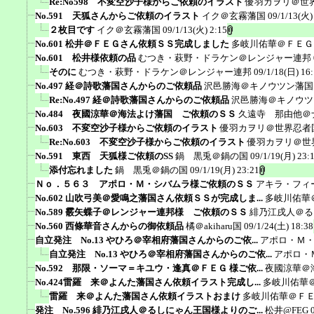
Re:No598 不変空沙子様からご依頼のイラスト
優羽カヲリ＠世
No.591 天狐さんからご依頼のイラスト
イク＠玄霧藩国
09/1/13(火)
２枚目です
イク＠玄霧藩国
09/1/13(火) 2:15
No.601 松井＠ＦＥＧさん依頼ＳＳ完成しました
多岐川佑華＠ＦＥＧ
No.601 松井様依頼の品
むつき・萩野・ドラケン＠レンジャー連邦
そのに
むつき・萩野・ドラケン＠レンジャー連邦
09/1/18(日) 16
No.497 経＠詩歌藩国さんからのご依頼品
沢邑勝海＠キノウツン藩国
Re:No.497 経＠詩歌藩国さんからのご依頼品
沢邑勝海＠キノウツ
No.484 夜國涼華＠海法よけ藩国 ご依頼のＳＳ
久遠寺 那由他＠
No.603 不変空沙子様からご依頼のイラスト
優羽カヲリ＠世界忍者
Re:No.603 不変空沙子様からご依頼のイラスト
優羽カヲリ＠世
No.591 東西 天狐様ご依頼のSS
鍋 黒兎＠鍋の国
09/1/19(月) 23:
添付忘れました
鍋 黒兎＠鍋の国
09/1/19(月) 23:21
Ｎｏ．５６３ アポロ・Ｍ・シバムラ様ご依頼のＳＳ
アキラ・フィ
No.602 山吹弓美＠愛鳴之藩国さん依頼ＳＳが完成しま...
多岐川佑華
No.589 霰矢蝶子＠レンジャー連邦様 ご依頼のＳＳ
緋乃江戌人＠る
No.560 西條華音さんからの御依頼品
橘＠akiharu国
09/1/24(土) 18:38
自立発注 No.13 やひろ＠宰相府藩国さんからのご依...
アポロ・Ｍ
自立発注 No.13 やひろ＠宰相府藩国さんからのご依...
アポロ・
No.592 那限・ソーマ＝キユウ・逢真＠ＦＥＧ 様ご依...
夜國涼華＠
No.424雷羅 来＠よんた藩国さん依頼イラスト完成し...
多岐川佑華
雷羅 来＠よんた藩国さん依頼イラストおまけ
多岐川佑華＠Ｆ
発注 No.596 緋乃江戌人＠るしにゃん王国様よりのご...
松井@FEG