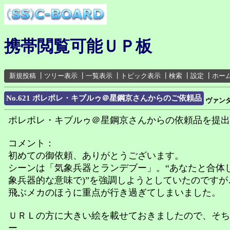
携帯閲覧可能ＵＰ板
新規投稿
┃
ツリー表示
┃
一覧表示
┃
トピック表示
┃
検索
┃
設定
┃
ホー
No.621 ポレポレ・キブルゥ＠星鋼京さんからのご依頼品
ヴァン
ポレポレ・キブルゥ＠星鋼京さんからの依頼品を提出
コメント：
初めての御依頼、ありがとうございます。
シーンは「気象兵器とランデブー」。“あなたと合体
象兵器的な意味で)”を強調しようとしていたのですが
飛ぶメカのほうに重点が行き過ぎてしまいました。
ＵＲＬの方に大きい絵を載せておきましたので、そち
ー。