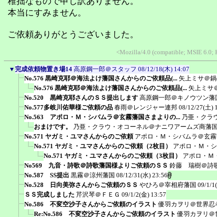
稚拙なもので申し訳ありません。
本当にすみません。
ご依頼ありがとうございました。
<Mozilla/4.0 (compatible; MSIE 6.0
▼
完成依頼物置き場14
高原鋼一郎＠スタッフ
08/12/18(木) 14:07
No.576 黒崎克耶＠海法よけ藩国さんからのご依頼品(...
矢上ミサ＠鍋
No.576 黒崎克耶＠海法よけ藩国さんからのご依頼品(...
矢上ミサ
No.520 黒崎克耶さんのＳＳ提出します
高原鋼一郎＠キノウツン藩
No.577多岐川佑華様ご依頼の品
春雨＠レンジャー連邦
08/12/27(土) 
No.563 アポロ・Ｍ・シバムラ＠玄霧藩国さまよりの...
乃亜・クラ
おまけです。
乃亜・クラウ・オコーネル＠ナニワアームズ商藩
No.571 ヤガミ・ユマさんからのご依頼
アポロ・Ｍ・シバムラ＠玄霧
No.571 ヤガミ・ユマさんからのご依頼（2枚目）
アポロ・Ｍ・シ
No.571 ヤガミ・ユマさんからのご依頼（3枚目）
アポロ・Ｍ
No569 九音・詩歌＠詩歌藩国様よりご依頼のＳＳ
鈴藤 瑞樹＠詩
No.587 SS提出
黒霧＠涼州藩国
08/12/31(水) 23:56
No.528 日向美弥さんからご依頼のＳＳ
やひろ＠宰相府藩国
09/1/1
ＳＳ完成しました
芹沢琴＠ＦＥＧ
09/1/2(金) 13:57
No.586 不変空沙子さんからご依頼のイラスト
優羽カヲリ＠世界忍
Re:No.586 不変空沙子さんからご依頼のイラスト
優羽カヲリ＠