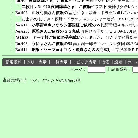
No.606 夜國涼華さま ご依頼イラスト
矢神サク＠レンジャー連邦
0
二枚目：No.606 夜國涼華さま ご依頼イラスト
矢神サク＠レン
No.602 山吹弓美さん依頼の品
むつき・萩野・ドラケン＠レンジャ
にまいめ
むつき・萩野・ドラケン＠レンジャー連邦
09/3/11(水) 
No.614 小宇宙＠キノウツン藩国様ご依頼のSS
比野青狸＠キノウツ
No.628川原雅さんご依頼のＳＳ完成
藤原ひろ子＠ＦＥＧ
09/3/20(金)
NO.623 ミーア様ご依頼の品完成いたしました。
ぱんくす＠羅幻王
No.608 うにょさんご依頼のSS
高原鋼一郎＠キノウツン藩国
09/3/3
No.611 那限・ソーマ＝キユウ・逢真さんＳＳ完成し...
芹沢琴＠Ｆ
新規投稿
┃
ツリー表示
┃
一覧表示
┃
トピック表示
┃
検索
┃
設定
┃
ホー
┃
ページ：
記事番号：
茶板管理担当 リバーウィンド＠akiharu国