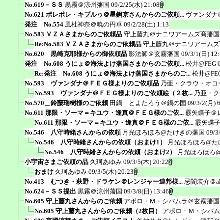
No.619－ＳＳ
黒霧＠涼州藩国
09/2/25(水) 21:08
No.621 ポレポレ・キブルゥ＠星鋼京さんからのご依頼...
ヴァンダナ
発注 No.554
風杜神奈＠暁の円卓
09/2/28(土) 1:13
No.583 ＶＺＡさまからのご依頼品
守上藤丸＠ナニワアームズ商藩国
Re:No.583 ＶＺＡさまからのご依頼品
守上藤丸＠ナニワアームズ
No.620 黒崎克耶様からの御依頼品
影法師＠玄霧藩国
09/3/1(日) 12
発注 No.608 うにょ＠海法よけ藩国さまからのご依頼...
松井@FEG
Re:発注 No.608 うにょ＠海法よけ藩国さまからのご...
松井@FE
No.593 ヴァンダナ＠ＦＥＧ様よりのご依頼品
乃亜・クラウ・オコ
No.593 ヴァンダナ＠ＦＥＧ様よりのご依頼絵（２枚...
乃亜・ク
No.570＿鈴藤瑞樹様のご依頼
田鍋 とよたろう＠鍋の国
09/3/2(月) 
No.611 那限・ソーマ＝キユウ・逢真＠ＦＥＧ様のご依...
霰矢蝶子＠
No.611 那限・ソーマ＝キユウ・逢真＠ＦＥＧ様のご依...
霰矢蝶
No.546 八守時緒さんからの依頼
月光ほろほろ@たけきの藩国
09/3
No.546 八守時緒さんからの依頼（おまけ1）
月光ほろほろ@た
No.546 八守時緒さんからの依頼（おまけ2）
月光ほろほろ
小宇宙さまご依頼の品
久珂あゆみ
09/3/5(木) 20:22
おまけ
久珂あゆみ
09/3/5(木) 20:23
No.413 むつき・萩野・ドラケン＠レンジャー連邦様...
忌闇装介＠ak
No.624－ＳＳ提出
黒霧＠涼州藩国
09/3/8(日) 13:46
No.605 守上藤丸さんからのご依頼
アポロ・Ｍ・シバムラ＠玄霧藩国
No.605 守上藤丸さんからのご依頼（2枚目）
アポロ・Ｍ・シバム