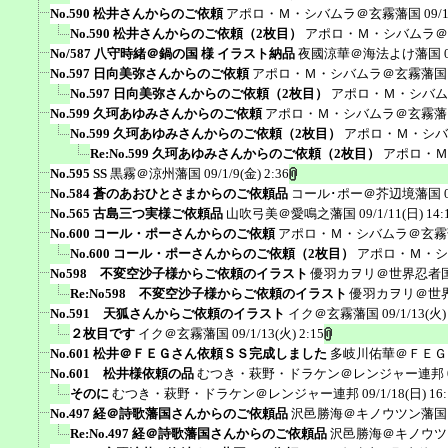
No.590 松井さんからのご依頼
アポロ・Ｍ・シバムラ＠玄霧藩国
09/
No.590 松井さんからのご依頼（2枚目）
アポロ・Ｍ・シバムラ＠
No/587 八守時緒＠鍋の国 様 イラスト納品
夜國涼華＠海法よけ藩国
No.597 日向美弥さんからのご依頼
アポロ・Ｍ・シバムラ＠玄霧藩国
No.597 日向美弥さんからのご依頼（2枚目）
アポロ・Ｍ・シバム
No.599 久珂あゆみさんからのご依頼
アポロ・Ｍ・シバムラ＠玄霧藩
No.599 久珂あゆみさんからのご依頼（2枚目）
アポロ・Ｍ・シバ
Re:No.599 久珂あゆみさんからのご依頼（2枚目）
アポロ・Ｍ
No.595 SS
黒霧＠涼州藩国
09/1/9(金) 2:36
No.584 蒼のあおひとさまからのご依頼品
コール･ポー＠芥辺境藩国
No.565 古島三つ実様ご依頼品
山吹弓美＠愛鳴之藩国
09/1/11(日) 14:
No.600 コール・ポーさんからのご依頼
アポロ・Ｍ・シバムラ＠玄霧
No.600 コール・ポーさんからのご依頼（2枚目）
アポロ・Ｍ・シ
No598 不変空沙子様からご依頼のイラスト
優羽カヲリ＠世界忍者
Re:No598 不変空沙子様からご依頼のイラスト
優羽カヲリ＠世
No.591 天狐さんからご依頼のイラスト
イク＠玄霧藩国
09/1/13(火)
２枚目です
イク＠玄霧藩国
09/1/13(火) 2:15
No.601 松井＠ＦＥＧさん依頼ＳＳ完成しました
多岐川佑華＠ＦＥＧ
No.601 松井様依頼の品
むつき・萩野・ドラケン＠レンジャー連邦
そのに
むつき・萩野・ドラケン＠レンジャー連邦
09/1/18(日) 16
No.497 経＠詩歌藩国さんからのご依頼品
沢邑勝海＠キノウツン藩国
Re:No.497 経＠詩歌藩国さんからのご依頼品
沢邑勝海＠キノウツ