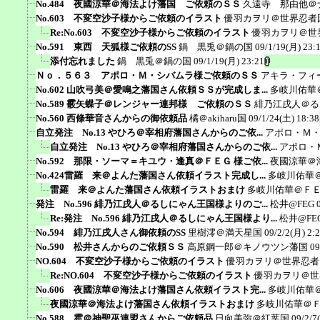
No.484 夜國涼華＠海法よけ藩国 ご依頼のＳＳ
久遠寺 那由他＠
No.603 不変空沙子様からご依頼のイラスト
優羽カヲリ＠世界忍者
Re:No.603 不変空沙子様からご依頼のイラスト
優羽カヲリ＠世
No.591 東西 天狐様ご依頼のSS
鍋 黒兎＠鍋の国
09/1/19(月) 23:
添付忘れました
鍋 黒兎＠鍋の国
09/1/19(月) 23:21
Ｎｏ．５６３ アポロ・Ｍ・シバムラ様ご依頼のＳＳ
アキラ・フィ
No.602 山吹弓美＠愛鳴之藩国さん依頼ＳＳが完成しま...
多岐川佑華
No.589 霰矢蝶子＠レンジャー連邦様 ご依頼のＳＳ
緋乃江戌人＠る
No.560 西條華音さんからの御依頼品
橘＠akiharu国
09/1/24(土) 18:38
自立発注 No.13 やひろ＠宰相府藩国さんからのご依...
アポロ・Ｍ
自立発注 No.13 やひろ＠宰相府藩国さんからのご依...
アポロ・
No.592 那限・ソーマ＝キユウ・逢真＠ＦＥＧ 様ご依...
夜國涼華＠
No.424雷羅 来＠よんた藩国さん依頼イラスト完成し...
多岐川佑華
雷羅 来＠よんた藩国さん依頼イラストおまけ
多岐川佑華＠Ｆ
発注 No.596 緋乃江戌人＠るしにゃん王国様よりのご...
松井@FEG
Re:発注 No.596 緋乃江戌人＠るしにゃん王国様より...
松井@FE
No.594 緋乃江戌人さん御依頼のSS
里樹澪＠満天星国
09/2/2(月) 2:
No.590 松井さんからのご依頼ＳＳ
高原鋼一郎＠キノウツン藩国
09
NO.604 不変空沙子様からご依頼のイラスト
優羽カヲリ＠世界忍者
Re:NO.604 不変空沙子様からご依頼のイラスト
優羽カヲリ＠世
No.606 夜國涼華＠海法よけ藩国さん依頼イラスト完...
多岐川佑華
夜國涼華＠海法よけ藩国さん依頼イラストおまけ
多岐川佑華＠
No.588 雹＠神聖巫連盟さんからご依頼品
日向美弥＠紅葉国
09/2/7