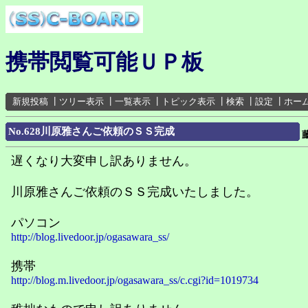
携帯閲覧可能ＵＰ板
新規投稿
┃
ツリー表示
┃
一覧表示
┃
トピック表示
┃
検索
┃
設定
┃
ホー
No.628川原雅さんご依頼のＳＳ完成
遅くなり大変申し訳ありません。
川原雅さんご依頼のＳＳ完成いたしました。
パソコン
http://blog.livedoor.jp/ogasawara_ss/
携帯
http://blog.m.livedoor.jp/ogasawara_ss/c.cgi?id=1019734