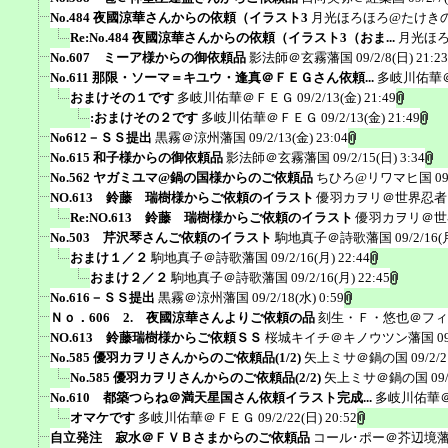
No.484 夜國涼華さんからの依頼（イラスト3
月光ほろほろ@たけき
Re:No.484 夜國涼華さんからの依頼（イラスト3（おま...
月光ほ
No.607 ミーア様からの御依頼品
影法師＠玄霧藩国
09/2/8(日) 21:23
No.611 那限・ソーマ＝キユウ・逢真＠ＦＥＧさん依頼...
多岐川佑華
おまけその１です
多岐川佑華＠ＦＥＧ
09/2/13(金) 21:49
:おまけその２です
多岐川佑華＠ＦＥＧ
09/2/13(金) 21:49
No612－ＳＳ提出
黒霧＠涼州藩国
09/2/13(金) 23:04
No.615 和子様からの御依頼品
影法師＠玄霧藩国
09/2/15(日) 3:34
No.562 ヤガミユマ@鍋の国様からのご依頼品
ちひろ@リワマヒ国
09
NO.613 鈴藤 瑞樹様からご依頼のイラスト
優羽カヲリ＠世界忍者
Re:NO.613 鈴藤 瑞樹様からご依頼のイラスト
優羽カヲリ＠世
No.503 芹沢琴さんご依頼のイラスト
駒地真子＠詩歌藩国
09/2/16(
おまけ１／２
駒地真子＠詩歌藩国
09/2/16(月) 22:44
おまけ２／２
駒地真子＠詩歌藩国
09/2/16(月) 22:45
No.616－ＳＳ提出
黒霧＠涼州藩国
09/2/18(水) 0:59
Ｎｏ．606 2. 夜國涼華さんよりご依頼の品
刻生・Ｆ・悠也＠フィ
NO.613 鈴藤瑞樹様からご依頼ＳＳ
桜城キイチ＠キノウツン藩国
0
No.585 優羽カヲリさんからのご依頼品(1/2)
矢上ミサ＠鍋の国
09/2/2
No.585 優羽カヲリさんからのご依頼品(2/2)
矢上ミサ＠鍋の国
09
No.610 都築つらね＠満天星国さん依頼イラスト完成...
多岐川佑華
オマケです
多岐川佑華＠ＦＥＧ
09/2/22(日) 20:52
自立発注 寂水＠ＦＶＢさまからのご依頼品
コール･ポー＠芥辺境