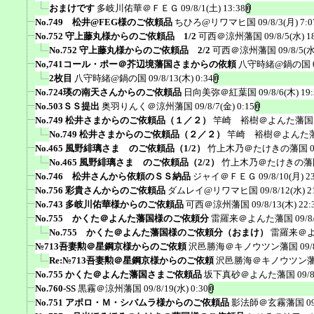
おまけです
多岐川佑華＠ＦＥＧ
09/8/1(土) 13:38
No.749 松井@FEG様のご依頼品
ちひろ@リワマヒ国
09/8/3(月) 7:0
No.752 守上藤丸様からのご依頼品 1/2
可西＠涼州藩国
09/8/5(水) 1
No.752 守上藤丸様からのご依頼品 2/2
可西＠涼州藩国
09/8/5(水
No,741コール・ポー＠芥辺境藩国さまからの依頼
八守時緒@鍋の国
2枚目
八守時緒@鍋の国
09/8/13(木) 0:34
No.724瑛の南天さんからのご依頼品
日向美弥＠紅葉国
09/8/6(木) 19
No.503ＳＳ提出
奥羽りんく＠涼州藩国
09/8/7(金) 0:15
No.749 松井さまからのご依頼品（１／２）
竿崎 裕樹＠よんた藩国
No.749 松井さまからのご依頼品（２／２）
竿崎 裕樹＠よんた
No.465 風野緋璃さま のご依頼品（1/2）
竹上木乃＠たけきの藩国
No.465 風野緋璃さま のご依頼品（2/2）
竹上木乃＠たけきの藩
No.746 松井さんから依頼のＳＳ納品
ジャイ＠ＦＥＧ
09/8/10(月) 2
No.756 彩貴さんからのご依頼品
ダムレイ@リワマヒ国
09/8/12(水) 2
No.743 多岐川佑華様からのご依頼品
可西＠涼州藩国
09/8/13(木) 22:
No.755 かくた＠よんた藩国様のご依頼分
雷羅来＠よんた藩国
09/8
No.755 かくた＠よんた藩国様のご依頼分（おまけ）
雷羅来＠
№713吾妻勲＠星鋼京様からのご依頼
沢邑勝海＠キノウツン藩国
09/
Re:№713吾妻勲＠星鋼京様からのご依頼
沢邑勝海＠キノウツン
No.755 かくた＠よんた藩国さまご依頼品
坂下真砂＠よんた藩国
09/
No.760-SS
黒霧＠涼州藩国
09/8/19(水) 0:30
No.751 アポロ・Ｍ・シバムラ様からのご依頼品
影法師＠玄霧藩国
0