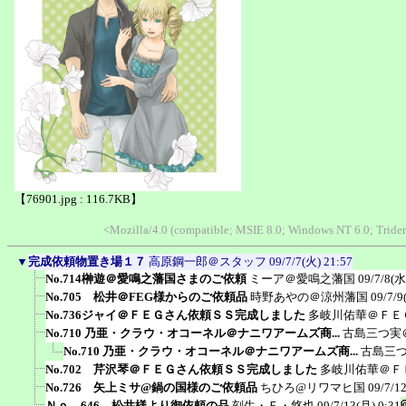
【76901.jpg : 116.7KB】
<Mozilla/4.0 (compatible; MSIE 8.0; Windows NT 6.0; Trid
▼
完成依頼物置き場１７
高原鋼一郎＠スタッフ
09/7/7(火) 21:57
No.714榊遊＠愛鳴之藩国さまのご依頼
ミーア＠愛鳴之藩国
09/7/8(水
No.705 松井＠FEG様からのご依頼品
時野あやの＠涼州藩国
09/7/9
No.736ジャイ＠ＦＥＧさん依頼ＳＳ完成しました
多岐川佑華＠ＦＥ
No.710 乃亜・クラウ・オコーネル＠ナニワアームズ商...
古島三つ実
No.710 乃亜・クラウ・オコーネル＠ナニワアームズ商...
古島三
No.702 芹沢琴＠ＦＥＧさん依頼ＳＳ完成しました
多岐川佑華＠Ｆ
No.726 矢上ミサ@鍋の国様のご依頼品
ちひろ@リワマヒ国
09/7/1
Ｎｏ．646 松井様より御依頼の品
刻生・Ｆ・悠也
09/7/13(月) 0:31