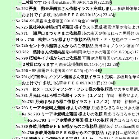
二枚目です
ゆり花＠akiharu国
09/10/12(月) 22:39
No.792 吾妻 勲＠星鋼京さん依頼イラスト完成しまし...
多岐川佑華
おまけです
多岐川佑華＠ＦＥＧ
09/10/15(木) 23:43
No.784 -SS
黒霧＠土場藩国
09/10/16(金) 0:06
No.725 風杜神奈＠暁の円卓藩国 様イラスト完成
夜國涼華＠海法よ
No.771 瀬戸口まつりさまご依頼品
瑛の南天＠後ほねっこ男爵領
0
Ｎｏ．758 松井いつか様よりご依頼の品
刻生・Ｆ・悠也＠フィー
No.740 セントラル越前さんからのご依頼品
浅田＠キノウツン藩国
0
NO.782 慈詠さん依頼納品
砂神時雨＠たけきの藩国
09/10/20(火) 17
No.790 桜城キイチ様からのご依頼品
可西＠涼州藩国
09/10/22(木) 17
２枚目になります
可西＠涼州藩国
09/11/16(月) 22:28
No.796－SS
黒霧＠土場藩国
09/10/25(日) 20:44
No.791小宇宙＠キノウツン藩国さん依頼イラスト完成...
多岐川佑華
おまけです
多岐川佑華＠ＦＥＧ
09/10/25(日) 22:04
No.774 セタ・ロスティフンケ・フシミ様の御依頼品
サカキ＠星鋼
No.781 月光ほろほろ様ご依頼イラスト（１／２）
竿崎 裕樹＠よん
No.781 月光ほろほろ様ご依頼イラスト（２／２）
竿崎 裕樹＠
No.793 ミーア＠愛鳴之藩国 様よりの依頼
月光ほろほろ＠たけきの
Re:No.793 ミーア＠愛鳴之藩国 様よりの依頼
月光ほろほろ＠た
Re:No.793 ミーア＠愛鳴之藩国 様よりの依頼
月光ほろほろ＠
No.780 多岐川佑華＠ＦＥＧ様からのご依頼品
忌闇装介＠akiharu国
0
No.780 多岐川佑華＠ＦＥＧ様からのご依頼品（おまけ...
忌闇装介＠
No.786 竿崎さんご依頼のＳＳ完成しました。
みぽりん＠神聖巫連盟