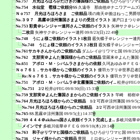
No.757 月光ほろほろ@たけきの藩国様のご依頼品
ちひろ@リワマ
No.754 水仙堂 雹様ご依頼分SS
久遠寺 那由他＠ナニワアームズ
Ｎｏ757 月光ほろほろさま ご依頼品
瑛の南天＠後ほねっこ男爵
No.３９７ 黒霧＠涼州藩国さまよりの受注イラスト
瀬戸口まつり
No.753 彩貴＠レンジャー連邦さんご依頼のイラスト
矢神サク＠レン
二枚目
矢神サク＠レンジャー連邦
09/8/23(日) 22:49
No.748 うにょ様ご依頼のイラスト1枚目
霰矢蝶子＠レンジャー連
No.748 うにょ様ご依頼のイラスト2枚目
霰矢蝶子＠レンジャー
No.761サカキさんからのご依頼の品
ダムレイ@リワマヒ国
09/8/25(
No.762 支那実＠よんた藩国様からのご依頼品
雷羅来＠よんた藩国
No.651 アポロ・Ｍ・シバムラさまからの依頼
久珂あゆみ＠ＦＥＧ
Ｎｏ７６１．サカキ様からご依頼のイラスト
優羽カヲリ＠世界忍者
Re:Ｎｏ７６１．サカキ様からご依頼のイラスト
優羽カヲリ＠世
No.751 アポロ・Ｍ・シバムラ＠玄霧藩国ご依頼のイ...
松井@FEG
0
No.751 2/2
松井@FEG
09/8/30(日) 15:33
No.759 支那実＠よんた藩国さまからのご依頼イラスト
竿崎 裕樹＠
No.764 月光ほろほろ様からのご依頼品 1/2
可西＠涼州藩国
09/9/5(
No.764 月光ほろほろ様からのご依頼品 2/2
可西＠涼州藩国
09/9
No.765-SS
黒霧＠涼州藩国
09/9/5(土) 14:37
No.709 ４４４＠akiharu国さん依頼イラスト完成しま...
多岐川佑華
メインです
多岐川佑華＠ＦＥＧ
09/9/10(木) 20:14
No.763 和子@リワマヒ国様のご依頼品
ちひろ@リワマヒ国
09/9/1
No.736 ジャイ様からのご依頼品
豊国 ミロ＠レンジャー連邦
09/9