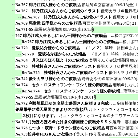
No.767 緋乃江戌人様からのご依頼品
影法師＠玄霧藩国
09/9/18(金) 1
No.767 緋乃江戌人さんからご依頼のイラスト
優羽カヲリ＠世界忍
Re:No.767 緋乃江戌人さんからご依頼のイラスト
優羽カヲリ＠
No.769 悪童屋 四季様からのご依頼品
可西＠涼州藩国
09/9/20(日) 21
No.771-SS
黒霧＠涼州藩国
09/9/23(水) 0:15
767 緋乃江戌人＠るしにゃん王国様からのご依頼品 ...
松井@FEG
0
Re:767 緋乃江戌人＠るしにゃん王国様からのご依頼品...
松井@F
No.770 鷺坂祐介様からのご依頼品 （１／２）
竿崎 裕樹＠よん
No.770 鷺坂祐介様からのご依頼品 （２／２）
竿崎 裕樹＠
No.764 月光ほろほろ様よりのご依頼SS
奥羽りんく＠涼州藩国
09/9
No.775 桂林怜夜さんからご依頼のイラスト
優羽カヲリ＠世界忍者
Re:No.775 桂林怜夜さんからご依頼のイラスト
優羽カヲリ＠世
No.742 優羽カヲリ様からのご依頼品
時野あやの＠涼州藩国
09/9/30(
No.774 セタ・ロスティフンケ・フシミ様の御依頼品
瑠璃＠になし
Re:No.774 セタ・ロスティフンケ・フシミ様の御依頼...
瑠璃＠
No.779-SS
黒霧＠涼州藩国
09/10/1(木) 20:01
No.772 利根坂凪巳＠無名騎士藩国さん依頼ＳＳ完成し...
多岐川佑華
鋸星耀平＠満天星国さまよりのご依頼品
乃亜・クラウ・オコーネル
２枚目になります。
乃亜・クラウ・オコーネル＠ナニワアーム
No.781月光ほろほろ＠たけきの藩国様ご依頼分ＳＳ
久遠寺 那由他
No.776 むつき・萩野・ドラケン様からのご依頼品
可西＠涼州藩国
0
No.758松井＠FEGさんご依頼のイラスト
ゆり花＠akiharu国
09/10/12