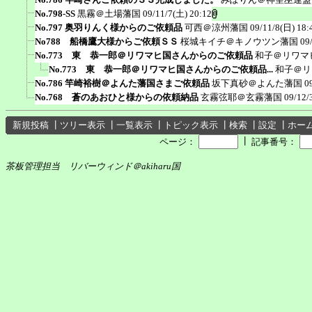
No.798-SS
黒霧＠土場藩国
09/11/7(土) 20:12
No.797 奥羽りんく様からのご依頼品
可西＠涼州藩国
09/11/8(日) 18:
No788 船橋鷹大様からご依頼ＳＳ
桜城キイチ＠キノウツン藩国
09
No.773 東 恭一郎＠リワマヒ国さんからのご依頼品
和子＠リワマ
No.773 東 恭一郎＠リワマヒ国さんからのご依頼品...
和子＠リ
No.786 竿崎裕樹＠よんた藩国さまご依頼品
坂下真砂＠よんた藩国
0
No.768 蒼のあおひと様からの依頼納品
玄霧弦耶＠玄霧藩国
09/12/
新規投稿
┃
ツリー表示
┃
一覧表示
┃
トピック表示
┃
検索
┃
設定
┃
ホー
┃
ページ：
記事番号：
茶板管理担当 リバーウィンド＠akiharu国