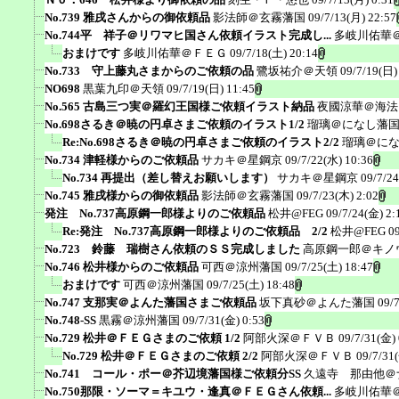
No.739 雅戌さんからの御依頼品
影法師＠玄霧藩国
09/7/13(月) 22:57
No.744平 祥子＠リワマヒ国さん依頼イラスト完成し...
多岐川佑華
おまけです
多岐川佑華＠ＦＥＧ
09/7/18(土) 20:14
No.733 守上藤丸さまからのご依頼の品
鷺坂祐介＠天領
09/7/19(日)
NO698
黒葉九印＠天領
09/7/19(日) 11:45
No.565 古島三つ実＠羅幻王国様ご依頼イラスト納品
夜國涼華＠海法
No.698さるき＠暁の円卓さまご依頼のイラスト1/2
瑠璃＠になし藩
Re:No.698さるき＠暁の円卓さまご依頼のイラスト2/2
瑠璃＠に
No.734 津軽様からのご依頼品
サカキ＠星鋼京
09/7/22(水) 10:36
No.734 再提出（差し替えお願いします）
サカキ＠星鋼京
09/7/2
No.745 雅戌様からの御依頼品
影法師＠玄霧藩国
09/7/23(木) 2:02
発注 No.737高原鋼一郎様よりのご依頼品
松井@FEG
09/7/24(金) 2:
Re:発注 No.737高原鋼一郎様よりのご依頼品 2/2
松井@FEG
0
No.723 鈴藤 瑞樹さん依頼のＳＳ完成しました
高原鋼一郎＠キノ
No.746 松井様からのご依頼品
可西＠涼州藩国
09/7/25(土) 18:47
おまけです
可西＠涼州藩国
09/7/25(土) 18:48
No.747 支那実＠よんた藩国さまご依頼品
坂下真砂＠よんた藩国
09/
No.748-SS
黒霧＠涼州藩国
09/7/31(金) 0:53
No.729 松井＠ＦＥＧさまのご依頼 1/2
阿部火深＠ＦＶＢ
09/7/31(金) 
No.729 松井＠ＦＥＧさまのご依頼 2/2
阿部火深＠ＦＶＢ
09/7/31
No.741 コール・ポー＠芥辺境藩国様ご依頼分SS
久遠寺 那由他＠
No.750那限・ソーマ＝キユウ・逢真＠ＦＥＧさん依頼...
多岐川佑華