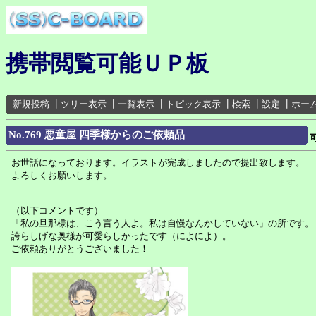
携帯閲覧可能ＵＰ板
新規投稿
┃
ツリー表示
┃
一覧表示
┃
トピック表示
┃
検索
┃
設定
┃
ホー
No.769 悪童屋 四季様からのご依頼品
お世話になっております。イラストが完成しましたので提出致します。
よろしくお願いします。
（以下コメントです）
「私の旦那様は、こう言う人よ。私は自慢なんかしていない」の所です。
誇らしげな奥様が可愛らしかったです（によによ）。
ご依頼ありがとうございました！