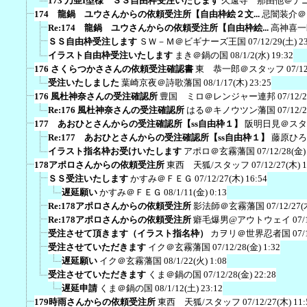
173 乃亜I型様 ＳＳ自由枠受注いたします
久遠寺 那由他＠ナ
174 龍鍋 ユウさんからの依頼受注所【自由枠絵２文...
忌闇装介＠
Re:174 龍鍋 ユウさんからの依頼受注所【自由枠絵...
高神喜一
ＳＳ自由枠受注します
ＳＷ－Ｍ＠ビギナーズ王国
07/12/29(土) 2
イラスト自由枠受注いたします
まき＠鍋の国
08/1/2(水) 19:32
176 さくらつかささんの依頼受注確認書
東 恭一郎＠スタッフ
07/1
受注いたしました
葉崎京夜＠詩歌藩国
08/1/17(木) 23:25
176 風杜神奈さんの受注確認所
豊国 ミロ＠レンジャー連邦
07/12/
Re:176 風杜神奈さんの受注確認所
はる＠キノウツン藩国
07/12/
177 あおひとさんからの受注確認所【ss自由枠１】
阪明日見＠スタ
Re:177 あおひとさんからの受注確認所【ss自由枠１】
藤原ひろ
イラスト指名枠お受けいたします
アポロ＠玄霧藩国
07/12/28(金)
178アポロさんからの依頼受注所
東西 天狐/スタッフ
07/12/27(木) 
ＳＳ受注いたします
かすみ＠ＦＥＧ
07/12/27(木) 16:54
遅延願い
かすみ＠ＦＥＧ
08/1/11(金) 0:13
Re:178アポロさんからの依頼受注所
影法師＠玄霧藩国
07/12/27(
Re:178アポロさんからの依頼受注所
癖毛爆男@アウトウェイ
07/
受注させて頂きます（イラスト指名枠）
カヲリ＠世界忍者国
07/
受注させていただきます
イク＠玄霧藩国
07/12/28(金) 1:32
遅延願い
イク＠玄霧藩国
08/1/22(火) 1:08
受注させていただきます
くま＠鍋の国
07/12/28(金) 22:28
遅延申請
くま＠鍋の国
08/1/12(土) 23:12
179時雨さんからの依頼受注所
東西 天狐/スタッフ
07/12/27(木) 11: