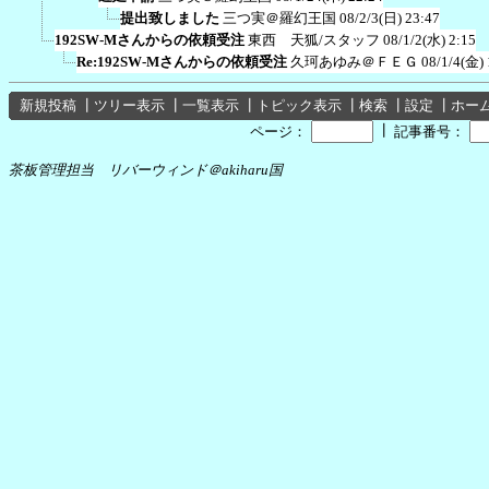
提出致しました
三つ実＠羅幻王国
08/2/3(日) 23:47
192SW-Mさんからの依頼受注
東西 天狐/スタッフ
08/1/2(水) 2:15
Re:192SW-Mさんからの依頼受注
久珂あゆみ＠ＦＥＧ
08/1/4(金) 
新規投稿
┃
ツリー表示
┃
一覧表示
┃
トピック表示
┃
検索
┃
設定
┃
ホー
┃
ページ：
記事番号：
茶板管理担当 リバーウィンド＠akiharu国