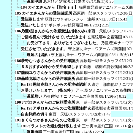
遅延申請
あおひと＠海法よけ藩国
08/1/19(土) 0:35
184 カイエさんから【指名ｓｓ】
猫屋敷兄猫＠ナニワアームズ商
185 カイエさんからの受注確認所
高原鋼一郎＠スタッフ
07/12/30(日)
受注致します
萩野むつき＠レンジャー連邦
07/12/30(日) 15:43
受注いたします
ポレポレ@伏見藩国
08/1/2(水) 2:25
186乃亜I型さんからの依頼受注(指名のみ)
東西 天狐/スタッフ
07/1
ご指名喜んで受けさせていただきます
玄霧弦耶＠玄霧藩国
07/12
お受け下さり、ありがとうございました。
乃亜I型＠ナニワ
受注させていただきます。
守上藤丸＠ナニワアームズ商藩国
07/
遅延のお願い
守上藤丸＠ナニワアームズ商藩国
08/1/15(火) 1
186萩野むつきさんからの受注確認所
高原鋼一郎＠スタッフ
07/12/3
ＳＳおすすめ枠から受注希望します
鈴藤 瑞樹＠詩歌藩国
08/2/
187龍鍋ユウさんからの受注確認所
高原鋼一郎＠スタッフ
07/12/31(
189黒崎克哉さんからの受注確認所
高原鋼一郎＠スタッフ
07/12/31(
Re:189黒崎克哉さんからの受注確認所
久遠寺 那由他＠ナニワ
お受けいたします。（指名枠）
乃亜I型＠ナニワアームズ商藩国
遅延願い
乃亜I型＠ナニワアームズ商藩国
08/1/29(火) 0:32
190アポロさんからのご依頼受注所
東 恭一郎＠スタッフ
08/1/1(火)
Re:190アポロさんからのご依頼受注所
玄霧弦耶＠玄霧藩国
08/1/
自由枠締め切り
東西 天狐/スタッフ
08/1/2(水) 1:47
191さくらつかささんからのご依頼
東 恭一郎＠スタッフ
08/1/1(火)
191イラストの依頼お受け致します
三つ実＠羅幻王国
08/1/11(金)
遅延申請
三つ実＠羅幻王国
08/1/24(木) 22:24