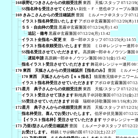
168萩野むつきさんからの依頼受注所
東西 天狐/スタッフ
07/12/19
SS指名枠を受注させてください
刻生・Ｆ・悠也＠フィーブル藩
169 きみこさんからの受注確認所
豊国 ミルメーク＠スタッフ
07/1
イラスト指名枠受注いたします
アポロ＠玄霧藩国
07/12/20(木) 1
ＳＳ・自由枠の受注
黒霧＠玄霧藩国
07/12/24(月) 1:43
追記・備考
黒霧＠玄霧藩国
07/12/24(月) 13:42
イラスト全指名へ変更
東 恭一郎＠スタッフ
07/12/25(火) 14:55
イラスト指名依頼受注いたします
豊国 ミロ＠レンジャー連邦
0
SS指名受注させていただきます。
高原鋼一郎＠キノウツン藩国
0
遅延申請
高原鋼一郎＠キノウツン藩国
08/2/1(金) 15:42
指名イラスト受注させていただきます
舞花＠レンジャー連邦
08/
170 東西 天狐さんからの受注確認所【指名のみ】
豊国 ミルメー
170 東西 天狐さんからの【ｓｓ指名】
猫屋敷兄猫＠ナニワーム
イラスト指名枠受注させていただきます
アポロ＠玄霧藩国
07/12
171星月 典子さんからの依頼受注所
東西 天狐/スタッフ
07/12/21
イラスト受注させて頂きます
駒地真子＠詩歌藩国
07/12/21(金) 2
SS受注させていただきます
鈴藤 瑞樹＠詩歌藩国
08/1/16(水) 20
172星月 典子さんからの依頼受注所
東西 天狐/スタッフ
07/12/21
指名枠受注、喜んでお受けいたします。
伯牙＠伏見藩国
07/12/2
【イラスト指名枠】受注させていただきます
サク＠レンジャー
173 乃亜I型さんの受注確認所
豊国 ミルメーク＠スタッフ
07/12/22
お受けします。
棉鍋ミサ@鍋の国
07/12/22(土) 22:27