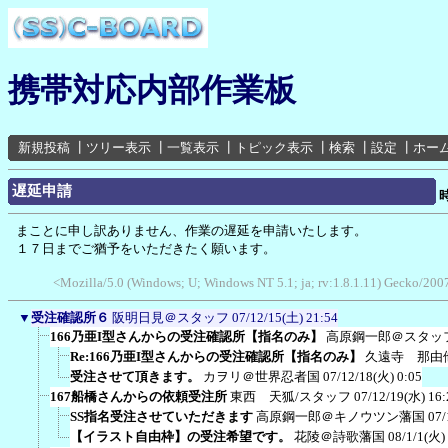
携帯対応内部作業板
新規投稿
┃
ツリー表示
┃
一覧表示
┃
トピック表示
┃
検索
┃
設定
┃
ホー
遅延申請
まことに申し訳ありません、作業の遅延を申請いたします。
１７日までご猶予をいただきたく願います。
<Mozilla/5.0 (Windows; U; Windows NT 5.1; ja; rv:1.8.1.11) Gecko/2007
▼
受注確認所６
阪明日見＠スタッフ
07/12/15(土) 21:54
166乃亜I型さんからの受注確認所【指名のみ】
高原鋼一郎＠スタッ
Re:166乃亜I型さんからの受注確認所【指名のみ】
久遠寺 那由
受注させて頂きます。
カヲリ＠世界忍者国
07/12/18(火) 0:05
167船橋さんからの依頼受注所
東西 天狐/スタッフ
07/12/19(水) 16:
SS指名受注させていただきます
高原鋼一郎＠キノウツン藩国
07/
【イラスト自由枠】の受注希望です。
花陵＠詩歌藩国
08/1/1(火)