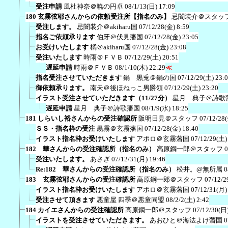
受注申請
風杜神奈＠暁の円卓
08/1/13(日) 17:09
180 玄霧弦耶さんからの依頼受注所【指名のみ】
忌闇装介＠スタッ
受注します。
忌闇装介＠akiharu国
07/12/28(金) 8:59
指名ご依頼承ります
伯牙＠伏見藩国
07/12/28(金) 23:05
お受けいたします
橘＠akiharu国
07/12/28(金) 23:08
受注いたします
時雨＠ＦＶＢ
07/12/29(土) 20:51
遅延申請
時雨＠ＦＶＢ
08/1/10(木) 22:29
≪
指名受注させていただきます
鍋 黒兎＠鍋の国
07/12/29(土) 23:
御依頼承ります。
南天＠後ほねっこ男爵領
07/12/29(土) 23:20
イラスト受注させていただきます（11/27分）
星月 典子＠詩歌
遅延申請
星月 典子＠詩歌藩国
08/1/9(水) 18:25
181 しらいし裕さんからの受注確認所
阪明日見＠スタッフ
07/12/28
ＳＳ・指名枠の受注
黒霧＠玄霧藩国
07/12/28(金) 18:40
イラスト指名枠お受けいたします
アポロ＠玄霧藩国
07/12/29(土)
182 華さんからの受注確認所（指名のみ）
高原鋼一郎＠スタッフ
0
受注いたします。
あさぎ
07/12/31(月) 19:46
Re:182 華さんからの受注確認所（指名のみ）
松井。@無所属
0
183 玄霧弦耶さんからの受注確認所
高原鋼一郎＠スタッフ
07/12/2
イラスト指名枠お受けいたします
アポロ＠玄霧藩国
07/12/31(月)
受注させて頂きます
悪童屋 四季＠悪童同盟
08/2/2(土) 2:42
184 カイエさんからの受注確認所
高原鋼一郎＠スタッフ
07/12/30(日)
イラストを受注させていただきます。
あおひと＠海法よけ藩国
0