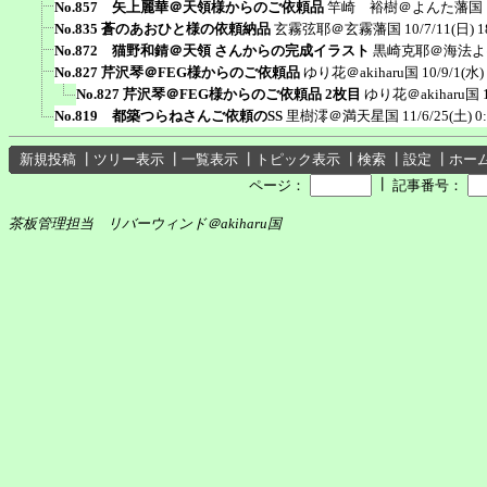
No.857 矢上麗華＠天領様からのご依頼品
竿崎 裕樹＠よんた藩国
No.835 蒼のあおひと様の依頼納品
玄霧弦耶＠玄霧藩国
10/7/11(日) 1
No.872 猫野和錆＠天領 さんからの完成イラスト
黒崎克耶＠海法よ
No.827 芹沢琴＠FEG様からのご依頼品
ゆり花＠akiharu国
10/9/1(水)
No.827 芹沢琴＠FEG様からのご依頼品 2枚目
ゆり花＠akiharu国
No.819 都築つらねさんご依頼のSS
里樹澪＠満天星国
11/6/25(土) 0
新規投稿
┃
ツリー表示
┃
一覧表示
┃
トピック表示
┃
検索
┃
設定
┃
ホー
┃
ページ：
記事番号：
茶板管理担当 リバーウィンド＠akiharu国