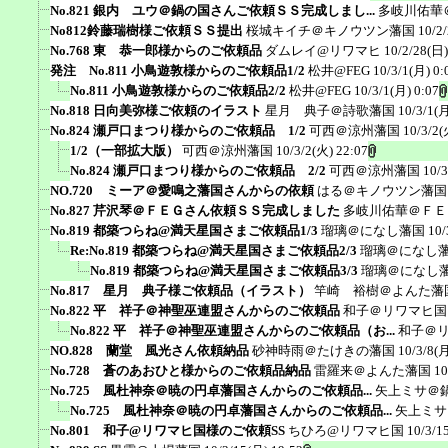
No.821 銀内 ユウ＠鍋の国さんご依頼ＳＳ完成しまし...
多岐川佑華
No812鈴藤瑞樹様ご依頼ＳＳ提出
桜城キイチ＠キノウツン藩国
10/2
No.768 東 恭一郎様からのご依頼品
ダムレイ@リワマヒ
10/2/28(日)
発注 No.811 小鳥遊敦様からのご依頼品1/2
松井@FEG
10/3/1(月) 0:
No.811 小鳥遊敦様からのご依頼品2/2
松井@FEG
10/3/1(月) 0:07
No.818 日向美弥様ご依頼のイラスト
星月 典子＠詩歌藩国
10/3/1(月
No.824 瀬戸口まつり様からのご依頼品 1/2
可西＠涼州藩国
10/3/2(
1/2（一部拡大版）
可西＠涼州藩国
10/3/2(火) 22:07
No.824 瀬戸口まつり様からのご依頼品 2/2
可西＠涼州藩国
10/3
NO.720 ミーア＠愛鳴之藩国さんからの依頼
はる＠キノウツン藩国
No.827 芹沢琴＠ＦＥＧさん依頼ＳＳ完成しました
多岐川佑華＠ＦＥ
No.819 都築つらね@満天星国さまご依頼品1/3
瑠璃＠になし藩国
10/
Re:No.819 都築つらね@満天星国さまご依頼品2/3
瑠璃＠になし
No.819 都築つらね@満天星国さまご依頼品3/3
瑠璃＠になし
No.817 星月 典子様ご依頼品（イラスト）
竿崎 裕樹＠よんた藩
No.822 平 祥子＠神聖巫連盟さんからのご依頼品
和子＠リワマヒ国
No.822 平 祥子＠神聖巫連盟さんからのご依頼品（お...
和子＠
NO.828 蘭堂 風光さん依頼納品
砂神時雨＠たけきの藩国
10/3/8(月
No.728 蒼のあおひと様からのご依頼品納品
雷羅来＠よんた藩国
10
No.725 風杜神奈＠暁の円卓藩国さんからのご依頼品...
矢上ミサ＠
No.725 風杜神奈＠暁の円卓藩国さんからのご依頼品...
矢上ミサ
No.801 和子@リワマヒ国様のご依頼SS
ちひろ@リワマヒ国
10/3/1