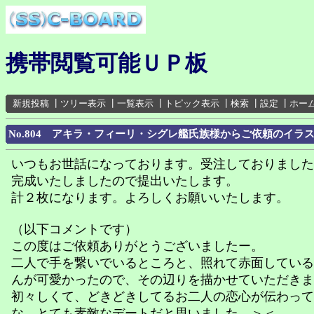
携帯閲覧可能ＵＰ板
新規投稿
┃
ツリー表示
┃
一覧表示
┃
トピック表示
┃
検索
┃
設定
┃
ホー
No.804 アキラ・フィーリ・シグレ艦氏族様からご依頼のイラ
いつもお世話になっております。受注しておりました
完成いたしましたので提出いたします。
計２枚になります。よろしくお願いいたします。
（以下コメントです）
この度はご依頼ありがとうございましたー。
二人で手を繋いでいるところと、照れて赤面している
んが可愛かったので、その辺りを描かせていただきま
初々しくて、どきどきしてるお二人の恋心が伝わって
な、とても素敵なデートだと思いました。＞＜