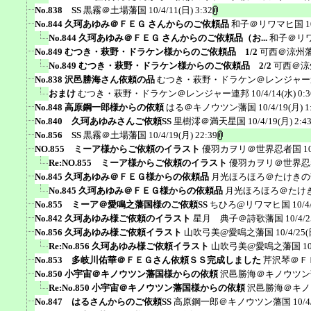
No.838 SS
黒霧＠土場藩国
10/4/11(日) 3:32
No.844 久珂あゆみ＠ＦＥＧ さんからのご依頼品
和子＠リワマヒ国
1
No.844 久珂あゆみ＠ＦＥＧ さんからのご依頼品（お...
和子＠リ
No.849 むつき・萩野・ドラケン様からのご依頼品 1/2
可西＠涼州
No.849 むつき・萩野・ドラケン様からのご依頼品 2/2
可西＠涼
No.838 沢邑勝海さん依頼の品
むつき・萩野・ドラケン＠レンジャー
おまけ
むつき・萩野・ドラケン＠レンジャー連邦
10/4/14(水) 0:3
No.848 高原鋼一郎様からの依頼
はる＠キノウツン藩国
10/4/19(月) 1
No.840 久珂あゆみさんご依頼SS
里樹澪＠満天星国
10/4/19(月) 2:4
No.856 SS
黒霧＠土場藩国
10/4/19(月) 22:39
NO.855 ミーア様からご依頼のイラスト
優羽カヲリ＠世界忍者国
1
Re:NO.855 ミーア様からご依頼のイラスト
優羽カヲリ＠世界忍
No.845 久珂あゆみ＠ＦＥＧ様からの依頼品
月光ほろほろ＠たけきの
No.845 久珂あゆみ＠ＦＥＧ様からの依頼品
月光ほろほろ＠たけ
No.855 ミーア＠愛鳴之藩国様のご依頼SS
ちひろ@リワマヒ国
10/4
No.842 久珂あゆみ様ご依頼のイラスト
星月 典子＠詩歌藩国
10/4/2
No.856 久珂あゆみ様ご依頼イラスト
山吹弓美@愛鳴之藩国
10/4/25(
Re:No.856 久珂あゆみ様ご依頼イラスト
山吹弓美@愛鳴之藩国
1
No.853 多岐川佑華＠ＦＥＧさん依頼ＳＳ完成しました
芹沢琴＠Ｆ
No.850 小宇宙＠キノウツン藩国様からの依頼
沢邑勝海＠キノウツン
Re:No.850 小宇宙＠キノウツン藩国様からの依頼
沢邑勝海＠キノ
No.847 はるさんからのご依頼SS
高原鋼一郎＠キノウツン藩国
10/4