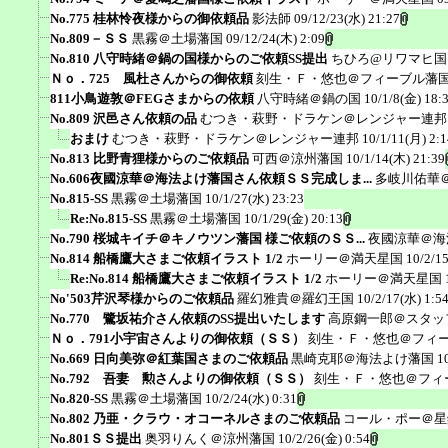
No.775 桂林怜夜様からの御依頼品
影法師
09/12/23(水) 21:27
No.809－ＳＳ
黒霧＠土場藩国
09/12/24(木) 2:09
No.810 八守時緒＠鍋の国様からのご依頼SS提出
ちひろ@リワマヒ国
Ｎｏ．725 風杜さんからの御依頼
刻生・Ｆ・悠也＠フィーブル藩
811小鳥遊敦＠FEGさまからの依頼
八守時緒＠鍋の国
10/1/8(金) 18:
No.809 沢邑さん依頼の品
むつき・萩野・ドラケン＠レンジャー連邦
おまけ
むつき・萩野・ドラケン＠レンジャー連邦
10/1/11(月) 2:1
No.813 比野青狸様からのご依頼品
可西＠涼州藩国
10/1/14(木) 21:39
No.606夜國涼華＠海法よけ藩国さん依頼ＳＳ完成しま...
多岐川佑華
No.815-SS
黒霧＠土場藩国
10/1/27(水) 23:23
Re:No.815-SS
黒霧＠土場藩国
10/1/29(金) 20:13
No.790 桜城キイチ＠キノウツン藩国 様ご依頼のＳＳ...
夜國涼華＠海
No.814 船橋鷹大さまご依頼イラスト 1/2
ホーリー＠満天星国
10/2/1
Re:No.814 船橋鷹大さまご依頼イラスト 1/2
ホーリー＠満天星国
No'503芹沢琴様からのご依頼品
羅幻雅貴＠羅幻王国
10/2/17(水) 1:5
No.770 鷺坂祐介さん依頼のSS提出いたします
高原鋼一郎＠スタッ
Ｎｏ．791小宇宙さんよりの御依頼（ＳＳ）
刻生・Ｆ・悠也＠フィ
No.669 日向美弥＠紅葉国さまのご依頼品
黒崎克耶＠海法よけ藩国
1
No.792 吾妻 勲さんよりの御依頼（ＳＳ）
刻生・Ｆ・悠也＠フィ
No.820-SS
黒霧＠土場藩国
10/2/24(水) 0:31
No.802 乃亜・クラウ・オコーネルさまのご依頼品
コール・ポー＠星
No.801ＳＳ提出
奥羽りんく＠涼州藩国
10/2/26(金) 0:54