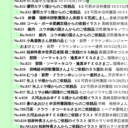
No.829 SS
黒霧＠土場藩国
10/3/15(月) 19:52
No.832 優羽カヲリ様からのご依頼品 1/2
可西＠涼州藩国
10/3/15(月
No.832 優羽カヲリ様からのご依頼品 2/2
可西＠涼州藩国
10/3/1
No.C8 鈴藤 瑞樹＠詩歌藩国さん依頼ＳＳ完成しまし...
多岐川佑華
No.480 コール・ポー＠星鋼京様からの依頼イラスト
黒崎克耶＠海法
№823 銀内 ユウ＠鍋の国さんからのご依頼品
沢邑勝海＠キノウ
Re:№823 銀内 ユウ＠鍋の国さんからのご依頼品
沢邑勝海＠
No.831 小鳥遊敦さん依頼の品
むつき・萩野・ドラケン＠レンジャー
おまけ
むつき・萩野・ドラケン＠レンジャー連邦
10/3/22(月) 23
No,441 桂林怜夜＠世界忍者国 様ご依頼のＳＳ納品
夜國涼華＠ゴロ
No.825 那限・ソーマ＝キユウ・逢真＠ＦＥＧさまご...
瑠璃＠にな
No.825 那限・ソーマ＝キユウ・逢真＠ＦＥＧさまご...
瑠璃＠に
No.826 岩崎経＠詩歌藩国さんよりご依頼のＳＳ提出
鈴藤 瑞樹＠
No.834 むつき・萩野・ドラケン＠レンジャー連邦さん...
芹沢琴＠Ｆ
No.837 矢上ミサ様からのご依頼品 1/2
可西＠涼州藩国
10/3/28(日) 
No.837 矢上ミサ様からのご依頼品 2/2
可西＠涼州藩国
10/3/28(
No.837 矢上ミサ@鍋の国様のご依頼品
ちひろ@リワマヒ国
10/3/29(
Ｎｏ839 久珂あゆみ＠ＦＥＧ様からの依頼イラスト
黒崎克耶＠海
No.835 蒼のあおひと＠涼州藩国様からのご依頼品
竿崎 裕樹＠よん
No.789乃亜・クラウ・オコーネルさまのご依頼提出
ミーア＠愛鳴之
No.840 久珂あゆみ＠ＦＥＧ様のご依頼イラスト
琴月雷那＠羅幻王国
NO.820 桂林怜夜さんからご依頼のイラスト
優羽カヲリ＠世界忍者
Re:NO.820 桂林怜夜さんからご依頼のイラスト
優羽カヲリ＠世