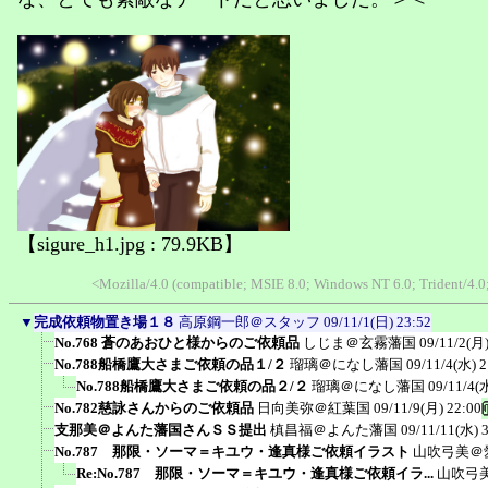
【sigure_h1.jpg : 79.9KB】
<Mozilla/4.0 (compatible; MSIE 8.0; Windows NT 6.0; Trident/4
▼
完成依頼物置き場１８
高原鋼一郎＠スタッフ
09/11/1(日) 23:52
No.768 蒼のあおひと様からのご依頼品
しじま＠玄霧藩国
09/11/2(月)
No.788船橋鷹大さまご依頼の品１/２
瑠璃＠になし藩国
09/11/4(水) 2
No.788船橋鷹大さまご依頼の品２/２
瑠璃＠になし藩国
09/11/4(
No.782慈詠さんからのご依頼品
日向美弥＠紅葉国
09/11/9(月) 22:00
支那美＠よんた藩国さんＳＳ提出
槙昌福＠よんた藩国
09/11/11(水) 
No.787 那限・ソーマ＝キユウ・逢真様ご依頼イラスト
山吹弓美＠
Re:No.787 那限・ソーマ＝キユウ・逢真様ご依頼イラ...
山吹弓