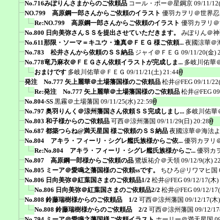
No.716みぽりんさまからのご依頼品
コール・ポー＠星鋼京
09/11/12
NO.799 高原鋼一郎さんからご依頼のイラスト
優羽カヲリ＠世界忍
Re:NO.799 高原鋼一郎さんからご依頼のイラスト
優羽カヲリ＠
No.800 日向美弥さんＳＳを提出させていただきます。
みぽりん＠神
No.611那限・ソーマ＝キユウ・逢真＠ＦＥＧ 様ご依頼...
夜國涼華＠
No.783 松井さんから依頼のＳＳ納品
ジャイ＠ＦＥＧ
09/11/20(金) 
No.778竜乃麻衣＠ＦＥＧさん依頼イラストが完成しま...
多岐川佑華
おまけです
多岐川佑華＠ＦＥＧ
09/11/21(土) 21:44
発注 No.777 矢上麗華＠土場藩国様のご依頼品
松井@FEG
09/11/22
Re:発注 No.777 矢上麗華＠土場藩国様のご依頼品
松井@FEG
09
No.804-SS
黒霧＠土場藩国
09/11/25(水) 22:59
No.797 奥羽りんく＠涼州藩国さん依頼ＳＳ完成しまし...
多岐川佑華
No.803 和子様からのご依頼品
可西＠涼州藩国
09/11/29(日) 20:28
No.687 都築つらね@満天星国 様ご依頼のＳＳ納品
夜國涼華＠海法
No.804 アキラ・フィーリ・シグレ艦氏族様からご依...
優羽カヲリ
Re:No.804 アキラ・フィーリ・シグレ艦氏族様からご...
優羽カ
No.807 高原鋼一郎様からご依頼の品
鷺坂祐介＠天領
09/12/9(水) 2
No.805 ミーア＠愛鳴之藩国様のご依頼ssです。
ちひろ@リワマヒ国
No.806 日向美弥＠紅葉国さまのご依頼品1/2
松井@FEG
09/12/17(木)
No.806 日向美弥＠紅葉国さまのご依頼品2/2
松井@FEG
09/12/17
No.808 鈴藤瑞樹様からのご依頼品 1/2
可西＠涼州藩国
09/12/17(木)
No.808 鈴藤瑞樹様からのご依頼品 2/2
可西＠涼州藩国
09/12/17
No.794 ミーア＠愛鳴之藩国様ご依頼イラスト
ホーリー＠満天星国
0