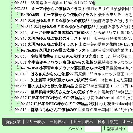
No.856 SS
黒霧＠土場藩国
10/4/19(月) 22:39
NO.855 ミーア様からご依頼のイラスト
優羽カヲリ＠世界忍者国
1
Re:NO.855 ミーア様からご依頼のイラスト
優羽カヲリ＠世界忍
No.845 久珂あゆみ＠ＦＥＧ様からの依頼品
月光ほろほろ＠たけきの
No.845 久珂あゆみ＠ＦＥＧ様からの依頼品
月光ほろほろ＠たけ
No.855 ミーア＠愛鳴之藩国様のご依頼SS
ちひろ@リワマヒ国
10/4
No.842 久珂あゆみ様ご依頼のイラスト
星月 典子＠詩歌藩国
10/4/2
No.856 久珂あゆみ様ご依頼イラスト
山吹弓美@愛鳴之藩国
10/4/25(
Re:No.856 久珂あゆみ様ご依頼イラスト
山吹弓美@愛鳴之藩国
1
No.853 多岐川佑華＠ＦＥＧさん依頼ＳＳ完成しました
芹沢琴＠Ｆ
No.850 小宇宙＠キノウツン藩国様からの依頼
沢邑勝海＠キノウツン
Re:No.850 小宇宙＠キノウツン藩国様からの依頼
沢邑勝海＠キノ
No.847 はるさんからのご依頼SS
高原鋼一郎＠キノウツン藩国
10/4
No.857 矢上麗華＠天領様からのご依頼品
竿崎 裕樹＠よんた藩国
No.835 蒼のあおひと様の依頼納品
玄霧弦耶＠玄霧藩国
10/7/11(日) 1
No.872 猫野和錆＠天領 さんからの完成イラスト
黒崎克耶＠海法よ
No.827 芹沢琴＠FEG様からのご依頼品
ゆり花＠akiharu国
10/9/1(水)
No.827 芹沢琴＠FEG様からのご依頼品 2枚目
ゆり花＠akiharu国
No.819 都築つらねさんご依頼のSS
里樹澪＠満天星国
11/6/25(土) 0
新規投稿
┃
ツリー表示
┃
一覧表示
┃
トピック表示
┃
検索
┃
設定
┃
ホー
┃
ページ：
記事番号：