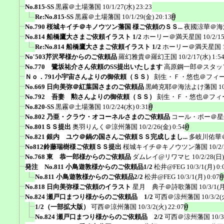
No.815-SS
黒霧＠土場藩国
10/1/27(水) 23:23
Re:No.815-SS
黒霧＠土場藩国
10/1/29(金) 20:13
No.790 桜城キイチ＠キノウツン藩国 様ご依頼のＳＳ...
夜國涼華＠海
No.814 船橋鷹大さまご依頼イラスト 1/2
ホーリー＠満天星国
10/2/1
Re:No.814 船橋鷹大さまご依頼イラスト 1/2
ホーリー＠満天星国
No'503芹沢琴様からのご依頼品
羅幻雅貴＠羅幻王国
10/2/17(水) 1:5
No.770 鷺坂祐介さん依頼のSS提出いたします
高原鋼一郎＠スタッ
Ｎｏ．791小宇宙さんよりの御依頼（ＳＳ）
刻生・Ｆ・悠也＠フィ
No.669 日向美弥＠紅葉国さまのご依頼品
黒崎克耶＠海法よけ藩国
1
No.792 吾妻 勲さんよりの御依頼（ＳＳ）
刻生・Ｆ・悠也＠フィ
No.820-SS
黒霧＠土場藩国
10/2/24(水) 0:31
No.802 乃亜・クラウ・オコーネルさまのご依頼品
コール・ポー＠星
No.801ＳＳ提出
奥羽りんく＠涼州藩国
10/2/26(金) 0:54
No.821 銀内 ユウ＠鍋の国さんご依頼ＳＳ完成しまし...
多岐川佑華
No812鈴藤瑞樹様ご依頼ＳＳ提出
桜城キイチ＠キノウツン藩国
10/2
No.768 東 恭一郎様からのご依頼品
ダムレイ@リワマヒ
10/2/28(日)
発注 No.811 小鳥遊敦様からのご依頼品1/2
松井@FEG
10/3/1(月) 0:
No.811 小鳥遊敦様からのご依頼品2/2
松井@FEG
10/3/1(月) 0:07
No.818 日向美弥様ご依頼のイラスト
星月 典子＠詩歌藩国
10/3/1(月
No.824 瀬戸口まつり様からのご依頼品 1/2
可西＠涼州藩国
10/3/2(
1/2（一部拡大版）
可西＠涼州藩国
10/3/2(火) 22:07
No.824 瀬戸口まつり様からのご依頼品 2/2
可西＠涼州藩国
10/3