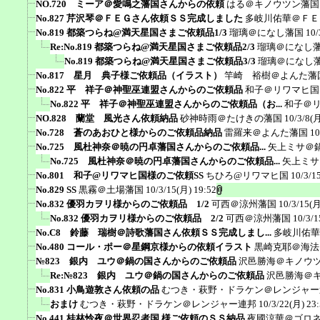
NO.720 ミーア＠愛鳴之藩国さんからの依頼
はる＠キノウツン藩国
No.827 芹沢琴＠ＦＥＧさん依頼ＳＳ完成しました
多岐川佑華＠ＦＥ
No.819 都築つらね@満天星国さまご依頼品1/3
瑠璃＠になし藩国
10/
Re:No.819 都築つらね@満天星国さまご依頼品2/3
瑠璃＠になし
No.819 都築つらね@満天星国さまご依頼品3/3
瑠璃＠になし
No.817 星月 典子様ご依頼品（イラスト）
竿崎 裕樹＠よんた藩
No.822 平 祥子＠神聖巫連盟さんからのご依頼品
和子＠リワマヒ国
No.822 平 祥子＠神聖巫連盟さんからのご依頼品（お...
和子＠
NO.828 蘭堂 風光さん依頼納品
砂神時雨＠たけきの藩国
10/3/8(月
No.728 蒼のあおひと様からのご依頼品納品
雷羅来＠よんた藩国
10
No.725 風杜神奈＠暁の円卓藩国さんからのご依頼品...
矢上ミサ＠
No.725 風杜神奈＠暁の円卓藩国さんからのご依頼品...
矢上ミサ
No.801 和子@リワマヒ国様のご依頼SS
ちひろ@リワマヒ国
10/3/1
No.829 SS
黒霧＠土場藩国
10/3/15(月) 19:52
No.832 優羽カヲリ様からのご依頼品 1/2
可西＠涼州藩国
10/3/15(月
No.832 優羽カヲリ様からのご依頼品 2/2
可西＠涼州藩国
10/3/1
No.C8 鈴藤 瑞樹＠詩歌藩国さん依頼ＳＳ完成しまし...
多岐川佑華
No.480 コール・ポー＠星鋼京様からの依頼イラスト
黒崎克耶＠海法
№823 銀内 ユウ＠鍋の国さんからのご依頼品
沢邑勝海＠キノウ
Re:№823 銀内 ユウ＠鍋の国さんからのご依頼品
沢邑勝海＠
No.831 小鳥遊敦さん依頼の品
むつき・萩野・ドラケン＠レンジャー
おまけ
むつき・萩野・ドラケン＠レンジャー連邦
10/3/22(月) 23
No,441 桂林怜夜＠世界忍者国 様ご依頼のＳＳ納品
夜國涼華＠ゴロ