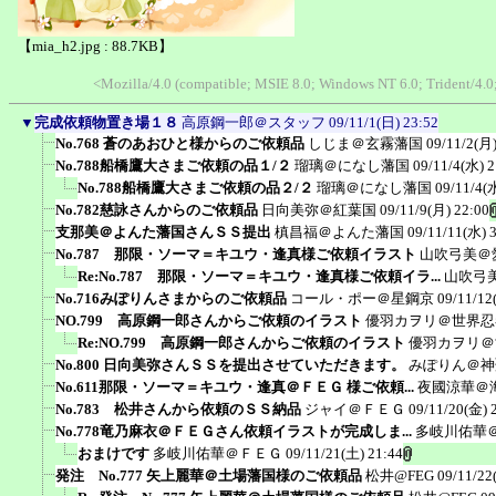
【mia_h2.jpg : 88.7KB】
<Mozilla/4.0 (compatible; MSIE 8.0; Windows NT 6.0; Trident/4
▼
完成依頼物置き場１８
高原鋼一郎＠スタッフ
09/11/1(日) 23:52
No.768 蒼のあおひと様からのご依頼品
しじま＠玄霧藩国
09/11/2(月)
No.788船橋鷹大さまご依頼の品１/２
瑠璃＠になし藩国
09/11/4(水) 2
No.788船橋鷹大さまご依頼の品２/２
瑠璃＠になし藩国
09/11/4(
No.782慈詠さんからのご依頼品
日向美弥＠紅葉国
09/11/9(月) 22:00
支那美＠よんた藩国さんＳＳ提出
槙昌福＠よんた藩国
09/11/11(水) 
No.787 那限・ソーマ＝キユウ・逢真様ご依頼イラスト
山吹弓美＠
Re:No.787 那限・ソーマ＝キユウ・逢真様ご依頼イラ...
山吹弓
No.716みぽりんさまからのご依頼品
コール・ポー＠星鋼京
09/11/12
NO.799 高原鋼一郎さんからご依頼のイラスト
優羽カヲリ＠世界忍
Re:NO.799 高原鋼一郎さんからご依頼のイラスト
優羽カヲリ＠
No.800 日向美弥さんＳＳを提出させていただきます。
みぽりん＠神
No.611那限・ソーマ＝キユウ・逢真＠ＦＥＧ 様ご依頼...
夜國涼華＠
No.783 松井さんから依頼のＳＳ納品
ジャイ＠ＦＥＧ
09/11/20(金) 
No.778竜乃麻衣＠ＦＥＧさん依頼イラストが完成しま...
多岐川佑華
おまけです
多岐川佑華＠ＦＥＧ
09/11/21(土) 21:44
発注 No.777 矢上麗華＠土場藩国様のご依頼品
松井@FEG
09/11/22