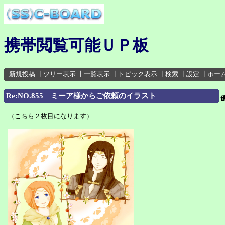
携帯閲覧可能ＵＰ板
新規投稿
┃
ツリー表示
┃
一覧表示
┃
トピック表示
┃
検索
┃
設定
┃
ホー
Re:NO.855 ミーア様からご依頼のイラスト
（こちら２枚目になります）