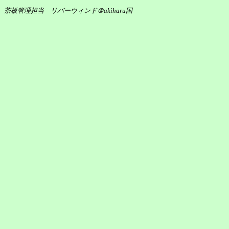
茶板管理担当 リバーウィンド＠akiharu国