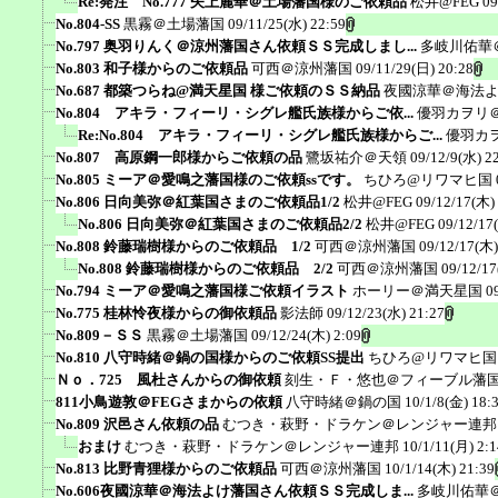
Re:発注 No.777 矢上麗華＠土場藩国様のご依頼品
松井@FEG
09
No.804-SS
黒霧＠土場藩国
09/11/25(水) 22:59
No.797 奥羽りんく＠涼州藩国さん依頼ＳＳ完成しまし...
多岐川佑華
No.803 和子様からのご依頼品
可西＠涼州藩国
09/11/29(日) 20:28
No.687 都築つらね@満天星国 様ご依頼のＳＳ納品
夜國涼華＠海法
No.804 アキラ・フィーリ・シグレ艦氏族様からご依...
優羽カヲリ
Re:No.804 アキラ・フィーリ・シグレ艦氏族様からご...
優羽カ
No.807 高原鋼一郎様からご依頼の品
鷺坂祐介＠天領
09/12/9(水) 2
No.805 ミーア＠愛鳴之藩国様のご依頼ssです。
ちひろ@リワマヒ国
No.806 日向美弥＠紅葉国さまのご依頼品1/2
松井@FEG
09/12/17(木)
No.806 日向美弥＠紅葉国さまのご依頼品2/2
松井@FEG
09/12/17
No.808 鈴藤瑞樹様からのご依頼品 1/2
可西＠涼州藩国
09/12/17(木)
No.808 鈴藤瑞樹様からのご依頼品 2/2
可西＠涼州藩国
09/12/17
No.794 ミーア＠愛鳴之藩国様ご依頼イラスト
ホーリー＠満天星国
0
No.775 桂林怜夜様からの御依頼品
影法師
09/12/23(水) 21:27
No.809－ＳＳ
黒霧＠土場藩国
09/12/24(木) 2:09
No.810 八守時緒＠鍋の国様からのご依頼SS提出
ちひろ@リワマヒ国
Ｎｏ．725 風杜さんからの御依頼
刻生・Ｆ・悠也＠フィーブル藩
811小鳥遊敦＠FEGさまからの依頼
八守時緒＠鍋の国
10/1/8(金) 18:
No.809 沢邑さん依頼の品
むつき・萩野・ドラケン＠レンジャー連邦
おまけ
むつき・萩野・ドラケン＠レンジャー連邦
10/1/11(月) 2:1
No.813 比野青狸様からのご依頼品
可西＠涼州藩国
10/1/14(木) 21:39
No.606夜國涼華＠海法よけ藩国さん依頼ＳＳ完成しま...
多岐川佑華