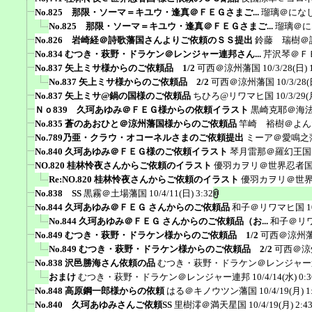
No.825 那限・ソーマ＝キユウ・逢真＠ＦＥＧさまご...
瑠璃＠にな
No.825 那限・ソーマ＝キユウ・逢真＠ＦＥＧさまご...
瑠璃＠に
No.826 岩崎経＠詩歌藩国さんよりご依頼のＳＳ提出
鈴藤 瑞樹＠
No.834 むつき・萩野・ドラケン＠レンジャー連邦さん...
芹沢琴＠Ｆ
No.837 矢上ミサ様からのご依頼品 1/2
可西＠涼州藩国
10/3/28(日) 
No.837 矢上ミサ様からのご依頼品 2/2
可西＠涼州藩国
10/3/28(
No.837 矢上ミサ@鍋の国様のご依頼品
ちひろ@リワマヒ国
10/3/29(
Ｎｏ839 久珂あゆみ＠ＦＥＧ様からの依頼イラスト
黒崎克耶＠海
No.835 蒼のあおひと＠涼州藩国様からのご依頼品
竿崎 裕樹＠よん
No.789乃亜・クラウ・オコーネルさまのご依頼提出
ミーア＠愛鳴之
No.840 久珂あゆみ＠ＦＥＧ様のご依頼イラスト
琴月雷那＠羅幻王国
NO.820 桂林怜夜さんからご依頼のイラスト
優羽カヲリ＠世界忍者
Re:NO.820 桂林怜夜さんからご依頼のイラスト
優羽カヲリ＠世
No.838 SS
黒霧＠土場藩国
10/4/11(日) 3:32
No.844 久珂あゆみ＠ＦＥＧ さんからのご依頼品
和子＠リワマヒ国
1
No.844 久珂あゆみ＠ＦＥＧ さんからのご依頼品（お...
和子＠リ
No.849 むつき・萩野・ドラケン様からのご依頼品 1/2
可西＠涼州
No.849 むつき・萩野・ドラケン様からのご依頼品 2/2
可西＠涼
No.838 沢邑勝海さん依頼の品
むつき・萩野・ドラケン＠レンジャー
おまけ
むつき・萩野・ドラケン＠レンジャー連邦
10/4/14(水) 0:3
No.848 高原鋼一郎様からの依頼
はる＠キノウツン藩国
10/4/19(月) 1
No.840 久珂あゆみさんご依頼SS
里樹澪＠満天星国
10/4/19(月) 2:4