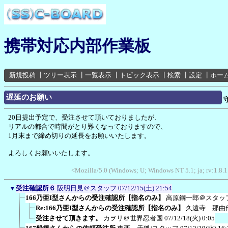
携帯対応内部作業板
新規投稿
┃
ツリー表示
┃
一覧表示
┃
トピック表示
┃
検索
┃
設定
┃
ホー
遅延のお願い
20日提出予定で、受注させて頂いておりましたが、
リアルの都合で時間がとり難くなっておりますので、
1月末まで締め切りの延長をお願いいたします。
よろしくお願いいたします。
<Mozilla/5.0 (Windows; U; Windows NT 5.1; ja; rv:1.8.
▼
受注確認所６
阪明日見＠スタッフ
07/12/15(土) 21:54
166乃亜I型さんからの受注確認所【指名のみ】
高原鋼一郎＠スタッ
Re:166乃亜I型さんからの受注確認所【指名のみ】
久遠寺 那由
受注させて頂きます。
カヲリ＠世界忍者国
07/12/18(火) 0:05