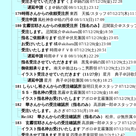
受注させていただきます
くま＠鍋の国
07/12/28(金) 22:28
遅延申請
くま＠鍋の国
08/1/12(土) 23:12
179時雨さんからの依頼受注所
東西 天狐/スタッフ
07/12/27(木) 11:
受注申請
風杜神奈＠暁の円卓
08/1/13(日) 17:09
180 玄霧弦耶さんからの依頼受注所【指名のみ】
忌闇装介＠スタッ
受注します。
忌闇装介＠akiharu国
07/12/28(金) 8:59
指名ご依頼承ります
伯牙＠伏見藩国
07/12/28(金) 23:05
お受けいたします
橘＠akiharu国
07/12/28(金) 23:08
受注いたします
時雨＠ＦＶＢ
07/12/29(土) 20:51
遅延申請
時雨＠ＦＶＢ
08/1/10(木) 22:29
指名受注させていただきます
鍋 黒兎＠鍋の国
07/12/29(土) 23:
御依頼承ります。
南天＠後ほねっこ男爵領
07/12/29(土) 23:20
イラスト受注させていただきます（11/27分）
星月 典子＠詩歌
遅延申請
星月 典子＠詩歌藩国
08/1/9(水) 18:25
181 しらいし裕さんからの受注確認所
阪明日見＠スタッフ
07/12/28
ＳＳ・指名枠の受注
黒霧＠玄霧藩国
07/12/28(金) 18:40
イラスト指名枠お受けいたします
アポロ＠玄霧藩国
07/12/29(土)
182 華さんからの受注確認所（指名のみ）
高原鋼一郎＠スタッフ
0
受注いたします。
あさぎ
07/12/31(月) 19:46
Re:182 華さんからの受注確認所（指名のみ）
松井。@無所属
0
183 玄霧弦耶さんからの受注確認所
高原鋼一郎＠スタッフ
07/12/2
イラスト指名枠お受けいたします
アポロ＠玄霧藩国
07/12/31(月)
受注させて頂きます
悪童屋 四季＠悪童同盟
08/2/2(土) 2:42