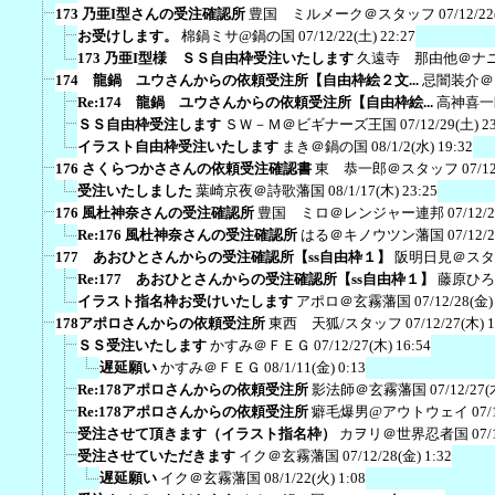
173 乃亜I型さんの受注確認所
豊国 ミルメーク＠スタッフ
07/12/22
お受けします。
棉鍋ミサ@鍋の国
07/12/22(土) 22:27
173 乃亜I型様 ＳＳ自由枠受注いたします
久遠寺 那由他＠ナ
174 龍鍋 ユウさんからの依頼受注所【自由枠絵２文...
忌闇装介＠
Re:174 龍鍋 ユウさんからの依頼受注所【自由枠絵...
高神喜一
ＳＳ自由枠受注します
ＳＷ－Ｍ＠ビギナーズ王国
07/12/29(土) 2
イラスト自由枠受注いたします
まき＠鍋の国
08/1/2(水) 19:32
176 さくらつかささんの依頼受注確認書
東 恭一郎＠スタッフ
07/1
受注いたしました
葉崎京夜＠詩歌藩国
08/1/17(木) 23:25
176 風杜神奈さんの受注確認所
豊国 ミロ＠レンジャー連邦
07/12/
Re:176 風杜神奈さんの受注確認所
はる＠キノウツン藩国
07/12/
177 あおひとさんからの受注確認所【ss自由枠１】
阪明日見＠スタ
Re:177 あおひとさんからの受注確認所【ss自由枠１】
藤原ひろ
イラスト指名枠お受けいたします
アポロ＠玄霧藩国
07/12/28(金)
178アポロさんからの依頼受注所
東西 天狐/スタッフ
07/12/27(木) 
ＳＳ受注いたします
かすみ＠ＦＥＧ
07/12/27(木) 16:54
遅延願い
かすみ＠ＦＥＧ
08/1/11(金) 0:13
Re:178アポロさんからの依頼受注所
影法師＠玄霧藩国
07/12/27(
Re:178アポロさんからの依頼受注所
癖毛爆男@アウトウェイ
07/
受注させて頂きます（イラスト指名枠）
カヲリ＠世界忍者国
07/
受注させていただきます
イク＠玄霧藩国
07/12/28(金) 1:32
遅延願い
イク＠玄霧藩国
08/1/22(火) 1:08