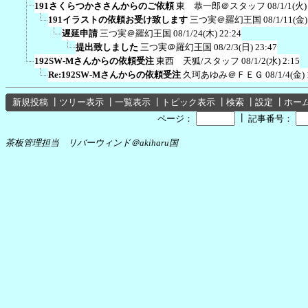
191さくらつかささんからのご依頼
東 恭一郎＠スタッフ
08/1/1(火)
191イラストの依頼お受け致します
三つ実＠羅幻王国
08/1/11(金)
遅延申請
三つ実＠羅幻王国
08/1/24(木) 22:24
提出致しました
三つ実＠羅幻王国
08/2/3(日) 23:47
192SW-Mさんからの依頼受注
東西 天狐/スタッフ
08/1/2(水) 2:15
Re:192SW-Mさんからの依頼受注
久珂あゆみ＠ＦＥＧ
08/1/4(金) 
新規投稿
┃
ツリー表示
┃
一覧表示
┃
トピック表示
┃
検索
┃
設定
┃
ホー
┃
ページ：
記事番号：
茶板管理担当 リバーウィンド＠akiharu国