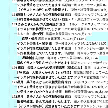
167船橋さんからの依頼受注所
東西 天狐/スタッフ
07/12/19(水) 16:
SS指名受注させていただきます
高原鋼一郎＠キノウツン藩国
07/
【イラスト自由枠】の受注希望です。
花陵＠詩歌藩国
08/1/1(火)
168萩野むつきさんからの依頼受注所
東西 天狐/スタッフ
07/12/19
SS指名枠を受注させてください
刻生・Ｆ・悠也＠フィーブル藩
169 きみこさんからの受注確認所
豊国 ミルメーク＠スタッフ
07/1
イラスト指名枠受注いたします
アポロ＠玄霧藩国
07/12/20(木) 1
ＳＳ・自由枠の受注
黒霧＠玄霧藩国
07/12/24(月) 1:43
追記・備考
黒霧＠玄霧藩国
07/12/24(月) 13:42
イラスト全指名へ変更
東 恭一郎＠スタッフ
07/12/25(火) 14:55
イラスト指名依頼受注いたします
豊国 ミロ＠レンジャー連邦
0
SS指名受注させていただきます。
高原鋼一郎＠キノウツン藩国
0
遅延申請
高原鋼一郎＠キノウツン藩国
08/2/1(金) 15:42
指名イラスト受注させていただきます
舞花＠レンジャー連邦
08/
170 東西 天狐さんからの受注確認所【指名のみ】
豊国 ミルメー
170 東西 天狐さんからの【ｓｓ指名】
猫屋敷兄猫＠ナニワーム
イラスト指名枠受注させていただきます
アポロ＠玄霧藩国
07/12
171星月 典子さんからの依頼受注所
東西 天狐/スタッフ
07/12/21
イラスト受注させて頂きます
駒地真子＠詩歌藩国
07/12/21(金) 2
SS受注させていただきます
鈴藤 瑞樹＠詩歌藩国
08/1/16(水) 20
172星月 典子さんからの依頼受注所
東西 天狐/スタッフ
07/12/21
指名枠受注、喜んでお受けいたします。
伯牙＠伏見藩国
07/12/2
【イラスト指名枠】受注させていただきます
サク＠レンジャー