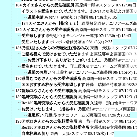
184 カイエさんからの受注確認所
高原鋼一郎＠スタッフ
07/12/30(日)
イラストを受注させていただきます。
あおひと＠海法よけ藩国
0
遅延申請
あおひと＠海法よけ藩国
08/1/19(土) 0:35
184 カイエさんから【指名ｓｓ】
猫屋敷兄猫＠ナニワアームズ商
185 カイエさんからの受注確認所
高原鋼一郎＠スタッフ
07/12/30(日)
受注致します
萩野むつき＠レンジャー連邦
07/12/30(日) 15:43
受注いたします
ポレポレ@伏見藩国
08/1/2(水) 2:25
186乃亜I型さんからの依頼受注(指名のみ)
東西 天狐/スタッフ
07/1
ご指名喜んで受けさせていただきます
玄霧弦耶＠玄霧藩国
07/12
お受け下さり、ありがとうございました。
乃亜I型＠ナニワ
受注させていただきます。
守上藤丸＠ナニワアームズ商藩国
07/
遅延のお願い
守上藤丸＠ナニワアームズ商藩国
08/1/15(火) 1
186萩野むつきさんからの受注確認所
高原鋼一郎＠スタッフ
07/12/3
ＳＳおすすめ枠から受注希望します
鈴藤 瑞樹＠詩歌藩国
08/2/
187龍鍋ユウさんからの受注確認所
高原鋼一郎＠スタッフ
07/12/31(
189黒崎克哉さんからの受注確認所
高原鋼一郎＠スタッフ
07/12/31(
Re:189黒崎克哉さんからの受注確認所
久遠寺 那由他＠ナニワ
お受けいたします。（指名枠）
乃亜I型＠ナニワアームズ商藩国
遅延願い
乃亜I型＠ナニワアームズ商藩国
08/1/29(火) 0:32
190アポロさんからのご依頼受注所
東 恭一郎＠スタッフ
08/1/1(火)
Re:190アポロさんからのご依頼受注所
玄霧弦耶＠玄霧藩国
08/1/
自由枠締め切り
東西 天狐/スタッフ
08/1/2(水) 1:47