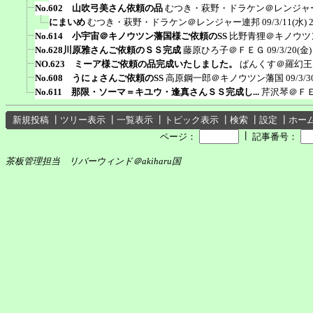
No.602 山吹弓美さん依頼の品
むつき・萩野・ドラケン＠レンジャ
にまいめ
むつき・萩野・ドラケン＠レンジャー連邦
09/3/11(水) 
No.614 小宇宙＠キノウツン藩国様ご依頼のSS
比野青狸＠キノウツ
No.628川原雅さんご依頼のＳＳ完成
藤原ひろ子＠ＦＥＧ
09/3/20(金)
NO.623 ミーア様ご依頼の品完成いたしました。
ぱんくす＠羅幻王
No.608 うにょさんご依頼のSS
高原鋼一郎＠キノウツン藩国
09/3/3
No.611 那限・ソーマ＝キユウ・逢真さんＳＳ完成し...
芹沢琴＠Ｆ
新規投稿
┃
ツリー表示
┃
一覧表示
┃
トピック表示
┃
検索
┃
設定
┃
ホー
┃
ページ：
記事番号：
茶板管理担当 リバーウィンド＠akiharu国