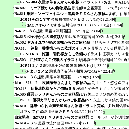
Re:No.484 夜國涼華さんからの依頼（イラスト3（おま...
月光ほ
No.607 ミーア様からの御依頼品
影法師＠玄霧藩国
09/2/8(日) 21:23
No.611 那限・ソーマ＝キユウ・逢真＠ＦＥＧさん依頼...
多岐川佑華
おまけその１です
多岐川佑華＠ＦＥＧ
09/2/13(金) 21:49
:おまけその２です
多岐川佑華＠ＦＥＧ
09/2/13(金) 21:49
No612－ＳＳ提出
黒霧＠涼州藩国
09/2/13(金) 23:04
No.615 和子様からの御依頼品
影法師＠玄霧藩国
09/2/15(日) 3:34
No.562 ヤガミユマ@鍋の国様からのご依頼品
ちひろ@リワマヒ国
09
NO.613 鈴藤 瑞樹様からご依頼のイラスト
優羽カヲリ＠世界忍者
Re:NO.613 鈴藤 瑞樹様からご依頼のイラスト
優羽カヲリ＠世
No.503 芹沢琴さんご依頼のイラスト
駒地真子＠詩歌藩国
09/2/16(
おまけ１／２
駒地真子＠詩歌藩国
09/2/16(月) 22:44
おまけ２／２
駒地真子＠詩歌藩国
09/2/16(月) 22:45
No.616－ＳＳ提出
黒霧＠涼州藩国
09/2/18(水) 0:59
Ｎｏ．606 2. 夜國涼華さんよりご依頼の品
刻生・Ｆ・悠也＠フィ
NO.613 鈴藤瑞樹様からご依頼ＳＳ
桜城キイチ＠キノウツン藩国
0
No.585 優羽カヲリさんからのご依頼品(1/2)
矢上ミサ＠鍋の国
09/2/2
No.585 優羽カヲリさんからのご依頼品(2/2)
矢上ミサ＠鍋の国
09
No.610 都築つらね＠満天星国さん依頼イラスト完成...
多岐川佑華
オマケです
多岐川佑華＠ＦＥＧ
09/2/22(日) 20:52
自立発注 寂水＠ＦＶＢさまからのご依頼品
コール･ポー＠芥辺境
No.619－ＳＳ
黒霧＠涼州藩国
09/2/25(水) 21:08
No.621 ポレポレ・キブルゥ＠星鋼京さんからのご依頼...
ヴァンダナ