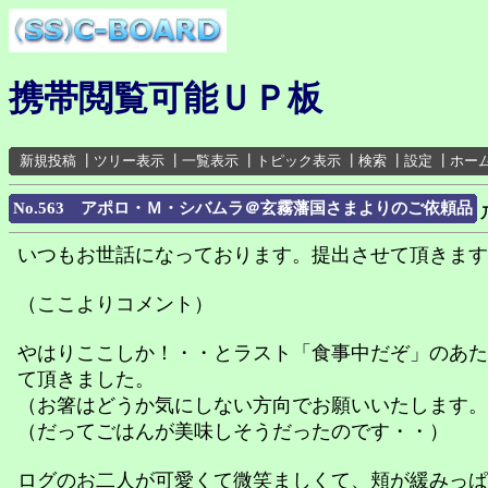
携帯閲覧可能ＵＰ板
新規投稿
┃
ツリー表示
┃
一覧表示
┃
トピック表示
┃
検索
┃
設定
┃
ホー
No.563 アポロ・Ｍ・シバムラ＠玄霧藩国さまよりのご依頼品
いつもお世話になっております。提出させて頂きます
（ここよりコメント）
やはりここしか！・・とラスト「食事中だぞ」のあた
て頂きました。
（お箸はどうか気にしない方向でお願いいたします。
（だってごはんが美味しそうだったのです・・）
ログのお二人が可愛くて微笑ましくて、頬が緩みっぱ