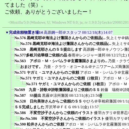
てました（笑）。
ご依頼、ありがとうございましたー！
<Mozilla/5.0 (Windows; U; Windows NT 6.0; ja; rv:1.9.0.5) Gecko/20081201
▼
完成依頼物置き場14
高原鋼一郎＠スタッフ
08/12/18(木) 14:07
No.576 黒崎克耶＠海法よけ藩国さんからのご依頼品(...
矢上ミサ＠鍋
No.576 黒崎克耶＠海法よけ藩国さんからのご依頼品(...
矢上ミサ
No.520 黒崎克耶さんのＳＳ提出します
高原鋼一郎＠キノウツン藩
No.577多岐川佑華様ご依頼の品
春雨＠レンジャー連邦
08/12/27(土) 
No.563 アポロ・Ｍ・シバムラ＠玄霧藩国さまよりの...
乃亜・クラ
おまけです。
乃亜・クラウ・オコーネル＠ナニワアームズ商藩
No.571 ヤガミ・ユマさんからのご依頼
アポロ・Ｍ・シバムラ＠玄霧
No.571 ヤガミ・ユマさんからのご依頼（2枚目）
アポロ・Ｍ・シ
No.571 ヤガミ・ユマさんからのご依頼（3枚目）
アポロ・Ｍ
No569 九音・詩歌＠詩歌藩国様よりご依頼のＳＳ
鈴藤 瑞樹＠詩
No.587 SS提出
黒霧＠涼州藩国
08/12/31(水) 23:56
No.528 日向美弥さんからご依頼のＳＳ
やひろ＠宰相府藩国
09/1/1
ＳＳ完成しました
芹沢琴＠ＦＥＧ
09/1/2(金) 13:57
No.586 不変空沙子さんからご依頼のイラスト
優羽カヲリ＠世界忍
Re:No.586 不変空沙子さんからご依頼のイラスト
優羽カヲリ＠
No.590 松井さんからのご依頼
アポロ・Ｍ・シバムラ＠玄霧藩国
09/