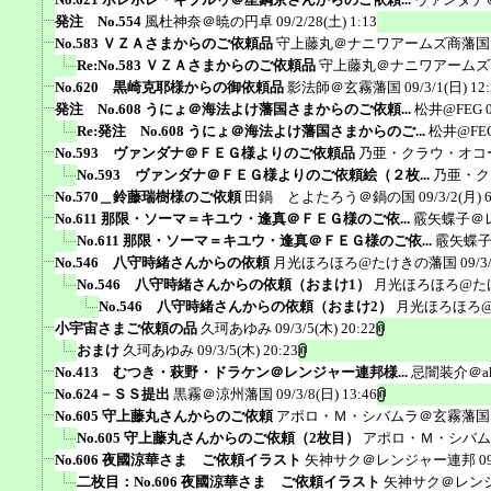
発注 No.554
風杜神奈＠暁の円卓
09/2/28(土) 1:13
No.583 ＶＺＡさまからのご依頼品
守上藤丸＠ナニワアームズ商藩国
Re:No.583 ＶＺＡさまからのご依頼品
守上藤丸＠ナニワアームズ
No.620 黒崎克耶様からの御依頼品
影法師＠玄霧藩国
09/3/1(日) 12
発注 No.608 うにょ＠海法よけ藩国さまからのご依頼...
松井@FEG
Re:発注 No.608 うにょ＠海法よけ藩国さまからのご...
松井@FE
No.593 ヴァンダナ＠ＦＥＧ様よりのご依頼品
乃亜・クラウ・オコ
No.593 ヴァンダナ＠ＦＥＧ様よりのご依頼絵（２枚...
乃亜・ク
No.570＿鈴藤瑞樹様のご依頼
田鍋 とよたろう＠鍋の国
09/3/2(月) 
No.611 那限・ソーマ＝キユウ・逢真＠ＦＥＧ様のご依...
霰矢蝶子＠
No.611 那限・ソーマ＝キユウ・逢真＠ＦＥＧ様のご依...
霰矢蝶
No.546 八守時緒さんからの依頼
月光ほろほろ@たけきの藩国
09/3
No.546 八守時緒さんからの依頼（おまけ1）
月光ほろほろ@た
No.546 八守時緒さんからの依頼（おまけ2）
月光ほろほろ
小宇宙さまご依頼の品
久珂あゆみ
09/3/5(木) 20:22
おまけ
久珂あゆみ
09/3/5(木) 20:23
No.413 むつき・萩野・ドラケン＠レンジャー連邦様...
忌闇装介＠ak
No.624－ＳＳ提出
黒霧＠涼州藩国
09/3/8(日) 13:46
No.605 守上藤丸さんからのご依頼
アポロ・Ｍ・シバムラ＠玄霧藩国
No.605 守上藤丸さんからのご依頼（2枚目）
アポロ・Ｍ・シバム
No.606 夜國涼華さま ご依頼イラスト
矢神サク＠レンジャー連邦
0
二枚目：No.606 夜國涼華さま ご依頼イラスト
矢神サク＠レン