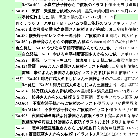
Re:No.603 不変空沙子様からご依頼のイラスト
優羽カヲリ＠世
No.591 東西 天狐様ご依頼のSS
鍋 黒兎＠鍋の国
09/1/19(月) 23:
添付忘れました
鍋 黒兎＠鍋の国
09/1/19(月) 23:21
Ｎｏ．５６３ アポロ・Ｍ・シバムラ様ご依頼のＳＳ
アキラ・フィ
No.602 山吹弓美＠愛鳴之藩国さん依頼ＳＳが完成しま...
多岐川佑華
No.589 霰矢蝶子＠レンジャー連邦様 ご依頼のＳＳ
緋乃江戌人＠る
No.560 西條華音さんからの御依頼品
橘＠akiharu国
09/1/24(土) 18:38
自立発注 No.13 やひろ＠宰相府藩国さんからのご依...
アポロ・Ｍ
自立発注 No.13 やひろ＠宰相府藩国さんからのご依...
アポロ・
No.592 那限・ソーマ＝キユウ・逢真＠ＦＥＧ 様ご依...
夜國涼華＠
No.424雷羅 来＠よんた藩国さん依頼イラスト完成し...
多岐川佑華
雷羅 来＠よんた藩国さん依頼イラストおまけ
多岐川佑華＠Ｆ
発注 No.596 緋乃江戌人＠るしにゃん王国様よりのご...
松井@FEG
Re:発注 No.596 緋乃江戌人＠るしにゃん王国様より...
松井@FE
No.594 緋乃江戌人さん御依頼のSS
里樹澪＠満天星国
09/2/2(月) 2:
No.590 松井さんからのご依頼ＳＳ
高原鋼一郎＠キノウツン藩国
09
NO.604 不変空沙子様からご依頼のイラスト
優羽カヲリ＠世界忍者
Re:NO.604 不変空沙子様からご依頼のイラスト
優羽カヲリ＠世
No.606 夜國涼華＠海法よけ藩国さん依頼イラスト完...
多岐川佑華
夜國涼華＠海法よけ藩国さん依頼イラストおまけ
多岐川佑華＠
No.588 雹＠神聖巫連盟さんからご依頼品
日向美弥＠紅葉国
09/2/7
No.484 夜國涼華さんからの依頼（イラスト3
月光ほろほろ@たけき