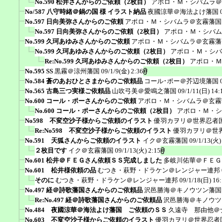
No.590 松井さんからのご依頼（2枚目）
アポロ・Ｍ・シバムラ＠
No/587 八守時緒＠鍋の国 様 イラスト納品
夜國涼華＠海法よけ藩国
No.597 日向美弥さんからのご依頼
アポロ・Ｍ・シバムラ＠玄霧藩国
No.597 日向美弥さんからのご依頼（2枚目）
アポロ・Ｍ・シバム
No.599 久珂あゆみさんからのご依頼
アポロ・Ｍ・シバムラ＠玄霧藩
No.599 久珂あゆみさんからのご依頼（2枚目）
アポロ・Ｍ・シバ
Re:No.599 久珂あゆみさんからのご依頼（2枚目）
アポロ・Ｍ
No.595 SS
黒霧＠涼州藩国
09/1/9(金) 2:36
No.584 蒼のあおひとさまからのご依頼品
コール･ポー＠芥辺境藩国
No.565 古島三つ実様ご依頼品
山吹弓美＠愛鳴之藩国
09/1/11(日) 14:
No.600 コール・ポーさんからのご依頼
アポロ・Ｍ・シバムラ＠玄霧
No.600 コール・ポーさんからのご依頼（2枚目）
アポロ・Ｍ・シ
No598 不変空沙子様からご依頼のイラスト
優羽カヲリ＠世界忍者
Re:No598 不変空沙子様からご依頼のイラスト
優羽カヲリ＠世
No.591 天狐さんからご依頼のイラスト
イク＠玄霧藩国
09/1/13(火)
２枚目です
イク＠玄霧藩国
09/1/13(火) 2:15
No.601 松井＠ＦＥＧさん依頼ＳＳ完成しました
多岐川佑華＠ＦＥＧ
No.601 松井様依頼の品
むつき・萩野・ドラケン＠レンジャー連邦
そのに
むつき・萩野・ドラケン＠レンジャー連邦
09/1/18(日) 16
No.497 経＠詩歌藩国さんからのご依頼品
沢邑勝海＠キノウツン藩国
Re:No.497 経＠詩歌藩国さんからのご依頼品
沢邑勝海＠キノウツ
No.484 夜國涼華＠海法よけ藩国 ご依頼のＳＳ
久遠寺 那由他＠
No.603 不変空沙子様からご依頼のイラスト
優羽カヲリ＠世界忍者