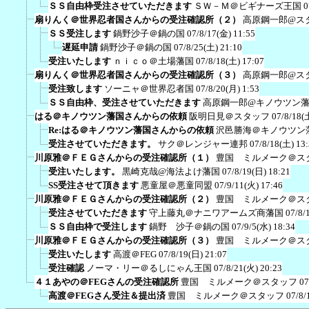
ＳＳ自由枠受注させていただきます
ＳＷ－Ｍ＠ビギナーズ王国
0
扇りんく＠世界忍者国さんからの受注確認所（２）
高原鋼一郎@ス
ＳＳ受注します
鍋野沙子＠鍋の国
07/8/17(金) 11:55
遅延申請
鍋野沙子＠鍋の国
07/8/25(土) 21:10
受注いたします
ｎｉｃｏ＠土場藩国
07/8/18(土) 17:07
扇りんく＠世界忍者国さんからの受注確認所（３）
高原鋼一郎@ス
受注致します
ソーニャ＠世界忍者国
07/8/20(月) 1:53
ＳＳ自由枠、受注させていただきます
高原鋼一郎@キノウツン
はる＠キノウツン藩国さんからの依頼
阪明日見＠スタッフ
07/8/18(
Re:はる＠キノウツン藩国さんからの依頼
沢邑勝海＠キノウツン
受注させていただきます。
サク＠レンジャー連邦
07/8/18(土) 13
川原雅＠ＦＥＧさんからの受注確認所（１）
豊国 ミルメーク＠ス
受注いたします。
黒崎克哉@海法よけ藩国
07/8/19(日) 18:21
SS受注させて頂きます
悪童屋＠悪童同盟
07/9/11(火) 17:46
川原雅＠ＦＥＧさんからの受注確認所（２）
豊国 ミルメーク＠ス
受注させていただきます
守上藤丸＠ナニワアームズ商藩国
07/8/
ＳＳ自由枠で受注します
鍋野 沙子＠鍋の国
07/9/5(水) 18:34
川原雅＠ＦＥＧさんからの受注確認所（３）
豊国 ミルメーク＠ス
受注いたします
高渡＠FEG
07/8/19(日) 21:07
受注確認
ノーマ・リー＠るしにゃん王国
07/8/21(火) 20:23
４１あやの＠FEGさんの受注確認所
豊国 ミルメーク＠スタッフ
07
高渡＠FEGさん受注＆提出済
豊国 ミルメーク＠スタッフ
07/8/