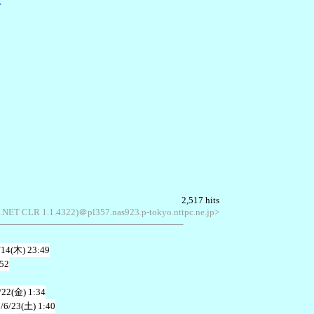
=
2,517 hits
 .NET CLR 1.1.4322)＠pl357.nas923.p-tokyo.nttpc.ne.jp>
/14(木) 23:49
:52
/22(金) 1:34
/6/23(土) 1:40