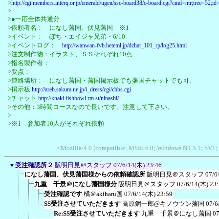
>
http://cgi.members.interq.or.jp/emerald/ugen/ssc-board38/c-board.cgi?cmd=ntr;tree=52;id
>
>●一応全体共通分
>依頼者名： になし藩国、伏見藩国 ※1
>イベント： ぽち・エイジャ兄弟・6/10
>イベントログ：
http://wanwan-fvb.heteml.jp/dchat_101_rp/log25.html
>注文制作物：イラスト、ＳＳそれぞれ10点
>指名製作者：
>要点：
>連絡場所： になし藩国・藩国掲示板でも藩国チャットでも可。
>掲示板
http://areb.sakura.ne.jp/i_dress/cgi/cbbs.cgi
>チャット
http://khaki.fishbowl.rm.st/ninashi/
>その他：3時間コースなので長いです。注意して下さい。
>
>※1 参加者10人がそれぞれ依頼
<Mozilla/4.0 (compatible; MSIE 6.0; Windows NT 5.1; SV1;
▼
受注確認所２
阪明日見＠スタッフ
07/6/14(木) 23:46
になし藩国、伏見藩国様からの依頼確認所
阪明日見＠スタッフ
07/6
九重 千景＠になし藩国様分
阪明日見＠スタッフ
07/6/14(木) 23
受注確認です
橘＠akiharu国
07/6/14(木) 23:59
SS受注させていただきます
高原鋼一郎@キノウツン藩国
07/6
Re:SS受注させていただきます
九重 千景＠になし藩国
07