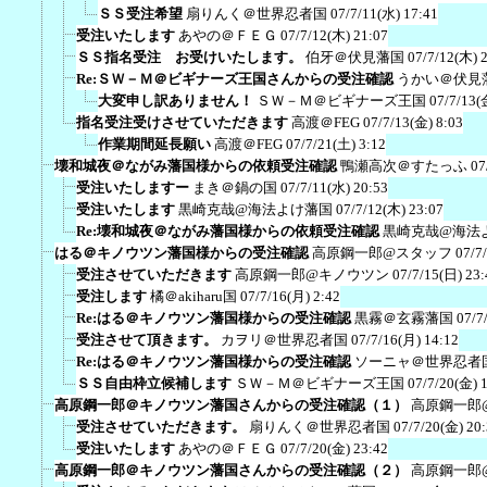
ＳＳ受注希望
扇りんく＠世界忍者国
07/7/11(水) 17:41
受注いたします
あやの＠ＦＥＧ
07/7/12(木) 21:07
ＳＳ指名受注 お受けいたします。
伯牙＠伏見藩国
07/7/12(木) 
Re:ＳＷ－Ｍ＠ビギナーズ王国さんからの受注確認
うかい＠伏見
大変申し訳ありません！
ＳＷ－Ｍ＠ビギナーズ王国
07/7/13(
指名受注受けさせていただきます
高渡＠FEG
07/7/13(金) 8:03
作業期間延長願い
高渡＠FEG
07/7/21(土) 3:12
壊和城夜＠ながみ藩国様からの依頼受注確認
鴨瀬高次＠すたっふ
07
受注いたしますー
まき＠鍋の国
07/7/11(水) 20:53
受注いたします
黒崎克哉@海法よけ藩国
07/7/12(木) 23:07
Re:壊和城夜＠ながみ藩国様からの依頼受注確認
黒崎克哉@海法
はる＠キノウツン藩国様からの受注確認
高原鋼一郎@スタッフ
07/7
受注させていただきます
高原鋼一郎@キノウツン
07/7/15(日) 23:
受注します
橘＠akiharu国
07/7/16(月) 2:42
Re:はる＠キノウツン藩国様からの受注確認
黒霧＠玄霧藩国
07/7
受注させて頂きます。
カヲリ＠世界忍者国
07/7/16(月) 14:12
Re:はる＠キノウツン藩国様からの受注確認
ソーニャ＠世界忍者
ＳＳ自由枠立候補します
ＳＷ－Ｍ＠ビギナーズ王国
07/7/20(金) 
高原鋼一郎＠キノウツン藩国さんからの受注確認（１）
高原鋼一郎
受注させていただきます。
扇りんく＠世界忍者国
07/7/20(金) 20
受注いたします
あやの＠ＦＥＧ
07/7/20(金) 23:42
高原鋼一郎＠キノウツン藩国さんからの受注確認（２）
高原鋼一郎