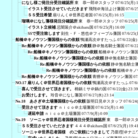
になし様ご発注分受注確認所
東 恭一郎＠スタッフ
07/6/25(月) 
イラスト受注させていただきます
飛翔＠海法よけ藩国
07/6/2
ＳＳ受注希望
扇りんく＠世界忍者国
07/6/25(月) 16:15
瑠璃＠になし藩様発注分確認所
東 恭一郎＠スタッフ
07/6/25(月
イラスト立候補
忌闇装介＠akiharu国
07/6/25(月) 16:09
SSで受注致します
刻生・Ｆ・悠也＠フィーブル藩国
07/6/25(
船橋＠キノウツン藩国様からの依頼
鴨瀬高次＠すたっふ
07/6/22(金)
Re:船橋＠キノウツン藩国様からの依頼
静＠無名騎士藩国
07/6/2
Re:船橋＠キノウツン藩国様からの依頼
船橋＠キノウツン藩
Re:船橋＠キノウツン藩国様からの依頼
静＠無名騎士藩国
Re:船橋＠キノウツン藩国様からの依頼
静＠無名騎士
Re:船橋＠キノウツン藩国様からの依頼
船橋＠キノ
Re:船橋＠キノウツン藩国様からの依頼
青狸＠キノウツン藩国
07
NO.17 扇りんく＠世界忍者国様からの依頼
鴨瀬高次＠すたっふ
07/6
喜んで受注させて頂きます。
棉鍋ミサ＠鍋の国
07/6/22(金) 23:39
お受けします。
玲音＠になし藩国
07/6/27(水) 23:14
No.18 あさぎ＠土場藩国様からの依頼
阪明日見＠スタッフ
07/6/24
受注させて頂きます
ｎｉｃｏ＠土場藩国
07/6/25(月) 1:46
遅延申請
ｎｉｃｏ＠土場藩国
07/7/9(月) 0:09
No.19 ソーニャ＠世界忍者国様発注分受注確認所
東 恭一郎＠ス
ＳＳ受注させていただきます
４４４＠akiharu国
07/6/25(月) 19:4
ソーニャ＠世界忍者国様 のご依頼につきまして
乃亜I型＠ナニ