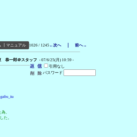
｜
ム
┃
マニュアル
1026 / 1245
←次へ
前へ→
東 恭一郎＠スタッフ
- 07/6/25(月) 10:59 -
引用なし
パスワード
gaibu_ita
た為、
ました。