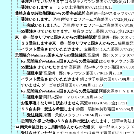
受注させていただきます
はる＠キノウツン藩国
07/7/20(金) 21:48
受注いたします
ｎｉｃｏ＠土場藩国
07/7/21(土) 0:15
葉崎京夜＠詩歌藩国様からの受注確認所
高原鋼一郎@スタッフ
07/7
受注いたします。
乃亜I型＠ナニワアームズ商藩国
07/7/23(月) 22
完成いたしました。
乃亜I型＠ナニワアームズ商藩国
07/8/19
SS受注させていただきます。
玲音＠になし藩国
07/7/25(水) 20:2
東 恭一郎＠リワマヒ国さんからの受注確認所
高原鋼一郎@スタッ
ＳＳ受注します＠東 恭一郎＠リワマヒ国さんからの...
猫屋敷兄
イラスト受注させていただきます。
支那実@よんた藩国
07/7/29
忌闇装介@akiharu国さんからの受注確認
高原鋼一郎@スタッフ
07/
Re:忌闇装介@akiharu国さんからの受注確認
はる＠キノウツン藩
SS受注させていただきます
高原鋼一郎@キノウツン藩国
07/7/30
遅延申請
高原鋼一郎@キノウツン藩国
07/8/13(月) 3:10
イラスト受注させていただきます
鍋ヒサ子＠鍋の国
07/7/30(月) 
すいません
ダーゴ＠伏見藩国
07/7/30(月) 23:23
Re:忌闇装介@akiharu国さんからの受注確認
阿部火深＠ＦＶＢ
0
遅延申請
阿部火深＠ＦＶＢ
07/8/13(月) 4:52
お返事遅くなり申し訳ありません
高渡＠FEG
07/8/3(金) 17:51
ＳＳ自由枠 受注を希望します
鈴藤 瑞樹＠詩歌藩国
07/9/24(月
受注確認
東西 天狐/スタッフ
07/9/24(月) 23:49
忌闇装介 様ご依頼のＳＳ自由枠の受注いたします。
涼華＠海法
34 南天＠後ほねっこ男爵領さんからの依頼
東 恭一郎＠スタッフ
0
受注させていただきます
つきやままつり＠ヲチ藩国
07/8/11(土) 