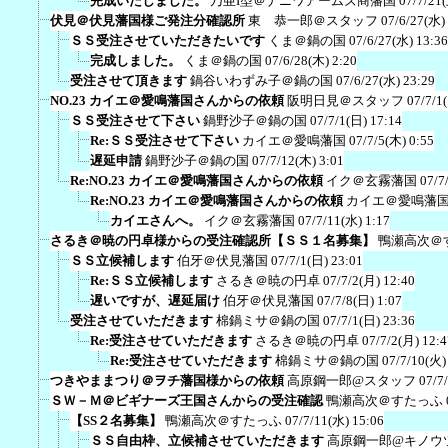
完成いたしました。
乃亜I型＠ナニワアームズ商藩国
07/7/21
伏見＠伏見藩国様ご発注分確認所
東 恭一郎＠スタッフ
07/6/27(水)
ＳＳ受注させていただきたいです
くま＠鍋の国
07/6/27(水) 13:36
完成しました。
くま＠鍋の国
07/6/28(木) 2:20
受注させて頂きます
鍋谷いわずみ子＠鍋の国
07/6/27(水) 23:29
NO.23 カイエ＠愛鳴藩国さんからの依頼
阪明日見＠スタッフ
07/7/1
ＳＳ受注させて下さい
鍋野沙子＠鍋の国
07/7/1(日) 17:14
Re:ＳＳ受注させて下さい
カイエ＠愛鳴藩国
07/7/5(木) 0:55
遅延申請
鍋野沙子＠鍋の国
07/7/12(木) 3:01
Re:NO.23 カイエ＠愛鳴藩国さんからの依頼
イク＠玄霧藩国
07/7
Re:NO.23 カイエ＠愛鳴藩国さんからの依頼
カイエ＠愛鳴藩
カイエさんへ。
イク＠玄霧藩国
07/7/11(水) 1:17
さるき＠暁の円卓様からの受注確認所【ＳＳ１名募集】
鴨瀬高次＠
ＳＳ立候補します
伯牙＠伏見藩国
07/7/1(日) 23:01
Re:ＳＳ立候補します
さるき＠暁の円卓
07/7/2(月) 12:40
遅いですが、遅延届け
伯牙＠伏見藩国
07/7/8(日) 1:07
受注させていただきます
棉鍋ミサ＠鍋の国
07/7/1(日) 23:36
Re:受注させていただきます
さるき＠暁の円卓
07/7/2(月) 12:4
Re:受注させていただきます
棉鍋ミサ＠鍋の国
07/7/10(火)
つきやままつり＠ヲチ藩国様からの依頼
高原鋼一郎@スタッフ
07/7
ＳＷ－Ｍ＠ビギナーズ王国さんからの受注確認
鴨瀬高次＠すたっふ
【SS２名募集】
鴨瀬高次＠すたっふ
07/7/11(水) 15:06
ＳＳ自由枠、立候補させていただきます
高原鋼一郎@キノウ