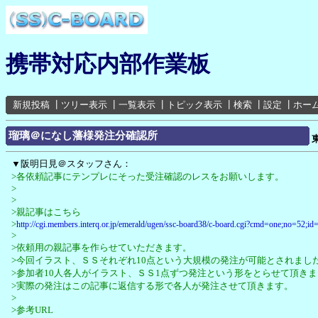
携帯対応内部作業板
新規投稿
┃
ツリー表示
┃
一覧表示
┃
トピック表示
┃
検索
┃
設定
┃
ホー
瑠璃＠になし藩様発注分確認所
▼阪明日見＠スタッフさん：
>各依頼記事にテンプレにそった受注確認のレスをお願いします。
>
>
>親記事はこちら
>
http://cgi.members.interq.or.jp/emerald/ugen/ssc-board38/c-board.cgi?cmd=one;no=52;id=
>
>依頼用の親記事を作らせていただきます。
>今回イラスト、ＳＳそれぞれ10点という大規模の発注が可能とされまし
>参加者10人各人がイラスト、ＳＳ1点ずつ発注という形をとらせて頂き
>実際の発注はこの記事に返信する形で各人が発注させて頂きます。
>
>参考URL