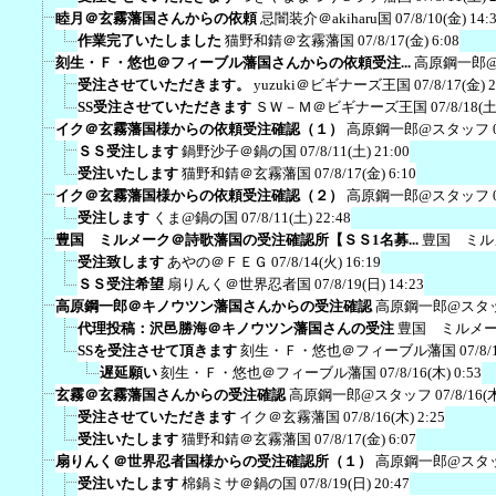
睦月＠玄霧藩国さんからの依頼
忌闇装介＠akiharu国
07/8/10(金) 14:
作業完了いたしました
猫野和錆＠玄霧藩国
07/8/17(金) 6:08
刻生・Ｆ・悠也＠フィーブル藩国さんからの依頼受注...
高原鋼一郎
受注させていただきます。
yuzuki＠ビギナーズ王国
07/8/17(金) 
SS受注させていただきます
ＳＷ－Ｍ＠ビギナーズ王国
07/8/18(土
イク＠玄霧藩国様からの依頼受注確認（１）
高原鋼一郎@スタッフ
ＳＳ受注します
鍋野沙子＠鍋の国
07/8/11(土) 21:00
受注いたします
猫野和錆＠玄霧藩国
07/8/17(金) 6:10
イク＠玄霧藩国様からの依頼受注確認（２）
高原鋼一郎@スタッフ
受注します
くま@鍋の国
07/8/11(土) 22:48
豊国 ミルメーク＠詩歌藩国の受注確認所【ＳＳ1名募...
豊国 ミル
受注致します
あやの＠ＦＥＧ
07/8/14(火) 16:19
ＳＳ受注希望
扇りんく＠世界忍者国
07/8/19(日) 14:23
高原鋼一郎＠キノウツン藩国さんからの受注確認
高原鋼一郎@スタ
代理投稿：沢邑勝海＠キノウツン藩国さんの受注
豊国 ミルメ
SSを受注させて頂きます
刻生・Ｆ・悠也＠フィーブル藩国
07/8/
遅延願い
刻生・Ｆ・悠也＠フィーブル藩国
07/8/16(木) 0:53
玄霧＠玄霧藩国さんからの受注確認
高原鋼一郎@スタッフ
07/8/16(
受注させていただきます
イク＠玄霧藩国
07/8/16(木) 2:25
受注いたします
猫野和錆＠玄霧藩国
07/8/17(金) 6:07
扇りんく＠世界忍者国様からの受注確認所（１）
高原鋼一郎@スタ
受注いたします
棉鍋ミサ＠鍋の国
07/8/19(日) 20:47