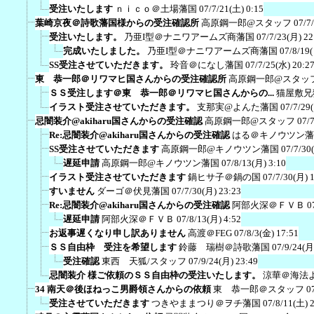
受注いたします
ｎｉｃｏ＠土場藩国
07/7/21(土) 0:15
葉崎京夜＠詩歌藩国様からの受注確認所
高原鋼一郎@スタッフ
07/7
受注いたします。
乃亜I型＠ナニワアームズ商藩国
07/7/23(月) 22
完成いたしました。
乃亜I型＠ナニワアームズ商藩国
07/8/19
SS受注させていただきます。
玲音＠になし藩国
07/7/25(水) 20:2
東 恭一郎＠リワマヒ国さんからの受注確認所
高原鋼一郎@スタッ
ＳＳ受注します＠東 恭一郎＠リワマヒ国さんからの...
猫屋敷兄
イラスト受注させていただきます。
支那実@よんた藩国
07/7/29
忌闇装介@akiharu国さんからの受注確認
高原鋼一郎@スタッフ
07/
Re:忌闇装介@akiharu国さんからの受注確認
はる＠キノウツン藩
SS受注させていただきます
高原鋼一郎@キノウツン藩国
07/7/30
遅延申請
高原鋼一郎@キノウツン藩国
07/8/13(月) 3:10
イラスト受注させていただきます
鍋ヒサ子＠鍋の国
07/7/30(月) 
すいません
ダーゴ＠伏見藩国
07/7/30(月) 23:23
Re:忌闇装介@akiharu国さんからの受注確認
阿部火深＠ＦＶＢ
0
遅延申請
阿部火深＠ＦＶＢ
07/8/13(月) 4:52
お返事遅くなり申し訳ありません
高渡＠FEG
07/8/3(金) 17:51
ＳＳ自由枠 受注を希望します
鈴藤 瑞樹＠詩歌藩国
07/9/24(月
受注確認
東西 天狐/スタッフ
07/9/24(月) 23:49
忌闇装介 様ご依頼のＳＳ自由枠の受注いたします。
涼華＠海法
34 南天＠後ほねっこ男爵領さんからの依頼
東 恭一郎＠スタッフ
0
受注させていただきます
つきやままつり＠ヲチ藩国
07/8/11(土) 