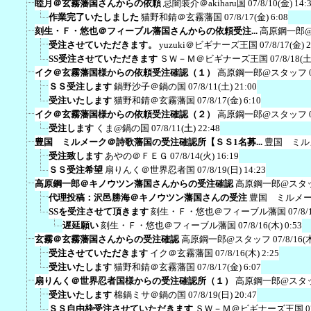
睦月＠玄霧藩国さんからの依頼
忌闇装介＠akiharu国
07/8/10(金) 14:
作業完了いたしました
猫野和錆＠玄霧藩国
07/8/17(金) 6:08
刻生・Ｆ・悠也＠フィーブル藩国さんからの依頼受注...
高原鋼一郎
受注させていただきます。
yuzuki＠ビギナーズ王国
07/8/17(金) 
SS受注させていただきます
ＳＷ－Ｍ＠ビギナーズ王国
07/8/18(土
イク＠玄霧藩国様からの依頼受注確認（１）
高原鋼一郎@スタッフ
ＳＳ受注します
鍋野沙子＠鍋の国
07/8/11(土) 21:00
受注いたします
猫野和錆＠玄霧藩国
07/8/17(金) 6:10
イク＠玄霧藩国様からの依頼受注確認（２）
高原鋼一郎@スタッフ
受注します
くま@鍋の国
07/8/11(土) 22:48
豊国 ミルメーク＠詩歌藩国の受注確認所【ＳＳ1名募...
豊国 ミル
受注致します
あやの＠ＦＥＧ
07/8/14(火) 16:19
ＳＳ受注希望
扇りんく＠世界忍者国
07/8/19(日) 14:23
高原鋼一郎＠キノウツン藩国さんからの受注確認
高原鋼一郎@スタ
代理投稿：沢邑勝海＠キノウツン藩国さんの受注
豊国 ミルメ
SSを受注させて頂きます
刻生・Ｆ・悠也＠フィーブル藩国
07/8/
遅延願い
刻生・Ｆ・悠也＠フィーブル藩国
07/8/16(木) 0:53
玄霧＠玄霧藩国さんからの受注確認
高原鋼一郎@スタッフ
07/8/16(
受注させていただきます
イク＠玄霧藩国
07/8/16(木) 2:25
受注いたします
猫野和錆＠玄霧藩国
07/8/17(金) 6:07
扇りんく＠世界忍者国様からの受注確認所（１）
高原鋼一郎@スタ
受注いたします
棉鍋ミサ＠鍋の国
07/8/19(日) 20:47
ＳＳ自由枠受注させていただきます
ＳＷ－Ｍ＠ビギナーズ王国
0