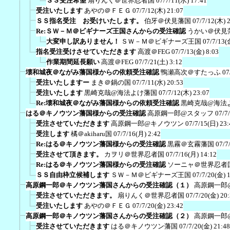
ＳＳ受注希望
扇りんく＠世界忍者国
07/7/11(水) 17:41
受注いたします
あやの＠ＦＥＧ
07/7/12(木) 21:07
ＳＳ指名受注 お受けいたします。
伯牙＠伏見藩国
07/7/12(木) 
Re:ＳＷ－Ｍ＠ビギナーズ王国さんからの受注確認
うかい＠伏見
大変申し訳ありません！
ＳＷ－Ｍ＠ビギナーズ王国
07/7/13(
指名受注受けさせていただきます
高渡＠FEG
07/7/13(金) 8:03
作業期間延長願い
高渡＠FEG
07/7/21(土) 3:12
壊和城夜＠ながみ藩国様からの依頼受注確認
鴨瀬高次＠すたっふ
07
受注いたしますー
まき＠鍋の国
07/7/11(水) 20:53
受注いたします
黒崎克哉@海法よけ藩国
07/7/12(木) 23:07
Re:壊和城夜＠ながみ藩国様からの依頼受注確認
黒崎克哉@海法
はる＠キノウツン藩国様からの受注確認
高原鋼一郎@スタッフ
07/7
受注させていただきます
高原鋼一郎@キノウツン
07/7/15(日) 23:
受注します
橘＠akiharu国
07/7/16(月) 2:42
Re:はる＠キノウツン藩国様からの受注確認
黒霧＠玄霧藩国
07/7
受注させて頂きます。
カヲリ＠世界忍者国
07/7/16(月) 14:12
Re:はる＠キノウツン藩国様からの受注確認
ソーニャ＠世界忍者
ＳＳ自由枠立候補します
ＳＷ－Ｍ＠ビギナーズ王国
07/7/20(金) 
高原鋼一郎＠キノウツン藩国さんからの受注確認（１）
高原鋼一郎
受注させていただきます。
扇りんく＠世界忍者国
07/7/20(金) 20
受注いたします
あやの＠ＦＥＧ
07/7/20(金) 23:42
高原鋼一郎＠キノウツン藩国さんからの受注確認（２）
高原鋼一郎
受注させていただきます
はる＠キノウツン藩国
07/7/20(金) 21:48