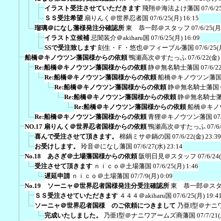
イラスト受注させていただきます
飛翔＠海法よけ藩国
07/6/2
ＳＳ受注希望
扇りんく＠世界忍者国
07/6/25(月) 16:15
瑠璃＠になし藩様発注分確認所
東 恭一郎＠スタッフ
07/6/25(月
イラスト立候補
忌闇装介＠akiharu国
07/6/25(月) 16:09
SSで受注致します
刻生・Ｆ・悠也＠フィーブル藩国
07/6/25(
船橋＠キノウツン藩国様からの依頼
鴨瀬高次＠すたっふ
07/6/22(金)
Re:船橋＠キノウツン藩国様からの依頼
静＠無名騎士藩国
07/6/2
Re:船橋＠キノウツン藩国様からの依頼
船橋＠キノウツン藩
Re:船橋＠キノウツン藩国様からの依頼
静＠無名騎士藩国
Re:船橋＠キノウツン藩国様からの依頼
静＠無名騎士
Re:船橋＠キノウツン藩国様からの依頼
船橋＠キノ
Re:船橋＠キノウツン藩国様からの依頼
青狸＠キノウツン藩国
07
NO.17 扇りんく＠世界忍者国様からの依頼
鴨瀬高次＠すたっふ
07/6
喜んで受注させて頂きます。
棉鍋ミサ＠鍋の国
07/6/22(金) 23:39
お受けします。
玲音＠になし藩国
07/6/27(水) 23:14
No.18 あさぎ＠土場藩国様からの依頼
阪明日見＠スタッフ
07/6/24
受注させて頂きます
ｎｉｃｏ＠土場藩国
07/6/25(月) 1:46
遅延申請
ｎｉｃｏ＠土場藩国
07/7/9(月) 0:09
No.19 ソーニャ＠世界忍者国様発注分受注確認所
東 恭一郎＠ス
ＳＳ受注させていただきます
４４４＠akiharu国
07/6/25(月) 19:4
ソーニャ＠世界忍者国様 のご依頼につきまして
乃亜I型＠ナニ
完成いたしました。
乃亜I型＠ナニワアームズ商藩国
07/7/21