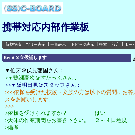
携帯対応内部作業板
新規投稿
┃
ツリー表示
┃
一覧表示
┃
トピック表示
┃
検索
┃
設定
┃
ホー
Re:ＳＳ立候補します
▼伯牙＠伏見藩国さん：
>▼鴨瀬高次＠すたっふさん：
>>▼阪明日見＠スタッフさん：
>>>依頼を受けた技族・文族の方は以下の質問にお答
スをお願いします。
>>>
>依頼を受けられますか？ はい
>大体の作業期間をお書き下さい。 ２～４日程度
>備考