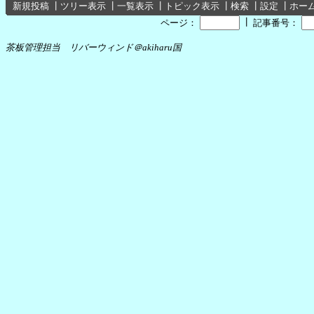
新規投稿
┃
ツリー表示
┃
一覧表示
┃
トピック表示
┃
検索
┃
設定
┃
ホー
┃
ページ：
記事番号：
茶板管理担当 リバーウィンド＠akiharu国