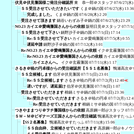
伏見＠伏見藩国様ご発注分確認所
東 恭一郎＠スタッフ
07/6/27(水)
ＳＳ受注させていただきたいです
くま＠鍋の国
07/6/27(水) 13:36
完成しました。
くま＠鍋の国
07/6/28(木) 2:20
受注させて頂きます
鍋谷いわずみ子＠鍋の国
07/6/27(水) 23:29
NO.23 カイエ＠愛鳴藩国さんからの依頼
阪明日見＠スタッフ
07/7/1
ＳＳ受注させて下さい
鍋野沙子＠鍋の国
07/7/1(日) 17:14
Re:ＳＳ受注させて下さい
カイエ＠愛鳴藩国
07/7/5(木) 0:55
遅延申請
鍋野沙子＠鍋の国
07/7/12(木) 3:01
Re:NO.23 カイエ＠愛鳴藩国さんからの依頼
イク＠玄霧藩国
07/7
Re:NO.23 カイエ＠愛鳴藩国さんからの依頼
カイエ＠愛鳴藩
カイエさんへ。
イク＠玄霧藩国
07/7/11(水) 1:17
さるき＠暁の円卓様からの受注確認所【ＳＳ１名募集】
鴨瀬高次＠
ＳＳ立候補します
伯牙＠伏見藩国
07/7/1(日) 23:01
Re:ＳＳ立候補します
さるき＠暁の円卓
07/7/2(月) 12:40
≪
遅いですが、遅延届け
伯牙＠伏見藩国
07/7/8(日) 1:07
受注させていただきます
棉鍋ミサ＠鍋の国
07/7/1(日) 23:36
Re:受注させていただきます
さるき＠暁の円卓
07/7/2(月) 12:4
Re:受注させていただきます
棉鍋ミサ＠鍋の国
07/7/10(火)
つきやままつり＠ヲチ藩国様からの依頼
高原鋼一郎@スタッフ
07/7
ＳＷ－Ｍ＠ビギナーズ王国さんからの受注確認
鴨瀬高次＠すたっふ
【SS２名募集】
鴨瀬高次＠すたっふ
07/7/11(水) 15:06
ＳＳ自由枠、立候補させていただきます
高原鋼一郎@キノウ