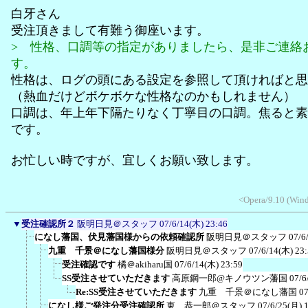
白牙さん
受注頂きまして有難う御座います。
> 性格、口調等の指定がありましたら、是非ご連絡
す。
性格は、ログの頭にある設定を参照して頂ければと思
（熱血だけどボケボケな性格なのかもしれません）
口調は、年上年下隔たりなく丁寧目の口調。焦ると素
です。
お忙しい時ですが、宜しくお願い致します。
<Opera/9.10 (Wind
▼
受注確認所２
阪明日見＠スタッフ
07/6/14(木) 23:46
になし藩国、伏見藩国様からの依頼確認所
阪明日見＠スタッフ
07/6
九重 千景＠になし藩国様分
阪明日見＠スタッフ
07/6/14(木) 23
受注確認です
橘＠akiharu国
07/6/14(木) 23:59
SS受注させていただきます
高原鋼一郎@キノウツン藩国
07/6
Re:SS受注させていただきます
九重 千景＠になし藩国
07
になし様ご発注分受注確認所
東 恭一郎＠スタッフ
07/6/25(月) 