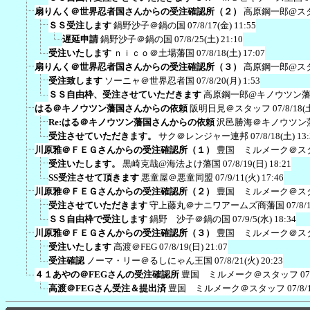
扇りんく＠世界忍者国さんからの受注確認所（２）
高原鋼一郎@ス
ＳＳ受注します
鍋野沙子＠鍋の国
07/8/17(金) 11:55
遅延申請
鍋野沙子＠鍋の国
07/8/25(土) 21:10
受注いたします
ｎｉｃｏ＠土場藩国
07/8/18(土) 17:07
扇りんく＠世界忍者国さんからの受注確認所（３）
高原鋼一郎@ス
受注致します
ソーニャ＠世界忍者国
07/8/20(月) 1:53
ＳＳ自由枠、受注させていただきます
高原鋼一郎@キノウツン
はる＠キノウツン藩国さんからの依頼
阪明日見＠スタッフ
07/8/18(
Re:はる＠キノウツン藩国さんからの依頼
沢邑勝海＠キノウツン
受注させていただきます。
サク＠レンジャー連邦
07/8/18(土) 13
川原雅＠ＦＥＧさんからの受注確認所（１）
豊国 ミルメーク＠ス
受注いたします。
黒崎克哉@海法よけ藩国
07/8/19(日) 18:21
SS受注させて頂きます
悪童屋＠悪童同盟
07/9/11(火) 17:46
川原雅＠ＦＥＧさんからの受注確認所（２）
豊国 ミルメーク＠ス
受注させていただきます
守上藤丸＠ナニワアームズ商藩国
07/8/
ＳＳ自由枠で受注します
鍋野 沙子＠鍋の国
07/9/5(水) 18:34
川原雅＠ＦＥＧさんからの受注確認所（３）
豊国 ミルメーク＠ス
受注いたします
高渡＠FEG
07/8/19(日) 21:07
受注確認
ノーマ・リー＠るしにゃん王国
07/8/21(火) 20:23
４１あやの＠FEGさんの受注確認所
豊国 ミルメーク＠スタッフ
07
高渡＠FEGさん受注＆提出済
豊国 ミルメーク＠スタッフ
07/8/