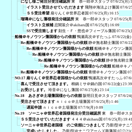
になし様ご発注分受注確認所
東 恭一郎＠スタッフ
07/6/25(月) 
イラスト受注させていただきます
飛翔＠海法よけ藩国
07/6/2
ＳＳ受注希望
扇りんく＠世界忍者国
07/6/25(月) 16:15
瑠璃＠になし藩様発注分確認所
東 恭一郎＠スタッフ
07/6/25(月
イラスト立候補
忌闇装介＠akiharu国
07/6/25(月) 16:09
SSで受注致します
刻生・Ｆ・悠也＠フィーブル藩国
07/6/25(
船橋＠キノウツン藩国様からの依頼
鴨瀬高次＠すたっふ
07/6/22(金)
Re:船橋＠キノウツン藩国様からの依頼
静＠無名騎士藩国
07/6/2
Re:船橋＠キノウツン藩国様からの依頼
船橋＠キノウツン藩
Re:船橋＠キノウツン藩国様からの依頼
静＠無名騎士藩国
Re:船橋＠キノウツン藩国様からの依頼
静＠無名騎士
Re:船橋＠キノウツン藩国様からの依頼
船橋＠キノ
Re:船橋＠キノウツン藩国様からの依頼
青狸＠キノウツン藩国
07
NO.17 扇りんく＠世界忍者国様からの依頼
鴨瀬高次＠すたっふ
07/6
喜んで受注させて頂きます。
棉鍋ミサ＠鍋の国
07/6/22(金) 23:39
お受けします。
玲音＠になし藩国
07/6/27(水) 23:14
No.18 あさぎ＠土場藩国様からの依頼
阪明日見＠スタッフ
07/6/24
受注させて頂きます
ｎｉｃｏ＠土場藩国
07/6/25(月) 1:46
遅延申請
ｎｉｃｏ＠土場藩国
07/7/9(月) 0:09
No.19 ソーニャ＠世界忍者国様発注分受注確認所
東 恭一郎＠ス
ＳＳ受注させていただきます
４４４＠akiharu国
07/6/25(月) 19:4
ソーニャ＠世界忍者国様 のご依頼につきまして
乃亜I型＠ナニ
完成いたしました。
乃亜I型＠ナニワアームズ商藩国
07/7/21