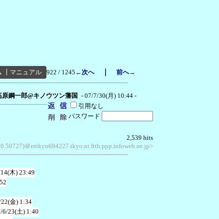
｜
ム
┃
マニュアル
922 / 1245
←次へ
前へ→
高原鋼一郎@キノウツン藩国
- 07/7/30(月) 10:44 -
引用なし
パスワード
2,539 hits
.0.50727)＠nttkyo694227.tkyo.nt.ftth.ppp.infoweb.ne.jp>
/14(木) 23:49
:52
/22(金) 1:34
/6/23(土) 1:40