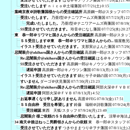
受注させていただきます
はる＠キノウツン藩国
07/7/20(金) 21:48
受注いたします
ｎｉｃｏ＠土場藩国
07/7/21(土) 0:15
葉崎京夜＠詩歌藩国様からの受注確認所
高原鋼一郎@スタッフ
07/7
受注いたします。
乃亜I型＠ナニワアームズ商藩国
07/7/23(月) 22
完成いたしました。
乃亜I型＠ナニワアームズ商藩国
07/8/19
SS受注させていただきます。
玲音＠になし藩国
07/7/25(水) 20:2
東 恭一郎＠リワマヒ国さんからの受注確認所
高原鋼一郎@スタッ
ＳＳ受注します＠東 恭一郎＠リワマヒ国さんからの...
猫屋敷兄
イラスト受注させていただきます。
支那実@よんた藩国
07/7/29
忌闇装介@akiharu国さんからの受注確認
高原鋼一郎@スタッフ
07/
Re:忌闇装介@akiharu国さんからの受注確認
はる＠キノウツン藩
SS受注させていただきます
高原鋼一郎@キノウツン藩国
07/7/30
遅延申請
高原鋼一郎@キノウツン藩国
07/8/13(月) 3:10
イラスト受注させていただきます
鍋ヒサ子＠鍋の国
07/7/30(月) 
すいません
ダーゴ＠伏見藩国
07/7/30(月) 23:23
Re:忌闇装介@akiharu国さんからの受注確認
阿部火深＠ＦＶＢ
0
遅延申請
阿部火深＠ＦＶＢ
07/8/13(月) 4:52
お返事遅くなり申し訳ありません
高渡＠FEG
07/8/3(金) 17:51
ＳＳ自由枠 受注を希望します
鈴藤 瑞樹＠詩歌藩国
07/9/24(月
受注確認
東西 天狐/スタッフ
07/9/24(月) 23:49
忌闇装介 様ご依頼のＳＳ自由枠の受注いたします。
涼華＠海法
34 南天＠後ほねっこ男爵領さんからの依頼
東 恭一郎＠スタッフ
0
受注させていただきます
つきやままつり＠ヲチ藩国
07/8/11(土) 