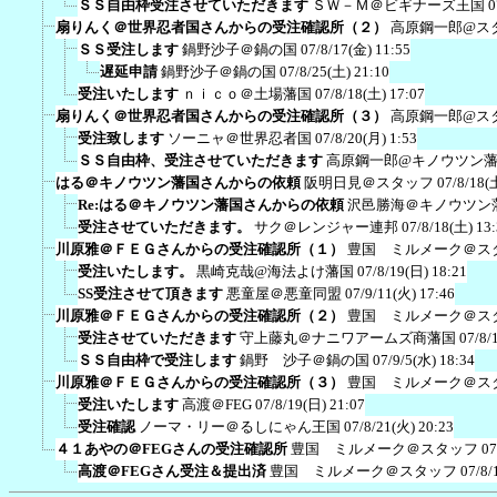
ＳＳ自由枠受注させていただきます
ＳＷ－Ｍ＠ビギナーズ王国
0
扇りんく＠世界忍者国さんからの受注確認所（２）
高原鋼一郎@ス
ＳＳ受注します
鍋野沙子＠鍋の国
07/8/17(金) 11:55
遅延申請
鍋野沙子＠鍋の国
07/8/25(土) 21:10
受注いたします
ｎｉｃｏ＠土場藩国
07/8/18(土) 17:07
扇りんく＠世界忍者国さんからの受注確認所（３）
高原鋼一郎@ス
受注致します
ソーニャ＠世界忍者国
07/8/20(月) 1:53
ＳＳ自由枠、受注させていただきます
高原鋼一郎@キノウツン
はる＠キノウツン藩国さんからの依頼
阪明日見＠スタッフ
07/8/18(
Re:はる＠キノウツン藩国さんからの依頼
沢邑勝海＠キノウツン
受注させていただきます。
サク＠レンジャー連邦
07/8/18(土) 13
川原雅＠ＦＥＧさんからの受注確認所（１）
豊国 ミルメーク＠ス
受注いたします。
黒崎克哉@海法よけ藩国
07/8/19(日) 18:21
SS受注させて頂きます
悪童屋＠悪童同盟
07/9/11(火) 17:46
川原雅＠ＦＥＧさんからの受注確認所（２）
豊国 ミルメーク＠ス
受注させていただきます
守上藤丸＠ナニワアームズ商藩国
07/8/
ＳＳ自由枠で受注します
鍋野 沙子＠鍋の国
07/9/5(水) 18:34
川原雅＠ＦＥＧさんからの受注確認所（３）
豊国 ミルメーク＠ス
受注いたします
高渡＠FEG
07/8/19(日) 21:07
受注確認
ノーマ・リー＠るしにゃん王国
07/8/21(火) 20:23
４１あやの＠FEGさんの受注確認所
豊国 ミルメーク＠スタッフ
07
高渡＠FEGさん受注＆提出済
豊国 ミルメーク＠スタッフ
07/8/