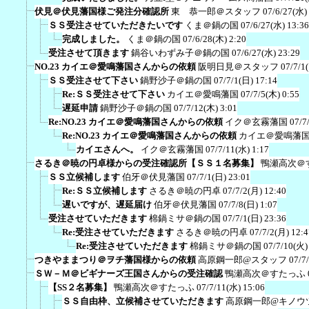
伏見＠伏見藩国様ご発注分確認所
東 恭一郎＠スタッフ
07/6/27(水)
ＳＳ受注させていただきたいです
くま＠鍋の国
07/6/27(水) 13:36
完成しました。
くま＠鍋の国
07/6/28(木) 2:20
受注させて頂きます
鍋谷いわずみ子＠鍋の国
07/6/27(水) 23:29
NO.23 カイエ＠愛鳴藩国さんからの依頼
阪明日見＠スタッフ
07/7/1
ＳＳ受注させて下さい
鍋野沙子＠鍋の国
07/7/1(日) 17:14
Re:ＳＳ受注させて下さい
カイエ＠愛鳴藩国
07/7/5(木) 0:55
遅延申請
鍋野沙子＠鍋の国
07/7/12(木) 3:01
Re:NO.23 カイエ＠愛鳴藩国さんからの依頼
イク＠玄霧藩国
07/7
Re:NO.23 カイエ＠愛鳴藩国さんからの依頼
カイエ＠愛鳴藩
カイエさんへ。
イク＠玄霧藩国
07/7/11(水) 1:17
さるき＠暁の円卓様からの受注確認所【ＳＳ１名募集】
鴨瀬高次＠
ＳＳ立候補します
伯牙＠伏見藩国
07/7/1(日) 23:01
Re:ＳＳ立候補します
さるき＠暁の円卓
07/7/2(月) 12:40
遅いですが、遅延届け
伯牙＠伏見藩国
07/7/8(日) 1:07
受注させていただきます
棉鍋ミサ＠鍋の国
07/7/1(日) 23:36
Re:受注させていただきます
さるき＠暁の円卓
07/7/2(月) 12:4
Re:受注させていただきます
棉鍋ミサ＠鍋の国
07/7/10(火)
つきやままつり＠ヲチ藩国様からの依頼
高原鋼一郎@スタッフ
07/7
ＳＷ－Ｍ＠ビギナーズ王国さんからの受注確認
鴨瀬高次＠すたっふ
【SS２名募集】
鴨瀬高次＠すたっふ
07/7/11(水) 15:06
ＳＳ自由枠、立候補させていただきます
高原鋼一郎@キノウ