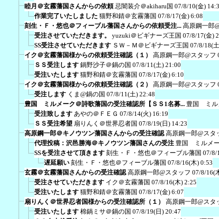
睦月＠玄霧藩国さんからの依頼
忌闇装介＠akiharu国
07/8/10(金) 14:
作業完了いたしました
猫野和錆＠玄霧藩国
07/8/17(金) 6:08
刻生・Ｆ・悠也＠フィーブル藩国さんからの依頼受注...
高原鋼一郎
受注させていただきます。
yuzuki＠ビギナーズ王国
07/8/17(金) 
SS受注させていただきます
ＳＷ－Ｍ＠ビギナーズ王国
07/8/18(土
イク＠玄霧藩国様からの依頼受注確認（１）
高原鋼一郎@スタッフ
ＳＳ受注します
鍋野沙子＠鍋の国
07/8/11(土) 21:00
受注いたします
猫野和錆＠玄霧藩国
07/8/17(金) 6:10
イク＠玄霧藩国様からの依頼受注確認（２）
高原鋼一郎@スタッフ
受注します
くま@鍋の国
07/8/11(土) 22:48
豊国 ミルメーク＠詩歌藩国の受注確認所【ＳＳ1名募...
豊国 ミル
受注致します
あやの＠ＦＥＧ
07/8/14(火) 16:19
ＳＳ受注希望
扇りんく＠世界忍者国
07/8/19(日) 14:23
高原鋼一郎＠キノウツン藩国さんからの受注確認
高原鋼一郎@スタ
代理投稿：沢邑勝海＠キノウツン藩国さんの受注
豊国 ミルメ
SSを受注させて頂きます
刻生・Ｆ・悠也＠フィーブル藩国
07/8/
遅延願い
刻生・Ｆ・悠也＠フィーブル藩国
07/8/16(木) 0:53
玄霧＠玄霧藩国さんからの受注確認
高原鋼一郎@スタッフ
07/8/16(
受注させていただきます
イク＠玄霧藩国
07/8/16(木) 2:25
受注いたします
猫野和錆＠玄霧藩国
07/8/17(金) 6:07
扇りんく＠世界忍者国様からの受注確認所（１）
高原鋼一郎@スタ
受注いたします
棉鍋ミサ＠鍋の国
07/8/19(日) 20:47