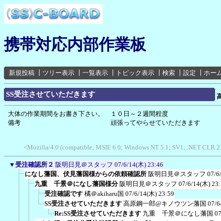
携帯対応内部作業板
新規投稿
┃
ツリー表示
┃
一覧表示
┃
トピック表示
┃
検索
┃
設定
┃
ホー
SS受注させていただきます
大体の作業期間をお書き下さい。 １０日～２週間程度
備考 頑張ってやらせていただきます
<Mozilla/4.0 (compatible; MSIE 6.0; Windows NT 5.1; SV1; .NET CLR 2
▼
受注確認所２
阪明日見＠スタッフ
07/6/14(木) 23:46
になし藩国、伏見藩国様からの依頼確認所
阪明日見＠スタッフ
07/6
九重 千景＠になし藩国様分
阪明日見＠スタッフ
07/6/14(木) 23
受注確認です
橘＠akiharu国
07/6/14(木) 23:59
SS受注させていただきます
高原鋼一郎@キノウツン藩国
07/6
Re:SS受注させていただきます
九重 千景＠になし藩国
07