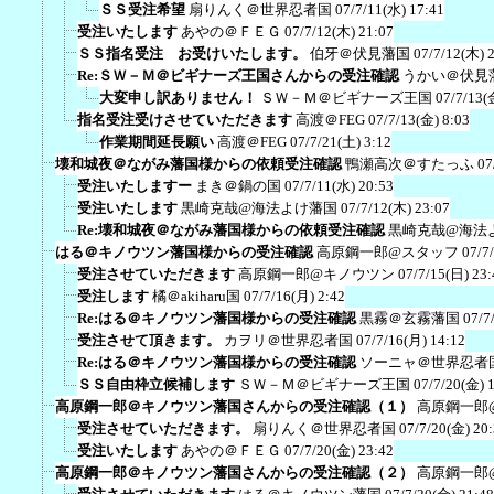
ＳＳ受注希望
扇りんく＠世界忍者国
07/7/11(水) 17:41
受注いたします
あやの＠ＦＥＧ
07/7/12(木) 21:07
ＳＳ指名受注 お受けいたします。
伯牙＠伏見藩国
07/7/12(木) 
Re:ＳＷ－Ｍ＠ビギナーズ王国さんからの受注確認
うかい＠伏見
大変申し訳ありません！
ＳＷ－Ｍ＠ビギナーズ王国
07/7/13(
指名受注受けさせていただきます
高渡＠FEG
07/7/13(金) 8:03
作業期間延長願い
高渡＠FEG
07/7/21(土) 3:12
壊和城夜＠ながみ藩国様からの依頼受注確認
鴨瀬高次＠すたっふ
07
受注いたしますー
まき＠鍋の国
07/7/11(水) 20:53
受注いたします
黒崎克哉@海法よけ藩国
07/7/12(木) 23:07
Re:壊和城夜＠ながみ藩国様からの依頼受注確認
黒崎克哉@海法
はる＠キノウツン藩国様からの受注確認
高原鋼一郎@スタッフ
07/7
受注させていただきます
高原鋼一郎@キノウツン
07/7/15(日) 23:
受注します
橘＠akiharu国
07/7/16(月) 2:42
Re:はる＠キノウツン藩国様からの受注確認
黒霧＠玄霧藩国
07/7
受注させて頂きます。
カヲリ＠世界忍者国
07/7/16(月) 14:12
Re:はる＠キノウツン藩国様からの受注確認
ソーニャ＠世界忍者
ＳＳ自由枠立候補します
ＳＷ－Ｍ＠ビギナーズ王国
07/7/20(金) 
高原鋼一郎＠キノウツン藩国さんからの受注確認（１）
高原鋼一郎
受注させていただきます。
扇りんく＠世界忍者国
07/7/20(金) 20
受注いたします
あやの＠ＦＥＧ
07/7/20(金) 23:42
高原鋼一郎＠キノウツン藩国さんからの受注確認（２）
高原鋼一郎