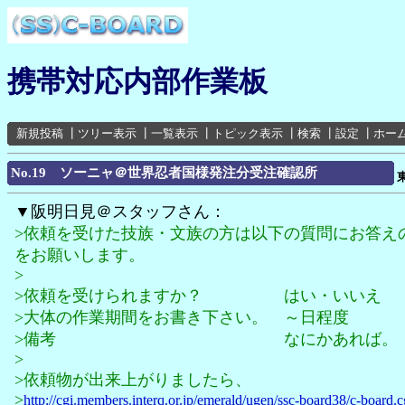
携帯対応内部作業板
新規投稿
┃
ツリー表示
┃
一覧表示
┃
トピック表示
┃
検索
┃
設定
┃
ホー
No.19 ソーニャ＠世界忍者国様発注分受注確認所
▼阪明日見＠スタッフさん：
>依頼を受けた技族・文族の方は以下の質問にお答え
をお願いします。
>
>依頼を受けられますか？ はい・いいえ
>大体の作業期間をお書き下さい。 ～日程度
>備考 なにかあれば。
>
>依頼物が出来上がりましたら、
>
http://cgi.members.interq.or.jp/emerald/ugen/ssc-board38/c-board.c