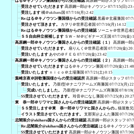
はる＠キノウツン藩国様からの受注確認
高原鋼一郎@スタッフ
07/7
受注させていただきます
高原鋼一郎@キノウツン
07/7/15(日) 23:
受注します
橘＠akiharu国
07/7/16(月) 2:42
Re:はる＠キノウツン藩国様からの受注確認
黒霧＠玄霧藩国
07/7
受注させて頂きます。
カヲリ＠世界忍者国
07/7/16(月) 14:12
Re:はる＠キノウツン藩国様からの受注確認
ソーニャ＠世界忍者
ＳＳ自由枠立候補します
ＳＷ－Ｍ＠ビギナーズ王国
07/7/20(金) 
高原鋼一郎＠キノウツン藩国さんからの受注確認（１）
高原鋼一郎
受注させていただきます。
扇りんく＠世界忍者国
07/7/20(金) 20
受注いたします
あやの＠ＦＥＧ
07/7/20(金) 23:42
高原鋼一郎＠キノウツン藩国さんからの受注確認（２）
高原鋼一郎
受注させていただきます
はる＠キノウツン藩国
07/7/20(金) 21:48
受注いたします
ｎｉｃｏ＠土場藩国
07/7/21(土) 0:15
葉崎京夜＠詩歌藩国様からの受注確認所
高原鋼一郎@スタッフ
07/7
受注いたします。
乃亜I型＠ナニワアームズ商藩国
07/7/23(月) 22
完成いたしました。
乃亜I型＠ナニワアームズ商藩国
07/8/19
SS受注させていただきます。
玲音＠になし藩国
07/7/25(水) 20:2
東 恭一郎＠リワマヒ国さんからの受注確認所
高原鋼一郎@スタッ
ＳＳ受注します＠東 恭一郎＠リワマヒ国さんからの...
猫屋敷兄
イラスト受注させていただきます。
支那実@よんた藩国
07/7/29
忌闇装介@akiharu国さんからの受注確認
高原鋼一郎@スタッフ
07/
Re:忌闇装介@akiharu国さんからの受注確認
はる＠キノウツン藩
SS受注させていただきます
高原鋼一郎@キノウツン藩国
07/7/30