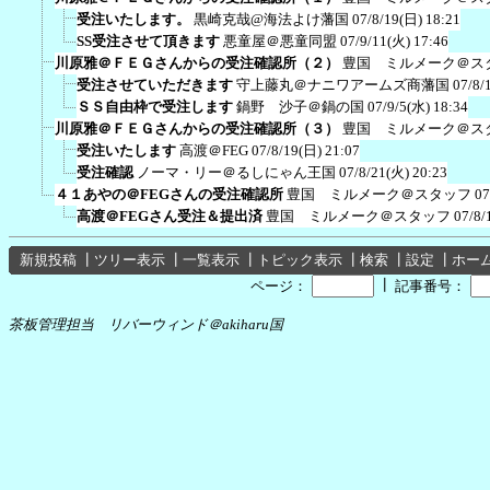
受注いたします。
黒崎克哉@海法よけ藩国
07/8/19(日) 18:21
SS受注させて頂きます
悪童屋＠悪童同盟
07/9/11(火) 17:46
川原雅＠ＦＥＧさんからの受注確認所（２）
豊国 ミルメーク＠ス
受注させていただきます
守上藤丸＠ナニワアームズ商藩国
07/8/
ＳＳ自由枠で受注します
鍋野 沙子＠鍋の国
07/9/5(水) 18:34
川原雅＠ＦＥＧさんからの受注確認所（３）
豊国 ミルメーク＠ス
受注いたします
高渡＠FEG
07/8/19(日) 21:07
受注確認
ノーマ・リー＠るしにゃん王国
07/8/21(火) 20:23
４１あやの＠FEGさんの受注確認所
豊国 ミルメーク＠スタッフ
07
高渡＠FEGさん受注＆提出済
豊国 ミルメーク＠スタッフ
07/8/
新規投稿
┃
ツリー表示
┃
一覧表示
┃
トピック表示
┃
検索
┃
設定
┃
ホー
┃
ページ：
記事番号：
茶板管理担当 リバーウィンド＠akiharu国