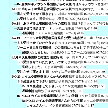
Re:船橋＠キノウツン藩国様からの依頼
青狸＠キノウツン藩国
07
NO.17 扇りんく＠世界忍者国様からの依頼
鴨瀬高次＠すたっふ
07/6
喜んで受注させて頂きます。
棉鍋ミサ＠鍋の国
07/6/22(金) 23:39
お受けします。
玲音＠になし藩国
07/6/27(水) 23:14
No.18 あさぎ＠土場藩国様からの依頼
阪明日見＠スタッフ
07/6/24
受注させて頂きます
ｎｉｃｏ＠土場藩国
07/6/25(月) 1:46
遅延申請
ｎｉｃｏ＠土場藩国
07/7/9(月) 0:09
No.19 ソーニャ＠世界忍者国様発注分受注確認所
東 恭一郎＠ス
ＳＳ受注させていただきます
４４４＠akiharu国
07/6/25(月) 19:4
ソーニャ＠世界忍者国様 のご依頼につきまして
乃亜I型＠ナニ
完成いたしました。
乃亜I型＠ナニワアームズ商藩国
07/7/21
伏見＠伏見藩国様ご発注分確認所
東 恭一郎＠スタッフ
07/6/27(水)
ＳＳ受注させていただきたいです
くま＠鍋の国
07/6/27(水) 13:36
完成しました。
くま＠鍋の国
07/6/28(木) 2:20
受注させて頂きます
鍋谷いわずみ子＠鍋の国
07/6/27(水) 23:29
NO.23 カイエ＠愛鳴藩国さんからの依頼
阪明日見＠スタッフ
07/7/1
ＳＳ受注させて下さい
鍋野沙子＠鍋の国
07/7/1(日) 17:14
Re:ＳＳ受注させて下さい
カイエ＠愛鳴藩国
07/7/5(木) 0:55
遅延申請
鍋野沙子＠鍋の国
07/7/12(木) 3:01
Re:NO.23 カイエ＠愛鳴藩国さんからの依頼
イク＠玄霧藩国
07/7
Re:NO.23 カイエ＠愛鳴藩国さんからの依頼
カイエ＠愛鳴藩
カイエさんへ。
イク＠玄霧藩国
07/7/11(水) 1:17