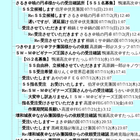
さるき＠暁の円卓様からの受注確認所【ＳＳ１名募集】
鴨瀬高次＠
ＳＳ立候補します
伯牙＠伏見藩国
07/7/1(日) 23:01
Re:ＳＳ立候補します
さるき＠暁の円卓
07/7/2(月) 12:40
遅いですが、遅延届け
伯牙＠伏見藩国
07/7/8(日) 1:07
受注させていただきます
棉鍋ミサ＠鍋の国
07/7/1(日) 23:36
Re:受注させていただきます
さるき＠暁の円卓
07/7/2(月) 12:4
Re:受注させていただきます
棉鍋ミサ＠鍋の国
07/7/10(火)
つきやままつり＠ヲチ藩国様からの依頼
高原鋼一郎@スタッフ
07/7
ＳＷ－Ｍ＠ビギナーズ王国さんからの受注確認
鴨瀬高次＠すたっふ
【SS２名募集】
鴨瀬高次＠すたっふ
07/7/11(水) 15:06
ＳＳ自由枠、立候補させていただきます
高原鋼一郎@キノウ
ＳＳ受注希望
扇りんく＠世界忍者国
07/7/11(水) 17:41
受注いたします
あやの＠ＦＥＧ
07/7/12(木) 21:07
ＳＳ指名受注 お受けいたします。
伯牙＠伏見藩国
07/7/12(木) 
Re:ＳＷ－Ｍ＠ビギナーズ王国さんからの受注確認
うかい＠伏見
大変申し訳ありません！
ＳＷ－Ｍ＠ビギナーズ王国
07/7/13(
指名受注受けさせていただきます
高渡＠FEG
07/7/13(金) 8:03
作業期間延長願い
高渡＠FEG
07/7/21(土) 3:12
壊和城夜＠ながみ藩国様からの依頼受注確認
鴨瀬高次＠すたっふ
07
受注いたしますー
まき＠鍋の国
07/7/11(水) 20:53
受注いたします
黒崎克哉@海法よけ藩国
07/7/12(木) 23:07
Re:壊和城夜＠ながみ藩国様からの依頼受注確認
黒崎克哉@海法