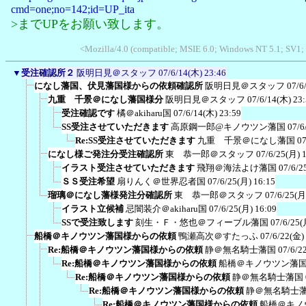
cmd=one;no=142;id=UP_ita
>までUPをお願い致します。
<Mozilla/4.0 (compatible; MSIE 6.0; Windows NT 5.1; SV1;
▼
受注確認所２
阪明日見＠スタッフ
07/6/14(木) 23:46
になし藩国、伏見藩国様からの依頼確認所
阪明日見＠スタッフ
07/6
九重 千景＠になし藩国様分
阪明日見＠スタッフ
07/6/14(木) 23
受注確認です
橘＠akiharu国
07/6/14(木) 23:59
SS受注させていただきます
高原鋼一郎@キノウツン藩国
07/6
Re:SS受注させていただきます
九重 千景＠になし藩国
07
になし様ご発注分受注確認所
東 恭一郎＠スタッフ
07/6/25(月) 
イラスト受注させていただきます
飛翔＠海法よけ藩国
07/6/2
ＳＳ受注希望
扇りんく＠世界忍者国
07/6/25(月) 16:15
瑠璃＠になし藩様発注分確認所
東 恭一郎＠スタッフ
07/6/25(月
イラスト立候補
忌闇装介＠akiharu国
07/6/25(月) 16:09
SSで受注致します
刻生・Ｆ・悠也＠フィーブル藩国
07/6/25(
船橋＠キノウツン藩国様からの依頼
鴨瀬高次＠すたっふ
07/6/22(金)
Re:船橋＠キノウツン藩国様からの依頼
静＠無名騎士藩国
07/6/2
Re:船橋＠キノウツン藩国様からの依頼
船橋＠キノウツン藩
Re:船橋＠キノウツン藩国様からの依頼
静＠無名騎士藩国
Re:船橋＠キノウツン藩国様からの依頼
静＠無名騎士
Re:船橋＠キノウツン藩国様からの依頼
船橋＠キノ