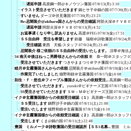
遅延申請
高原鋼一郎@キノウツン藩国
07/8/13(月) 3:10
イラスト受注させていただきます
鍋ヒサ子＠鍋の国
07/7/30(月) 
すいません
ダーゴ＠伏見藩国
07/7/30(月) 23:23
Re:忌闇装介@akiharu国さんからの受注確認
阿部火深＠ＦＶＢ
0
遅延申請
阿部火深＠ＦＶＢ
07/8/13(月) 4:52
お返事遅くなり申し訳ありません
高渡＠FEG
07/8/3(金) 17:51
ＳＳ自由枠 受注を希望します
鈴藤 瑞樹＠詩歌藩国
07/9/24(月
受注確認
東西 天狐/スタッフ
07/9/24(月) 23:49
忌闇装介 様ご依頼のＳＳ自由枠の受注いたします。
涼華＠海法
34 南天＠後ほねっこ男爵領さんからの依頼
東 恭一郎＠スタッフ
0
受注させていただきます
つきやままつり＠ヲチ藩国
07/8/11(土) 
睦月＠玄霧藩国さんからの依頼
忌闇装介＠akiharu国
07/8/10(金) 14:
作業完了いたしました
猫野和錆＠玄霧藩国
07/8/17(金) 6:08
刻生・Ｆ・悠也＠フィーブル藩国さんからの依頼受注...
高原鋼一郎
受注させていただきます。
yuzuki＠ビギナーズ王国
07/8/17(金) 
SS受注させていただきます
ＳＷ－Ｍ＠ビギナーズ王国
07/8/18(土
イク＠玄霧藩国様からの依頼受注確認（１）
高原鋼一郎@スタッフ
ＳＳ受注します
鍋野沙子＠鍋の国
07/8/11(土) 21:00
受注いたします
猫野和錆＠玄霧藩国
07/8/17(金) 6:10
イク＠玄霧藩国様からの依頼受注確認（２）
高原鋼一郎@スタッフ
受注します
くま@鍋の国
07/8/11(土) 22:48
豊国 ミルメーク＠詩歌藩国の受注確認所【ＳＳ1名募...
豊国 ミル