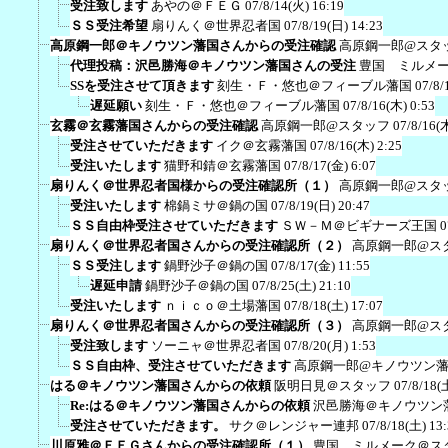
受注致します
あやの＠ＦＥＧ
07/8/14(火) 16:19
ＳＳ受注希望
扇りんく＠世界忍者国
07/8/19(日) 14:23
高原鋼一郎＠キノウツン藩国さんからの受注確認
高原鋼一郎@スタ
代理投稿：沢邑勝海＠キノウツン藩国さんの受注
豊国 ミルメ
SSを受注させて頂きます
刻生・Ｆ・悠也＠フィーブル藩国
07/8/
遅延願い
刻生・Ｆ・悠也＠フィーブル藩国
07/8/16(木) 0:53
玄霧＠玄霧藩国さんからの受注確認
高原鋼一郎@スタッフ
07/8/16(
受注させていただきます
イク＠玄霧藩国
07/8/16(木) 2:25
受注いたします
猫野和錆＠玄霧藩国
07/8/17(金) 6:07
扇りんく＠世界忍者国様からの受注確認所（１）
高原鋼一郎@スタ
受注いたします
棉鍋ミサ＠鍋の国
07/8/19(日) 20:47
ＳＳ自由枠受注させていただきます
ＳＷ－Ｍ＠ビギナーズ王国
0
扇りんく＠世界忍者国さんからの受注確認所（２）
高原鋼一郎@ス
ＳＳ受注します
鍋野沙子＠鍋の国
07/8/17(金) 11:55
遅延申請
鍋野沙子＠鍋の国
07/8/25(土) 21:10
受注いたします
ｎｉｃｏ＠土場藩国
07/8/18(土) 17:07
扇りんく＠世界忍者国さんからの受注確認所（３）
高原鋼一郎@ス
受注致します
ソーニャ＠世界忍者国
07/8/20(月) 1:53
ＳＳ自由枠、受注させていただきます
高原鋼一郎@キノウツン
はる＠キノウツン藩国さんからの依頼
阪明日見＠スタッフ
07/8/18(
Re:はる＠キノウツン藩国さんからの依頼
沢邑勝海＠キノウツン
受注させていただきます。
サク＠レンジャー連邦
07/8/18(土) 13
川原雅＠ＦＥＧさんからの受注確認所（１）
豊国 ミルメーク＠ス