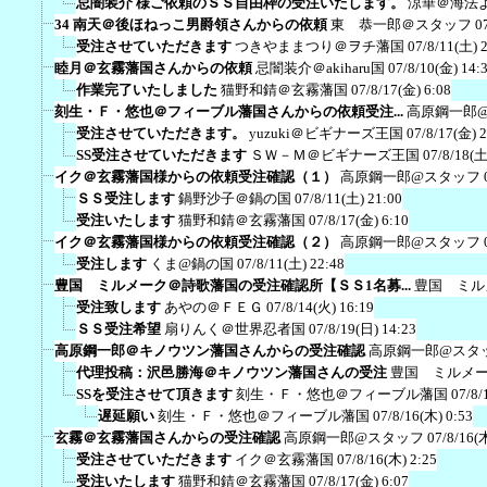
忌闇装介 様ご依頼のＳＳ自由枠の受注いたします。
涼華＠海法
34 南天＠後ほねっこ男爵領さんからの依頼
東 恭一郎＠スタッフ
0
受注させていただきます
つきやままつり＠ヲチ藩国
07/8/11(土) 
睦月＠玄霧藩国さんからの依頼
忌闇装介＠akiharu国
07/8/10(金) 14:
作業完了いたしました
猫野和錆＠玄霧藩国
07/8/17(金) 6:08
刻生・Ｆ・悠也＠フィーブル藩国さんからの依頼受注...
高原鋼一郎
受注させていただきます。
yuzuki＠ビギナーズ王国
07/8/17(金) 
SS受注させていただきます
ＳＷ－Ｍ＠ビギナーズ王国
07/8/18(土
イク＠玄霧藩国様からの依頼受注確認（１）
高原鋼一郎@スタッフ
ＳＳ受注します
鍋野沙子＠鍋の国
07/8/11(土) 21:00
受注いたします
猫野和錆＠玄霧藩国
07/8/17(金) 6:10
イク＠玄霧藩国様からの依頼受注確認（２）
高原鋼一郎@スタッフ
受注します
くま@鍋の国
07/8/11(土) 22:48
豊国 ミルメーク＠詩歌藩国の受注確認所【ＳＳ1名募...
豊国 ミル
受注致します
あやの＠ＦＥＧ
07/8/14(火) 16:19
ＳＳ受注希望
扇りんく＠世界忍者国
07/8/19(日) 14:23
高原鋼一郎＠キノウツン藩国さんからの受注確認
高原鋼一郎@スタ
代理投稿：沢邑勝海＠キノウツン藩国さんの受注
豊国 ミルメ
SSを受注させて頂きます
刻生・Ｆ・悠也＠フィーブル藩国
07/8/
遅延願い
刻生・Ｆ・悠也＠フィーブル藩国
07/8/16(木) 0:53
玄霧＠玄霧藩国さんからの受注確認
高原鋼一郎@スタッフ
07/8/16(
受注させていただきます
イク＠玄霧藩国
07/8/16(木) 2:25
受注いたします
猫野和錆＠玄霧藩国
07/8/17(金) 6:07