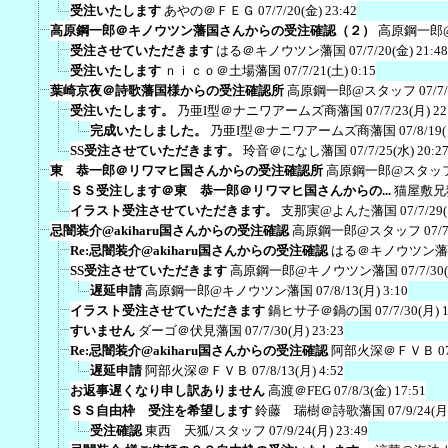
受注いたします
あやの＠ＦＥＧ
07/7/20(金) 23:42
高原鋼一郎＠キノウツン藩国さんからの受注確認（２）
高原鋼一郎
受注させていただきます
はる＠キノウツン藩国
07/7/20(金) 21:48
受注いたします
ｎｉｃｏ＠土場藩国
07/7/21(土) 0:15
葉崎京夜＠詩歌藩国様からの受注確認所
高原鋼一郎@スタッフ
07/7
受注いたします。
乃亜I型＠ナニワアームズ商藩国
07/7/23(月) 22
完成いたしました。
乃亜I型＠ナニワアームズ商藩国
07/8/19
SS受注させていただきます。
玲音＠になし藩国
07/7/25(水) 20:2
東 恭一郎＠リワマヒ国さんからの受注確認所
高原鋼一郎@スタッ
ＳＳ受注します＠東 恭一郎＠リワマヒ国さんからの...
猫屋敷兄
イラスト受注させていただきます。
支那実@よんた藩国
07/7/29
忌闇装介@akiharu国さんからの受注確認
高原鋼一郎@スタッフ
07/
Re:忌闇装介@akiharu国さんからの受注確認
はる＠キノウツン藩
SS受注させていただきます
高原鋼一郎@キノウツン藩国
07/7/30
遅延申請
高原鋼一郎@キノウツン藩国
07/8/13(月) 3:10
イラスト受注させていただきます
鍋ヒサ子＠鍋の国
07/7/30(月) 
すいません
ダーゴ＠伏見藩国
07/7/30(月) 23:23
Re:忌闇装介@akiharu国さんからの受注確認
阿部火深＠ＦＶＢ
0
遅延申請
阿部火深＠ＦＶＢ
07/8/13(月) 4:52
お返事遅くなり申し訳ありません
高渡＠FEG
07/8/3(金) 17:51
ＳＳ自由枠 受注を希望します
鈴藤 瑞樹＠詩歌藩国
07/9/24(月
受注確認
東西 天狐/スタッフ
07/9/24(月) 23:49