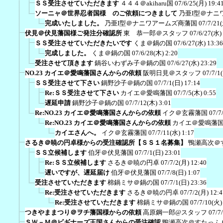
ＳＳ受注させていただきます
４４４＠akiharu国
07/6/25(月) 19:4
ソーニャ＠世界忍者国様 のご依頼につきまして
乃亜I型＠ナニ
完成いたしました。
乃亜I型＠ナニワアームズ商藩国
07/7/21
伏見＠伏見藩国様ご発注分確認所
東 恭一郎＠スタッフ
07/6/27(水)
ＳＳ受注させていただきたいです
くま＠鍋の国
07/6/27(水) 13:36
完成しました。
くま＠鍋の国
07/6/28(木) 2:20
受注させて頂きます
鍋谷いわずみ子＠鍋の国
07/6/27(水) 23:29
NO.23 カイエ＠愛鳴藩国さんからの依頼
阪明日見＠スタッフ
07/7/1
ＳＳ受注させて下さい
鍋野沙子＠鍋の国
07/7/1(日) 17:14
Re:ＳＳ受注させて下さい
カイエ＠愛鳴藩国
07/7/5(木) 0:55
遅延申請
鍋野沙子＠鍋の国
07/7/12(木) 3:01
Re:NO.23 カイエ＠愛鳴藩国さんからの依頼
イク＠玄霧藩国
07/7
Re:NO.23 カイエ＠愛鳴藩国さんからの依頼
カイエ＠愛鳴藩
カイエさんへ。
イク＠玄霧藩国
07/7/11(水) 1:17
さるき＠暁の円卓様からの受注確認所【ＳＳ１名募集】
鴨瀬高次＠
ＳＳ立候補します
伯牙＠伏見藩国
07/7/1(日) 23:01
Re:ＳＳ立候補します
さるき＠暁の円卓
07/7/2(月) 12:40
遅いですが、遅延届け
伯牙＠伏見藩国
07/7/8(日) 1:07
受注させていただきます
棉鍋ミサ＠鍋の国
07/7/1(日) 23:36
Re:受注させていただきます
さるき＠暁の円卓
07/7/2(月) 12:4
Re:受注させていただきます
棉鍋ミサ＠鍋の国
07/7/10(火)
つきやままつり＠ヲチ藩国様からの依頼
高原鋼一郎@スタッフ
07/7
ＳＷ－Ｍ＠ビギナーズ王国さんからの受注確認
鴨瀬高次＠すたっふ