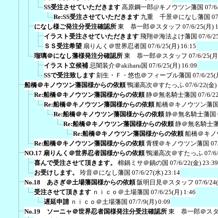
SS受注させていただきます
高原鋼一郎@キノウツン藩国
07/6
Re:SS受注させていただきます
九重 千景＠になし藩国
07
になし様ご発注分受注確認所
東 恭一郎＠スタッフ
07/6/25(月) 
イラスト受注させていただきます
飛翔＠海法よけ藩国
07/6/2
ＳＳ受注希望
扇りんく＠世界忍者国
07/6/25(月) 16:15
瑠璃＠になし藩様発注分確認所
東 恭一郎＠スタッフ
07/6/25(月
イラスト立候補
忌闇装介＠akiharu国
07/6/25(月) 16:09
SSで受注致します
刻生・Ｆ・悠也＠フィーブル藩国
07/6/25(
船橋＠キノウツン藩国様からの依頼
鴨瀬高次＠すたっふ
07/6/22(金)
Re:船橋＠キノウツン藩国様からの依頼
静＠無名騎士藩国
07/6/2
Re:船橋＠キノウツン藩国様からの依頼
船橋＠キノウツン藩
Re:船橋＠キノウツン藩国様からの依頼
静＠無名騎士藩国
Re:船橋＠キノウツン藩国様からの依頼
静＠無名騎士
Re:船橋＠キノウツン藩国様からの依頼
船橋＠キノ
Re:船橋＠キノウツン藩国様からの依頼
青狸＠キノウツン藩国
07
NO.17 扇りんく＠世界忍者国様からの依頼
鴨瀬高次＠すたっふ
07/6
喜んで受注させて頂きます。
棉鍋ミサ＠鍋の国
07/6/22(金) 23:39
お受けします。
玲音＠になし藩国
07/6/27(水) 23:14
No.18 あさぎ＠土場藩国様からの依頼
阪明日見＠スタッフ
07/6/24
受注させて頂きます
ｎｉｃｏ＠土場藩国
07/6/25(月) 1:46
遅延申請
ｎｉｃｏ＠土場藩国
07/7/9(月) 0:09
No.19 ソーニャ＠世界忍者国様発注分受注確認所
東 恭一郎＠ス