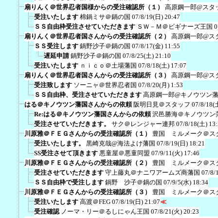
扇りんく＠世界忍者国様からの受注確認所（１）
高原鋼一郎@スタ
受注いたします
棉鍋ミサ＠鍋の国
07/8/19(日) 20:47
ＳＳ自由枠受注させていただきます
ＳＷ－Ｍ＠ビギナーズ王国
0
扇りんく＠世界忍者国さんからの受注確認所（２）
高原鋼一郎@ス
ＳＳ受注します
鍋野沙子＠鍋の国
07/8/17(金) 11:55
遅延申請
鍋野沙子＠鍋の国
07/8/25(土) 21:10
受注いたします
ｎｉｃｏ＠土場藩国
07/8/18(土) 17:07
扇りんく＠世界忍者国さんからの受注確認所（３）
高原鋼一郎@ス
受注致します
ソーニャ＠世界忍者国
07/8/20(月) 1:53
ＳＳ自由枠、受注させていただきます
高原鋼一郎@キノウツン
はる＠キノウツン藩国さんからの依頼
阪明日見＠スタッフ
07/8/18(
Re:はる＠キノウツン藩国さんからの依頼
沢邑勝海＠キノウツン
受注させていただきます。
サク＠レンジャー連邦
07/8/18(土) 13
川原雅＠ＦＥＧさんからの受注確認所（１）
豊国 ミルメーク＠ス
受注いたします。
黒崎克哉@海法よけ藩国
07/8/19(日) 18:21
SS受注させて頂きます
悪童屋＠悪童同盟
07/9/11(火) 17:46
川原雅＠ＦＥＧさんからの受注確認所（２）
豊国 ミルメーク＠ス
受注させていただきます
守上藤丸＠ナニワアームズ商藩国
07/8/
ＳＳ自由枠で受注します
鍋野 沙子＠鍋の国
07/9/5(水) 18:34
川原雅＠ＦＥＧさんからの受注確認所（３）
豊国 ミルメーク＠ス
受注いたします
高渡＠FEG
07/8/19(日) 21:07
≪
受注確認
ノーマ・リー＠るしにゃん王国
07/8/21(火) 20:23