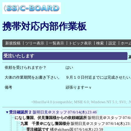
携帯対応内部作業板
新規投稿
┃
ツリー表示
┃
一覧表示
┃
トピック表示
┃
検索
┃
設定
┃
ホー
受注いたします
依頼を受けられますか？ はい
大体の作業期間をお書き下さい。 ９月１０日付近までには完成させたい
備考 頑張りますーｖ
<Mozilla/4.0 (compatible; MSIE 6.0; Windows NT 5.1; SV1;
▼
受注確認所２
阪明日見＠スタッフ
07/6/14(木) 23:46
になし藩国、伏見藩国様からの依頼確認所
阪明日見＠スタッフ
07/6
九重 千景＠になし藩国様分
阪明日見＠スタッフ
07/6/14(木) 23
受注確認です
橘＠akiharu国
07/6/14(木) 23:59