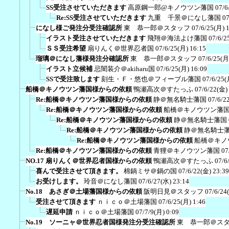
SS受注させていただきます
高原鋼一郎@キノウツン藩国
07/6
Re:SS受注させていただきます
九重 千景＠になし藩国
07
になし様ご発注分受注確認所
東 恭一郎＠スタッフ
07/6/25(月) 
イラスト受注させていただきます
飛翔＠海法よけ藩国
07/6/2
ＳＳ受注希望
扇りんく＠世界忍者国
07/6/25(月) 16:15
瑠璃＠になし藩様発注分確認所
東 恭一郎＠スタッフ
07/6/25(月
イラスト立候補
忌闇装介＠akiharu国
07/6/25(月) 16:09
SSで受注致します
刻生・Ｆ・悠也＠フィーブル藩国
07/6/25(
船橋＠キノウツン藩国様からの依頼
鴨瀬高次＠すたっふ
07/6/22(金)
Re:船橋＠キノウツン藩国様からの依頼
静＠無名騎士藩国
07/6/2
Re:船橋＠キノウツン藩国様からの依頼
船橋＠キノウツン藩
Re:船橋＠キノウツン藩国様からの依頼
静＠無名騎士藩国
Re:船橋＠キノウツン藩国様からの依頼
静＠無名騎士
Re:船橋＠キノウツン藩国様からの依頼
船橋＠キノ
Re:船橋＠キノウツン藩国様からの依頼
青狸＠キノウツン藩国
07
NO.17 扇りんく＠世界忍者国様からの依頼
鴨瀬高次＠すたっふ
07/6
喜んで受注させて頂きます。
棉鍋ミサ＠鍋の国
07/6/22(金) 23:39
お受けします。
玲音＠になし藩国
07/6/27(水) 23:14
No.18 あさぎ＠土場藩国様からの依頼
阪明日見＠スタッフ
07/6/24
受注させて頂きます
ｎｉｃｏ＠土場藩国
07/6/25(月) 1:46
遅延申請
ｎｉｃｏ＠土場藩国
07/7/9(月) 0:09
No.19 ソーニャ＠世界忍者国様発注分受注確認所
東 恭一郎＠ス