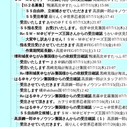
【SS２名募集】
鴨瀬高次＠すたっふ
07/7/11(水) 15:06
ＳＳ自由枠、立候補させていただきます
高原鋼一郎@キノウ
ＳＳ受注希望
扇りんく＠世界忍者国
07/7/11(水) 17:41
受注いたします
あやの＠ＦＥＧ
07/7/12(木) 21:07
ＳＳ指名受注 お受けいたします。
伯牙＠伏見藩国
07/7/12(木) 
Re:ＳＷ－Ｍ＠ビギナーズ王国さんからの受注確認
うかい＠伏見
大変申し訳ありません！
ＳＷ－Ｍ＠ビギナーズ王国
07/7/13(
指名受注受けさせていただきます
高渡＠FEG
07/7/13(金) 8:03
作業期間延長願い
高渡＠FEG
07/7/21(土) 3:12
壊和城夜＠ながみ藩国様からの依頼受注確認
鴨瀬高次＠すたっふ
07
受注いたしますー
まき＠鍋の国
07/7/11(水) 20:53
受注いたします
黒崎克哉@海法よけ藩国
07/7/12(木) 23:07
Re:壊和城夜＠ながみ藩国様からの依頼受注確認
黒崎克哉@海法
はる＠キノウツン藩国様からの受注確認
高原鋼一郎@スタッフ
07/7
受注させていただきます
高原鋼一郎@キノウツン
07/7/15(日) 23:
受注します
橘＠akiharu国
07/7/16(月) 2:42
Re:はる＠キノウツン藩国様からの受注確認
黒霧＠玄霧藩国
07/7
受注させて頂きます。
カヲリ＠世界忍者国
07/7/16(月) 14:12
Re:はる＠キノウツン藩国様からの受注確認
ソーニャ＠世界忍者
ＳＳ自由枠立候補します
ＳＷ－Ｍ＠ビギナーズ王国
07/7/20(金) 
高原鋼一郎＠キノウツン藩国さんからの受注確認（１）
高原鋼一郎
受注させていただきます。
扇りんく＠世界忍者国
07/7/20(金) 20