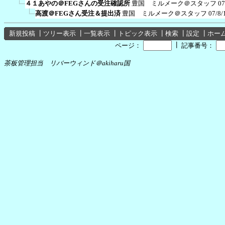
４１あやの＠FEGさんの受注確認所
豊国 ミルメーク＠スタッフ
07
高渡＠FEGさん受注＆提出済
豊国 ミルメーク＠スタッフ
07/8/
新規投稿
┃
ツリー表示
┃
一覧表示
┃
トピック表示
┃
検索
┃
設定
┃
ホー
┃
ページ：
記事番号：
茶板管理担当 リバーウィンド＠akiharu国