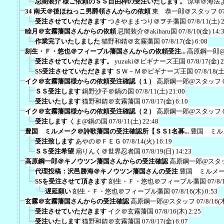
忌闇装介 様ご依頼のＳＳ自由枠の受注いたします。
涼華＠海法
34 南天＠後ほねっこ男爵領さんからの依頼
東 恭一郎＠スタッフ
0
受注させていただきます
つきやままつり＠ヲチ藩国
07/8/11(土) 
睦月＠玄霧藩国さんからの依頼
忌闇装介＠akiharu国
07/8/10(金) 14:
作業完了いたしました
猫野和錆＠玄霧藩国
07/8/17(金) 6:08
刻生・Ｆ・悠也＠フィーブル藩国さんからの依頼受注...
高原鋼一郎
受注させていただきます。
yuzuki＠ビギナーズ王国
07/8/17(金) 
SS受注させていただきます
ＳＷ－Ｍ＠ビギナーズ王国
07/8/18(土
イク＠玄霧藩国様からの依頼受注確認（１）
高原鋼一郎@スタッフ
ＳＳ受注します
鍋野沙子＠鍋の国
07/8/11(土) 21:00
受注いたします
猫野和錆＠玄霧藩国
07/8/17(金) 6:10
イク＠玄霧藩国様からの依頼受注確認（２）
高原鋼一郎@スタッフ
受注します
くま@鍋の国
07/8/11(土) 22:48
豊国 ミルメーク＠詩歌藩国の受注確認所【ＳＳ1名募...
豊国 ミル
受注致します
あやの＠ＦＥＧ
07/8/14(火) 16:19
ＳＳ受注希望
扇りんく＠世界忍者国
07/8/19(日) 14:23
高原鋼一郎＠キノウツン藩国さんからの受注確認
高原鋼一郎@スタ
代理投稿：沢邑勝海＠キノウツン藩国さんの受注
豊国 ミルメ
SSを受注させて頂きます
刻生・Ｆ・悠也＠フィーブル藩国
07/8/
遅延願い
刻生・Ｆ・悠也＠フィーブル藩国
07/8/16(木) 0:53
玄霧＠玄霧藩国さんからの受注確認
高原鋼一郎@スタッフ
07/8/16(
受注させていただきます
イク＠玄霧藩国
07/8/16(木) 2:25
受注いたします
猫野和錆＠玄霧藩国
07/8/17(金) 6:07