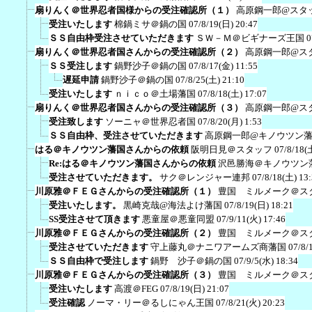
扇りんく＠世界忍者国様からの受注確認所（１）
高原鋼一郎@スタ
受注いたします
棉鍋ミサ＠鍋の国
07/8/19(日) 20:47
ＳＳ自由枠受注させていただきます
ＳＷ－Ｍ＠ビギナーズ王国
0
扇りんく＠世界忍者国さんからの受注確認所（２）
高原鋼一郎@ス
ＳＳ受注します
鍋野沙子＠鍋の国
07/8/17(金) 11:55
遅延申請
鍋野沙子＠鍋の国
07/8/25(土) 21:10
受注いたします
ｎｉｃｏ＠土場藩国
07/8/18(土) 17:07
扇りんく＠世界忍者国さんからの受注確認所（３）
高原鋼一郎@ス
受注致します
ソーニャ＠世界忍者国
07/8/20(月) 1:53
ＳＳ自由枠、受注させていただきます
高原鋼一郎@キノウツン
はる＠キノウツン藩国さんからの依頼
阪明日見＠スタッフ
07/8/18(
Re:はる＠キノウツン藩国さんからの依頼
沢邑勝海＠キノウツン
受注させていただきます。
サク＠レンジャー連邦
07/8/18(土) 13
川原雅＠ＦＥＧさんからの受注確認所（１）
豊国 ミルメーク＠ス
受注いたします。
黒崎克哉@海法よけ藩国
07/8/19(日) 18:21
SS受注させて頂きます
悪童屋＠悪童同盟
07/9/11(火) 17:46
川原雅＠ＦＥＧさんからの受注確認所（２）
豊国 ミルメーク＠ス
受注させていただきます
守上藤丸＠ナニワアームズ商藩国
07/8/
ＳＳ自由枠で受注します
鍋野 沙子＠鍋の国
07/9/5(水) 18:34
川原雅＠ＦＥＧさんからの受注確認所（３）
豊国 ミルメーク＠ス
受注いたします
高渡＠FEG
07/8/19(日) 21:07
受注確認
ノーマ・リー＠るしにゃん王国
07/8/21(火) 20:23