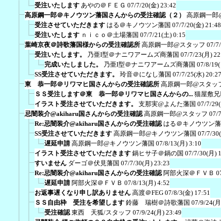
受注いたします
あやの＠ＦＥＧ
07/7/20(金) 23:42
高原鋼一郎＠キノウツン藩国さんからの受注確認（２）
高原鋼一郎
受注させていただきます
はる＠キノウツン藩国
07/7/20(金) 21:48
受注いたします
ｎｉｃｏ＠土場藩国
07/7/21(土) 0:15
葉崎京夜＠詩歌藩国様からの受注確認所
高原鋼一郎@スタッフ
07/7
受注いたします。
乃亜I型＠ナニワアームズ商藩国
07/7/23(月) 22
完成いたしました。
乃亜I型＠ナニワアームズ商藩国
07/8/19
SS受注させていただきます。
玲音＠になし藩国
07/7/25(水) 20:2
東 恭一郎＠リワマヒ国さんからの受注確認所
高原鋼一郎@スタッ
ＳＳ受注します＠東 恭一郎＠リワマヒ国さんからの...
猫屋敷兄
イラスト受注させていただきます。
支那実@よんた藩国
07/7/29
忌闇装介@akiharu国さんからの受注確認
高原鋼一郎@スタッフ
07/
Re:忌闇装介@akiharu国さんからの受注確認
はる＠キノウツン藩
SS受注させていただきます
高原鋼一郎@キノウツン藩国
07/7/30
遅延申請
高原鋼一郎@キノウツン藩国
07/8/13(月) 3:10
イラスト受注させていただきます
鍋ヒサ子＠鍋の国
07/7/30(月) 
すいません
ダーゴ＠伏見藩国
07/7/30(月) 23:23
Re:忌闇装介@akiharu国さんからの受注確認
阿部火深＠ＦＶＢ
0
遅延申請
阿部火深＠ＦＶＢ
07/8/13(月) 4:52
お返事遅くなり申し訳ありません
高渡＠FEG
07/8/3(金) 17:51
ＳＳ自由枠 受注を希望します
鈴藤 瑞樹＠詩歌藩国
07/9/24(月
受注確認
東西 天狐/スタッフ
07/9/24(月) 23:49