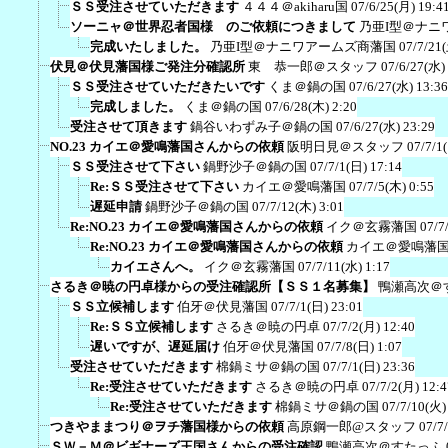
ＳＳ受注させていただきます
４４４＠akiharu国
07/6/25(月) 19:4
ソーニャ＠世界忍者国様 のご依頼につきまして
乃亜I型＠ナニ
完成いたしました。
乃亜I型＠ナニワアームズ商藩国
07/7/21
伏見＠伏見藩国様ご発注分確認所
東 恭一郎＠スタッフ
07/6/27(水)
ＳＳ受注させていただきたいです
くま＠鍋の国
07/6/27(水) 13:36
完成しました。
くま＠鍋の国
07/6/28(木) 2:20
受注させて頂きます
鍋谷いわずみ子＠鍋の国
07/6/27(水) 23:29
NO.23 カイエ＠愛鳴藩国さんからの依頼
阪明日見＠スタッフ
07/7/1
ＳＳ受注させて下さい
鍋野沙子＠鍋の国
07/7/1(日) 17:14
Re:ＳＳ受注させて下さい
カイエ＠愛鳴藩国
07/7/5(木) 0:55
遅延申請
鍋野沙子＠鍋の国
07/7/12(木) 3:01
Re:NO.23 カイエ＠愛鳴藩国さんからの依頼
イク＠玄霧藩国
07/7
Re:NO.23 カイエ＠愛鳴藩国さんからの依頼
カイエ＠愛鳴藩
カイエさんへ。
イク＠玄霧藩国
07/7/11(水) 1:17
さるき＠暁の円卓様からの受注確認所【ＳＳ１名募集】
鴨瀬高次＠
ＳＳ立候補します
伯牙＠伏見藩国
07/7/1(日) 23:01
Re:ＳＳ立候補します
さるき＠暁の円卓
07/7/2(月) 12:40
遅いですが、遅延届け
伯牙＠伏見藩国
07/7/8(日) 1:07
受注させていただきます
棉鍋ミサ＠鍋の国
07/7/1(日) 23:36
Re:受注させていただきます
さるき＠暁の円卓
07/7/2(月) 12:4
Re:受注させていただきます
棉鍋ミサ＠鍋の国
07/7/10(火)
つきやままつり＠ヲチ藩国様からの依頼
高原鋼一郎@スタッフ
07/7
ＳＷ－Ｍ＠ビギナーズ王国さんからの受注確認
鴨瀬高次＠すたっふ