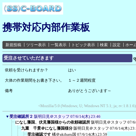
携帯対応内部作業板
新規投稿
┃
ツリー表示
┃
一覧表示
┃
トピック表示
┃
検索
┃
設定
┃
ホー
受注させていただきます
依頼を受けられますか？ はい
大体の作業期間をお書き下さい。 １～２週間程度
備考 ありがとうございます～
<Mozilla/5.0 (Windows; U; Windows NT 5.1; ja; rv:1.8.1.
▼
受注確認所２
阪明日見＠スタッフ
07/6/14(木) 23:46
になし藩国、伏見藩国様からの依頼確認所
阪明日見＠スタッフ
07/6
九重 千景＠になし藩国様分
阪明日見＠スタッフ
07/6/14(木) 23
受注確認です
橘＠akiharu国
07/6/14(木) 23:59