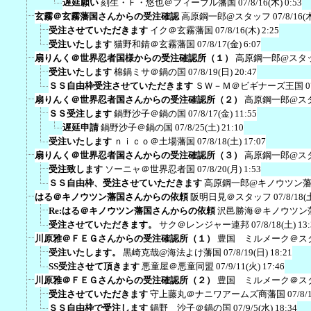
遅延願い
刻生・Ｆ・悠也＠フィーブル藩国
07/8/16(木) 0:53
玄霧＠玄霧藩国さんからの受注確認
高原鋼一郎@スタッフ
07/8/16(
受注させていただきます
イク＠玄霧藩国
07/8/16(木) 2:25
受注いたします
猫野和錆＠玄霧藩国
07/8/17(金) 6:07
扇りんく＠世界忍者国様からの受注確認所（１）
高原鋼一郎@スタ
受注いたします
棉鍋ミサ＠鍋の国
07/8/19(日) 20:47
ＳＳ自由枠受注させていただきます
ＳＷ－Ｍ＠ビギナーズ王国
0
扇りんく＠世界忍者国さんからの受注確認所（２）
高原鋼一郎@ス
ＳＳ受注します
鍋野沙子＠鍋の国
07/8/17(金) 11:55
遅延申請
鍋野沙子＠鍋の国
07/8/25(土) 21:10
受注いたします
ｎｉｃｏ＠土場藩国
07/8/18(土) 17:07
扇りんく＠世界忍者国さんからの受注確認所（３）
高原鋼一郎@ス
受注致します
ソーニャ＠世界忍者国
07/8/20(月) 1:53
ＳＳ自由枠、受注させていただきます
高原鋼一郎@キノウツン
はる＠キノウツン藩国さんからの依頼
阪明日見＠スタッフ
07/8/18(
Re:はる＠キノウツン藩国さんからの依頼
沢邑勝海＠キノウツン
受注させていただきます。
サク＠レンジャー連邦
07/8/18(土) 13
川原雅＠ＦＥＧさんからの受注確認所（１）
豊国 ミルメーク＠ス
受注いたします。
黒崎克哉@海法よけ藩国
07/8/19(日) 18:21
SS受注させて頂きます
悪童屋＠悪童同盟
07/9/11(火) 17:46
川原雅＠ＦＥＧさんからの受注確認所（２）
豊国 ミルメーク＠ス
受注させていただきます
守上藤丸＠ナニワアームズ商藩国
07/8/
ＳＳ自由枠で受注します
鍋野 沙子＠鍋の国
07/9/5(水) 18:34