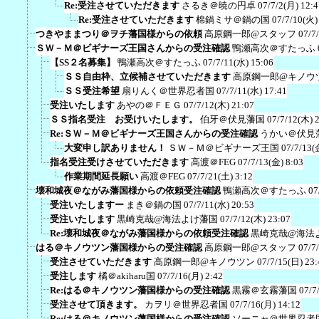
Re:受注させていただきます
さるき＠暁の円卓
07/7/2(月) 12:4
Re:受注させていただきます
棉鍋ミサ＠鍋の国
07/7/10(火)
つきやままつり＠ヲチ藩国様からの依頼
高原鋼一郎@スタッフ
07/7
ＳＷ－Ｍ＠ビギナーズ王国さんからの受注確認
鴨瀬高次＠すたっふ
【SS２名募集】
鴨瀬高次＠すたっふ
07/7/11(水) 15:06
ＳＳ自由枠、立候補させていただきます
高原鋼一郎@キノウ
ＳＳ受注希望
扇りんく＠世界忍者国
07/7/11(水) 17:41
受注いたします
あやの＠ＦＥＧ
07/7/12(木) 21:07
ＳＳ指名受注 お受けいたします。
伯牙＠伏見藩国
07/7/12(木) 
Re:ＳＷ－Ｍ＠ビギナーズ王国さんからの受注確認
うかい＠伏見
大変申し訳ありません！
ＳＷ－Ｍ＠ビギナーズ王国
07/7/13(
指名受注受けさせていただきます
高渡＠FEG
07/7/13(金) 8:03
作業期間延長願い
高渡＠FEG
07/7/21(土) 3:12
壊和城夜＠ながみ藩国様からの依頼受注確認
鴨瀬高次＠すたっふ
07
受注いたしますー
まき＠鍋の国
07/7/11(水) 20:53
受注いたします
黒崎克哉@海法よけ藩国
07/7/12(木) 23:07
Re:壊和城夜＠ながみ藩国様からの依頼受注確認
黒崎克哉@海法
はる＠キノウツン藩国様からの受注確認
高原鋼一郎@スタッフ
07/7
受注させていただきます
高原鋼一郎@キノウツン
07/7/15(日) 23:
受注します
橘＠akiharu国
07/7/16(月) 2:42
Re:はる＠キノウツン藩国様からの受注確認
黒霧＠玄霧藩国
07/7
受注させて頂きます。
カヲリ＠世界忍者国
07/7/16(月) 14:12
Re:はる＠キノウツン藩国様からの受注確認
ソーニャ＠世界忍者