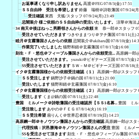
お返事遅くなり申し訳ありません
高渡＠FEG
07/8/3(金) 17:51
ＳＳ自由枠 受注を希望します
鈴藤 瑞樹＠詩歌藩国
07/9/24(月
受注確認
東西 天狐/スタッフ
07/9/24(月) 23:49
忌闇装介 様ご依頼のＳＳ自由枠の受注いたします。
涼華＠海法
34 南天＠後ほねっこ男爵領さんからの依頼
東 恭一郎＠スタッフ
0
受注させていただきます
つきやままつり＠ヲチ藩国
07/8/11(土) 
睦月＠玄霧藩国さんからの依頼
忌闇装介＠akiharu国
07/8/10(金) 14:
作業完了いたしました
猫野和錆＠玄霧藩国
07/8/17(金) 6:08
刻生・Ｆ・悠也＠フィーブル藩国さんからの依頼受注...
高原鋼一郎
受注させていただきます。
yuzuki＠ビギナーズ王国
07/8/17(金) 
SS受注させていただきます
ＳＷ－Ｍ＠ビギナーズ王国
07/8/18(土
イク＠玄霧藩国様からの依頼受注確認（１）
高原鋼一郎@スタッフ
ＳＳ受注します
鍋野沙子＠鍋の国
07/8/11(土) 21:00
受注いたします
猫野和錆＠玄霧藩国
07/8/17(金) 6:10
イク＠玄霧藩国様からの依頼受注確認（２）
高原鋼一郎@スタッフ
受注します
くま@鍋の国
07/8/11(土) 22:48
豊国 ミルメーク＠詩歌藩国の受注確認所【ＳＳ1名募...
豊国 ミル
受注致します
あやの＠ＦＥＧ
07/8/14(火) 16:19
ＳＳ受注希望
扇りんく＠世界忍者国
07/8/19(日) 14:23
高原鋼一郎＠キノウツン藩国さんからの受注確認
高原鋼一郎@スタ
代理投稿：沢邑勝海＠キノウツン藩国さんの受注
豊国 ミルメ
SSを受注させて頂きます
刻生・Ｆ・悠也＠フィーブル藩国
07/8/