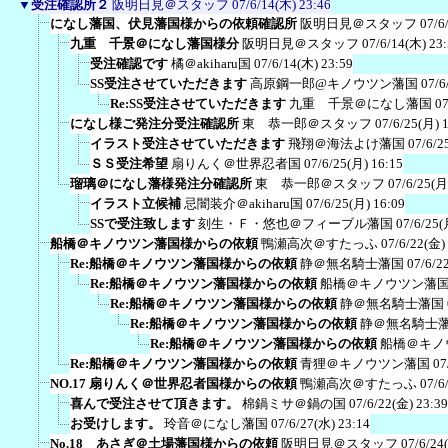
▼
受注確認所２
阪明日見＠スタッフ
07/6/14(木) 23:46
になし藩国、伏見藩国様からの依頼確認所
阪明日見＠スタッフ
07/6
九重 千景＠になし藩国様分
阪明日見＠スタッフ
07/6/14(木) 23
受注確認です
橘＠akiharu国
07/6/14(木) 23:59
SS受注させていただきます
高原鋼一郎@キノウツン藩国
07/6
Re:SS受注させていただきます
九重 千景＠になし藩国
07
になし様ご発注分受注確認所
東 恭一郎＠スタッフ
07/6/25(月) 
イラスト受注させていただきます
飛翔＠海法よけ藩国
07/6/2
ＳＳ受注希望
扇りんく＠世界忍者国
07/6/25(月) 16:15
瑠璃＠になし藩様発注分確認所
東 恭一郎＠スタッフ
07/6/25(月
イラスト立候補
忌闇装介＠akiharu国
07/6/25(月) 16:09
SSで受注致します
刻生・Ｆ・悠也＠フィーブル藩国
07/6/25(
船橋＠キノウツン藩国様からの依頼
鴨瀬高次＠すたっふ
07/6/22(金)
Re:船橋＠キノウツン藩国様からの依頼
静＠無名騎士藩国
07/6/2
Re:船橋＠キノウツン藩国様からの依頼
船橋＠キノウツン藩
Re:船橋＠キノウツン藩国様からの依頼
静＠無名騎士藩国
Re:船橋＠キノウツン藩国様からの依頼
静＠無名騎士
Re:船橋＠キノウツン藩国様からの依頼
船橋＠キノ
Re:船橋＠キノウツン藩国様からの依頼
青狸＠キノウツン藩国
07
NO.17 扇りんく＠世界忍者国様からの依頼
鴨瀬高次＠すたっふ
07/6
喜んで受注させて頂きます。
棉鍋ミサ＠鍋の国
07/6/22(金) 23:39
お受けします。
玲音＠になし藩国
07/6/27(水) 23:14
No.18 あさぎ＠土場藩国様からの依頼
阪明日見＠スタッフ
07/6/24