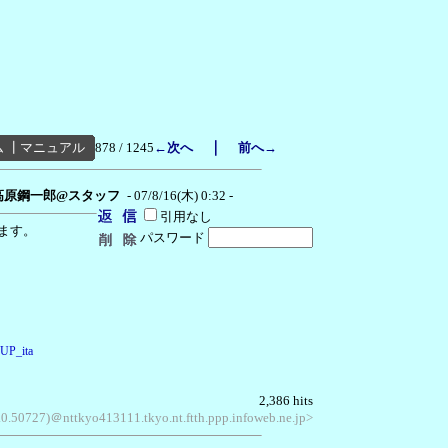
｜
ム
┃
マニュアル
878 / 1245
←次へ
前へ→
高原鋼一郎@スタッフ
- 07/8/16(木) 0:32 -
引用なし
ます。
パスワード
=UP_ita
2,386 hits
.0.50727)＠nttkyo413111.tkyo.nt.ftth.ppp.infoweb.ne.jp>