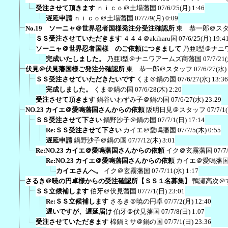
受注させて頂きます
ｎｉｃｏ＠土場藩国
07/6/25(月) 1:46
遅延申請
ｎｉｃｏ＠土場藩国
07/7/9(月) 0:09
No.19 ソーニャ＠世界忍者国様発注分受注確認所
東 恭一郎＠ス
ＳＳ受注させていただきます
４４４＠akiharu国
07/6/25(月) 19:4
ソーニャ＠世界忍者国様 のご依頼につきまして
乃亜I型＠ナニ
完成いたしました。
乃亜I型＠ナニワアームズ商藩国
07/7/21
伏見＠伏見藩国様ご発注分確認所
東 恭一郎＠スタッフ
07/6/27(水)
ＳＳ受注させていただきたいです
くま＠鍋の国
07/6/27(水) 13:36
完成しました。
くま＠鍋の国
07/6/28(木) 2:20
受注させて頂きます
鍋谷いわずみ子＠鍋の国
07/6/27(水) 23:29
NO.23 カイエ＠愛鳴藩国さんからの依頼
阪明日見＠スタッフ
07/7/1
ＳＳ受注させて下さい
鍋野沙子＠鍋の国
07/7/1(日) 17:14
Re:ＳＳ受注させて下さい
カイエ＠愛鳴藩国
07/7/5(木) 0:55
遅延申請
鍋野沙子＠鍋の国
07/7/12(木) 3:01
Re:NO.23 カイエ＠愛鳴藩国さんからの依頼
イク＠玄霧藩国
07/7
Re:NO.23 カイエ＠愛鳴藩国さんからの依頼
カイエ＠愛鳴藩
カイエさんへ。
イク＠玄霧藩国
07/7/11(水) 1:17
さるき＠暁の円卓様からの受注確認所【ＳＳ１名募集】
鴨瀬高次＠
ＳＳ立候補します
伯牙＠伏見藩国
07/7/1(日) 23:01
Re:ＳＳ立候補します
さるき＠暁の円卓
07/7/2(月) 12:40
遅いですが、遅延届け
伯牙＠伏見藩国
07/7/8(日) 1:07
受注させていただきます
棉鍋ミサ＠鍋の国
07/7/1(日) 23:36