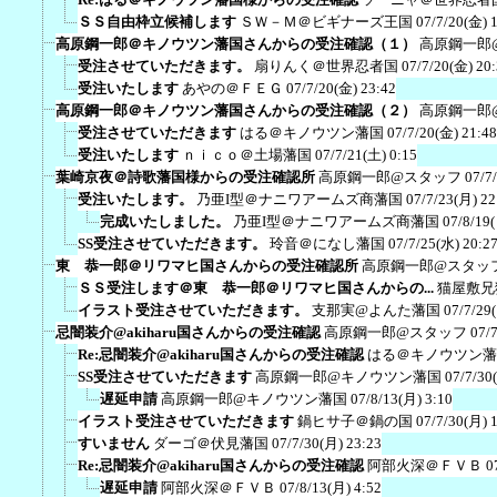
ＳＳ自由枠立候補します
ＳＷ－Ｍ＠ビギナーズ王国
07/7/20(金) 
高原鋼一郎＠キノウツン藩国さんからの受注確認（１）
高原鋼一郎
受注させていただきます。
扇りんく＠世界忍者国
07/7/20(金) 20
受注いたします
あやの＠ＦＥＧ
07/7/20(金) 23:42
高原鋼一郎＠キノウツン藩国さんからの受注確認（２）
高原鋼一郎
受注させていただきます
はる＠キノウツン藩国
07/7/20(金) 21:48
受注いたします
ｎｉｃｏ＠土場藩国
07/7/21(土) 0:15
葉崎京夜＠詩歌藩国様からの受注確認所
高原鋼一郎@スタッフ
07/7
受注いたします。
乃亜I型＠ナニワアームズ商藩国
07/7/23(月) 22
完成いたしました。
乃亜I型＠ナニワアームズ商藩国
07/8/19
SS受注させていただきます。
玲音＠になし藩国
07/7/25(水) 20:2
東 恭一郎＠リワマヒ国さんからの受注確認所
高原鋼一郎@スタッ
ＳＳ受注します＠東 恭一郎＠リワマヒ国さんからの...
猫屋敷兄
イラスト受注させていただきます。
支那実@よんた藩国
07/7/29
忌闇装介@akiharu国さんからの受注確認
高原鋼一郎@スタッフ
07/
Re:忌闇装介@akiharu国さんからの受注確認
はる＠キノウツン藩
SS受注させていただきます
高原鋼一郎@キノウツン藩国
07/7/30
遅延申請
高原鋼一郎@キノウツン藩国
07/8/13(月) 3:10
イラスト受注させていただきます
鍋ヒサ子＠鍋の国
07/7/30(月) 
すいません
ダーゴ＠伏見藩国
07/7/30(月) 23:23
Re:忌闇装介@akiharu国さんからの受注確認
阿部火深＠ＦＶＢ
0
遅延申請
阿部火深＠ＦＶＢ
07/8/13(月) 4:52