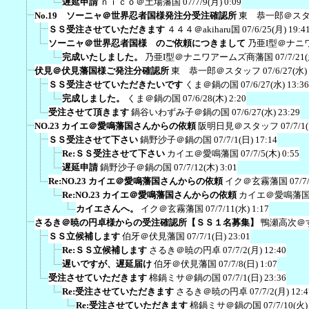
遅延申請
ｎｉｃｏ＠土場藩国
07/7/9(月) 0:09
No.19 ソーニャ＠世界忍者国様発注分受注確認所
東 恭一郎＠ス
ＳＳ受注させていただきます
４４４＠akiharu国
07/6/25(月) 19:4
ソーニャ＠世界忍者国様 のご依頼につきまして
乃亜I型＠ナニ
完成いたしました。
乃亜I型＠ナニワアームズ商藩国
07/7/21
伏見＠伏見藩国様ご発注分確認所
東 恭一郎＠スタッフ
07/6/27(水)
ＳＳ受注させていただきたいです
くま＠鍋の国
07/6/27(水) 13:36
完成しました。
くま＠鍋の国
07/6/28(木) 2:20
受注させて頂きます
鍋谷いわずみ子＠鍋の国
07/6/27(水) 23:29
NO.23 カイエ＠愛鳴藩国さんからの依頼
阪明日見＠スタッフ
07/7/1
ＳＳ受注させて下さい
鍋野沙子＠鍋の国
07/7/1(日) 17:14
Re:ＳＳ受注させて下さい
カイエ＠愛鳴藩国
07/7/5(木) 0:55
遅延申請
鍋野沙子＠鍋の国
07/7/12(木) 3:01
Re:NO.23 カイエ＠愛鳴藩国さんからの依頼
イク＠玄霧藩国
07/7
Re:NO.23 カイエ＠愛鳴藩国さんからの依頼
カイエ＠愛鳴藩
カイエさんへ。
イク＠玄霧藩国
07/7/11(水) 1:17
さるき＠暁の円卓様からの受注確認所【ＳＳ１名募集】
鴨瀬高次＠
ＳＳ立候補します
伯牙＠伏見藩国
07/7/1(日) 23:01
Re:ＳＳ立候補します
さるき＠暁の円卓
07/7/2(月) 12:40
遅いですが、遅延届け
伯牙＠伏見藩国
07/7/8(日) 1:07
受注させていただきます
棉鍋ミサ＠鍋の国
07/7/1(日) 23:36
Re:受注させていただきます
さるき＠暁の円卓
07/7/2(月) 12:4
Re:受注させていただきます
棉鍋ミサ＠鍋の国
07/7/10(火)