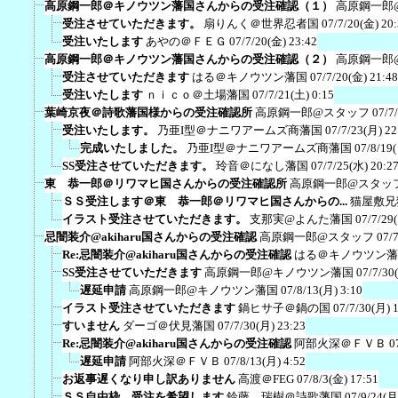
高原鋼一郎＠キノウツン藩国さんからの受注確認（１）
高原鋼一郎
受注させていただきます。
扇りんく＠世界忍者国
07/7/20(金) 20
受注いたします
あやの＠ＦＥＧ
07/7/20(金) 23:42
高原鋼一郎＠キノウツン藩国さんからの受注確認（２）
高原鋼一郎
受注させていただきます
はる＠キノウツン藩国
07/7/20(金) 21:48
受注いたします
ｎｉｃｏ＠土場藩国
07/7/21(土) 0:15
葉崎京夜＠詩歌藩国様からの受注確認所
高原鋼一郎@スタッフ
07/7
受注いたします。
乃亜I型＠ナニワアームズ商藩国
07/7/23(月) 22
完成いたしました。
乃亜I型＠ナニワアームズ商藩国
07/8/19
SS受注させていただきます。
玲音＠になし藩国
07/7/25(水) 20:2
東 恭一郎＠リワマヒ国さんからの受注確認所
高原鋼一郎@スタッ
ＳＳ受注します＠東 恭一郎＠リワマヒ国さんからの...
猫屋敷兄
イラスト受注させていただきます。
支那実@よんた藩国
07/7/29
忌闇装介@akiharu国さんからの受注確認
高原鋼一郎@スタッフ
07/
Re:忌闇装介@akiharu国さんからの受注確認
はる＠キノウツン藩
SS受注させていただきます
高原鋼一郎@キノウツン藩国
07/7/30
遅延申請
高原鋼一郎@キノウツン藩国
07/8/13(月) 3:10
イラスト受注させていただきます
鍋ヒサ子＠鍋の国
07/7/30(月) 
すいません
ダーゴ＠伏見藩国
07/7/30(月) 23:23
Re:忌闇装介@akiharu国さんからの受注確認
阿部火深＠ＦＶＢ
0
遅延申請
阿部火深＠ＦＶＢ
07/8/13(月) 4:52
お返事遅くなり申し訳ありません
高渡＠FEG
07/8/3(金) 17:51
ＳＳ自由枠 受注を希望します
鈴藤 瑞樹＠詩歌藩国
07/9/24(月