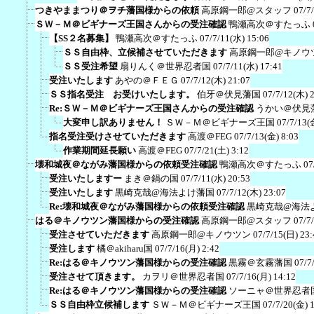
つきやままつり＠ヲチ藩国様からの依頼
高原鋼一郎@スタッフ
07/7
ＳＷ－Ｍ＠ビギナーズ王国さんからの受注確認
鴨瀬高次＠すたっふ
【SS２名募集】
鴨瀬高次＠すたっふ
07/7/11(水) 15:06
ＳＳ自由枠、立候補させていただきます
高原鋼一郎@キノウ
ＳＳ受注希望
扇りんく＠世界忍者国
07/7/11(水) 17:41
受注いたします
あやの＠ＦＥＧ
07/7/12(木) 21:07
ＳＳ指名受注 お受けいたします。
伯牙＠伏見藩国
07/7/12(木) 
Re:ＳＷ－Ｍ＠ビギナーズ王国さんからの受注確認
うかい＠伏見
大変申し訳ありません！
ＳＷ－Ｍ＠ビギナーズ王国
07/7/13(
指名受注受けさせていただきます
高渡＠FEG
07/7/13(金) 8:03
作業期間延長願い
高渡＠FEG
07/7/21(土) 3:12
壊和城夜＠ながみ藩国様からの依頼受注確認
鴨瀬高次＠すたっふ
07
受注いたしますー
まき＠鍋の国
07/7/11(水) 20:53
受注いたします
黒崎克哉@海法よけ藩国
07/7/12(木) 23:07
Re:壊和城夜＠ながみ藩国様からの依頼受注確認
黒崎克哉@海法
はる＠キノウツン藩国様からの受注確認
高原鋼一郎@スタッフ
07/7
受注させていただきます
高原鋼一郎@キノウツン
07/7/15(日) 23:
受注します
橘＠akiharu国
07/7/16(月) 2:42
Re:はる＠キノウツン藩国様からの受注確認
黒霧＠玄霧藩国
07/7
受注させて頂きます。
カヲリ＠世界忍者国
07/7/16(月) 14:12
Re:はる＠キノウツン藩国様からの受注確認
ソーニャ＠世界忍者
ＳＳ自由枠立候補します
ＳＷ－Ｍ＠ビギナーズ王国
07/7/20(金) 