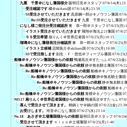
九重 千景＠になし藩国様分
阪明日見＠スタッフ
07/6/14(木) 23
受注確認です
橘＠akiharu国
07/6/14(木) 23:59
SS受注させていただきます
高原鋼一郎@キノウツン藩国
07/6
Re:SS受注させていただきます
九重 千景＠になし藩国
07
になし様ご発注分受注確認所
東 恭一郎＠スタッフ
07/6/25(月) 
イラスト受注させていただきます
飛翔＠海法よけ藩国
07/6/2
ＳＳ受注希望
扇りんく＠世界忍者国
07/6/25(月) 16:15
瑠璃＠になし藩様発注分確認所
東 恭一郎＠スタッフ
07/6/25(月
イラスト立候補
忌闇装介＠akiharu国
07/6/25(月) 16:09
SSで受注致します
刻生・Ｆ・悠也＠フィーブル藩国
07/6/25(
船橋＠キノウツン藩国様からの依頼
鴨瀬高次＠すたっふ
07/6/22(金)
Re:船橋＠キノウツン藩国様からの依頼
静＠無名騎士藩国
07/6/2
Re:船橋＠キノウツン藩国様からの依頼
船橋＠キノウツン藩
Re:船橋＠キノウツン藩国様からの依頼
静＠無名騎士藩国
Re:船橋＠キノウツン藩国様からの依頼
静＠無名騎士
Re:船橋＠キノウツン藩国様からの依頼
船橋＠キノ
Re:船橋＠キノウツン藩国様からの依頼
青狸＠キノウツン藩国
07
NO.17 扇りんく＠世界忍者国様からの依頼
鴨瀬高次＠すたっふ
07/6
喜んで受注させて頂きます。
棉鍋ミサ＠鍋の国
07/6/22(金) 23:39
お受けします。
玲音＠になし藩国
07/6/27(水) 23:14
No.18 あさぎ＠土場藩国様からの依頼
阪明日見＠スタッフ
07/6/24
受注させて頂きます
ｎｉｃｏ＠土場藩国
07/6/25(月) 1:46