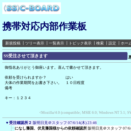
携帯対応内部作業板
新規投稿
┃
ツリー表示
┃
一覧表示
┃
トピック表示
┃
検索
┃
設定
┃
ホー
SS受注させて頂きます
御指名ありがとう御座います。喜んで書かせて頂きます。
依頼を受けられますか？ はい
大体の作業期間をお書き下さい。 １０日程度
備考
キー：１２３４
<Mozilla/4.0 (compatible; MSIE 6.0; Windows NT 5.1; 
▼
受注確認所２
阪明日見＠スタッフ
07/6/14(木) 23:46
になし藩国、伏見藩国様からの依頼確認所
阪明日見＠スタッフ
07/6