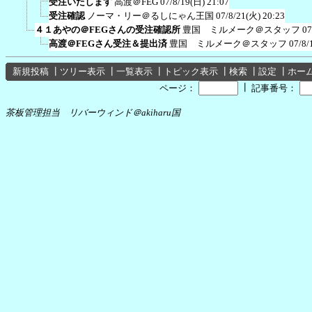
受注いたします
高渡＠FEG
07/8/19(日) 21:07
受注確認
ノーマ・リー＠るしにゃん王国
07/8/21(火) 20:23
４１あやの＠FEGさんの受注確認所
豊国 ミルメーク＠スタッフ
07
高渡＠FEGさん受注＆提出済
豊国 ミルメーク＠スタッフ
07/8/
新規投稿
┃
ツリー表示
┃
一覧表示
┃
トピック表示
┃
検索
┃
設定
┃
ホー
┃
ページ：
記事番号：
茶板管理担当 リバーウィンド＠akiharu国