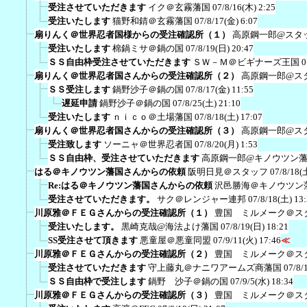
受注させていただきます
イク＠玄霧藩国
07/8/16(木) 2:25
受注いたします
猫野和錆＠玄霧藩国
07/8/17(金) 6:07
扇りんく＠世界忍者国様からの受注確認所（１）
高原鋼一郎@スタ
受注いたします
棉鍋ミサ＠鍋の国
07/8/19(日) 20:47
ＳＳ自由枠受注させていただきます
ＳＷ－Ｍ＠ビギナーズ王国
0
扇りんく＠世界忍者国さんからの受注確認所（２）
高原鋼一郎@ス
ＳＳ受注します
鍋野沙子＠鍋の国
07/8/17(金) 11:55
遅延申請
鍋野沙子＠鍋の国
07/8/25(土) 21:10
受注いたします
ｎｉｃｏ＠土場藩国
07/8/18(土) 17:07
扇りんく＠世界忍者国さんからの受注確認所（３）
高原鋼一郎@ス
受注致します
ソーニャ＠世界忍者国
07/8/20(月) 1:53
ＳＳ自由枠、受注させていただきます
高原鋼一郎@キノウツン
はる＠キノウツン藩国さんからの依頼
阪明日見＠スタッフ
07/8/18(
Re:はる＠キノウツン藩国さんからの依頼
沢邑勝海＠キノウツン
受注させていただきます。
サク＠レンジャー連邦
07/8/18(土) 13
川原雅＠ＦＥＧさんからの受注確認所（１）
豊国 ミルメーク＠ス
受注いたします。
黒崎克哉@海法よけ藩国
07/8/19(日) 18:21
SS受注させて頂きます
悪童屋＠悪童同盟
07/9/11(火) 17:46
≪
川原雅＠ＦＥＧさんからの受注確認所（２）
豊国 ミルメーク＠ス
受注させていただきます
守上藤丸＠ナニワアームズ商藩国
07/8/
ＳＳ自由枠で受注します
鍋野 沙子＠鍋の国
07/9/5(水) 18:34
川原雅＠ＦＥＧさんからの受注確認所（３）
豊国 ミルメーク＠ス