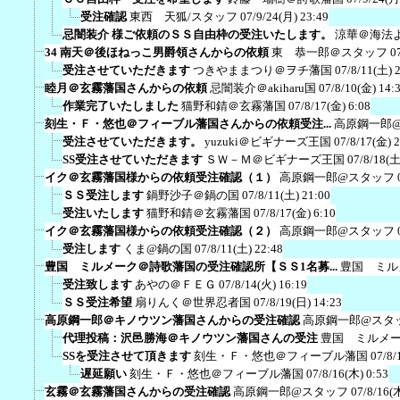
受注確認
東西 天狐/スタッフ
07/9/24(月) 23:49
忌闇装介 様ご依頼のＳＳ自由枠の受注いたします。
涼華＠海法
34 南天＠後ほねっこ男爵領さんからの依頼
東 恭一郎＠スタッフ
0
受注させていただきます
つきやままつり＠ヲチ藩国
07/8/11(土) 
睦月＠玄霧藩国さんからの依頼
忌闇装介＠akiharu国
07/8/10(金) 14:
作業完了いたしました
猫野和錆＠玄霧藩国
07/8/17(金) 6:08
刻生・Ｆ・悠也＠フィーブル藩国さんからの依頼受注...
高原鋼一郎
受注させていただきます。
yuzuki＠ビギナーズ王国
07/8/17(金) 
SS受注させていただきます
ＳＷ－Ｍ＠ビギナーズ王国
07/8/18(土
イク＠玄霧藩国様からの依頼受注確認（１）
高原鋼一郎@スタッフ
ＳＳ受注します
鍋野沙子＠鍋の国
07/8/11(土) 21:00
受注いたします
猫野和錆＠玄霧藩国
07/8/17(金) 6:10
イク＠玄霧藩国様からの依頼受注確認（２）
高原鋼一郎@スタッフ
受注します
くま@鍋の国
07/8/11(土) 22:48
豊国 ミルメーク＠詩歌藩国の受注確認所【ＳＳ1名募...
豊国 ミル
受注致します
あやの＠ＦＥＧ
07/8/14(火) 16:19
ＳＳ受注希望
扇りんく＠世界忍者国
07/8/19(日) 14:23
高原鋼一郎＠キノウツン藩国さんからの受注確認
高原鋼一郎@スタ
代理投稿：沢邑勝海＠キノウツン藩国さんの受注
豊国 ミルメ
SSを受注させて頂きます
刻生・Ｆ・悠也＠フィーブル藩国
07/8/
遅延願い
刻生・Ｆ・悠也＠フィーブル藩国
07/8/16(木) 0:53
玄霧＠玄霧藩国さんからの受注確認
高原鋼一郎@スタッフ
07/8/16(