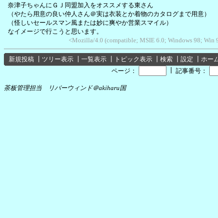
奈津子ちゃんにＧＪ同盟加入をオススメする東さん
（やたら用意の良い仲人さん＠実は衣装とか着物のカタログまで用意）
（怪しいセールスマン風または妙に爽やか営業スマイル）
なイメージで行こうと思います。
<Mozilla/4.0 (compatible; MSIE 6.0; Windows 98; Win
新規投稿
┃
ツリー表示
┃
一覧表示
┃
トピック表示
┃
検索
┃
設定
┃
ホー
┃
ページ：
記事番号：
茶板管理担当 リバーウィンド＠akiharu国