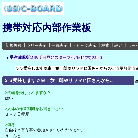
携帯対応内部作業板
新規投稿
┃
ツリー表示
┃
一覧表示
┃
トピック表示
┃
検索
┃
設定
┃
ホー
▼
受注確認所２
阪明日見＠スタッフ
07/6/14(木) 23:46
ＳＳ受注します＠東 恭一郎＠リワマヒ国さんからの...
猫屋敷兄猫
ＳＳ受注します＠東 恭一郎＠リワマヒ国さんから...
>依頼を受けられますか？
はい
>大体の作業期間をお書き下さい。
３～７日程度
>備考
自由枠と言う事で参加させていただきます。
う～んと、