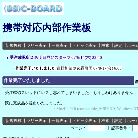
携帯対応内部作業板
新規投稿
┃
ツリー表示
┃
一覧表示
┃
トピック表示
┃
検索
┃
設定
┃
ホー
▼
受注確認所２
阪明日見＠スタッフ
07/6/14(木) 23:46
作業完了いたしました
猫野和錆＠玄霧藩国
07/8/17(金) 6:08
作業完了いたしました
受注確認スレッドにレスし忘れてしまいました。もうしわけありません。
既に完成品を提出いたしました。
<Mozilla/4.0 (compatible; MSIE 6.0; Windows NT
新規投稿
┃
ツリー表示
┃
一覧表示
┃
トピック表示
┃
検索
┃
設定
┃
ホー
┃
ページ：
記事番号：