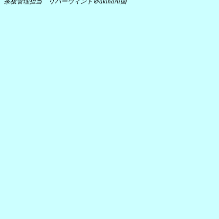
茶板管理担当 リバーウィンド＠akiharu国