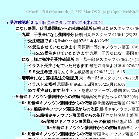
<Mozilla/5.0 (Macintosh; U; PPC Mac OS X; ja-jp) AppleWebKit/
▼
受注確認所２
阪明日見＠スタッフ
07/6/14(木) 23:46
になし藩国、伏見藩国様からの依頼確認所
阪明日見＠スタッフ
07/6
九重 千景＠になし藩国様分
阪明日見＠スタッフ
07/6/14(木) 23
受注確認です
橘＠akiharu国
07/6/14(木) 23:59
SS受注させていただきます
高原鋼一郎@キノウツン藩国
07/6
Re:SS受注させていただきます
九重 千景＠になし藩国
07
になし様ご発注分受注確認所
東 恭一郎＠スタッフ
07/6/25(月) 
イラスト受注させていただきます
飛翔＠海法よけ藩国
07/6/2
ＳＳ受注希望
扇りんく＠世界忍者国
07/6/25(月) 16:15
瑠璃＠になし藩様発注分確認所
東 恭一郎＠スタッフ
07/6/25(月
イラスト立候補
忌闇装介＠akiharu国
07/6/25(月) 16:09
SSで受注致します
刻生・Ｆ・悠也＠フィーブル藩国
07/6/25(
船橋＠キノウツン藩国様からの依頼
鴨瀬高次＠すたっふ
07/6/22(金)
Re:船橋＠キノウツン藩国様からの依頼
静＠無名騎士藩国
07/6/2
Re:船橋＠キノウツン藩国様からの依頼
船橋＠キノウツン藩
Re:船橋＠キノウツン藩国様からの依頼
静＠無名騎士藩国
Re:船橋＠キノウツン藩国様からの依頼
静＠無名騎士
Re:船橋＠キノウツン藩国様からの依頼
船橋＠キノ
Re:船橋＠キノウツン藩国様からの依頼
青狸＠キノウツン藩国
07