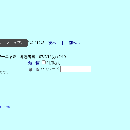
｜
ム
┃
マニュアル
942 / 1245
←次へ
前へ→
ソーニャ＠世界忍者国
- 07/7/18(水) 7:19 -
引用なし
パスワード
ます。
=UP_ita