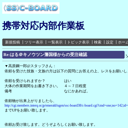
携帯対応内部作業板
新規投稿
┃
ツリー表示
┃
一覧表示
┃
トピック表示
┃
検索
┃
設定
┃
ホー
Re:はる＠キノウツン藩国様からの受注確認
▼高原鋼一郎@スタッフさん：
依頼を受けた技族・文族の方は以下の質問にお答えの上、レスをお願いし
依頼を受けられますか？ はい
大体の作業期間をお書き下さい。 ４～７日程度
備考 なにかあれば。
依頼物が出来上がりましたら、
http://cgi.members.interq.or.jp/emerald/ugen/ssc-board38/c-board.cgi?cmd=one;no=142;id
までUPをお願い致します。
依頼お受け致します。どうぞよろしくお願い致します。