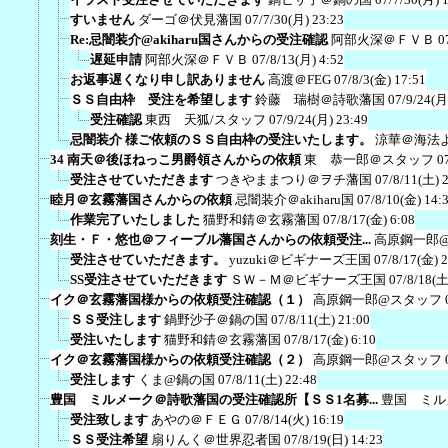
すいません
ダーゴ＠伏見藩国
07/7/30(月) 23:23
Re:忌闇装介@akiharu国さんからの受注確認
阿部火深＠ＦＶＢ
0
遅延申請
阿部火深＠ＦＶＢ
07/8/13(月) 4:52
お返事遅くなり申し訳ありません
高渡＠FEG
07/8/3(金) 17:51
ＳＳ自由枠 受注を希望します
鈴藤 瑞樹＠詩歌藩国
07/9/24(月
受注確認
東西 天狐/スタッフ
07/9/24(月) 23:49
忌闇装介 様ご依頼のＳＳ自由枠の受注いたします。
涼華＠海法
34 南天＠後ほねっこ男爵領さんからの依頼
東 恭一郎＠スタッフ
0
受注させていただきます
つきやままつり＠ヲチ藩国
07/8/11(土) 
睦月＠玄霧藩国さんからの依頼
忌闇装介＠akiharu国
07/8/10(金) 14:
作業完了いたしました
猫野和錆＠玄霧藩国
07/8/17(金) 6:08
刻生・Ｆ・悠也＠フィーブル藩国さんからの依頼受注...
高原鋼一郎
受注させていただきます。
yuzuki＠ビギナーズ王国
07/8/17(金) 
SS受注させていただきます
ＳＷ－Ｍ＠ビギナーズ王国
07/8/18(土
イク＠玄霧藩国様からの依頼受注確認（１）
高原鋼一郎@スタッフ
ＳＳ受注します
鍋野沙子＠鍋の国
07/8/11(土) 21:00
受注いたします
猫野和錆＠玄霧藩国
07/8/17(金) 6:10
イク＠玄霧藩国様からの依頼受注確認（２）
高原鋼一郎@スタッフ
受注します
くま@鍋の国
07/8/11(土) 22:48
豊国 ミルメーク＠詩歌藩国の受注確認所【ＳＳ1名募...
豊国 ミル
受注致します
あやの＠ＦＥＧ
07/8/14(火) 16:19
ＳＳ受注希望
扇りんく＠世界忍者国
07/8/19(日) 14:23