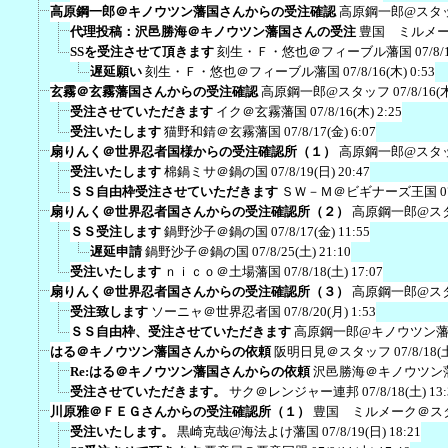
高原鋼一郎＠キノウツン藩国さんからの受注確認
高原鋼一郎@スタ
代理投稿：沢邑勝海＠キノウツン藩国さんの受注
豊国 ミルメ
SSを受注させて頂きます
刻生・Ｆ・悠也＠フィーブル藩国
07/8/
遅延願い
刻生・Ｆ・悠也＠フィーブル藩国
07/8/16(木) 0:53
玄霧＠玄霧藩国さんからの受注確認
高原鋼一郎@スタッフ
07/8/16(
受注させていただきます
イク＠玄霧藩国
07/8/16(木) 2:25
受注いたします
猫野和錆＠玄霧藩国
07/8/17(金) 6:07
扇りんく＠世界忍者国様からの受注確認所（１）
高原鋼一郎@スタ
受注いたします
棉鍋ミサ＠鍋の国
07/8/19(日) 20:47
ＳＳ自由枠受注させていただきます
ＳＷ－Ｍ＠ビギナーズ王国
0
扇りんく＠世界忍者国さんからの受注確認所（２）
高原鋼一郎@ス
ＳＳ受注します
鍋野沙子＠鍋の国
07/8/17(金) 11:55
遅延申請
鍋野沙子＠鍋の国
07/8/25(土) 21:10
受注いたします
ｎｉｃｏ＠土場藩国
07/8/18(土) 17:07
扇りんく＠世界忍者国さんからの受注確認所（３）
高原鋼一郎@ス
受注致します
ソーニャ＠世界忍者国
07/8/20(月) 1:53
ＳＳ自由枠、受注させていただきます
高原鋼一郎@キノウツン
はる＠キノウツン藩国さんからの依頼
阪明日見＠スタッフ
07/8/18(
Re:はる＠キノウツン藩国さんからの依頼
沢邑勝海＠キノウツン
受注させていただきます。
サク＠レンジャー連邦
07/8/18(土) 13
川原雅＠ＦＥＧさんからの受注確認所（１）
豊国 ミルメーク＠ス
受注いたします。
黒崎克哉@海法よけ藩国
07/8/19(日) 18:21