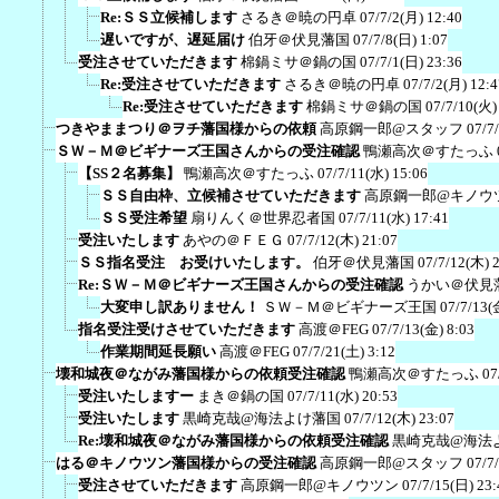
Re:ＳＳ立候補します
さるき＠暁の円卓
07/7/2(月) 12:40
遅いですが、遅延届け
伯牙＠伏見藩国
07/7/8(日) 1:07
受注させていただきます
棉鍋ミサ＠鍋の国
07/7/1(日) 23:36
Re:受注させていただきます
さるき＠暁の円卓
07/7/2(月) 12:4
Re:受注させていただきます
棉鍋ミサ＠鍋の国
07/7/10(火)
つきやままつり＠ヲチ藩国様からの依頼
高原鋼一郎@スタッフ
07/7
ＳＷ－Ｍ＠ビギナーズ王国さんからの受注確認
鴨瀬高次＠すたっふ
【SS２名募集】
鴨瀬高次＠すたっふ
07/7/11(水) 15:06
ＳＳ自由枠、立候補させていただきます
高原鋼一郎@キノウ
ＳＳ受注希望
扇りんく＠世界忍者国
07/7/11(水) 17:41
受注いたします
あやの＠ＦＥＧ
07/7/12(木) 21:07
ＳＳ指名受注 お受けいたします。
伯牙＠伏見藩国
07/7/12(木) 
Re:ＳＷ－Ｍ＠ビギナーズ王国さんからの受注確認
うかい＠伏見
大変申し訳ありません！
ＳＷ－Ｍ＠ビギナーズ王国
07/7/13(
指名受注受けさせていただきます
高渡＠FEG
07/7/13(金) 8:03
作業期間延長願い
高渡＠FEG
07/7/21(土) 3:12
壊和城夜＠ながみ藩国様からの依頼受注確認
鴨瀬高次＠すたっふ
07
受注いたしますー
まき＠鍋の国
07/7/11(水) 20:53
受注いたします
黒崎克哉@海法よけ藩国
07/7/12(木) 23:07
Re:壊和城夜＠ながみ藩国様からの依頼受注確認
黒崎克哉@海法
はる＠キノウツン藩国様からの受注確認
高原鋼一郎@スタッフ
07/7
受注させていただきます
高原鋼一郎@キノウツン
07/7/15(日) 23: