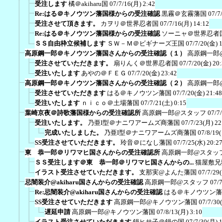
受注します
橘＠akiharu国
07/7/16(月) 2:42
Re:はる＠キノウツン藩国様からの受注確認
黒霧＠玄霧藩国
07/7
受注させて頂きます。
カヲリ＠世界忍者国
07/7/16(月) 14:12
Re:はる＠キノウツン藩国様からの受注確認
ソーニャ＠世界忍者
ＳＳ自由枠立候補します
ＳＷ－Ｍ＠ビギナーズ王国
07/7/20(金) 
高原鋼一郎＠キノウツン藩国さんからの受注確認（１）
高原鋼一郎
受注させていただきます。
扇りんく＠世界忍者国
07/7/20(金) 20
受注いたします
あやの＠ＦＥＧ
07/7/20(金) 23:42
高原鋼一郎＠キノウツン藩国さんからの受注確認（２）
高原鋼一郎
受注させていただきます
はる＠キノウツン藩国
07/7/20(金) 21:48
受注いたします
ｎｉｃｏ＠土場藩国
07/7/21(土) 0:15
葉崎京夜＠詩歌藩国様からの受注確認所
高原鋼一郎@スタッフ
07/7
受注いたします。
乃亜I型＠ナニワアームズ商藩国
07/7/23(月) 22
完成いたしました。
乃亜I型＠ナニワアームズ商藩国
07/8/19
SS受注させていただきます。
玲音＠になし藩国
07/7/25(水) 20:2
東 恭一郎＠リワマヒ国さんからの受注確認所
高原鋼一郎@スタッ
ＳＳ受注します＠東 恭一郎＠リワマヒ国さんからの...
猫屋敷兄
イラスト受注させていただきます。
支那実@よんた藩国
07/7/29
忌闇装介@akiharu国さんからの受注確認
高原鋼一郎@スタッフ
07/
Re:忌闇装介@akiharu国さんからの受注確認
はる＠キノウツン藩
SS受注させていただきます
高原鋼一郎@キノウツン藩国
07/7/30
遅延申請
高原鋼一郎@キノウツン藩国
07/8/13(月) 3:10
イラスト受注させていただきます
鍋ヒサ子＠鍋の国
07/7/30(月) 