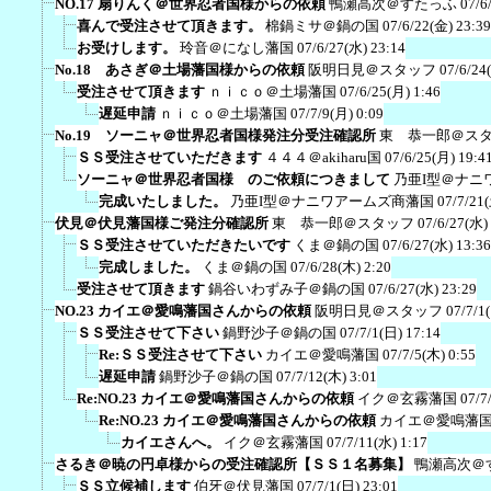
NO.17 扇りんく＠世界忍者国様からの依頼
鴨瀬高次＠すたっふ
07/6
喜んで受注させて頂きます。
棉鍋ミサ＠鍋の国
07/6/22(金) 23:39
お受けします。
玲音＠になし藩国
07/6/27(水) 23:14
No.18 あさぎ＠土場藩国様からの依頼
阪明日見＠スタッフ
07/6/24
受注させて頂きます
ｎｉｃｏ＠土場藩国
07/6/25(月) 1:46
遅延申請
ｎｉｃｏ＠土場藩国
07/7/9(月) 0:09
No.19 ソーニャ＠世界忍者国様発注分受注確認所
東 恭一郎＠ス
ＳＳ受注させていただきます
４４４＠akiharu国
07/6/25(月) 19:4
ソーニャ＠世界忍者国様 のご依頼につきまして
乃亜I型＠ナニ
完成いたしました。
乃亜I型＠ナニワアームズ商藩国
07/7/21
伏見＠伏見藩国様ご発注分確認所
東 恭一郎＠スタッフ
07/6/27(水)
ＳＳ受注させていただきたいです
くま＠鍋の国
07/6/27(水) 13:36
完成しました。
くま＠鍋の国
07/6/28(木) 2:20
受注させて頂きます
鍋谷いわずみ子＠鍋の国
07/6/27(水) 23:29
NO.23 カイエ＠愛鳴藩国さんからの依頼
阪明日見＠スタッフ
07/7/1
ＳＳ受注させて下さい
鍋野沙子＠鍋の国
07/7/1(日) 17:14
Re:ＳＳ受注させて下さい
カイエ＠愛鳴藩国
07/7/5(木) 0:55
遅延申請
鍋野沙子＠鍋の国
07/7/12(木) 3:01
Re:NO.23 カイエ＠愛鳴藩国さんからの依頼
イク＠玄霧藩国
07/7
Re:NO.23 カイエ＠愛鳴藩国さんからの依頼
カイエ＠愛鳴藩
カイエさんへ。
イク＠玄霧藩国
07/7/11(水) 1:17
さるき＠暁の円卓様からの受注確認所【ＳＳ１名募集】
鴨瀬高次＠
ＳＳ立候補します
伯牙＠伏見藩国
07/7/1(日) 23:01