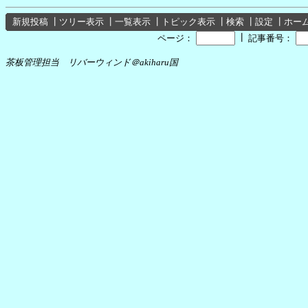
新規投稿
┃
ツリー表示
┃
一覧表示
┃
トピック表示
┃
検索
┃
設定
┃
ホー
┃
ページ：
記事番号：
茶板管理担当 リバーウィンド＠akiharu国