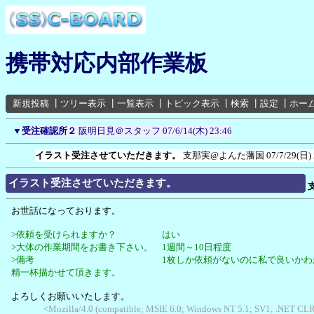
携帯対応内部作業板
新規投稿
┃
ツリー表示
┃
一覧表示
┃
トピック表示
┃
検索
┃
設定
┃
ホー
▼
受注確認所２
阪明日見＠スタッフ
07/6/14(木) 23:46
イラスト受注させていただきます。
支那実@よんた藩国
07/7/29(日)
イラスト受注させていただきます。
お世話になっております。
>依頼を受けられますか？ はい
>大体の作業期間をお書き下さい。 1週間～10日程度
>備考 1枚しか依頼がないのに私で良いかわかり
精一杯描かせて頂きます。
よろしくお願いいたします。
<Mozilla/4.0 (compatible; MSIE 6.0; Windows NT 5.1; SV1; .NET CLR 