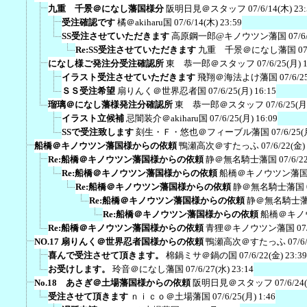
九重 千景＠になし藩国様分
阪明日見＠スタッフ
07/6/14(木) 23
受注確認です
橘＠akiharu国
07/6/14(木) 23:59
SS受注させていただきます
高原鋼一郎@キノウツン藩国
07/6
Re:SS受注させていただきます
九重 千景＠になし藩国
07
になし様ご発注分受注確認所
東 恭一郎＠スタッフ
07/6/25(月) 
イラスト受注させていただきます
飛翔＠海法よけ藩国
07/6/2
ＳＳ受注希望
扇りんく＠世界忍者国
07/6/25(月) 16:15
瑠璃＠になし藩様発注分確認所
東 恭一郎＠スタッフ
07/6/25(月
イラスト立候補
忌闇装介＠akiharu国
07/6/25(月) 16:09
SSで受注致します
刻生・Ｆ・悠也＠フィーブル藩国
07/6/25(
船橋＠キノウツン藩国様からの依頼
鴨瀬高次＠すたっふ
07/6/22(金)
Re:船橋＠キノウツン藩国様からの依頼
静＠無名騎士藩国
07/6/2
Re:船橋＠キノウツン藩国様からの依頼
船橋＠キノウツン藩
Re:船橋＠キノウツン藩国様からの依頼
静＠無名騎士藩国
Re:船橋＠キノウツン藩国様からの依頼
静＠無名騎士
Re:船橋＠キノウツン藩国様からの依頼
船橋＠キノ
Re:船橋＠キノウツン藩国様からの依頼
青狸＠キノウツン藩国
07
NO.17 扇りんく＠世界忍者国様からの依頼
鴨瀬高次＠すたっふ
07/6
喜んで受注させて頂きます。
棉鍋ミサ＠鍋の国
07/6/22(金) 23:39
お受けします。
玲音＠になし藩国
07/6/27(水) 23:14
No.18 あさぎ＠土場藩国様からの依頼
阪明日見＠スタッフ
07/6/24
受注させて頂きます
ｎｉｃｏ＠土場藩国
07/6/25(月) 1:46