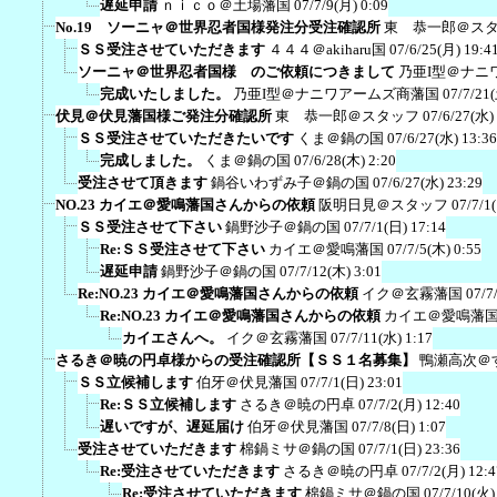
遅延申請
ｎｉｃｏ＠土場藩国
07/7/9(月) 0:09
No.19 ソーニャ＠世界忍者国様発注分受注確認所
東 恭一郎＠ス
ＳＳ受注させていただきます
４４４＠akiharu国
07/6/25(月) 19:4
ソーニャ＠世界忍者国様 のご依頼につきまして
乃亜I型＠ナニ
完成いたしました。
乃亜I型＠ナニワアームズ商藩国
07/7/21
伏見＠伏見藩国様ご発注分確認所
東 恭一郎＠スタッフ
07/6/27(水)
ＳＳ受注させていただきたいです
くま＠鍋の国
07/6/27(水) 13:36
完成しました。
くま＠鍋の国
07/6/28(木) 2:20
受注させて頂きます
鍋谷いわずみ子＠鍋の国
07/6/27(水) 23:29
NO.23 カイエ＠愛鳴藩国さんからの依頼
阪明日見＠スタッフ
07/7/1
ＳＳ受注させて下さい
鍋野沙子＠鍋の国
07/7/1(日) 17:14
Re:ＳＳ受注させて下さい
カイエ＠愛鳴藩国
07/7/5(木) 0:55
遅延申請
鍋野沙子＠鍋の国
07/7/12(木) 3:01
Re:NO.23 カイエ＠愛鳴藩国さんからの依頼
イク＠玄霧藩国
07/7
Re:NO.23 カイエ＠愛鳴藩国さんからの依頼
カイエ＠愛鳴藩
カイエさんへ。
イク＠玄霧藩国
07/7/11(水) 1:17
さるき＠暁の円卓様からの受注確認所【ＳＳ１名募集】
鴨瀬高次＠
ＳＳ立候補します
伯牙＠伏見藩国
07/7/1(日) 23:01
Re:ＳＳ立候補します
さるき＠暁の円卓
07/7/2(月) 12:40
遅いですが、遅延届け
伯牙＠伏見藩国
07/7/8(日) 1:07
受注させていただきます
棉鍋ミサ＠鍋の国
07/7/1(日) 23:36
Re:受注させていただきます
さるき＠暁の円卓
07/7/2(月) 12:4
Re:受注させていただきます
棉鍋ミサ＠鍋の国
07/7/10(火)