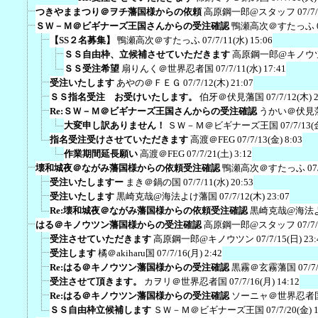
つきやままつり＠ヲチ藩国様からの依頼
高原鋼一郎@スタッフ
07/7
ＳＷ－Ｍ＠ビギナーズ王国さんからの受注確認
鴨瀬高次＠すたっふ
【SS２名募集】
鴨瀬高次＠すたっふ
07/7/11(水) 15:06
ＳＳ自由枠、立候補させていただきます
高原鋼一郎@キノウ
ＳＳ受注希望
扇りんく＠世界忍者国
07/7/11(水) 17:41
受注いたします
あやの＠ＦＥＧ
07/7/12(木) 21:07
ＳＳ指名受注 お受けいたします。
伯牙＠伏見藩国
07/7/12(木) 
Re:ＳＷ－Ｍ＠ビギナーズ王国さんからの受注確認
うかい＠伏見
大変申し訳ありません！
ＳＷ－Ｍ＠ビギナーズ王国
07/7/13(
指名受注受けさせていただきます
高渡＠FEG
07/7/13(金) 8:03
作業期間延長願い
高渡＠FEG
07/7/21(土) 3:12
壊和城夜＠ながみ藩国様からの依頼受注確認
鴨瀬高次＠すたっふ
07
受注いたしますー
まき＠鍋の国
07/7/11(水) 20:53
受注いたします
黒崎克哉@海法よけ藩国
07/7/12(木) 23:07
Re:壊和城夜＠ながみ藩国様からの依頼受注確認
黒崎克哉@海法
はる＠キノウツン藩国様からの受注確認
高原鋼一郎@スタッフ
07/7
受注させていただきます
高原鋼一郎@キノウツン
07/7/15(日) 23:
受注します
橘＠akiharu国
07/7/16(月) 2:42
Re:はる＠キノウツン藩国様からの受注確認
黒霧＠玄霧藩国
07/7
受注させて頂きます。
カヲリ＠世界忍者国
07/7/16(月) 14:12
Re:はる＠キノウツン藩国様からの受注確認
ソーニャ＠世界忍者
ＳＳ自由枠立候補します
ＳＷ－Ｍ＠ビギナーズ王国
07/7/20(金) 