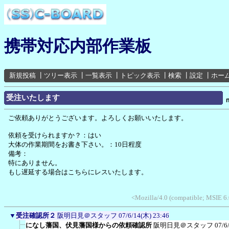
携帯対応内部作業板
新規投稿
┃
ツリー表示
┃
一覧表示
┃
トピック表示
┃
検索
┃
設定
┃
ホー
受注いたします
ご依頼ありがとうございます。よろしくお願いいたします。
依頼を受けられますか？：はい
大体の作業期間をお書き下さい。：10日程度
備考：
特にありません。
もし遅延する場合はこちらにレスいたします。
<Mozilla/4.0 (compatible; MSIE 
▼
受注確認所２
阪明日見＠スタッフ
07/6/14(木) 23:46
になし藩国、伏見藩国様からの依頼確認所
阪明日見＠スタッフ
07/6