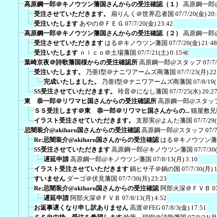
高原鋼一郎＠キノウツン藩国さんからの受注確認（１）
高原鋼一郎
受注させていただきます。
扇りんく＠世界忍者国
07/7/20(金) 20
受注いたします
あやの＠ＦＥＧ
07/7/20(金) 23:42
高原鋼一郎＠キノウツン藩国さんからの受注確認（２）
高原鋼一郎
受注させていただきます
はる＠キノウツン藩国
07/7/20(金) 21:48
受注いたします
ｎｉｃｏ＠土場藩国
07/7/21(土) 0:15
≪
葉崎京夜＠詩歌藩国様からの受注確認所
高原鋼一郎@スタッフ
07/7
受注いたします。
乃亜I型＠ナニワアームズ商藩国
07/7/23(月) 22
完成いたしました。
乃亜I型＠ナニワアームズ商藩国
07/8/19
SS受注させていただきます。
玲音＠になし藩国
07/7/25(水) 20:2
東 恭一郎＠リワマヒ国さんからの受注確認所
高原鋼一郎@スタッ
ＳＳ受注します＠東 恭一郎＠リワマヒ国さんからの...
猫屋敷兄
イラスト受注させていただきます。
支那実@よんた藩国
07/7/29
忌闇装介@akiharu国さんからの受注確認
高原鋼一郎@スタッフ
07/
Re:忌闇装介@akiharu国さんからの受注確認
はる＠キノウツン藩
SS受注させていただきます
高原鋼一郎@キノウツン藩国
07/7/30
遅延申請
高原鋼一郎@キノウツン藩国
07/8/13(月) 3:10
イラスト受注させていただきます
鍋ヒサ子＠鍋の国
07/7/30(月) 
すいません
ダーゴ＠伏見藩国
07/7/30(月) 23:23
Re:忌闇装介@akiharu国さんからの受注確認
阿部火深＠ＦＶＢ
0
遅延申請
阿部火深＠ＦＶＢ
07/8/13(月) 4:52
お返事遅くなり申し訳ありません
高渡＠FEG
07/8/3(金) 17:51