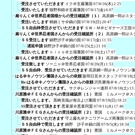
受注させていただきます
イク＠玄霧藩国
07/8/16(木) 2:25
受注いたします
猫野和錆＠玄霧藩国
07/8/17(金) 6:07
扇りんく＠世界忍者国様からの受注確認所（１）
高原鋼一郎@スタ
受注いたします
棉鍋ミサ＠鍋の国
07/8/19(日) 20:47
ＳＳ自由枠受注させていただきます
ＳＷ－Ｍ＠ビギナーズ王国
0
扇りんく＠世界忍者国さんからの受注確認所（２）
高原鋼一郎@ス
ＳＳ受注します
鍋野沙子＠鍋の国
07/8/17(金) 11:55
遅延申請
鍋野沙子＠鍋の国
07/8/25(土) 21:10
受注いたします
ｎｉｃｏ＠土場藩国
07/8/18(土) 17:07
扇りんく＠世界忍者国さんからの受注確認所（３）
高原鋼一郎@ス
受注致します
ソーニャ＠世界忍者国
07/8/20(月) 1:53
ＳＳ自由枠、受注させていただきます
高原鋼一郎@キノウツン
はる＠キノウツン藩国さんからの依頼
阪明日見＠スタッフ
07/8/18(
Re:はる＠キノウツン藩国さんからの依頼
沢邑勝海＠キノウツン
受注させていただきます。
サク＠レンジャー連邦
07/8/18(土) 13
川原雅＠ＦＥＧさんからの受注確認所（１）
豊国 ミルメーク＠ス
受注いたします。
黒崎克哉@海法よけ藩国
07/8/19(日) 18:21
SS受注させて頂きます
悪童屋＠悪童同盟
07/9/11(火) 17:46
川原雅＠ＦＥＧさんからの受注確認所（２）
豊国 ミルメーク＠ス
受注させていただきます
守上藤丸＠ナニワアームズ商藩国
07/8/
ＳＳ自由枠で受注します
鍋野 沙子＠鍋の国
07/9/5(水) 18:34
川原雅＠ＦＥＧさんからの受注確認所（３）
豊国 ミルメーク＠ス