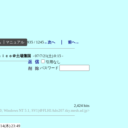
｜
ム
┃
マニュアル
935 / 1245
←次へ
前へ→
ｎｉｃｏ＠土場藩国
- 07/7/21(土) 0:15 -
引用なし
パスワード
2,424 hits
6.0; Windows NT 5.1; SV1)＠FLH1Ado207.tky.mesh.ad.jp>
/14(木) 23:49