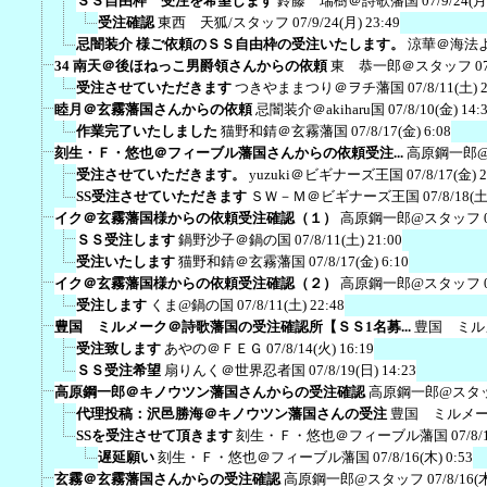
ＳＳ自由枠 受注を希望します
鈴藤 瑞樹＠詩歌藩国
07/9/24(月
受注確認
東西 天狐/スタッフ
07/9/24(月) 23:49
忌闇装介 様ご依頼のＳＳ自由枠の受注いたします。
涼華＠海法
34 南天＠後ほねっこ男爵領さんからの依頼
東 恭一郎＠スタッフ
0
受注させていただきます
つきやままつり＠ヲチ藩国
07/8/11(土) 
睦月＠玄霧藩国さんからの依頼
忌闇装介＠akiharu国
07/8/10(金) 14:
作業完了いたしました
猫野和錆＠玄霧藩国
07/8/17(金) 6:08
刻生・Ｆ・悠也＠フィーブル藩国さんからの依頼受注...
高原鋼一郎
受注させていただきます。
yuzuki＠ビギナーズ王国
07/8/17(金) 
SS受注させていただきます
ＳＷ－Ｍ＠ビギナーズ王国
07/8/18(土
イク＠玄霧藩国様からの依頼受注確認（１）
高原鋼一郎@スタッフ
ＳＳ受注します
鍋野沙子＠鍋の国
07/8/11(土) 21:00
受注いたします
猫野和錆＠玄霧藩国
07/8/17(金) 6:10
イク＠玄霧藩国様からの依頼受注確認（２）
高原鋼一郎@スタッフ
受注します
くま@鍋の国
07/8/11(土) 22:48
豊国 ミルメーク＠詩歌藩国の受注確認所【ＳＳ1名募...
豊国 ミル
受注致します
あやの＠ＦＥＧ
07/8/14(火) 16:19
ＳＳ受注希望
扇りんく＠世界忍者国
07/8/19(日) 14:23
高原鋼一郎＠キノウツン藩国さんからの受注確認
高原鋼一郎@スタ
代理投稿：沢邑勝海＠キノウツン藩国さんの受注
豊国 ミルメ
SSを受注させて頂きます
刻生・Ｆ・悠也＠フィーブル藩国
07/8/
遅延願い
刻生・Ｆ・悠也＠フィーブル藩国
07/8/16(木) 0:53
玄霧＠玄霧藩国さんからの受注確認
高原鋼一郎@スタッフ
07/8/16(