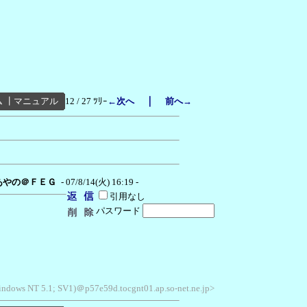
｜
ム
┃
マニュアル
12 / 27 ﾂﾘｰ
←次へ
前へ→
あやの＠ＦＥＧ
- 07/8/14(火) 16:19 -
引用なし
パスワード
Windows NT 5.1; SV1)＠p57e59d.tocgnt01.ap.so-net.ne.jp>