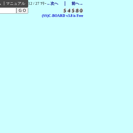
｜
ム
┃
マニュアル
12 / 27 ﾂﾘｰ
←次へ
前へ→
(SS)C-BOARD v3.8 is Free