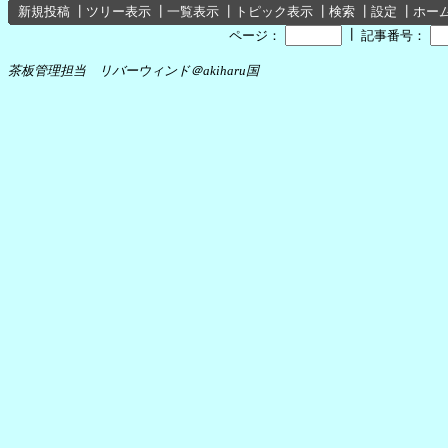
新規投稿
┃
ツリー表示
┃
一覧表示
┃
トピック表示
┃
検索
┃
設定
┃
ホー
┃
ページ：
記事番号：
茶板管理担当 リバーウィンド＠akiharu国