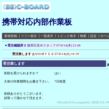
携帯対応内部作業板
新規投稿
┃
ツリー表示
┃
一覧表示
┃
トピック表示
┃
検索
┃
設定
┃
ホー
▼
受注確認所２
阪明日見＠スタッフ
07/6/14(木) 23:46
受注致します
あやの＠ＦＥＧ
07/8/14(火) 16:19
受注致します
依頼を受けられますか？ はい
大体の作業期間をお書き下さい。 7日程度
依頼ありがとうございます。
頑張って描かせて頂きます。
<Mozilla/4.0 (compatible; MSIE 6.0; 