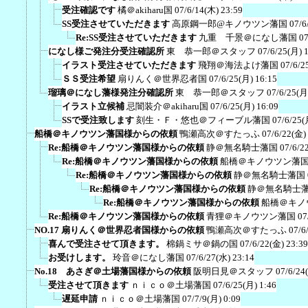
受注確認です
橘＠akiharu国
07/6/14(木) 23:59
SS受注させていただきます
高原鋼一郎@キノウツン藩国
07/6
Re:SS受注させていただきます
九重 千景＠になし藩国
07
になし様ご発注分受注確認所
東 恭一郎＠スタッフ
07/6/25(月) 
イラスト受注させていただきます
飛翔＠海法よけ藩国
07/6/2
ＳＳ受注希望
扇りんく＠世界忍者国
07/6/25(月) 16:15
瑠璃＠になし藩様発注分確認所
東 恭一郎＠スタッフ
07/6/25(月
イラスト立候補
忌闇装介＠akiharu国
07/6/25(月) 16:09
SSで受注致します
刻生・Ｆ・悠也＠フィーブル藩国
07/6/25(
船橋＠キノウツン藩国様からの依頼
鴨瀬高次＠すたっふ
07/6/22(金)
Re:船橋＠キノウツン藩国様からの依頼
静＠無名騎士藩国
07/6/2
Re:船橋＠キノウツン藩国様からの依頼
船橋＠キノウツン藩
Re:船橋＠キノウツン藩国様からの依頼
静＠無名騎士藩国
Re:船橋＠キノウツン藩国様からの依頼
静＠無名騎士
Re:船橋＠キノウツン藩国様からの依頼
船橋＠キノ
Re:船橋＠キノウツン藩国様からの依頼
青狸＠キノウツン藩国
07
NO.17 扇りんく＠世界忍者国様からの依頼
鴨瀬高次＠すたっふ
07/6
喜んで受注させて頂きます。
棉鍋ミサ＠鍋の国
07/6/22(金) 23:39
お受けします。
玲音＠になし藩国
07/6/27(水) 23:14
No.18 あさぎ＠土場藩国様からの依頼
阪明日見＠スタッフ
07/6/24
受注させて頂きます
ｎｉｃｏ＠土場藩国
07/6/25(月) 1:46
遅延申請
ｎｉｃｏ＠土場藩国
07/7/9(月) 0:09