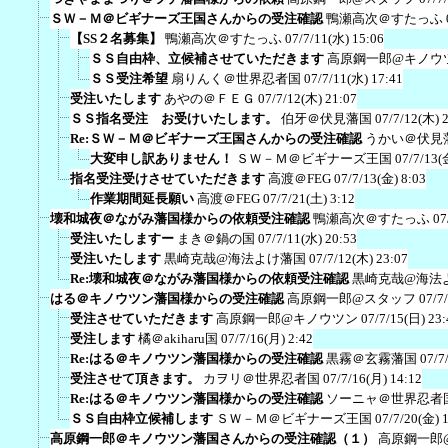
ＳＷ－Ｍ＠ビギナーズ王国さんからの受注確認
鴨瀬高次＠すたっふ
【SS２名募集】
鴨瀬高次＠すたっふ
07/7/11(水) 15:06
ＳＳ自由枠、立候補させていただきます
高原鋼一郎@キノウ
ＳＳ受注希望
扇りんく＠世界忍者国
07/7/11(水) 17:41
受注いたします
あやの＠ＦＥＧ
07/7/12(木) 21:07
ＳＳ指名受注 お受けいたします。
伯牙＠伏見藩国
07/7/12(木) 
Re:ＳＷ－Ｍ＠ビギナーズ王国さんからの受注確認
うかい＠伏見
大変申し訳ありません！
ＳＷ－Ｍ＠ビギナーズ王国
07/7/13(
指名受注受けさせていただきます
高渡＠FEG
07/7/13(金) 8:03
作業期間延長願い
高渡＠FEG
07/7/21(土) 3:12
壊和城夜＠ながみ藩国様からの依頼受注確認
鴨瀬高次＠すたっふ
07
受注いたしますー
まき＠鍋の国
07/7/11(水) 20:53
受注いたします
黒崎克哉@海法よけ藩国
07/7/12(木) 23:07
Re:壊和城夜＠ながみ藩国様からの依頼受注確認
黒崎克哉@海法
はる＠キノウツン藩国様からの受注確認
高原鋼一郎@スタッフ
07/7
受注させていただきます
高原鋼一郎@キノウツン
07/7/15(日) 23:
受注します
橘＠akiharu国
07/7/16(月) 2:42
Re:はる＠キノウツン藩国様からの受注確認
黒霧＠玄霧藩国
07/7
受注させて頂きます。
カヲリ＠世界忍者国
07/7/16(月) 14:12
Re:はる＠キノウツン藩国様からの受注確認
ソーニャ＠世界忍者
ＳＳ自由枠立候補します
ＳＷ－Ｍ＠ビギナーズ王国
07/7/20(金) 
高原鋼一郎＠キノウツン藩国さんからの受注確認（１）
高原鋼一郎