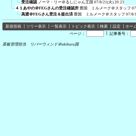
受注確認
ノーマ・リー＠るしにゃん王国
07/8/21(火) 20:23
４１あやの＠FEGさんの受注確認所
豊国 ミルメーク＠スタッフ
07
高渡＠FEGさん受注＆提出済
豊国 ミルメーク＠スタッフ
07/8/
新規投稿
┃
ツリー表示
┃
一覧表示
┃
トピック表示
┃
検索
┃
設定
┃
ホー
┃
ページ：
記事番号：
茶板管理担当 リバーウィンド＠akiharu国