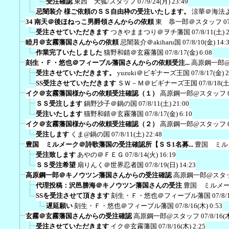
受注確認
東西 天狐/スタッフ
07/9/24(月) 23:49
忌闇装介 様ご依頼のＳＳ自由枠の受注いたします。
涼華＠海法
34 南天＠後ほねっこ男爵領さんからの依頼
東 恭一郎＠スタッフ
0
受注させていただきます
つきやままつり＠ヲチ藩国
07/8/11(土) 
睦月＠玄霧藩国さんからの依頼
忌闇装介＠akiharu国
07/8/10(金) 14:
作業完了いたしました
猫野和錆＠玄霧藩国
07/8/17(金) 6:08
刻生・Ｆ・悠也＠フィーブル藩国さんからの依頼受注...
高原鋼一郎
受注させていただきます。
yuzuki＠ビギナーズ王国
07/8/17(金) 
SS受注させていただきます
ＳＷ－Ｍ＠ビギナーズ王国
07/8/18(土
イク＠玄霧藩国様からの依頼受注確認（１）
高原鋼一郎@スタッフ
ＳＳ受注します
鍋野沙子＠鍋の国
07/8/11(土) 21:00
受注いたします
猫野和錆＠玄霧藩国
07/8/17(金) 6:10
イク＠玄霧藩国様からの依頼受注確認（２）
高原鋼一郎@スタッフ
受注します
くま@鍋の国
07/8/11(土) 22:48
豊国 ミルメーク＠詩歌藩国の受注確認所【ＳＳ1名募...
豊国 ミル
受注致します
あやの＠ＦＥＧ
07/8/14(火) 16:19
ＳＳ受注希望
扇りんく＠世界忍者国
07/8/19(日) 14:23
高原鋼一郎＠キノウツン藩国さんからの受注確認
高原鋼一郎@スタ
代理投稿：沢邑勝海＠キノウツン藩国さんの受注
豊国 ミルメ
SSを受注させて頂きます
刻生・Ｆ・悠也＠フィーブル藩国
07/8/
遅延願い
刻生・Ｆ・悠也＠フィーブル藩国
07/8/16(木) 0:53
玄霧＠玄霧藩国さんからの受注確認
高原鋼一郎@スタッフ
07/8/16(
受注させていただきます
イク＠玄霧藩国
07/8/16(木) 2:25