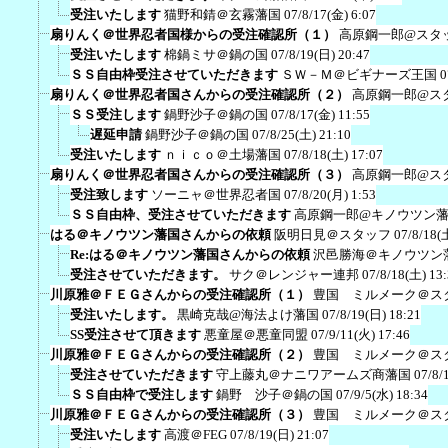
受注いたします
猫野和錆＠玄霧藩国
07/8/17(金) 6:07
扇りんく＠世界忍者国様からの受注確認所（１）
高原鋼一郎@スタ
受注いたします
棉鍋ミサ＠鍋の国
07/8/19(日) 20:47
ＳＳ自由枠受注させていただきます
ＳＷ－Ｍ＠ビギナーズ王国
0
扇りんく＠世界忍者国さんからの受注確認所（２）
高原鋼一郎@ス
ＳＳ受注します
鍋野沙子＠鍋の国
07/8/17(金) 11:55
遅延申請
鍋野沙子＠鍋の国
07/8/25(土) 21:10
受注いたします
ｎｉｃｏ＠土場藩国
07/8/18(土) 17:07
扇りんく＠世界忍者国さんからの受注確認所（３）
高原鋼一郎@ス
受注致します
ソーニャ＠世界忍者国
07/8/20(月) 1:53
ＳＳ自由枠、受注させていただきます
高原鋼一郎@キノウツン
はる＠キノウツン藩国さんからの依頼
阪明日見＠スタッフ
07/8/18(
Re:はる＠キノウツン藩国さんからの依頼
沢邑勝海＠キノウツン
受注させていただきます。
サク＠レンジャー連邦
07/8/18(土) 13
川原雅＠ＦＥＧさんからの受注確認所（１）
豊国 ミルメーク＠ス
受注いたします。
黒崎克哉@海法よけ藩国
07/8/19(日) 18:21
SS受注させて頂きます
悪童屋＠悪童同盟
07/9/11(火) 17:46
川原雅＠ＦＥＧさんからの受注確認所（２）
豊国 ミルメーク＠ス
受注させていただきます
守上藤丸＠ナニワアームズ商藩国
07/8/
ＳＳ自由枠で受注します
鍋野 沙子＠鍋の国
07/9/5(水) 18:34
川原雅＠ＦＥＧさんからの受注確認所（３）
豊国 ミルメーク＠ス
受注いたします
高渡＠FEG
07/8/19(日) 21:07