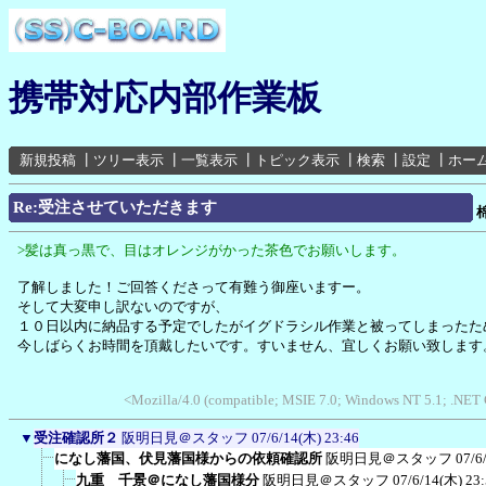
携帯対応内部作業板
新規投稿
┃
ツリー表示
┃
一覧表示
┃
トピック表示
┃
検索
┃
設定
┃
ホー
Re:受注させていただきます
>髪は真っ黒で、目はオレンジがかった茶色でお願いします。
了解しました！ご回答くださって有難う御座いますー。
そして大変申し訳ないのですが、
１０日以内に納品する予定でしたがイグドラシル作業と被ってしまったた
今しばらくお時間を頂戴したいです。すいません、宜しくお願い致します
<Mozilla/4.0 (compatible; MSIE 7.0; Windows NT 5.1; .NET
▼
受注確認所２
阪明日見＠スタッフ
07/6/14(木) 23:46
になし藩国、伏見藩国様からの依頼確認所
阪明日見＠スタッフ
07/6
九重 千景＠になし藩国様分
阪明日見＠スタッフ
07/6/14(木) 23