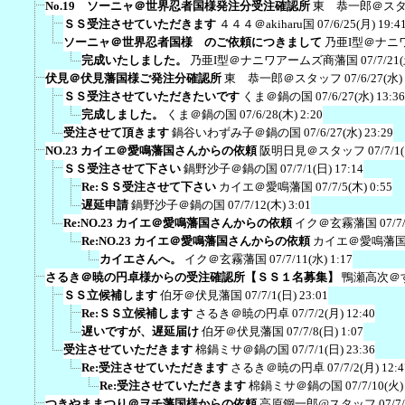
No.19 ソーニャ＠世界忍者国様発注分受注確認所
東 恭一郎＠ス
ＳＳ受注させていただきます
４４４＠akiharu国
07/6/25(月) 19:4
ソーニャ＠世界忍者国様 のご依頼につきまして
乃亜I型＠ナニ
完成いたしました。
乃亜I型＠ナニワアームズ商藩国
07/7/21
伏見＠伏見藩国様ご発注分確認所
東 恭一郎＠スタッフ
07/6/27(水)
ＳＳ受注させていただきたいです
くま＠鍋の国
07/6/27(水) 13:36
完成しました。
くま＠鍋の国
07/6/28(木) 2:20
受注させて頂きます
鍋谷いわずみ子＠鍋の国
07/6/27(水) 23:29
NO.23 カイエ＠愛鳴藩国さんからの依頼
阪明日見＠スタッフ
07/7/1
ＳＳ受注させて下さい
鍋野沙子＠鍋の国
07/7/1(日) 17:14
Re:ＳＳ受注させて下さい
カイエ＠愛鳴藩国
07/7/5(木) 0:55
遅延申請
鍋野沙子＠鍋の国
07/7/12(木) 3:01
Re:NO.23 カイエ＠愛鳴藩国さんからの依頼
イク＠玄霧藩国
07/7
Re:NO.23 カイエ＠愛鳴藩国さんからの依頼
カイエ＠愛鳴藩
カイエさんへ。
イク＠玄霧藩国
07/7/11(水) 1:17
さるき＠暁の円卓様からの受注確認所【ＳＳ１名募集】
鴨瀬高次＠
ＳＳ立候補します
伯牙＠伏見藩国
07/7/1(日) 23:01
Re:ＳＳ立候補します
さるき＠暁の円卓
07/7/2(月) 12:40
遅いですが、遅延届け
伯牙＠伏見藩国
07/7/8(日) 1:07
受注させていただきます
棉鍋ミサ＠鍋の国
07/7/1(日) 23:36
Re:受注させていただきます
さるき＠暁の円卓
07/7/2(月) 12:4
Re:受注させていただきます
棉鍋ミサ＠鍋の国
07/7/10(火)
つきやままつり＠ヲチ藩国様からの依頼
高原鋼一郎@スタッフ
07/7