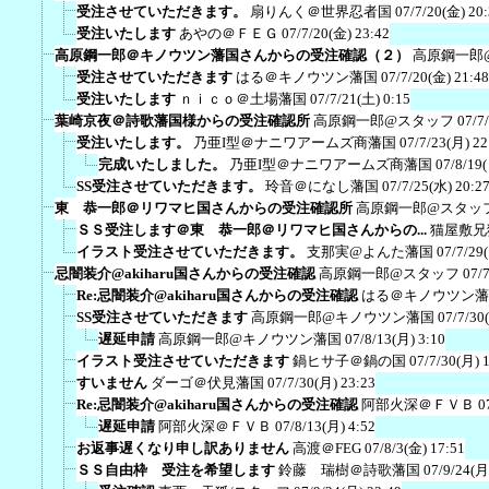
受注させていただきます。
扇りんく＠世界忍者国
07/7/20(金) 20
受注いたします
あやの＠ＦＥＧ
07/7/20(金) 23:42
高原鋼一郎＠キノウツン藩国さんからの受注確認（２）
高原鋼一郎
受注させていただきます
はる＠キノウツン藩国
07/7/20(金) 21:48
受注いたします
ｎｉｃｏ＠土場藩国
07/7/21(土) 0:15
葉崎京夜＠詩歌藩国様からの受注確認所
高原鋼一郎@スタッフ
07/7
受注いたします。
乃亜I型＠ナニワアームズ商藩国
07/7/23(月) 22
完成いたしました。
乃亜I型＠ナニワアームズ商藩国
07/8/19
SS受注させていただきます。
玲音＠になし藩国
07/7/25(水) 20:2
東 恭一郎＠リワマヒ国さんからの受注確認所
高原鋼一郎@スタッ
ＳＳ受注します＠東 恭一郎＠リワマヒ国さんからの...
猫屋敷兄
イラスト受注させていただきます。
支那実@よんた藩国
07/7/29
忌闇装介@akiharu国さんからの受注確認
高原鋼一郎@スタッフ
07/
Re:忌闇装介@akiharu国さんからの受注確認
はる＠キノウツン藩
SS受注させていただきます
高原鋼一郎@キノウツン藩国
07/7/30
遅延申請
高原鋼一郎@キノウツン藩国
07/8/13(月) 3:10
イラスト受注させていただきます
鍋ヒサ子＠鍋の国
07/7/30(月) 
すいません
ダーゴ＠伏見藩国
07/7/30(月) 23:23
Re:忌闇装介@akiharu国さんからの受注確認
阿部火深＠ＦＶＢ
0
遅延申請
阿部火深＠ＦＶＢ
07/8/13(月) 4:52
お返事遅くなり申し訳ありません
高渡＠FEG
07/8/3(金) 17:51
ＳＳ自由枠 受注を希望します
鈴藤 瑞樹＠詩歌藩国
07/9/24(月