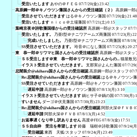
受注いたします
あやの＠ＦＥＧ
07/7/20(金) 23:42
高原鋼一郎＠キノウツン藩国さんからの受注確認（２）
高原鋼一郎
受注させていただきます
はる＠キノウツン藩国
07/7/20(金) 21:48
受注いたします
ｎｉｃｏ＠土場藩国
07/7/21(土) 0:15
葉崎京夜＠詩歌藩国様からの受注確認所
高原鋼一郎@スタッフ
07/7
受注いたします。
乃亜I型＠ナニワアームズ商藩国
07/7/23(月) 22
完成いたしました。
乃亜I型＠ナニワアームズ商藩国
07/8/19
SS受注させていただきます。
玲音＠になし藩国
07/7/25(水) 20:2
東 恭一郎＠リワマヒ国さんからの受注確認所
高原鋼一郎@スタッ
ＳＳ受注します＠東 恭一郎＠リワマヒ国さんからの...
猫屋敷兄
イラスト受注させていただきます。
支那実@よんた藩国
07/7/29
忌闇装介@akiharu国さんからの受注確認
高原鋼一郎@スタッフ
07/
Re:忌闇装介@akiharu国さんからの受注確認
はる＠キノウツン藩
SS受注させていただきます
高原鋼一郎@キノウツン藩国
07/7/30
遅延申請
高原鋼一郎@キノウツン藩国
07/8/13(月) 3:10
イラスト受注させていただきます
鍋ヒサ子＠鍋の国
07/7/30(月) 
すいません
ダーゴ＠伏見藩国
07/7/30(月) 23:23
Re:忌闇装介@akiharu国さんからの受注確認
阿部火深＠ＦＶＢ
0
遅延申請
阿部火深＠ＦＶＢ
07/8/13(月) 4:52
お返事遅くなり申し訳ありません
高渡＠FEG
07/8/3(金) 17:51
ＳＳ自由枠 受注を希望します
鈴藤 瑞樹＠詩歌藩国
07/9/24(月
受注確認
東西 天狐/スタッフ
07/9/24(月) 23:49