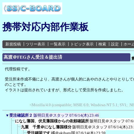
携帯対応内部作業板
新規投稿
┃
ツリー表示
┃
一覧表示
┃
トピック表示
┃
検索
┃
設定
┃
ホー
高渡＠FEGさん受注＆提出済
代理投稿です。
受注所未作成不備により、高渡さんが個人的にあやのさんとやりとりして
のことです。
イラストは提出されていますが、形式として受注所を作成しました。
<Mozilla/4.0 (compatible; MSIE 6.0; Windows NT 5.1; SV1; .
▼
受注確認所２
阪明日見＠スタッフ
07/6/14(木) 23:46
になし藩国、伏見藩国様からの依頼確認所
阪明日見＠スタッフ
07/6
九重 千景＠になし藩国様分
阪明日見＠スタッフ
07/6/14(木) 23
受注確認です
橘＠akiharu国
07/6/14(木) 23:59