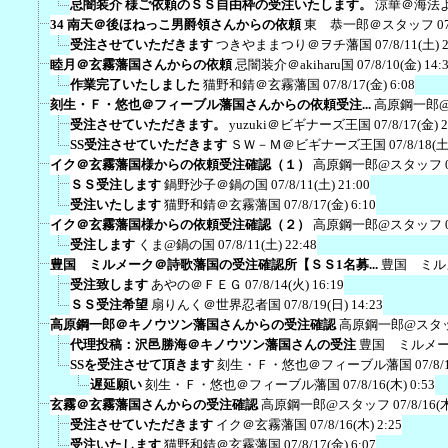
忌闇装介 様ご依頼のＳＳ自由枠の受注いたします。
涼華＠海法
34 南天＠後ほねっこ男爵領さんからの依頼
東 恭一郎＠スタッフ
0
受注させていただきます
つきやままつり＠ヲチ藩国
07/8/11(土) 
睦月＠玄霧藩国さんからの依頼
忌闇装介＠akiharu国
07/8/10(金) 14:
作業完了いたしました
猫野和錆＠玄霧藩国
07/8/17(金) 6:08
刻生・Ｆ・悠也＠フィーブル藩国さんからの依頼受注...
高原鋼一郎
受注させていただきます。
yuzuki＠ビギナーズ王国
07/8/17(金) 
SS受注させていただきます
ＳＷ－Ｍ＠ビギナーズ王国
07/8/18(土
イク＠玄霧藩国様からの依頼受注確認（１）
高原鋼一郎@スタッフ
ＳＳ受注します
鍋野沙子＠鍋の国
07/8/11(土) 21:00
受注いたします
猫野和錆＠玄霧藩国
07/8/17(金) 6:10
イク＠玄霧藩国様からの依頼受注確認（２）
高原鋼一郎@スタッフ
受注します
くま@鍋の国
07/8/11(土) 22:48
豊国 ミルメーク＠詩歌藩国の受注確認所【ＳＳ1名募...
豊国 ミル
受注致します
あやの＠ＦＥＧ
07/8/14(火) 16:19
ＳＳ受注希望
扇りんく＠世界忍者国
07/8/19(日) 14:23
高原鋼一郎＠キノウツン藩国さんからの受注確認
高原鋼一郎@スタ
代理投稿：沢邑勝海＠キノウツン藩国さんの受注
豊国 ミルメ
SSを受注させて頂きます
刻生・Ｆ・悠也＠フィーブル藩国
07/8/
遅延願い
刻生・Ｆ・悠也＠フィーブル藩国
07/8/16(木) 0:53
玄霧＠玄霧藩国さんからの受注確認
高原鋼一郎@スタッフ
07/8/16(
受注させていただきます
イク＠玄霧藩国
07/8/16(木) 2:25
受注いたします
猫野和錆＠玄霧藩国
07/8/17(金) 6:07