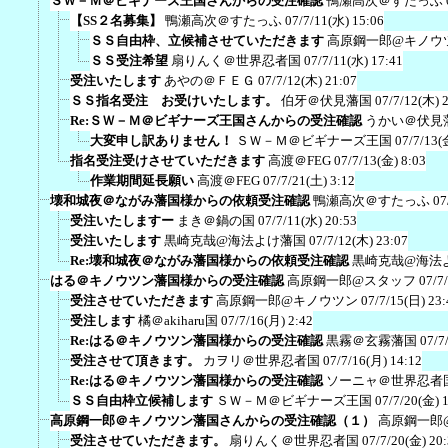
ＳＷ－Ｍ＠ビギナーズ王国さんからの受注確認
鴨瀬高次＠すたっふ
【SS２名募集】
鴨瀬高次＠すたっふ
07/7/11(水) 15:06
ＳＳ自由枠、立候補させていただきます
高原鋼一郎@キノウ
ＳＳ受注希望
扇りんく＠世界忍者国
07/7/11(水) 17:41
受注いたします
あやの＠ＦＥＧ
07/7/12(木) 21:07
ＳＳ指名受注 お受けいたします。
伯牙＠伏見藩国
07/7/12(木) 
Re:ＳＷ－Ｍ＠ビギナーズ王国さんからの受注確認
うかい＠伏見
大変申し訳ありません！
ＳＷ－Ｍ＠ビギナーズ王国
07/7/13(
指名受注受けさせていただきます
高渡＠FEG
07/7/13(金) 8:03
作業期間延長願い
高渡＠FEG
07/7/21(土) 3:12
壊和城夜＠ながみ藩国様からの依頼受注確認
鴨瀬高次＠すたっふ
07
受注いたしますー
まき＠鍋の国
07/7/11(水) 20:53
受注いたします
黒崎克哉@海法よけ藩国
07/7/12(木) 23:07
Re:壊和城夜＠ながみ藩国様からの依頼受注確認
黒崎克哉@海法
はる＠キノウツン藩国様からの受注確認
高原鋼一郎@スタッフ
07/7
受注させていただきます
高原鋼一郎@キノウツン
07/7/15(日) 23:
受注します
橘＠akiharu国
07/7/16(月) 2:42
Re:はる＠キノウツン藩国様からの受注確認
黒霧＠玄霧藩国
07/7
受注させて頂きます。
カヲリ＠世界忍者国
07/7/16(月) 14:12
Re:はる＠キノウツン藩国様からの受注確認
ソーニャ＠世界忍者
ＳＳ自由枠立候補します
ＳＷ－Ｍ＠ビギナーズ王国
07/7/20(金) 
高原鋼一郎＠キノウツン藩国さんからの受注確認（１）
高原鋼一郎
受注させていただきます。
扇りんく＠世界忍者国
07/7/20(金) 20