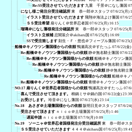
Re:SS受注させていただきます
九重 千景＠になし藩国
07
になし様ご発注分受注確認所
東 恭一郎＠スタッフ
07/6/25(月) 
イラスト受注させていただきます
飛翔＠海法よけ藩国
07/6/2
ＳＳ受注希望
扇りんく＠世界忍者国
07/6/25(月) 16:15
瑠璃＠になし藩様発注分確認所
東 恭一郎＠スタッフ
07/6/25(月
イラスト立候補
忌闇装介＠akiharu国
07/6/25(月) 16:09
SSで受注致します
刻生・Ｆ・悠也＠フィーブル藩国
07/6/25(
船橋＠キノウツン藩国様からの依頼
鴨瀬高次＠すたっふ
07/6/22(金)
Re:船橋＠キノウツン藩国様からの依頼
静＠無名騎士藩国
07/6/2
Re:船橋＠キノウツン藩国様からの依頼
船橋＠キノウツン藩
Re:船橋＠キノウツン藩国様からの依頼
静＠無名騎士藩国
Re:船橋＠キノウツン藩国様からの依頼
静＠無名騎士
Re:船橋＠キノウツン藩国様からの依頼
船橋＠キノ
Re:船橋＠キノウツン藩国様からの依頼
青狸＠キノウツン藩国
07
NO.17 扇りんく＠世界忍者国様からの依頼
鴨瀬高次＠すたっふ
07/6
喜んで受注させて頂きます。
棉鍋ミサ＠鍋の国
07/6/22(金) 23:39
お受けします。
玲音＠になし藩国
07/6/27(水) 23:14
No.18 あさぎ＠土場藩国様からの依頼
阪明日見＠スタッフ
07/6/24
受注させて頂きます
ｎｉｃｏ＠土場藩国
07/6/25(月) 1:46
遅延申請
ｎｉｃｏ＠土場藩国
07/7/9(月) 0:09
No.19 ソーニャ＠世界忍者国様発注分受注確認所
東 恭一郎＠ス
ＳＳ受注させていただきます
４４４＠akiharu国
07/6/25(月) 19:4