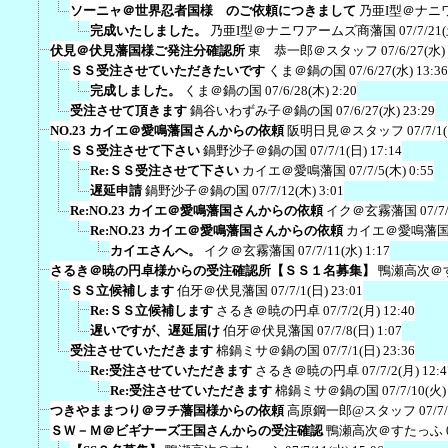
ソーニャ＠世界忍者国様 のご依頼につきまして
乃亜I型＠ナニ
完成いたしました。
乃亜I型＠ナニワアームズ商藩国
07/7/21
伏見＠伏見藩国様ご発注分確認所
東 恭一郎＠スタッフ
07/6/27(水)
ＳＳ受注させていただきたいです
くま＠鍋の国
07/6/27(水) 13:36
完成しました。
くま＠鍋の国
07/6/28(木) 2:20
受注させて頂きます
鍋谷いわずみ子＠鍋の国
07/6/27(水) 23:29
NO.23 カイエ＠愛鳴藩国さんからの依頼
阪明日見＠スタッフ
07/7/1
ＳＳ受注させて下さい
鍋野沙子＠鍋の国
07/7/1(日) 17:14
Re:ＳＳ受注させて下さい
カイエ＠愛鳴藩国
07/7/5(木) 0:55
遅延申請
鍋野沙子＠鍋の国
07/7/12(木) 3:01
Re:NO.23 カイエ＠愛鳴藩国さんからの依頼
イク＠玄霧藩国
07/7
Re:NO.23 カイエ＠愛鳴藩国さんからの依頼
カイエ＠愛鳴藩
カイエさんへ。
イク＠玄霧藩国
07/7/11(水) 1:17
さるき＠暁の円卓様からの受注確認所【ＳＳ１名募集】
鴨瀬高次＠
ＳＳ立候補します
伯牙＠伏見藩国
07/7/1(日) 23:01
Re:ＳＳ立候補します
さるき＠暁の円卓
07/7/2(月) 12:40
遅いですが、遅延届け
伯牙＠伏見藩国
07/7/8(日) 1:07
受注させていただきます
棉鍋ミサ＠鍋の国
07/7/1(日) 23:36
Re:受注させていただきます
さるき＠暁の円卓
07/7/2(月) 12:4
Re:受注させていただきます
棉鍋ミサ＠鍋の国
07/7/10(火)
つきやままつり＠ヲチ藩国様からの依頼
高原鋼一郎@スタッフ
07/7
ＳＷ－Ｍ＠ビギナーズ王国さんからの受注確認
鴨瀬高次＠すたっふ