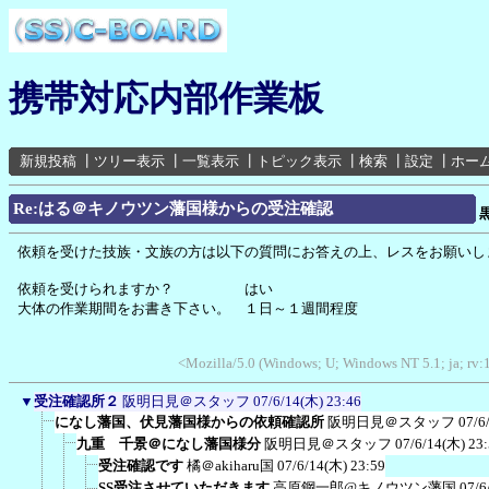
携帯対応内部作業板
新規投稿
┃
ツリー表示
┃
一覧表示
┃
トピック表示
┃
検索
┃
設定
┃
ホー
Re:はる＠キノウツン藩国様からの受注確認
依頼を受けた技族・文族の方は以下の質問にお答えの上、レスをお願いし
依頼を受けられますか？ はい
大体の作業期間をお書き下さい。 １日～１週間程度
<Mozilla/5.0 (Windows; U; Windows NT 5.1; ja; rv:
▼
受注確認所２
阪明日見＠スタッフ
07/6/14(木) 23:46
になし藩国、伏見藩国様からの依頼確認所
阪明日見＠スタッフ
07/6
九重 千景＠になし藩国様分
阪明日見＠スタッフ
07/6/14(木) 23
受注確認です
橘＠akiharu国
07/6/14(木) 23:59
SS受注させていただきます
高原鋼一郎@キノウツン藩国
07/6