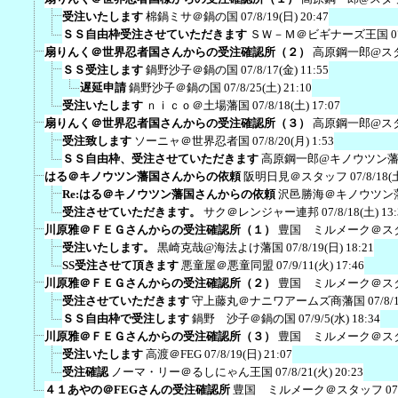
受注いたします
棉鍋ミサ＠鍋の国
07/8/19(日) 20:47
ＳＳ自由枠受注させていただきます
ＳＷ－Ｍ＠ビギナーズ王国
0
扇りんく＠世界忍者国さんからの受注確認所（２）
高原鋼一郎@ス
ＳＳ受注します
鍋野沙子＠鍋の国
07/8/17(金) 11:55
遅延申請
鍋野沙子＠鍋の国
07/8/25(土) 21:10
受注いたします
ｎｉｃｏ＠土場藩国
07/8/18(土) 17:07
扇りんく＠世界忍者国さんからの受注確認所（３）
高原鋼一郎@ス
受注致します
ソーニャ＠世界忍者国
07/8/20(月) 1:53
ＳＳ自由枠、受注させていただきます
高原鋼一郎@キノウツン
はる＠キノウツン藩国さんからの依頼
阪明日見＠スタッフ
07/8/18(
Re:はる＠キノウツン藩国さんからの依頼
沢邑勝海＠キノウツン
受注させていただきます。
サク＠レンジャー連邦
07/8/18(土) 13
川原雅＠ＦＥＧさんからの受注確認所（１）
豊国 ミルメーク＠ス
受注いたします。
黒崎克哉@海法よけ藩国
07/8/19(日) 18:21
SS受注させて頂きます
悪童屋＠悪童同盟
07/9/11(火) 17:46
川原雅＠ＦＥＧさんからの受注確認所（２）
豊国 ミルメーク＠ス
受注させていただきます
守上藤丸＠ナニワアームズ商藩国
07/8/
ＳＳ自由枠で受注します
鍋野 沙子＠鍋の国
07/9/5(水) 18:34
川原雅＠ＦＥＧさんからの受注確認所（３）
豊国 ミルメーク＠ス
受注いたします
高渡＠FEG
07/8/19(日) 21:07
受注確認
ノーマ・リー＠るしにゃん王国
07/8/21(火) 20:23
４１あやの＠FEGさんの受注確認所
豊国 ミルメーク＠スタッフ
07