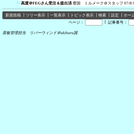
高渡＠FEGさん受注＆提出済
豊国 ミルメーク＠スタッフ
07/8/
新規投稿
┃
ツリー表示
┃
一覧表示
┃
トピック表示
┃
検索
┃
設定
┃
ホー
┃
ページ：
記事番号：
茶板管理担当 リバーウィンド＠akiharu国