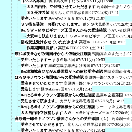
【SS２名募集】
鴨瀬高次＠すたっふ
07/7/11(水) 15:06
ＳＳ自由枠、立候補させていただきます
高原鋼一郎@キノウ
ＳＳ受注希望
扇りんく＠世界忍者国
07/7/11(水) 17:41
受注いたします
あやの＠ＦＥＧ
07/7/12(木) 21:07
ＳＳ指名受注 お受けいたします。
伯牙＠伏見藩国
07/7/12(木) 
Re:ＳＷ－Ｍ＠ビギナーズ王国さんからの受注確認
うかい＠伏見
大変申し訳ありません！
ＳＷ－Ｍ＠ビギナーズ王国
07/7/13(
指名受注受けさせていただきます
高渡＠FEG
07/7/13(金) 8:03
作業期間延長願い
高渡＠FEG
07/7/21(土) 3:12
壊和城夜＠ながみ藩国様からの依頼受注確認
鴨瀬高次＠すたっふ
07
受注いたしますー
まき＠鍋の国
07/7/11(水) 20:53
受注いたします
黒崎克哉@海法よけ藩国
07/7/12(木) 23:07
Re:壊和城夜＠ながみ藩国様からの依頼受注確認
黒崎克哉@海法
はる＠キノウツン藩国様からの受注確認
高原鋼一郎@スタッフ
07/7
受注させていただきます
高原鋼一郎@キノウツン
07/7/15(日) 23:
受注します
橘＠akiharu国
07/7/16(月) 2:42
Re:はる＠キノウツン藩国様からの受注確認
黒霧＠玄霧藩国
07/7
受注させて頂きます。
カヲリ＠世界忍者国
07/7/16(月) 14:12
Re:はる＠キノウツン藩国様からの受注確認
ソーニャ＠世界忍者
ＳＳ自由枠立候補します
ＳＷ－Ｍ＠ビギナーズ王国
07/7/20(金) 
高原鋼一郎＠キノウツン藩国さんからの受注確認（１）
高原鋼一郎
受注させていただきます。
扇りんく＠世界忍者国
07/7/20(金) 20
受注いたします
あやの＠ＦＥＧ
07/7/20(金) 23:42