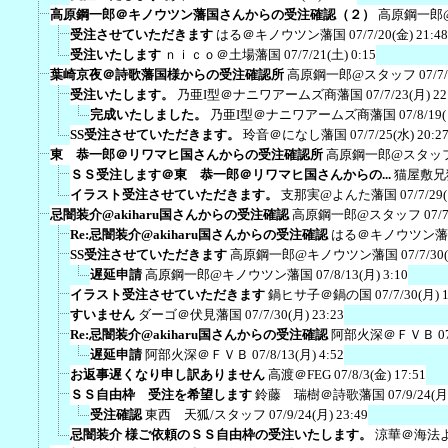
高原鋼一郎＠キノウツン藩国さんからの受注確認（２）
高原鋼一郎
受注させていただきます
はる＠キノウツン藩国
07/7/20(金) 21:48
受注いたします
ｎｉｃｏ＠土場藩国
07/7/21(土) 0:15
葉崎京夜＠詩歌藩国様からの受注確認所
高原鋼一郎@スタッフ
07/7
受注いたします。
乃亜I型＠ナニワアームズ商藩国
07/7/23(月) 22
完成いたしました。
乃亜I型＠ナニワアームズ商藩国
07/8/19
SS受注させていただきます。
玲音＠になし藩国
07/7/25(水) 20:2
東 恭一郎＠リワマヒ国さんからの受注確認所
高原鋼一郎@スタッ
ＳＳ受注します＠東 恭一郎＠リワマヒ国さんからの...
猫屋敷兄
イラスト受注させていただきます。
支那実@よんた藩国
07/7/29
忌闇装介@akiharu国さんからの受注確認
高原鋼一郎@スタッフ
07/
Re:忌闇装介@akiharu国さんからの受注確認
はる＠キノウツン藩
SS受注させていただきます
高原鋼一郎@キノウツン藩国
07/7/30
遅延申請
高原鋼一郎@キノウツン藩国
07/8/13(月) 3:10
イラスト受注させていただきます
鍋ヒサ子＠鍋の国
07/7/30(月) 
すいません
ダーゴ＠伏見藩国
07/7/30(月) 23:23
Re:忌闇装介@akiharu国さんからの受注確認
阿部火深＠ＦＶＢ
0
遅延申請
阿部火深＠ＦＶＢ
07/8/13(月) 4:52
お返事遅くなり申し訳ありません
高渡＠FEG
07/8/3(金) 17:51
ＳＳ自由枠 受注を希望します
鈴藤 瑞樹＠詩歌藩国
07/9/24(月
受注確認
東西 天狐/スタッフ
07/9/24(月) 23:49
忌闇装介 様ご依頼のＳＳ自由枠の受注いたします。
涼華＠海法