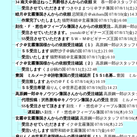
34 南天＠後ほねっこ男爵領さんからの依頼
東 恭一郎＠スタッフ
0
受注させていただきます
つきやままつり＠ヲチ藩国
07/8/11(土) 
睦月＠玄霧藩国さんからの依頼
忌闇装介＠akiharu国
07/8/10(金) 14:
作業完了いたしました
猫野和錆＠玄霧藩国
07/8/17(金) 6:08
刻生・Ｆ・悠也＠フィーブル藩国さんからの依頼受注...
高原鋼一郎
受注させていただきます。
yuzuki＠ビギナーズ王国
07/8/17(金) 
SS受注させていただきます
ＳＷ－Ｍ＠ビギナーズ王国
07/8/18(土
イク＠玄霧藩国様からの依頼受注確認（１）
高原鋼一郎@スタッフ
ＳＳ受注します
鍋野沙子＠鍋の国
07/8/11(土) 21:00
受注いたします
猫野和錆＠玄霧藩国
07/8/17(金) 6:10
イク＠玄霧藩国様からの依頼受注確認（２）
高原鋼一郎@スタッフ
受注します
くま@鍋の国
07/8/11(土) 22:48
豊国 ミルメーク＠詩歌藩国の受注確認所【ＳＳ1名募...
豊国 ミル
受注致します
あやの＠ＦＥＧ
07/8/14(火) 16:19
ＳＳ受注希望
扇りんく＠世界忍者国
07/8/19(日) 14:23
高原鋼一郎＠キノウツン藩国さんからの受注確認
高原鋼一郎@スタ
代理投稿：沢邑勝海＠キノウツン藩国さんの受注
豊国 ミルメ
SSを受注させて頂きます
刻生・Ｆ・悠也＠フィーブル藩国
07/8/
遅延願い
刻生・Ｆ・悠也＠フィーブル藩国
07/8/16(木) 0:53
玄霧＠玄霧藩国さんからの受注確認
高原鋼一郎@スタッフ
07/8/16(
受注させていただきます
イク＠玄霧藩国
07/8/16(木) 2:25
受注いたします
猫野和錆＠玄霧藩国
07/8/17(金) 6:07
扇りんく＠世界忍者国様からの受注確認所（１）
高原鋼一郎@スタ