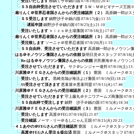
受注いたします
棉鍋ミサ＠鍋の国
07/8/19(日) 20:47
ＳＳ自由枠受注させていただきます
ＳＷ－Ｍ＠ビギナーズ王国
0
扇りんく＠世界忍者国さんからの受注確認所（２）
高原鋼一郎@ス
ＳＳ受注します
鍋野沙子＠鍋の国
07/8/17(金) 11:55
遅延申請
鍋野沙子＠鍋の国
07/8/25(土) 21:10
受注いたします
ｎｉｃｏ＠土場藩国
07/8/18(土) 17:07
扇りんく＠世界忍者国さんからの受注確認所（３）
高原鋼一郎@ス
受注致します
ソーニャ＠世界忍者国
07/8/20(月) 1:53
ＳＳ自由枠、受注させていただきます
高原鋼一郎@キノウツン
はる＠キノウツン藩国さんからの依頼
阪明日見＠スタッフ
07/8/18(
Re:はる＠キノウツン藩国さんからの依頼
沢邑勝海＠キノウツン
受注させていただきます。
サク＠レンジャー連邦
07/8/18(土) 13
川原雅＠ＦＥＧさんからの受注確認所（１）
豊国 ミルメーク＠ス
受注いたします。
黒崎克哉@海法よけ藩国
07/8/19(日) 18:21
SS受注させて頂きます
悪童屋＠悪童同盟
07/9/11(火) 17:46
川原雅＠ＦＥＧさんからの受注確認所（２）
豊国 ミルメーク＠ス
受注させていただきます
守上藤丸＠ナニワアームズ商藩国
07/8/
ＳＳ自由枠で受注します
鍋野 沙子＠鍋の国
07/9/5(水) 18:34
川原雅＠ＦＥＧさんからの受注確認所（３）
豊国 ミルメーク＠ス
受注いたします
高渡＠FEG
07/8/19(日) 21:07
受注確認
ノーマ・リー＠るしにゃん王国
07/8/21(火) 20:23
４１あやの＠FEGさんの受注確認所
豊国 ミルメーク＠スタッフ
07
高渡＠FEGさん受注＆提出済
豊国 ミルメーク＠スタッフ
07/8/