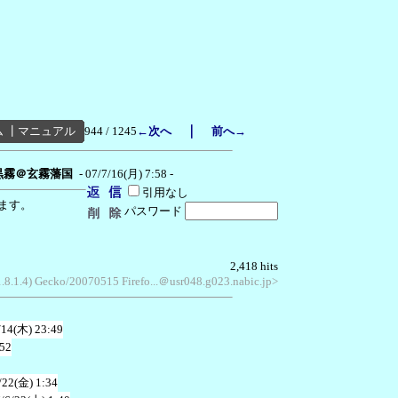
｜
ム
┃
マニュアル
944 / 1245
←次へ
前へ→
黒霧＠玄霧藩国
- 07/7/16(月) 7:58 -
引用なし
ます。
パスワード
2,418 hits
1.8.1.4) Gecko/20070515 Firefo...＠usr048.g023.nabic.jp>
/14(木) 23:49
:52
/22(金) 1:34