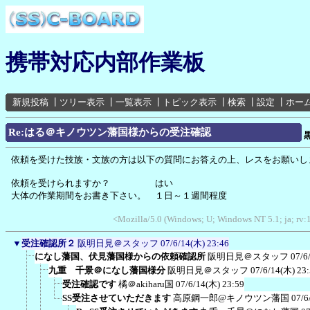
携帯対応内部作業板
新規投稿
┃
ツリー表示
┃
一覧表示
┃
トピック表示
┃
検索
┃
設定
┃
ホー
Re:はる＠キノウツン藩国様からの受注確認
依頼を受けた技族・文族の方は以下の質問にお答えの上、レスをお願いし
依頼を受けられますか？ はい
大体の作業期間をお書き下さい。 １日～１週間程度
<Mozilla/5.0 (Windows; U; Windows NT 5.1; ja; rv:
▼
受注確認所２
阪明日見＠スタッフ
07/6/14(木) 23:46
になし藩国、伏見藩国様からの依頼確認所
阪明日見＠スタッフ
07/6
九重 千景＠になし藩国様分
阪明日見＠スタッフ
07/6/14(木) 23
受注確認です
橘＠akiharu国
07/6/14(木) 23:59
SS受注させていただきます
高原鋼一郎@キノウツン藩国
07/6