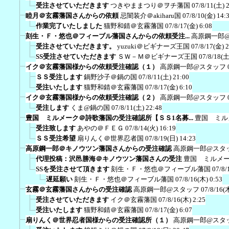
受注させていただきます
つきやままつり＠ヲチ藩国
07/8/11(土) 
睦月＠玄霧藩国さんからの依頼
忌闇装介＠akiharu国
07/8/10(金) 14:
作業完了いたしました
猫野和錆＠玄霧藩国
07/8/17(金) 6:08
刻生・Ｆ・悠也＠フィーブル藩国さんからの依頼受注...
高原鋼一郎
受注させていただきます。
yuzuki＠ビギナーズ王国
07/8/17(金) 
SS受注させていただきます
ＳＷ－Ｍ＠ビギナーズ王国
07/8/18(土
イク＠玄霧藩国様からの依頼受注確認（１）
高原鋼一郎@スタッフ
ＳＳ受注します
鍋野沙子＠鍋の国
07/8/11(土) 21:00
受注いたします
猫野和錆＠玄霧藩国
07/8/17(金) 6:10
イク＠玄霧藩国様からの依頼受注確認（２）
高原鋼一郎@スタッフ
受注します
くま@鍋の国
07/8/11(土) 22:48
豊国 ミルメーク＠詩歌藩国の受注確認所【ＳＳ1名募...
豊国 ミル
受注致します
あやの＠ＦＥＧ
07/8/14(火) 16:19
ＳＳ受注希望
扇りんく＠世界忍者国
07/8/19(日) 14:23
高原鋼一郎＠キノウツン藩国さんからの受注確認
高原鋼一郎@スタ
代理投稿：沢邑勝海＠キノウツン藩国さんの受注
豊国 ミルメ
SSを受注させて頂きます
刻生・Ｆ・悠也＠フィーブル藩国
07/8/
遅延願い
刻生・Ｆ・悠也＠フィーブル藩国
07/8/16(木) 0:53
玄霧＠玄霧藩国さんからの受注確認
高原鋼一郎@スタッフ
07/8/16(
受注させていただきます
イク＠玄霧藩国
07/8/16(木) 2:25
受注いたします
猫野和錆＠玄霧藩国
07/8/17(金) 6:07
扇りんく＠世界忍者国様からの受注確認所（１）
高原鋼一郎@スタ