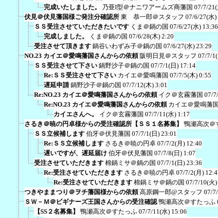
完成いたしました。
乃亜I型＠ナニワアームズ商藩国
07/7/21
伏見＠伏見藩国様ご発注分確認所
東 恭一郎＠スタッフ
07/6/27(水)
ＳＳ受注させていただきたいです
くま＠鍋の国
07/6/27(水) 13:36
完成しました。
くま＠鍋の国
07/6/28(木) 2:20
受注させて頂きます
鍋谷いわずみ子＠鍋の国
07/6/27(水) 23:29
NO.23 カイエ＠愛鳴藩国さんからの依頼
阪明日見＠スタッフ
07/7/1
ＳＳ受注させて下さい
鍋野沙子＠鍋の国
07/7/1(日) 17:14
Re:ＳＳ受注させて下さい
カイエ＠愛鳴藩国
07/7/5(木) 0:55
遅延申請
鍋野沙子＠鍋の国
07/7/12(木) 3:01
Re:NO.23 カイエ＠愛鳴藩国さんからの依頼
イク＠玄霧藩国
07/7
Re:NO.23 カイエ＠愛鳴藩国さんからの依頼
カイエ＠愛鳴藩
カイエさんへ。
イク＠玄霧藩国
07/7/11(水) 1:17
さるき＠暁の円卓様からの受注確認所【ＳＳ１名募集】
鴨瀬高次＠
ＳＳ立候補します
伯牙＠伏見藩国
07/7/1(日) 23:01
Re:ＳＳ立候補します
さるき＠暁の円卓
07/7/2(月) 12:40
遅いですが、遅延届け
伯牙＠伏見藩国
07/7/8(日) 1:07
受注させていただきます
棉鍋ミサ＠鍋の国
07/7/1(日) 23:36
Re:受注させていただきます
さるき＠暁の円卓
07/7/2(月) 12:4
Re:受注させていただきます
棉鍋ミサ＠鍋の国
07/7/10(火)
つきやままつり＠ヲチ藩国様からの依頼
高原鋼一郎@スタッフ
07/7
ＳＷ－Ｍ＠ビギナーズ王国さんからの受注確認
鴨瀬高次＠すたっふ
【SS２名募集】
鴨瀬高次＠すたっふ
07/7/11(水) 15:06