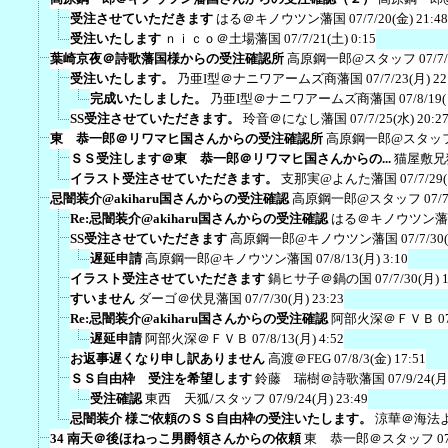
受注させていただきます
はる＠キノウツン藩国
07/7/20(金) 21:48
受注いたします
ｎｉｃｏ＠土場藩国
07/7/21(土) 0:15
葉崎京夜＠詩歌藩国様からの受注確認所
高原鋼一郎@スタッフ
07/7
受注いたします。
乃亜I型＠ナニワアームズ商藩国
07/7/23(月) 22
完成いたしました。
乃亜I型＠ナニワアームズ商藩国
07/8/19
SS受注させていただきます。
玲音＠になし藩国
07/7/25(水) 20:2
東 恭一郎＠リワマヒ国さんからの受注確認所
高原鋼一郎@スタッ
ＳＳ受注します＠東 恭一郎＠リワマヒ国さんからの...
猫屋敷兄
イラスト受注させていただきます。
支那実@よんた藩国
07/7/29
忌闇装介@akiharu国さんからの受注確認
高原鋼一郎@スタッフ
07/
Re:忌闇装介@akiharu国さんからの受注確認
はる＠キノウツン藩
SS受注させていただきます
高原鋼一郎@キノウツン藩国
07/7/30
遅延申請
高原鋼一郎@キノウツン藩国
07/8/13(月) 3:10
イラスト受注させていただきます
鍋ヒサ子＠鍋の国
07/7/30(月) 
すいません
ダーゴ＠伏見藩国
07/7/30(月) 23:23
Re:忌闇装介@akiharu国さんからの受注確認
阿部火深＠ＦＶＢ
0
遅延申請
阿部火深＠ＦＶＢ
07/8/13(月) 4:52
お返事遅くなり申し訳ありません
高渡＠FEG
07/8/3(金) 17:51
ＳＳ自由枠 受注を希望します
鈴藤 瑞樹＠詩歌藩国
07/9/24(月
受注確認
東西 天狐/スタッフ
07/9/24(月) 23:49
忌闇装介 様ご依頼のＳＳ自由枠の受注いたします。
涼華＠海法
34 南天＠後ほねっこ男爵領さんからの依頼
東 恭一郎＠スタッフ
0