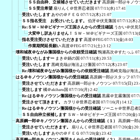
ＳＳ自由枠、立候補させていただきます
高原鋼一郎@キノウ
ＳＳ受注希望
扇りんく＠世界忍者国
07/7/11(水) 17:41
受注いたします
あやの＠ＦＥＧ
07/7/12(木) 21:07
ＳＳ指名受注 お受けいたします。
伯牙＠伏見藩国
07/7/12(木) 
Re:ＳＷ－Ｍ＠ビギナーズ王国さんからの受注確認
うかい＠伏見
大変申し訳ありません！
ＳＷ－Ｍ＠ビギナーズ王国
07/7/13(
指名受注受けさせていただきます
高渡＠FEG
07/7/13(金) 8:03
作業期間延長願い
高渡＠FEG
07/7/21(土) 3:12
壊和城夜＠ながみ藩国様からの依頼受注確認
鴨瀬高次＠すたっふ
07
受注いたしますー
まき＠鍋の国
07/7/11(水) 20:53
受注いたします
黒崎克哉@海法よけ藩国
07/7/12(木) 23:07
Re:壊和城夜＠ながみ藩国様からの依頼受注確認
黒崎克哉@海法
はる＠キノウツン藩国様からの受注確認
高原鋼一郎@スタッフ
07/7
受注させていただきます
高原鋼一郎@キノウツン
07/7/15(日) 23:
受注します
橘＠akiharu国
07/7/16(月) 2:42
Re:はる＠キノウツン藩国様からの受注確認
黒霧＠玄霧藩国
07/7
受注させて頂きます。
カヲリ＠世界忍者国
07/7/16(月) 14:12
Re:はる＠キノウツン藩国様からの受注確認
ソーニャ＠世界忍者
ＳＳ自由枠立候補します
ＳＷ－Ｍ＠ビギナーズ王国
07/7/20(金) 
高原鋼一郎＠キノウツン藩国さんからの受注確認（１）
高原鋼一郎
受注させていただきます。
扇りんく＠世界忍者国
07/7/20(金) 20
受注いたします
あやの＠ＦＥＧ
07/7/20(金) 23:42
高原鋼一郎＠キノウツン藩国さんからの受注確認（２）
高原鋼一郎