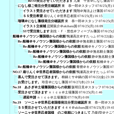
Re:SS受注させていただきます
九重 千景＠になし藩国
07
になし様ご発注分受注確認所
東 恭一郎＠スタッフ
07/6/25(月) 
イラスト受注させていただきます
飛翔＠海法よけ藩国
07/6/2
ＳＳ受注希望
扇りんく＠世界忍者国
07/6/25(月) 16:15
瑠璃＠になし藩様発注分確認所
東 恭一郎＠スタッフ
07/6/25(月
イラスト立候補
忌闇装介＠akiharu国
07/6/25(月) 16:09
SSで受注致します
刻生・Ｆ・悠也＠フィーブル藩国
07/6/25(
船橋＠キノウツン藩国様からの依頼
鴨瀬高次＠すたっふ
07/6/22(金)
Re:船橋＠キノウツン藩国様からの依頼
静＠無名騎士藩国
07/6/2
Re:船橋＠キノウツン藩国様からの依頼
船橋＠キノウツン藩
Re:船橋＠キノウツン藩国様からの依頼
静＠無名騎士藩国
Re:船橋＠キノウツン藩国様からの依頼
静＠無名騎士
Re:船橋＠キノウツン藩国様からの依頼
船橋＠キノ
Re:船橋＠キノウツン藩国様からの依頼
青狸＠キノウツン藩国
07
NO.17 扇りんく＠世界忍者国様からの依頼
鴨瀬高次＠すたっふ
07/6
喜んで受注させて頂きます。
棉鍋ミサ＠鍋の国
07/6/22(金) 23:39
お受けします。
玲音＠になし藩国
07/6/27(水) 23:14
No.18 あさぎ＠土場藩国様からの依頼
阪明日見＠スタッフ
07/6/24
受注させて頂きます
ｎｉｃｏ＠土場藩国
07/6/25(月) 1:46
遅延申請
ｎｉｃｏ＠土場藩国
07/7/9(月) 0:09
No.19 ソーニャ＠世界忍者国様発注分受注確認所
東 恭一郎＠ス
ＳＳ受注させていただきます
４４４＠akiharu国
07/6/25(月) 19:4
ソーニャ＠世界忍者国様 のご依頼につきまして
乃亜I型＠ナニ