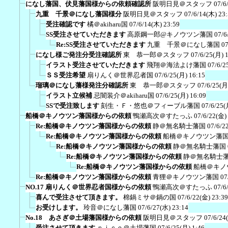
になし藩国、伏見藩国様からの依頼確認所
阪明日見＠スタッフ
07/6
九重 千景＠になし藩国様分
阪明日見＠スタッフ
07/6/14(木) 23
受注確認です
橘＠akiharu国
07/6/14(木) 23:59
SS受注させていただきます
高原鋼一郎@キノウツン藩国
07/6
Re:SS受注させていただきます
九重 千景＠になし藩国
07
になし様ご発注分受注確認所
東 恭一郎＠スタッフ
07/6/25(月) 
イラスト受注させていただきます
飛翔＠海法よけ藩国
07/6/2
ＳＳ受注希望
扇りんく＠世界忍者国
07/6/25(月) 16:15
瑠璃＠になし藩様発注分確認所
東 恭一郎＠スタッフ
07/6/25(月
イラスト立候補
忌闇装介＠akiharu国
07/6/25(月) 16:09
SSで受注致します
刻生・Ｆ・悠也＠フィーブル藩国
07/6/25(
船橋＠キノウツン藩国様からの依頼
鴨瀬高次＠すたっふ
07/6/22(金)
Re:船橋＠キノウツン藩国様からの依頼
静＠無名騎士藩国
07/6/2
Re:船橋＠キノウツン藩国様からの依頼
船橋＠キノウツン藩
Re:船橋＠キノウツン藩国様からの依頼
静＠無名騎士藩国
Re:船橋＠キノウツン藩国様からの依頼
静＠無名騎士
Re:船橋＠キノウツン藩国様からの依頼
船橋＠キノ
Re:船橋＠キノウツン藩国様からの依頼
青狸＠キノウツン藩国
07
NO.17 扇りんく＠世界忍者国様からの依頼
鴨瀬高次＠すたっふ
07/6
喜んで受注させて頂きます。
棉鍋ミサ＠鍋の国
07/6/22(金) 23:39
お受けします。
玲音＠になし藩国
07/6/27(水) 23:14
No.18 あさぎ＠土場藩国様からの依頼
阪明日見＠スタッフ
07/6/24
受注させて頂きます
ｎｉｃｏ＠土場藩国
07/6/25(月) 1:46