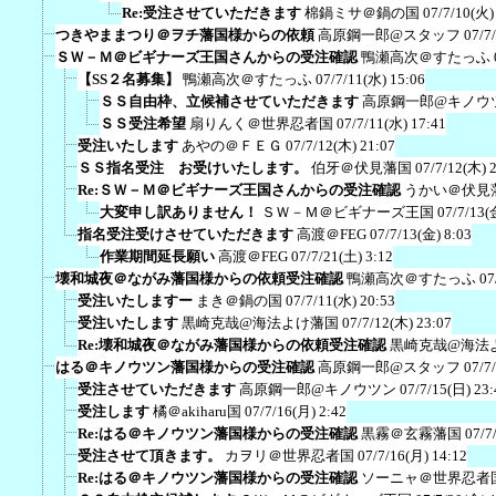
Re:受注させていただきます
棉鍋ミサ＠鍋の国
07/7/10(火)
つきやままつり＠ヲチ藩国様からの依頼
高原鋼一郎@スタッフ
07/7
ＳＷ－Ｍ＠ビギナーズ王国さんからの受注確認
鴨瀬高次＠すたっふ
【SS２名募集】
鴨瀬高次＠すたっふ
07/7/11(水) 15:06
ＳＳ自由枠、立候補させていただきます
高原鋼一郎@キノウ
ＳＳ受注希望
扇りんく＠世界忍者国
07/7/11(水) 17:41
受注いたします
あやの＠ＦＥＧ
07/7/12(木) 21:07
ＳＳ指名受注 お受けいたします。
伯牙＠伏見藩国
07/7/12(木) 
Re:ＳＷ－Ｍ＠ビギナーズ王国さんからの受注確認
うかい＠伏見
大変申し訳ありません！
ＳＷ－Ｍ＠ビギナーズ王国
07/7/13(
指名受注受けさせていただきます
高渡＠FEG
07/7/13(金) 8:03
作業期間延長願い
高渡＠FEG
07/7/21(土) 3:12
壊和城夜＠ながみ藩国様からの依頼受注確認
鴨瀬高次＠すたっふ
07
受注いたしますー
まき＠鍋の国
07/7/11(水) 20:53
受注いたします
黒崎克哉@海法よけ藩国
07/7/12(木) 23:07
Re:壊和城夜＠ながみ藩国様からの依頼受注確認
黒崎克哉@海法
はる＠キノウツン藩国様からの受注確認
高原鋼一郎@スタッフ
07/7
受注させていただきます
高原鋼一郎@キノウツン
07/7/15(日) 23:
受注します
橘＠akiharu国
07/7/16(月) 2:42
Re:はる＠キノウツン藩国様からの受注確認
黒霧＠玄霧藩国
07/7
受注させて頂きます。
カヲリ＠世界忍者国
07/7/16(月) 14:12
Re:はる＠キノウツン藩国様からの受注確認
ソーニャ＠世界忍者