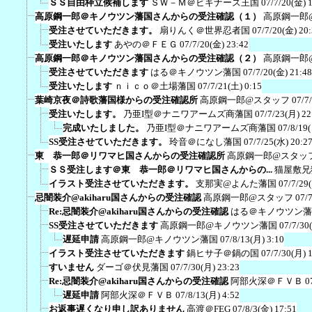
ＳＳ自由枠立候補します
ＳＷ－Ｍ＠ビギナーズ王国
07/7/20(金) 
高原鋼一郎＠キノウツン藩国さんからの受注確認（１）
高原鋼一郎
受注させていただきます。
扇りんく＠世界忍者国
07/7/20(金) 20
受注いたします
あやの＠ＦＥＧ
07/7/20(金) 23:42
高原鋼一郎＠キノウツン藩国さんからの受注確認（２）
高原鋼一郎
受注させていただきます
はる＠キノウツン藩国
07/7/20(金) 21:48
受注いたします
ｎｉｃｏ＠土場藩国
07/7/21(土) 0:15
葉崎京夜＠詩歌藩国様からの受注確認所
高原鋼一郎@スタッフ
07/7
受注いたします。
乃亜I型＠ナニワアームズ商藩国
07/7/23(月) 22
完成いたしました。
乃亜I型＠ナニワアームズ商藩国
07/8/19
SS受注させていただきます。
玲音＠になし藩国
07/7/25(水) 20:2
東 恭一郎＠リワマヒ国さんからの受注確認所
高原鋼一郎@スタッ
ＳＳ受注します＠東 恭一郎＠リワマヒ国さんからの...
猫屋敷兄
イラスト受注させていただきます。
支那実@よんた藩国
07/7/29
忌闇装介@akiharu国さんからの受注確認
高原鋼一郎@スタッフ
07/
Re:忌闇装介@akiharu国さんからの受注確認
はる＠キノウツン藩
SS受注させていただきます
高原鋼一郎@キノウツン藩国
07/7/30
遅延申請
高原鋼一郎@キノウツン藩国
07/8/13(月) 3:10
イラスト受注させていただきます
鍋ヒサ子＠鍋の国
07/7/30(月) 
すいません
ダーゴ＠伏見藩国
07/7/30(月) 23:23
Re:忌闇装介@akiharu国さんからの受注確認
阿部火深＠ＦＶＢ
0
遅延申請
阿部火深＠ＦＶＢ
07/8/13(月) 4:52
お返事遅くなり申し訳ありません
高渡＠FEG
07/8/3(金) 17:51