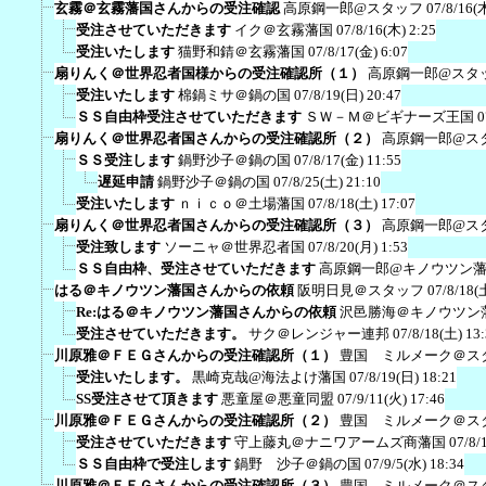
玄霧＠玄霧藩国さんからの受注確認
高原鋼一郎@スタッフ
07/8/16(
受注させていただきます
イク＠玄霧藩国
07/8/16(木) 2:25
受注いたします
猫野和錆＠玄霧藩国
07/8/17(金) 6:07
扇りんく＠世界忍者国様からの受注確認所（１）
高原鋼一郎@スタ
受注いたします
棉鍋ミサ＠鍋の国
07/8/19(日) 20:47
ＳＳ自由枠受注させていただきます
ＳＷ－Ｍ＠ビギナーズ王国
0
扇りんく＠世界忍者国さんからの受注確認所（２）
高原鋼一郎@ス
ＳＳ受注します
鍋野沙子＠鍋の国
07/8/17(金) 11:55
遅延申請
鍋野沙子＠鍋の国
07/8/25(土) 21:10
受注いたします
ｎｉｃｏ＠土場藩国
07/8/18(土) 17:07
扇りんく＠世界忍者国さんからの受注確認所（３）
高原鋼一郎@ス
受注致します
ソーニャ＠世界忍者国
07/8/20(月) 1:53
ＳＳ自由枠、受注させていただきます
高原鋼一郎@キノウツン
はる＠キノウツン藩国さんからの依頼
阪明日見＠スタッフ
07/8/18(
Re:はる＠キノウツン藩国さんからの依頼
沢邑勝海＠キノウツン
受注させていただきます。
サク＠レンジャー連邦
07/8/18(土) 13
川原雅＠ＦＥＧさんからの受注確認所（１）
豊国 ミルメーク＠ス
受注いたします。
黒崎克哉@海法よけ藩国
07/8/19(日) 18:21
SS受注させて頂きます
悪童屋＠悪童同盟
07/9/11(火) 17:46
川原雅＠ＦＥＧさんからの受注確認所（２）
豊国 ミルメーク＠ス
受注させていただきます
守上藤丸＠ナニワアームズ商藩国
07/8/
ＳＳ自由枠で受注します
鍋野 沙子＠鍋の国
07/9/5(水) 18:34
川原雅＠ＦＥＧさんからの受注確認所（３）
豊国 ミルメーク＠ス