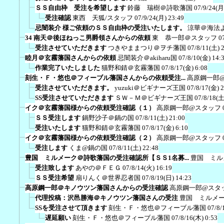
ＳＳ自由枠 受注を希望します
鈴藤 瑞樹＠詩歌藩国
07/9/24(月
受注確認
東西 天狐/スタッフ
07/9/24(月) 23:49
忌闇装介 様ご依頼のＳＳ自由枠の受注いたします。
涼華＠海法
34 南天＠後ほねっこ男爵領さんからの依頼
東 恭一郎＠スタッフ
0
受注させていただきます
つきやままつり＠ヲチ藩国
07/8/11(土) 
睦月＠玄霧藩国さんからの依頼
忌闇装介＠akiharu国
07/8/10(金) 14:
作業完了いたしました
猫野和錆＠玄霧藩国
07/8/17(金) 6:08
刻生・Ｆ・悠也＠フィーブル藩国さんからの依頼受注...
高原鋼一郎
受注させていただきます。
yuzuki＠ビギナーズ王国
07/8/17(金) 
SS受注させていただきます
ＳＷ－Ｍ＠ビギナーズ王国
07/8/18(土
イク＠玄霧藩国様からの依頼受注確認（１）
高原鋼一郎@スタッフ
ＳＳ受注します
鍋野沙子＠鍋の国
07/8/11(土) 21:00
受注いたします
猫野和錆＠玄霧藩国
07/8/17(金) 6:10
イク＠玄霧藩国様からの依頼受注確認（２）
高原鋼一郎@スタッフ
受注します
くま@鍋の国
07/8/11(土) 22:48
豊国 ミルメーク＠詩歌藩国の受注確認所【ＳＳ1名募...
豊国 ミル
受注致します
あやの＠ＦＥＧ
07/8/14(火) 16:19
ＳＳ受注希望
扇りんく＠世界忍者国
07/8/19(日) 14:23
高原鋼一郎＠キノウツン藩国さんからの受注確認
高原鋼一郎@スタ
代理投稿：沢邑勝海＠キノウツン藩国さんの受注
豊国 ミルメ
SSを受注させて頂きます
刻生・Ｆ・悠也＠フィーブル藩国
07/8/
遅延願い
刻生・Ｆ・悠也＠フィーブル藩国
07/8/16(木) 0:53