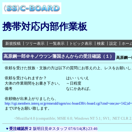
携帯対応内部作業板
新規投稿
┃
ツリー表示
┃
一覧表示
┃
トピック表示
┃
検索
┃
設定
┃
ホー
高原鋼一郎＠キノウツン藩国さんからの受注確認（１）
高原鋼一
依頼を受けた技族・文族の方は以下の質問にお答えの上、レスをお願いし
依頼を受けられますか？ はい・いいえ
大体の作業期間をお書き下さい。 ～日程度
備考 なにかあれば。
依頼物が出来上がりましたら、
http://cgi.members.interq.or.jp/emerald/ugen/ssc-board38/c-board.cgi?cmd=one;no=142;id
までUPをお願い致します。
<Mozilla/4.0 (compatible; MSIE 6.0; Windows NT 5.1; SV1; .NET CLR 2
▼
受注確認所２
阪明日見＠スタッフ
07/6/14(木) 23:46