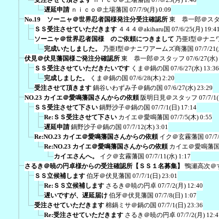
遅延申請
ｎｉｃｏ＠土場藩国
07/7/9(月) 0:09
No.19 ソーニャ＠世界忍者国様発注分受注確認所
東 恭一郎＠ス
ＳＳ受注させていただきます
４４４＠akiharu国
07/6/25(月) 19:4
ソーニャ＠世界忍者国様 のご依頼につきまして
乃亜I型＠ナニ
完成いたしました。
乃亜I型＠ナニワアームズ商藩国
07/7/21
伏見＠伏見藩国様ご発注分確認所
東 恭一郎＠スタッフ
07/6/27(水)
ＳＳ受注させていただきたいです
くま＠鍋の国
07/6/27(水) 13:36
完成しました。
くま＠鍋の国
07/6/28(木) 2:20
受注させて頂きます
鍋谷いわずみ子＠鍋の国
07/6/27(水) 23:29
NO.23 カイエ＠愛鳴藩国さんからの依頼
阪明日見＠スタッフ
07/7/1
ＳＳ受注させて下さい
鍋野沙子＠鍋の国
07/7/1(日) 17:14
Re:ＳＳ受注させて下さい
カイエ＠愛鳴藩国
07/7/5(木) 0:55
遅延申請
鍋野沙子＠鍋の国
07/7/12(木) 3:01
Re:NO.23 カイエ＠愛鳴藩国さんからの依頼
イク＠玄霧藩国
07/7
Re:NO.23 カイエ＠愛鳴藩国さんからの依頼
カイエ＠愛鳴藩
カイエさんへ。
イク＠玄霧藩国
07/7/11(水) 1:17
さるき＠暁の円卓様からの受注確認所【ＳＳ１名募集】
鴨瀬高次＠
ＳＳ立候補します
伯牙＠伏見藩国
07/7/1(日) 23:01
Re:ＳＳ立候補します
さるき＠暁の円卓
07/7/2(月) 12:40
遅いですが、遅延届け
伯牙＠伏見藩国
07/7/8(日) 1:07
受注させていただきます
棉鍋ミサ＠鍋の国
07/7/1(日) 23:36
Re:受注させていただきます
さるき＠暁の円卓
07/7/2(月) 12:4