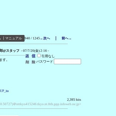
｜
ム
┃
マニュアル
940 / 1245
←次へ
前へ→
郎@スタッフ
- 07/7/20(金) 2:16 -
引用なし
ます。
パスワード
=UP_ita
2,395 hits
.0.50727)＠nttkyo415246.tkyo.nt.ftth.ppp.infoweb.ne.jp>