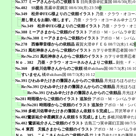
No.377 ミーアさんからのご依頼ＳＳ
日向美弥＠紅葉国
08/6/30(月) 0
No.402 SS提出
黒霧＠星鋼京
08/6/30(月) 23:59
No.349 松井＠FEG様よりのご依頼イラスト
乃亜・クラウ・オコー
差し替えをお願い致します。
乃亜・クラウ・オコーネル＠ナニ
No.349 松井＠FEG様よりのご依頼イラスト
乃亜・クラウ・オ
No.388 ミーアさまからご依頼のイラスト
アポロ・M・シバムラ＠玄
Re:No.388 ミーアさまからご依頼のイラスト
アポロ・M・シバム
No.278 西條華音様からの依頼品
霧賀火澄＠ＦＥＧ
08/7/2(水) 1:42
No.251 風杜神奈さんからご依頼のイラスト
カヲリ＠世界忍者国
08/
Re:No.251 風杜神奈さんからご依頼のイラスト
カヲリ＠世界忍者
Ｎｏ．382 乃亜・クラウ・オコーネルさんよりご依頼...
刻生・Ｆ・
No.360 多岐川佑華さんからのご依頼
橘＠akiharu国
08/7/3(木) 16:1
すいません
橘＠akiharu国
08/7/3(木) 16:12
No.391 ひわみ＠たけきの藩国さんからのご依頼品
月光ほろほろ@た
Re:No.391 ひわみ＠たけきの藩国さんからのご依頼品
月光ほろほ
Re:No.391 ひわみ＠たけきの藩国さんからのご依頼品
月光ほ
No281 時雨様からご依頼のイラスト 追加分
アポロ・M・シバムラ＠
Re:No281 時雨様からご依頼のイラスト 追加分
アポロ・M・シバ
No.398 多岐川佑華＠たけきの藩国さん依頼ＳＳ完成し...
芹沢琴＠Ｆ
No.402鷺坂祐介＠星鋼京さん依頼ＳＳ完成しました
多岐川佑華＠た
No.402 鷺坂祐介さんご依頼のイラスト
古島三つ実＠羅幻王国
08/7/5
No.４ 東西 天狐さまからご依頼のイラスト
アポロ・M・シバムラ
Ｎｏ．385 こんこさんからのご依頼の品
竹上木乃＠たけきの藩国
0