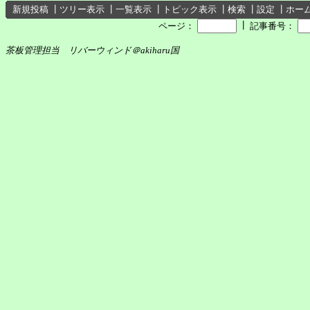
新規投稿
┃
ツリー表示
┃
一覧表示
┃
トピック表示
┃
検索
┃
設定
┃
ホー
┃
ページ：
記事番号：
茶板管理担当 リバーウィンド＠akiharu国