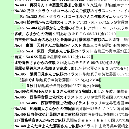
No.403 奥羽りんく＠悪童同盟様ご依頼ＳＳ
久遠寺 那由他＠ナニ
No.382 乃亜・クラウ・オコーネルさんご依頼のイラス...
シュウマイ
Re:No.382 乃亜・クラウ・オコーネルさんご依頼のイ...
シュウマ
No.404 松井様からご依頼のイラスト
アポロ・M・シバムラ＠玄霧藩
Re:No.404 松井様からご依頼のイラスト
アポロ・M・シバムラ＠
多岐川さまからの依頼
久珂あゆみ＠ＦＥＧ
08/7/11(金) 22:10
自主発注No.6 蒼のあおひと＠海法よけ藩国様ご依頼の...
久遠寺 那
No.4 東西 天狐さんご依頼のイラスト
古島三つ実＠羅幻王国
08/7
Re:No.4 東西 天狐さんご依頼のイラスト
古島三つ実＠羅幻王
自立・No.6 SS
黒霧＠星鋼京
08/7/12(土) 14:27
比野青狸さまからの依頼
久珂あゆみ＠ＦＥＧ
08/7/13(日) 5:38
黒霧＠星鋼京さん依頼ＳＳ完成しました
芹沢琴＠ＦＥＧ
08/7/14(月)
No.395 阪明日見さんご依頼のイラスト
駒地真子＠詩歌藩国
08/7/1
追加です
駒地真子＠詩歌藩国
08/7/15(火) 23:36
３枚目
駒地真子＠詩歌藩国
08/7/16(水) 0:00
No.409久珂あゆみ＠ＦＥＧさん依頼ＳＳ完成しました
多岐川佑華＠
No.405 西條華音様ご依頼のイラスト
カヲリ＠世界忍者国
08/7/16(
Re:No.405 西條華音様ご依頼のイラスト
カヲリ＠世界忍者国
08
No.396 船橋鷹大さんからの依頼物
高原鋼一郎＠キノウツン藩国
08
No.400 日向美弥＠紅葉国さまご依頼品
霧原涼＠芥辺境藩国
08/7/18(
237西條華音さんからのご依頼
忌闇装介＠ａｋｉｈａｒｕ国
08/7/18
No.348 よんた＠よんた藩国さんご依頼のイラスト
山吹弓美＠愛鳴之