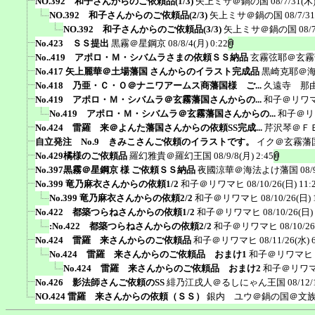
NO.392 和子さんからのご依頼品(1/3)
矢上ミサ＠鍋の国
08/7/31(木)
NO.392 和子さんからのご依頼品(2/3)
矢上ミサ＠鍋の国
08/7/3
NO.392 和子さんからのご依頼品(3/3)
矢上ミサ＠鍋の国
08/
No.423 ＳＳ提出
黒霧＠星鋼京
08/8/4(月) 0:22
No..419 アポロ・Ｍ・シバムラさまの依頼ＳＳ納品
玄霧弦耶＠玄霧
No.417 矢上麗華＠土場藩国 さんからのイラスト完成品
黒崎克耶＠
No.418 乃亜・Ｃ・Ｏ＠ナニワアームス商藩国様 ご...
久遠寺 那
No.419 アポロ・Ｍ・シバムラ＠玄霧藩国さんからの...
和子＠リワ
No.419 アポロ・Ｍ・シバムラ＠玄霧藩国さんからの...
和子＠リ
No.424 雷羅 来＠よんた藩国さんからの依頼SS完成...
芹沢琴＠Ｆ
自立発注 No.9 きみこさんご依頼のイラストです。
イク＠玄霧藩
No.429橘様のご依頼品
羅幻雅貴＠羅幻王国
08/9/8(月) 2:45
No.397黒霧＠星鋼京 様 ご依頼ＳＳ納品
夜國涼華＠海法よけ藩国
08/
No.399 竜乃麻衣さんからの依頼1/2
和子＠リワマヒ
08/10/26(日) 11:
No.399 竜乃麻衣さんからの依頼2/2
和子＠リワマヒ
08/10/26(日) 
No.422 都築つらねさんからの依頼1/2
和子＠リワマヒ
08/10/26(日)
:No.422 都築つらねさんからの依頼2/2
和子＠リワマヒ
08/10/26
No.424 雷羅 来さんからのご依頼品
和子＠リワマヒ
08/11/26(水) 
No.424 雷羅 来さんからのご依頼品 おまけ1
和子＠リワマヒ
No.424 雷羅 来さんからのご依頼品 おまけ2
和子＠リワ
No.426 影法師さんご依頼のSS
緋乃江戌人＠るしにゃん王国
08/12/
NO.424 雷羅 来さんからの依頼（ＳＳ）
銀内 ユウ＠鍋の国＠文