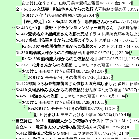
おまけになります。
山吹弓美＠愛鳴之藩国
08/7/18(金) 20:02
２・No,355 久遠寺 那由他さんからの依頼
八守時緒＠鍋の国
08/7/2
おまけ
八守時緒＠鍋の国
08/7/20(日) 0:44
【差し替え】:２・No,355 久遠寺 那由他さんからの...
八守時緒
No.413 むつき・荻野・ドラケン＠レンジャー連邦さん...
多岐川佑華
No.402鷺坂祐介＠星鋼京さん依頼の完成イラスト
黒崎克耶＠海法よ
No.407 多岐川佑華さまからご依頼のイラスト
アポロ・M・シバムラ
Re:No.407 多岐川佑華さまからご依頼のイラスト
アポロ・M・シ
No.396 船橋鷹大様からのご依頼品
松井@FEG
08/7/21(月) 22:50
Re:No.396 船橋鷹大様からのご依頼品
松井@FEG
08/7/21(月) 22:
No.387 松井さんからの依頼品
モモ＠たけきの藩国
08/7/25(金) 2:03
おまけ１
モモ＠たけきの藩国
08/7/25(金) 2:07
おまけ２
モモ＠たけきの藩国
08/7/26(土) 2:30
No.422都築つらね＠都築藩国さん依頼ＳＳ完成しました
多岐川佑華
No410 久珂あゆみさんからの御依頼品
影法師＠ながみ藩国
08/7/27(
№425 榊遊さんの依頼
モモ＠たけきの藩国
08/7/28(月) 0:04
おまけ１
モモ＠たけきの藩国
08/7/28(月) 0:13
Re:おまけ１
モモ＠たけきの藩国
08/7/28(月) 3:36
訂正:おまけ１
モモ＠たけきの藩国
08/7/28(月) 20:41
自立発注 No.8 船橋鷹大からご依頼のイラスト
アポロ・Ｍ・シバ
自立No,2 竜宮さんのご依頼の品
鷺坂祐介＠天領
08/7/29(火) 0:55
No412 西條様ご依頼ＳＳ
銀内 ユウ＠鍋の国
08/7/29(火) 21:49