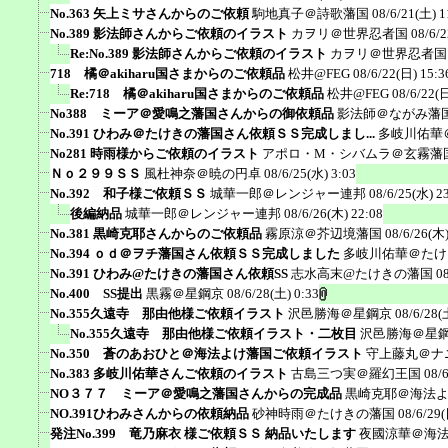
No.363 矢上ミサさんからのご依頼
駒地真子＠詩歌藩国
08/6/21(土) 1
No.389 影法師さんからご依頼のイラスト
カヲリ＠世界忍者国
08/6/2
Re:No.389 影法師さんからご依頼のイラスト
カヲリ＠世界忍者国
718 橘＠akiharu国さまからのご依頼品
松井@FEG
08/6/22(日) 15:3
Re:718 橘＠akiharu国さまからのご依頼品
松井@FEG
08/6/22(日
No388 ミーア＠愛鳴之藩国さんからの御依頼品
影法師＠ながみ藩
No.391 ひわみ＠たけきの藩国さん依頼ＳＳ完成しまし...
多岐川佑華
No281 時雨様からご依頼のイラスト
アポロ・M・シバムラ＠玄霧藩
Ｎｏ２９９ＳＳ
風杜神奈＠暁の円卓
08/6/25(水) 3:03
No.392 和子様ご依頼ＳＳ
城華一郎＠レンジャー連邦
08/6/25(水) 2
後編納品
城華一郎＠レンジャー連邦
08/6/26(木) 22:08
No.381 黒崎克耶さんからのご依頼品
霧原涼＠芥辺境藩国
08/6/26(木)
No.394 ｏｄ＠ヲチ藩国さん依頼ＳＳ完成しました
多岐川佑華＠たけ
No.391 ひわみ@たけきの藩国さん依頼SS
志水高末@たけきの藩国
0
No.400 SS提出
黒霧＠星鋼京
08/6/28(土) 0:33
No.355久遠寺 那由他様ご依頼イラスト
沢邑勝海＠星鋼京
08/6/28(
No.355久遠寺 那由他様ご依頼イラスト・二枚目
沢邑勝海＠星
No.350 蒼のあおひと＠海法よけ藩国ご依頼イラスト
守上藤丸＠ナ
No.383 多岐川佑華さんご依頼のイラスト
古島三つ実＠羅幻王国
08/
NO３７７ ミーア＠愛鳴之藩国さんからの完成品
黒崎克耶＠海法
NO.391ひわみさんからの依頼納品
砂神時雨＠たけきの藩国
08/6/29(
発注No.399 竜乃麻衣 様ご依頼ＳＳ 納品いたします
夜國涼華＠海