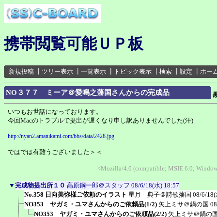
携帯閲覧可能ＵＰ板
新規投稿
┃
ツリー表示
┃
一覧表示
┃
トピック表示
┃
検索
┃
設定
┃
ホー
NO３７７ ミーア＠愛鳴之藩国さんからの完成品
いつもお世話になっております。
今回Macのトラブルで提出が遅くなり申し訳ありませんでした(汗)
http://nyan2.amatukami.com/bbs/data/2428.jpg
ではでは有難うございました＞＜
<Mozilla/4.0 (compatible; MSIE 6.0; Windo
▼
完成物提出所１０
高原鋼一郎＠スタッフ
08/6/18(水) 18:57
No.358 日向美弥様ご依頼のイラスト
星月 典子＠詩歌藩国
08/6/18(
NO353 ヤガミ・ユマさんからのご依頼品(1/2)
矢上ミサ＠鍋の国
08
NO353 ヤガミ・ユマさんからのご依頼品(2/2)
矢上ミサ＠鍋の