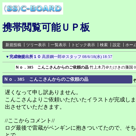
携帯閲覧可能ＵＰ板
新規投稿
┃
ツリー表示
┃
一覧表示
┃
トピック表示
┃
検索
┃
設定
┃
ホー
▼
完成物提出所１０
高原鋼一郎＠スタッフ
08/6/18(水) 18:57
Ｎｏ．385 こんこさんからのご依頼の品
竹上木乃＠たけきの藩国
0
Ｎｏ．385 こんこさんからのご依頼の品
遅くなって申し訳ありません。
こんこさんよりご依頼いただいたイラストが完成しま
出させていただきます。
//ここからコメント//
ログ最後で雷蔵がペンギンに抱きついてたので、そち
とで。