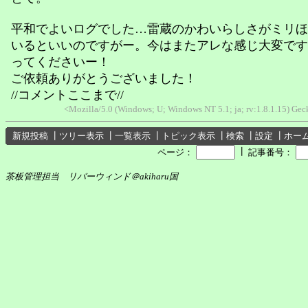
平和でよいログでした…雷蔵のかわいらしさがミリほ
いるといいのですがー。今はまたアレな感じ大変です
ってくださいー！
ご依頼ありがとうございました！
//コメントここまで//
<Mozilla/5.0 (Windows; U; Windows NT 5.1; ja; rv:1.8.1.15) Ge
新規投稿
┃
ツリー表示
┃
一覧表示
┃
トピック表示
┃
検索
┃
設定
┃
ホー
┃
ページ：
記事番号：
茶板管理担当 リバーウィンド＠akiharu国