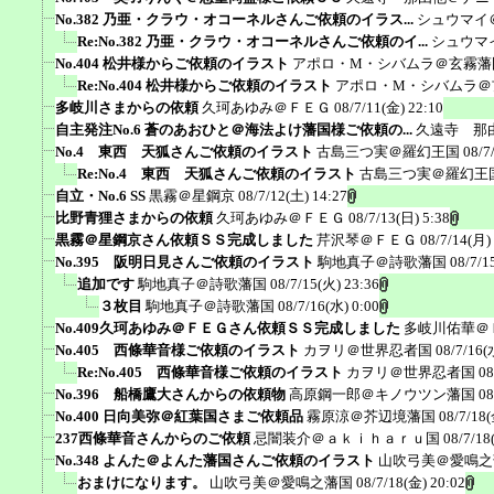
No.382 乃亜・クラウ・オコーネルさんご依頼のイラス...
シュウマイ
Re:No.382 乃亜・クラウ・オコーネルさんご依頼のイ...
シュウマ
No.404 松井様からご依頼のイラスト
アポロ・M・シバムラ＠玄霧藩
Re:No.404 松井様からご依頼のイラスト
アポロ・M・シバムラ＠
多岐川さまからの依頼
久珂あゆみ＠ＦＥＧ
08/7/11(金) 22:10
自主発注No.6 蒼のあおひと＠海法よけ藩国様ご依頼の...
久遠寺 那
No.4 東西 天狐さんご依頼のイラスト
古島三つ実＠羅幻王国
08/7
Re:No.4 東西 天狐さんご依頼のイラスト
古島三つ実＠羅幻王
自立・No.6 SS
黒霧＠星鋼京
08/7/12(土) 14:27
比野青狸さまからの依頼
久珂あゆみ＠ＦＥＧ
08/7/13(日) 5:38
黒霧＠星鋼京さん依頼ＳＳ完成しました
芹沢琴＠ＦＥＧ
08/7/14(月)
No.395 阪明日見さんご依頼のイラスト
駒地真子＠詩歌藩国
08/7/1
追加です
駒地真子＠詩歌藩国
08/7/15(火) 23:36
３枚目
駒地真子＠詩歌藩国
08/7/16(水) 0:00
No.409久珂あゆみ＠ＦＥＧさん依頼ＳＳ完成しました
多岐川佑華＠
No.405 西條華音様ご依頼のイラスト
カヲリ＠世界忍者国
08/7/16(
Re:No.405 西條華音様ご依頼のイラスト
カヲリ＠世界忍者国
08
No.396 船橋鷹大さんからの依頼物
高原鋼一郎＠キノウツン藩国
08
No.400 日向美弥＠紅葉国さまご依頼品
霧原涼＠芥辺境藩国
08/7/18(
237西條華音さんからのご依頼
忌闇装介＠ａｋｉｈａｒｕ国
08/7/18
No.348 よんた＠よんた藩国さんご依頼のイラスト
山吹弓美＠愛鳴之
おまけになります。
山吹弓美＠愛鳴之藩国
08/7/18(金) 20:02