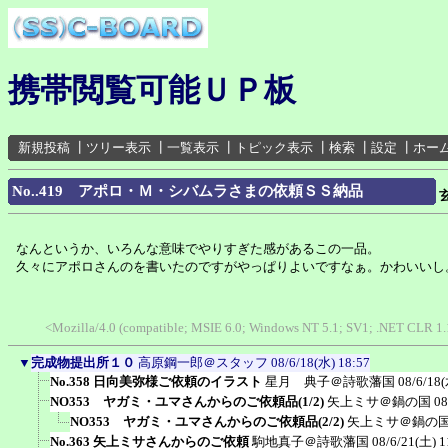
携帯閲覧可能ＵＰ板
新規投稿
┃
ツリー表示
┃
一覧表示
┃
トピック表示
┃
検索
┃
設定
┃
ホー
No..419 アポロ・Ｍ・シバムラさまの依頼ＳＳ納品
なんというか、いろんな意味でやりすぎた感があるこの一品。
久々にアポロさんのを書いたのですがやっぱりよいですなぁ。かわいいし
<Mozilla/4.0 (compatible; MSIE 6.0; Windows NT 5.1; SV1; .NET CLR 1.
▼
完成物提出所１０
高原鋼一郎＠スタッフ
08/6/18(水) 18:57
No.358 日向美弥様ご依頼のイラスト
星月 典子＠詩歌藩国
08/6/18(
NO353 ヤガミ・ユマさんからのご依頼品(1/2)
矢上ミサ＠鍋の国
08
NO353 ヤガミ・ユマさんからのご依頼品(2/2)
矢上ミサ＠鍋の
No.363 矢上ミサさんからのご依頼
駒地真子＠詩歌藩国
08/6/21(土) 1