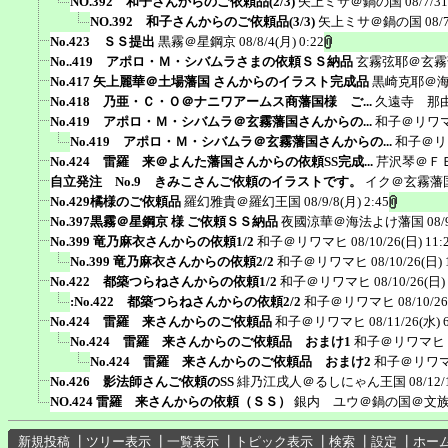
NO.392 和子さんからのご依頼品(2/3)
矢上ミサ＠鍋の国
08/7/3
NO.392 和子さんからのご依頼品(3/3)
矢上ミサ＠鍋の国
08/
No.423 ＳＳ提出
黒霧＠星鋼京
08/8/4(月) 0:22
No..419 アポロ・Ｍ・シバムラさまの依頼ＳＳ納品
玄霧弦耶＠玄霧
No.417 矢上麗華＠土場藩国 さんからのイラスト完成品
黒崎克耶＠
No.418 乃亜・Ｃ・Ｏ＠ナニワアームス商藩国様 ご...
久遠寺 那
No.419 アポロ・Ｍ・シバムラ＠玄霧藩国さんからの...
和子＠リワ
No.419 アポロ・Ｍ・シバムラ＠玄霧藩国さんからの...
和子＠リ
No.424 雷羅 来＠よんた藩国さんからの依頼SS完成...
芹沢琴＠Ｆ
自立発注 No.9 きみこさんご依頼のイラストです。
イク＠玄霧藩
No.429橘様のご依頼品
羅幻雅貴＠羅幻王国
08/9/8(月) 2:45
No.397黒霧＠星鋼京 様 ご依頼ＳＳ納品
夜國涼華＠海法よけ藩国
08/
No.399 竜乃麻衣さんからの依頼1/2
和子＠リワマヒ
08/10/26(日) 11:
No.399 竜乃麻衣さんからの依頼2/2
和子＠リワマヒ
08/10/26(日) 
No.422 都築つらねさんからの依頼1/2
和子＠リワマヒ
08/10/26(日)
:No.422 都築つらねさんからの依頼2/2
和子＠リワマヒ
08/10/26
No.424 雷羅 来さんからのご依頼品
和子＠リワマヒ
08/11/26(水) 
No.424 雷羅 来さんからのご依頼品 おまけ1
和子＠リワマヒ
No.424 雷羅 来さんからのご依頼品 おまけ2
和子＠リワ
No.426 影法師さんご依頼のSS
緋乃江戌人＠るしにゃん王国
08/12/
NO.424 雷羅 来さんからの依頼（ＳＳ）
銀内 ユウ＠鍋の国＠文
新規投稿
┃
ツリー表示
┃
一覧表示
┃
トピック表示
┃
検索
┃
設定
┃
ホー