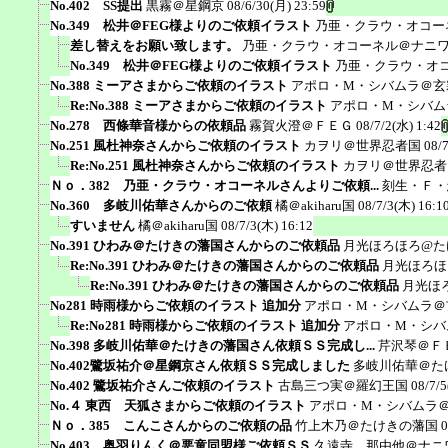
No.402 SS提出
黒霧＠星鋼京
08/6/30(月) 23:59
No.349 松井＠FEG様よりのご依頼イラスト
乃亜・クラウ・オコー
差し替えをお願い致します。
乃亜・クラウ・オコーネル＠ナニ
No.349 松井＠FEG様よりのご依頼イラスト
乃亜・クラウ・オ
No.388 ミーアさまからご依頼のイラスト
アポロ・M・シバムラ＠玄
Re:No.388 ミーアさまからご依頼のイラスト
アポロ・M・シバム
No.278 西條華音様からの依頼品
霧賀火澄＠ＦＥＧ
08/7/2(水) 1:42
No.251 風杜神奈さんからご依頼のイラスト
カヲリ＠世界忍者国
08/
Re:No.251 風杜神奈さんからご依頼のイラスト
カヲリ＠世界忍者
Ｎｏ．382 乃亜・クラウ・オコーネルさんよりご依頼...
刻生・Ｆ・
No.360 多岐川佑華さんからのご依頼
橘＠akiharu国
08/7/3(木) 16:1
すいません
橘＠akiharu国
08/7/3(木) 16:12
No.391 ひわみ＠たけきの藩国さんからのご依頼品
月光ほろほろ@た
Re:No.391 ひわみ＠たけきの藩国さんからのご依頼品
月光ほろほ
Re:No.391 ひわみ＠たけきの藩国さんからのご依頼品
月光ほ
No281 時雨様からご依頼のイラスト 追加分
アポロ・M・シバムラ＠
Re:No281 時雨様からご依頼のイラスト 追加分
アポロ・M・シバ
No.398 多岐川佑華＠たけきの藩国さん依頼ＳＳ完成し...
芹沢琴＠Ｆ
No.402鷺坂祐介＠星鋼京さん依頼ＳＳ完成しました
多岐川佑華＠た
No.402 鷺坂祐介さんご依頼のイラスト
古島三つ実＠羅幻王国
08/7/5
No.４ 東西 天狐さまからご依頼のイラスト
アポロ・M・シバムラ
Ｎｏ．385 こんこさんからのご依頼の品
竹上木乃＠たけきの藩国
0
No.403 奥羽りんく＠悪童同盟様ご依頼ＳＳ
久遠寺 那由他＠ナニ