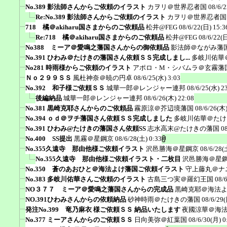
No.389 影法師さんからご依頼のイラスト
カヲリ＠世界忍者国
08/6/2
Re:No.389 影法師さんからご依頼のイラスト
カヲリ＠世界忍者国
718 橘＠akiharu国さまからのご依頼品
松井@FEG
08/6/22(日) 15:3
Re:718 橘＠akiharu国さまからのご依頼品
松井@FEG
08/6/22(日
No388 ミーア＠愛鳴之藩国さんからの御依頼品
影法師＠ながみ藩
No.391 ひわみ＠たけきの藩国さん依頼ＳＳ完成しまし...
多岐川佑華
No281 時雨様からご依頼のイラスト
アポロ・M・シバムラ＠玄霧藩
Ｎｏ２９９ＳＳ
風杜神奈＠暁の円卓
08/6/25(水) 3:03
No.392 和子様ご依頼ＳＳ
城華一郎＠レンジャー連邦
08/6/25(水) 2
後編納品
城華一郎＠レンジャー連邦
08/6/26(木) 22:08
No.381 黒崎克耶さんからのご依頼品
霧原涼＠芥辺境藩国
08/6/26(木)
No.394 ｏｄ＠ヲチ藩国さん依頼ＳＳ完成しました
多岐川佑華＠たけ
No.391 ひわみ@たけきの藩国さん依頼SS
志水高末@たけきの藩国
0
No.400 SS提出
黒霧＠星鋼京
08/6/28(土) 0:33
No.355久遠寺 那由他様ご依頼イラスト
沢邑勝海＠星鋼京
08/6/28(
No.355久遠寺 那由他様ご依頼イラスト・二枚目
沢邑勝海＠星
No.350 蒼のあおひと＠海法よけ藩国ご依頼イラスト
守上藤丸＠ナ
No.383 多岐川佑華さんご依頼のイラスト
古島三つ実＠羅幻王国
08/
NO３７７ ミーア＠愛鳴之藩国さんからの完成品
黒崎克耶＠海法
NO.391ひわみさんからの依頼納品
砂神時雨＠たけきの藩国
08/6/29(
発注No.399 竜乃麻衣 様ご依頼ＳＳ 納品いたします
夜國涼華＠海
No.377 ミーアさんからのご依頼ＳＳ
日向美弥＠紅葉国
08/6/30(月) 0