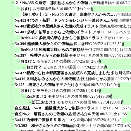
２・No,355 久遠寺 那由他さんからの依頼
八守時緒＠鍋の国
08/7/2
おまけ
八守時緒＠鍋の国
08/7/20(日) 0:44
【差し替え】:２・No,355 久遠寺 那由他さんからの...
八守時緒
No.413 むつき・荻野・ドラケン＠レンジャー連邦さん...
多岐川佑華
No.402鷺坂祐介＠星鋼京さん依頼の完成イラスト
黒崎克耶＠海法よ
No.407 多岐川佑華さまからご依頼のイラスト
アポロ・M・シバムラ
Re:No.407 多岐川佑華さまからご依頼のイラスト
アポロ・M・シ
No.396 船橋鷹大様からのご依頼品
松井@FEG
08/7/21(月) 22:50
Re:No.396 船橋鷹大様からのご依頼品
松井@FEG
08/7/21(月) 22:
No.387 松井さんからの依頼品
モモ＠たけきの藩国
08/7/25(金) 2:03
おまけ１
モモ＠たけきの藩国
08/7/25(金) 2:07
おまけ２
モモ＠たけきの藩国
08/7/26(土) 2:30
No.422都築つらね＠都築藩国さん依頼ＳＳ完成しました
多岐川佑華
No410 久珂あゆみさんからの御依頼品
影法師＠ながみ藩国
08/7/27(
№425 榊遊さんの依頼
モモ＠たけきの藩国
08/7/28(月) 0:04
おまけ１
モモ＠たけきの藩国
08/7/28(月) 0:13
Re:おまけ１
モモ＠たけきの藩国
08/7/28(月) 3:36
訂正:おまけ１
モモ＠たけきの藩国
08/7/28(月) 20:41
自立発注 No.8 船橋鷹大からご依頼のイラスト
アポロ・Ｍ・シバ
自立No,2 竜宮さんのご依頼の品
鷺坂祐介＠天領
08/7/29(火) 0:55
No412 西條様ご依頼ＳＳ
銀内 ユウ＠鍋の国
08/7/29(火) 21:49
NO.392 和子さんからのご依頼品(1/3)
矢上ミサ＠鍋の国
08/7/31(木)