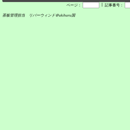
┃
ページ：
記事番号：
茶板管理担当 リバーウィンド＠akiharu国