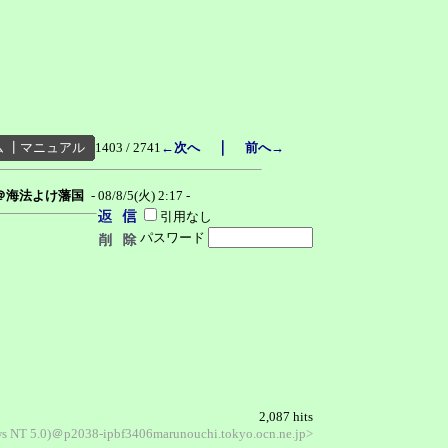
｜
ム
┃
マニュアル
1403 / 2741
←次へ
前へ→
＠海法よけ藩国
- 08/8/5(火) 2:17 -
引用なし
パスワード
2,087 hits
ws NT 5.0)＠p2038-ipbf3406marunouchi.tokyo.ocn.ne.jp>