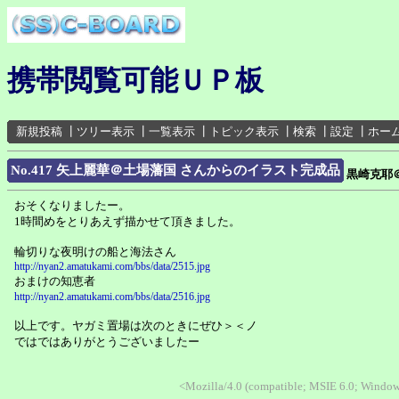
携帯閲覧可能ＵＰ板
新規投稿
┃
ツリー表示
┃
一覧表示
┃
トピック表示
┃
検索
┃
設定
┃
ホー
No.417 矢上麗華＠土場藩国 さんからのイラスト完成品
黒崎克耶
おそくなりましたー。
1時間めをとりあえず描かせて頂きました。
輪切りな夜明けの船と海法さん
http://nyan2.amatukami.com/bbs/data/2515.jpg
おまけの知恵者
http://nyan2.amatukami.com/bbs/data/2516.jpg
以上です。ヤガミ置場は次のときにぜひ＞＜ノ
ではではありがとうございましたー
<Mozilla/4.0 (compatible; MSIE 6.0; Windo