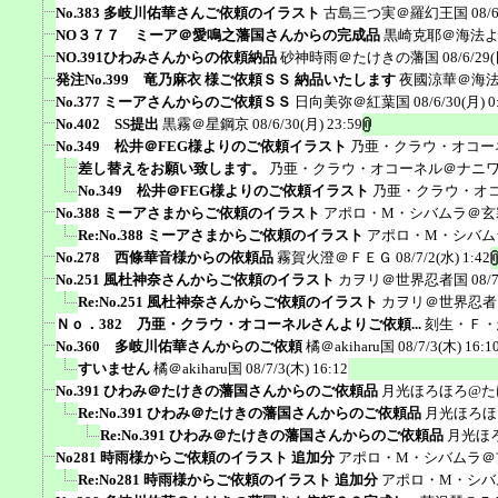
No.383 多岐川佑華さんご依頼のイラスト
古島三つ実＠羅幻王国
08/
NO３７７ ミーア＠愛鳴之藩国さんからの完成品
黒崎克耶＠海法
NO.391ひわみさんからの依頼納品
砂神時雨＠たけきの藩国
08/6/29(
発注No.399 竜乃麻衣 様ご依頼ＳＳ 納品いたします
夜國涼華＠海
No.377 ミーアさんからのご依頼ＳＳ
日向美弥＠紅葉国
08/6/30(月) 0
No.402 SS提出
黒霧＠星鋼京
08/6/30(月) 23:59
No.349 松井＠FEG様よりのご依頼イラスト
乃亜・クラウ・オコー
差し替えをお願い致します。
乃亜・クラウ・オコーネル＠ナニ
No.349 松井＠FEG様よりのご依頼イラスト
乃亜・クラウ・オ
No.388 ミーアさまからご依頼のイラスト
アポロ・M・シバムラ＠玄
Re:No.388 ミーアさまからご依頼のイラスト
アポロ・M・シバム
No.278 西條華音様からの依頼品
霧賀火澄＠ＦＥＧ
08/7/2(水) 1:42
No.251 風杜神奈さんからご依頼のイラスト
カヲリ＠世界忍者国
08/
Re:No.251 風杜神奈さんからご依頼のイラスト
カヲリ＠世界忍者
Ｎｏ．382 乃亜・クラウ・オコーネルさんよりご依頼...
刻生・Ｆ・
No.360 多岐川佑華さんからのご依頼
橘＠akiharu国
08/7/3(木) 16:1
すいません
橘＠akiharu国
08/7/3(木) 16:12
No.391 ひわみ＠たけきの藩国さんからのご依頼品
月光ほろほろ@た
Re:No.391 ひわみ＠たけきの藩国さんからのご依頼品
月光ほろほ
Re:No.391 ひわみ＠たけきの藩国さんからのご依頼品
月光ほ
No281 時雨様からご依頼のイラスト 追加分
アポロ・M・シバムラ＠
Re:No281 時雨様からご依頼のイラスト 追加分
アポロ・M・シバ