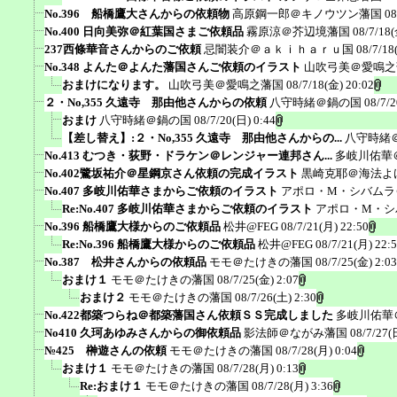
No.396 船橋鷹大さんからの依頼物
高原鋼一郎＠キノウツン藩国
08
No.400 日向美弥＠紅葉国さまご依頼品
霧原涼＠芥辺境藩国
08/7/18(
237西條華音さんからのご依頼
忌闇装介＠ａｋｉｈａｒｕ国
08/7/18
No.348 よんた＠よんた藩国さんご依頼のイラスト
山吹弓美＠愛鳴之
おまけになります。
山吹弓美＠愛鳴之藩国
08/7/18(金) 20:02
２・No,355 久遠寺 那由他さんからの依頼
八守時緒＠鍋の国
08/7/2
おまけ
八守時緒＠鍋の国
08/7/20(日) 0:44
【差し替え】:２・No,355 久遠寺 那由他さんからの...
八守時緒
No.413 むつき・荻野・ドラケン＠レンジャー連邦さん...
多岐川佑華
No.402鷺坂祐介＠星鋼京さん依頼の完成イラスト
黒崎克耶＠海法よ
No.407 多岐川佑華さまからご依頼のイラスト
アポロ・M・シバムラ
Re:No.407 多岐川佑華さまからご依頼のイラスト
アポロ・M・シ
No.396 船橋鷹大様からのご依頼品
松井@FEG
08/7/21(月) 22:50
Re:No.396 船橋鷹大様からのご依頼品
松井@FEG
08/7/21(月) 22:
No.387 松井さんからの依頼品
モモ＠たけきの藩国
08/7/25(金) 2:03
おまけ１
モモ＠たけきの藩国
08/7/25(金) 2:07
おまけ２
モモ＠たけきの藩国
08/7/26(土) 2:30
No.422都築つらね＠都築藩国さん依頼ＳＳ完成しました
多岐川佑華
No410 久珂あゆみさんからの御依頼品
影法師＠ながみ藩国
08/7/27(
№425 榊遊さんの依頼
モモ＠たけきの藩国
08/7/28(月) 0:04
おまけ１
モモ＠たけきの藩国
08/7/28(月) 0:13
Re:おまけ１
モモ＠たけきの藩国
08/7/28(月) 3:36