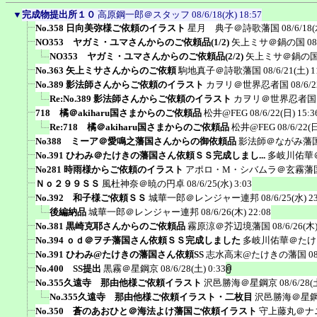
▼
完成物提出所１０
高原鋼一郎＠スタッフ
08/6/18(水) 18:57
No.358 日向美弥様ご依頼のイラスト
星月 典子＠詩歌藩国
08/6/18(
NO353 ヤガミ・ユマさんからのご依頼品(1/2)
矢上ミサ＠鍋の国
08
NO353 ヤガミ・ユマさんからのご依頼品(2/2)
矢上ミサ＠鍋の
No.363 矢上ミサさんからのご依頼
駒地真子＠詩歌藩国
08/6/21(土) 1
No.389 影法師さんからご依頼のイラスト
カヲリ＠世界忍者国
08/6/2
Re:No.389 影法師さんからご依頼のイラスト
カヲリ＠世界忍者国
718 橘＠akiharu国さまからのご依頼品
松井@FEG
08/6/22(日) 15:3
Re:718 橘＠akiharu国さまからのご依頼品
松井@FEG
08/6/22(日
No388 ミーア＠愛鳴之藩国さんからの御依頼品
影法師＠ながみ藩
No.391 ひわみ＠たけきの藩国さん依頼ＳＳ完成しまし...
多岐川佑華
No281 時雨様からご依頼のイラスト
アポロ・M・シバムラ＠玄霧藩
Ｎｏ２９９ＳＳ
風杜神奈＠暁の円卓
08/6/25(水) 3:03
No.392 和子様ご依頼ＳＳ
城華一郎＠レンジャー連邦
08/6/25(水) 2
後編納品
城華一郎＠レンジャー連邦
08/6/26(木) 22:08
No.381 黒崎克耶さんからのご依頼品
霧原涼＠芥辺境藩国
08/6/26(木)
No.394 ｏｄ＠ヲチ藩国さん依頼ＳＳ完成しました
多岐川佑華＠たけ
No.391 ひわみ@たけきの藩国さん依頼SS
志水高末@たけきの藩国
0
No.400 SS提出
黒霧＠星鋼京
08/6/28(土) 0:33
No.355久遠寺 那由他様ご依頼イラスト
沢邑勝海＠星鋼京
08/6/28(
No.355久遠寺 那由他様ご依頼イラスト・二枚目
沢邑勝海＠星
No.350 蒼のあおひと＠海法よけ藩国ご依頼イラスト
守上藤丸＠ナ