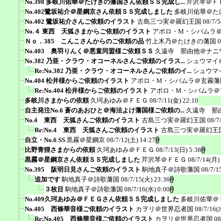
No.398 多岐川佑華＠たけきの藩国さん依頼ＳＳ完成し...
芹沢琴＠Ｆ
No.402鷺坂祐介＠星鋼京さん依頼ＳＳ完成しました
多岐川佑華＠た
No.402 鷺坂祐介さんご依頼のイラスト
古島三つ実＠羅幻王国
08/7/5
No.４ 東西 天狐さまからご依頼のイラスト
アポロ・M・シバムラ
Ｎｏ．385 こんこさんからのご依頼の品
竹上木乃＠たけきの藩国
0
No.403 奥羽りんく＠悪童同盟様ご依頼ＳＳ
久遠寺 那由他＠ナニ
No.382 乃亜・クラウ・オコーネルさんご依頼のイラス...
シュウマイ
Re:No.382 乃亜・クラウ・オコーネルさんご依頼のイ...
シュウマ
No.404 松井様からご依頼のイラスト
アポロ・M・シバムラ＠玄霧藩
Re:No.404 松井様からご依頼のイラスト
アポロ・M・シバムラ＠
多岐川さまからの依頼
久珂あゆみ＠ＦＥＧ
08/7/11(金) 22:10
自主発注No.6 蒼のあおひと＠海法よけ藩国様ご依頼の...
久遠寺 那
No.4 東西 天狐さんご依頼のイラスト
古島三つ実＠羅幻王国
08/7
Re:No.4 東西 天狐さんご依頼のイラスト
古島三つ実＠羅幻王
自立・No.6 SS
黒霧＠星鋼京
08/7/12(土) 14:27
比野青狸さまからの依頼
久珂あゆみ＠ＦＥＧ
08/7/13(日) 5:38
黒霧＠星鋼京さん依頼ＳＳ完成しました
芹沢琴＠ＦＥＧ
08/7/14(月)
No.395 阪明日見さんご依頼のイラスト
駒地真子＠詩歌藩国
08/7/1
追加です
駒地真子＠詩歌藩国
08/7/15(火) 23:36
３枚目
駒地真子＠詩歌藩国
08/7/16(水) 0:00
No.409久珂あゆみ＠ＦＥＧさん依頼ＳＳ完成しました
多岐川佑華＠
No.405 西條華音様ご依頼のイラスト
カヲリ＠世界忍者国
08/7/16(
Re:No.405 西條華音様ご依頼のイラスト
カヲリ＠世界忍者国
08