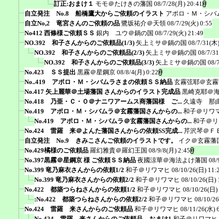
訂正:おまけ１
モモ＠たけきの藩国
08/7/28(月) 20:41
自立発注 No.8 船橋鷹大からご依頼のイラスト
アポロ・Ｍ・シバ
自立No,2 竜宮さんのご依頼の品
鷺坂祐介＠天領
08/7/29(火) 0:55
No412 西條様ご依頼ＳＳ
銀内 ユウ＠鍋の国
08/7/29(火) 21:49
NO.392 和子さんからのご依頼品(1/3)
矢上ミサ＠鍋の国
08/7/31(木)
NO.392 和子さんからのご依頼品(2/3)
矢上ミサ＠鍋の国
08/7/3
NO.392 和子さんからのご依頼品(3/3)
矢上ミサ＠鍋の国
08/
No.423 ＳＳ提出
黒霧＠星鋼京
08/8/4(月) 0:22
No..419 アポロ・Ｍ・シバムラさまの依頼ＳＳ納品
玄霧弦耶＠玄霧
No.417 矢上麗華＠土場藩国 さんからのイラスト完成品
黒崎克耶＠
No.418 乃亜・Ｃ・Ｏ＠ナニワアームス商藩国様 ご...
久遠寺 那
No.419 アポロ・Ｍ・シバムラ＠玄霧藩国さんからの...
和子＠リワ
No.419 アポロ・Ｍ・シバムラ＠玄霧藩国さんからの...
和子＠リ
No.424 雷羅 来＠よんた藩国さんからの依頼SS完成...
芹沢琴＠Ｆ
自立発注 No.9 きみこさんご依頼のイラストです。
イク＠玄霧藩
No.429橘様のご依頼品
羅幻雅貴＠羅幻王国
08/9/8(月) 2:45
No.397黒霧＠星鋼京 様 ご依頼ＳＳ納品
夜國涼華＠海法よけ藩国
08/
No.399 竜乃麻衣さんからの依頼1/2
和子＠リワマヒ
08/10/26(日) 11:
No.399 竜乃麻衣さんからの依頼2/2
和子＠リワマヒ
08/10/26(日) 
No.422 都築つらねさんからの依頼1/2
和子＠リワマヒ
08/10/26(日)
:No.422 都築つらねさんからの依頼2/2
和子＠リワマヒ
08/10/26
No.424 雷羅 来さんからのご依頼品
和子＠リワマヒ
08/11/26(水) 
No.424 雷羅 来さんからのご依頼品 おまけ1
和子＠リワマヒ