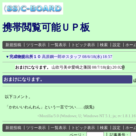
携帯閲覧可能ＵＰ板
新規投稿
┃
ツリー表示
┃
一覧表示
┃
トピック表示
┃
検索
┃
設定
┃
ホー
▼
完成物提出所１０
高原鋼一郎＠スタッフ
08/6/18(水) 18:57
おまけになります。
山吹弓美＠愛鳴之藩国
08/7/18(金) 20:02
おまけになります。
以下コメント。
「かわいいわんわん」という一言でつい……(脱兎)
<Mozilla/5.0 (Windows; U; Windows NT 5.1; ja; rv:1.8.1.
新規投稿
┃
ツリー表示
┃
一覧表示
┃
トピック表示
┃
検索
┃
設定
┃
ホー
┃
ページ：
記事番号：